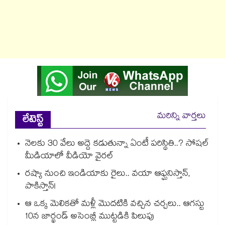
మరిన్ని వార్తలు
లేటెస్ట్
నెలకు 30 వేలు అద్దె కడుతున్నా ఏంటీ పరిస్థితి..? సోషల్
మీడియాలో వీడియో వైరల్
రష్యా నుంచి ఇండియాకు రైలు.. వయా ఆఫ్ఘనిస్తాన్,
పాకిస్తాన్!
ఆ ఒక్క మెలికతో మళ్లీ మొదటికి వచ్చిన చర్చలు.. ఆగస్టు
10న జార్ఖండ్ అసెంబ్లీ ముట్టడికి పిలుపు