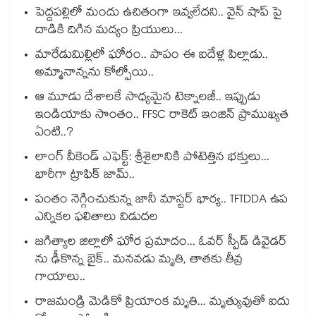
పెద్దపల్లిలో మందు ఉచితంగా ఇవ్వలేదని.. వైన్ షాప్ పై
దాడికి దిగిన మద్యం ప్రియులు...
మారేడుమిల్లిలో ఘోరం.. పాపం ఈ ఐదేళ్ల పిల్లాడు..
అమ్మానాన్నను కోల్పోయి..
ఆ మూడు దేశాలకే సాధ్యమైన టెక్నాలజీ.. ఇప్పుడు
ఇండియాకు సొంతం.. FFSC రాకెట్ ఇంజిన్ ప్రాముఖ్యత
ఏంటి..?
లాంగ్ వీకెండ్ ఎఫెక్ట్: శ్రీశైలానికి పోటెత్తిన భక్తులు...
భారీగా ట్రాఫిక్ జామ్..
పంతం నెగ్గించుకున్న జానీ మాస్టర్ భార్య.. TFTDDA ఉప
ఎన్నికల ఫలితాలు విడుదల
జగిత్యాల జిల్లాలో ఘోర ప్రమాదం... ఓవర్ స్పీడ్ డివైడర్
ను ఢీకొన్న బైక్.. మనవడు మృతి, తాతకు తీవ్ర
గాయాలు..
రాజమండ్రి మెడికో ప్రియాంక మృతి... మృత్యువుతో ఐదు