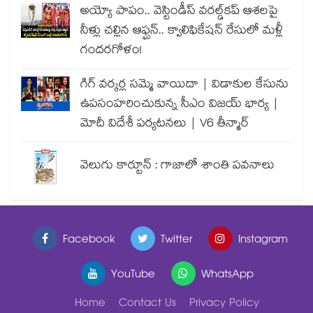
అయ్యో పాపం.. వెస్టిండీస్ వరల్డ్‌కప్ ఆశలపై
నీళ్లు చల్లిన ఆఫ్ఘన్.. క్వాలిఫికేషన్ రేసులో మళ్లీ
గందరగోళం!
గిగ్ వర్కర్ల సమ్మె వాయిదా | విడాకుల కేసును
ఉపసంహరించుకున్న సీఎం విజయ్ భార్య |
మోదీ విదేశీ పర్యటనలు | V6 తీన్మార్
వెలుగు కార్టూన్ : గాజాలో శాంతి పవనాలు
Facebook
Twitter
Instagram
YouTube
WhatsApp
Home
Contact Us
Privacy Policy