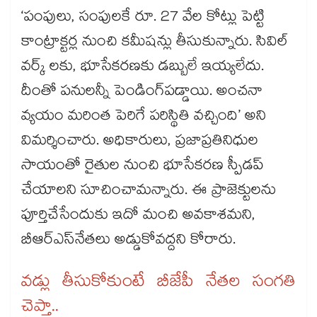
‘పంపులు, సంపులకే రూ. 27 వేల కోట్లు పెట్టి
కాంట్రాక్టర్ల నుంచి కమీషన్లు తీసుకున్నారు. సివిల్
వర్క్ లకు, భూసేకరణకు డబ్బులే ఇయ్యలేదు.
దీంతో పనులన్నీ పెండింగ్​పడ్డాయి. అంచనా
వ్యయం మరింత పెరిగే పరిస్థితి వచ్చింది’ అని
విమర్శించారు. అధికారులు, ప్రజాప్రతినిధుల
సాయంతో రైతుల నుంచి భూసేకరణ స్పీడప్
చేయాలని సూచించామన్నారు. ఈ ప్రాజెక్టులను
పూర్తిచేసేందుకు ఇదో మంచి అవకాశమని,
బీఆర్ఎస్​నేతలు అడ్డుకోవద్దని కోరారు.
వడ్లు తీసుకోకుంటే బీజేపీ నేతల సంగతి
చెప్తా..