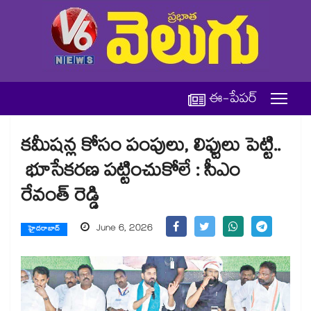
ఈ-పేపర్
కమీషన్ల కోసం పంపులు, లిఫ్టులు పెట్టి..
భూసేకరణ పట్టించుకోలే : సీఎం
రేవంత్ రెడ్డి
June 6, 2026
హైదరాబాద్