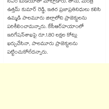
సీఎం మీడియాతో మాట్లాడారు. తాను, మంత్రి
ఉత్తమ్​ కుమార్ ​రెడ్డి, ఇతర ప్రజాప్రతినిధులు కలిసి
ఉమ్మడి పాలమూరు జిల్లాలోని ప్రాజెక్టులను
పరిశీలించామన్నారు. కేసీఆర్​హయాంలో
ఇరిగేషన్​శాఖపై రూ.1.80 లక్షల కోట్లు
ఖర్చుచేసినా, పాలమూరు ప్రాజెక్టులను
పట్టించుకోలేదన్నారు.