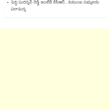
పెద్ది సుదర్శన్ రెడ్డి ఇంటికి కేసీఆర్.. కుటుంబ సభ్యులకు
పరామర్శ