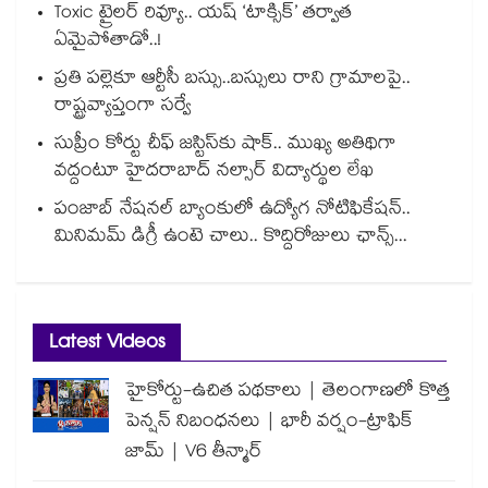
Toxic ట్రైలర్ రివ్యూ.. యష్ ‘టాక్సిక్’ తర్వాత
ఏమైపోతాడో..!
ప్రతి పల్లెకూ ఆర్టీసీ బస్సు..బస్సులు రాని గ్రామాలపై..
రాష్ట్రవ్యాప్తంగా సర్వే
సుప్రీం కోర్టు చీఫ్ జస్టిస్⁭కు షాక్.. ముఖ్య అతిథిగా
వద్దంటూ హైదరాబాద్ నల్సార్ విద్యార్థుల లేఖ
పంజాబ్ నేషనల్ బ్యాంకులో ఉద్యోగ నోటిఫికేషన్..
మినిమమ్ డిగ్రీ ఉంటె చాలు.. కొద్దిరోజులు ఛాన్స్...
Latest Videos
హైకోర్టు-ఉచిత పథకాలు | తెలంగాణలో కొత్త
పెన్షన్ నిబంధనలు | భారీ వర్షం-ట్రాఫిక్
జామ్ | V6 తీన్మార్