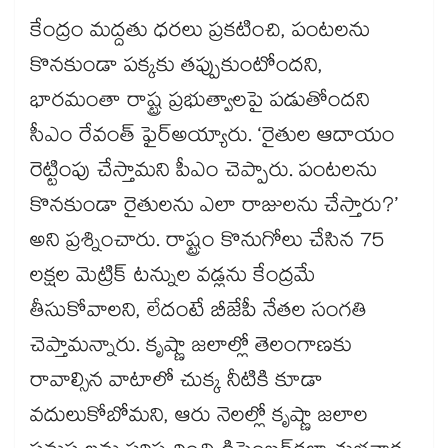
కేంద్రం మద్దతు ధరలు ప్రకటించి, పంటలను
కొనకుండా పక్కకు తప్పుకుంటోందని,
భారమంతా రాష్ట్ర ప్రభుత్వాలపై పడుతోందని
సీఎం రేవంత్ ఫైర్​అయ్యారు. ‘రైతుల ఆదాయం
రెట్టింపు చేస్తామని పీఎం చెప్పారు. పంటలను
కొనకుండా రైతులను ఎలా రాజులను చేస్తారు?’
అని ప్రశ్నించారు. రాష్ట్రం కొనుగోలు చేసిన 75
లక్షల మెట్రిక్​ టన్నుల వడ్లను కేంద్రమే
తీసుకోవాలని, లేదంటే బీజేపీ నేతల సంగతి
చెప్తామన్నారు. కృష్ణా జలాల్లో తెలంగాణకు
రావాల్సిన వాటాలో చుక్క నీటికి కూడా
వదులుకోబోమని, ఆరు నెలల్లో కృష్ణా జలాల