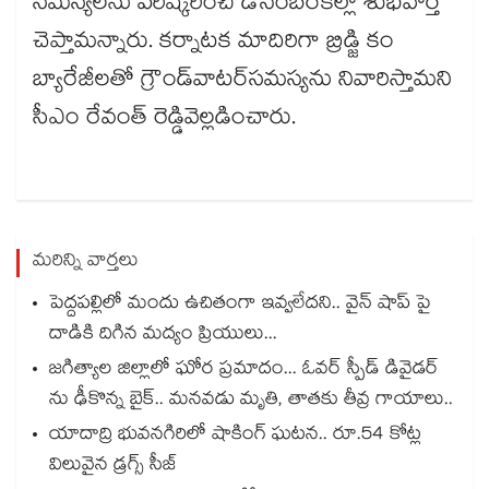
సమస్యలను పరిష్కరించి డిసెంబర్​కల్లా శుభవార్త
చెప్తామన్నారు. కర్నాటక మాదిరిగా బ్రిడ్జి కం
బ్యారేజీలతో గ్రౌండ్​వాటర్​సమస్యను నివారిస్తామని
సీఎం రేవంత్​ రెడ్డివెల్లడించారు.
మరిన్ని వార్తలు
పెద్దపల్లిలో మందు ఉచితంగా ఇవ్వలేదని.. వైన్ షాప్ పై
దాడికి దిగిన మద్యం ప్రియులు...
జగిత్యాల జిల్లాలో ఘోర ప్రమాదం... ఓవర్ స్పీడ్ డివైడర్
ను ఢీకొన్న బైక్.. మనవడు మృతి, తాతకు తీవ్ర గాయాలు..
యాదాద్రి భువనగిరిలో షాకింగ్ ఘటన.. రూ.54 కోట్ల
విలువైన డ్రగ్స్ సీజ్