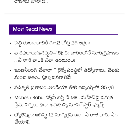
రోజులు పోరాడి..
Most Read News
పెద్ది కుటుంబానికి రూ.2 కోట్ల 25 లక్షలు
వారఫలాలు(ఆగస్టు9–15): ఈ వారంలోనే సూర్యగ్రహణం
.. ఏ రాశి వారికి ఎలా ఉంటుంది!
ఇంజినీరింగ్ చేశారా ? రైల్వే సంస్థలో ఉద్యోగాలు.. నెలకు
మంచి జీతం.. పూర్తి వివరాలివే!
పడిక్కల్‌‌ ప్రతాపం..ఇండియా తొలి ఇన్నింగ్స్‌‌లో 357/6
Mahesh Babu: హ్యాపీ బర్త్ డే MB.. మహేష్‌పై నమ్రత
ప్రేమ వర్షం.. ఫిదా అవుతున్న సూపర్‌స్టార్ ఫ్యాన్స్
జ్యోతిష్యం: ఆగస్టు 12 సూర్యగ్రహణం.. ఏ రాశి వారు ఏం
చేయాలి..!