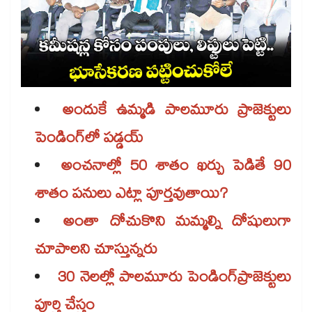
అందుకే ఉమ్మడి పాలమూరు ప్రాజెక్టులు
పెండింగ్​లో పడ్డయ్​
అంచనాల్లో 50 శాతం ఖర్చు పెడితే 90
శాతం పనులు ఎట్లా పూర్తవుతాయి?
అంతా దోచుకొని మమ్మల్ని దోషులుగా
చూపాలని చూస్తున్నరు
30 నెలల్లో పాలమూరు పెండింగ్​ప్రాజెక్టులు
పూర్తి చేస్తం