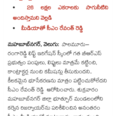
26 లక్షల ఎకరాలకు సాగునీటిని
అందిస్తామని వెల్లడి
మీడియాతో సీఎం రేవంత్ రెడ్డి
మహబూబ్​నగర్, వెలుగు:
పాలమూరు–
రంగారెడ్డి లిఫ్ట్ ఇరిగేషన్ స్కీంలో గత బీఆర్ఎస్​
ప్రభుత్వం పంపులు, లిఫ్టులు మాత్రమే కట్టించి,
కాంట్రాక్టర్ల నుంచి కమీషన్లు తీసుకుందని..
కీలకమైన భూసేకరణను మాత్రం పట్టించుకోలేదని
సీఎం రేవంత్ రెడ్డి ఆరోపించారు. శుక్రవారం
మహబూబ్​నగర్ జిల్లా భూత్పూర్ మండలంలోని
కర్వెన రిజర్వాయర్​ను పరిశీలించిన అనంతరం