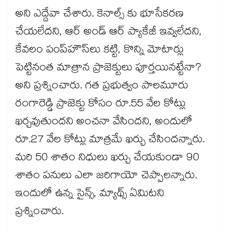
అని ఎద్దేవా చేశారు. కెనాల్స్ కు భూసేకరణ
చేయలేదని, ఆర్ అండ్ ఆర్ ప్యాకేజీ ఇవ్వలేదని,
కేవలం పంప్​హౌస్​లు కట్టి, కొన్ని మోటార్లు
పెట్టినంత మాత్రాన ప్రాజెక్టులు పూర్తయినట్టేనా?
అని ప్రశ్నించారు. గత ప్రభుత్వం పాలమూరు
రంగారెడ్డి ప్రాజెక్టు కోసం రూ.55 వేల కోట్లు
ఖర్చవుతుందని అంచనా వేసిందని, అందులో
రూ.27 వేల కోట్లు మాత్రమే ఖర్చు చేసిందన్నారు.
మరి 50 శాతం నిధులు ఖర్చు చేయకుండా 90
శాతం పనులు ఎలా జరిగాయో చెప్పాలన్నారు.
ఇందులో ఉన్న సైన్స్​, మ్యాథ్స్ ఏమిటని
ప్రశ్నించారు.