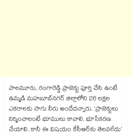
పాలమూరు, రంగారెడ్డి ప్రాజెక్టు పూర్తి చేసి ఉంటే
ఉమ్మడి మహబూబ్​నగర్ జిల్లాలోని 26 లక్షల
ఎకరాలకు సాగు నీరు అందేదన్నారు. ‘ప్రాజెక్టులు
నిర్మించాలంటే భూములు కావాలి. భూసేకరణ
చేయాలి. కానీ ఈ విషయం కేసీఆర్​కు తెలవలేదు’