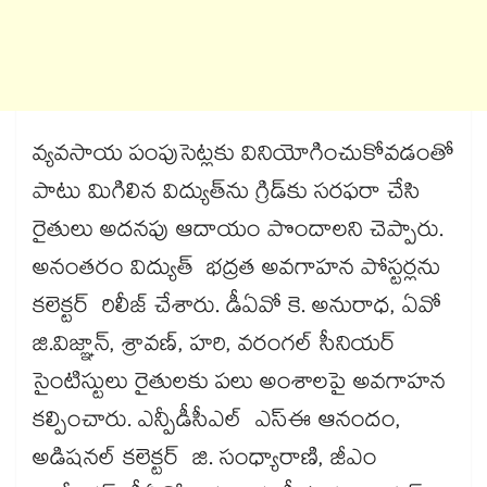
వ్యవసాయ పంపుసెట్లకు వినియోగించుకోవడంతో
పాటు మిగిలిన విద్యుత్‌‌‌‌ను గ్రిడ్‌‌‌‌కు సరఫరా చేసి
రైతులు అదనపు ఆదాయం పొందాలని చెప్పారు.
అనంతరం విద్యుత్ భద్రత అవగాహన పోస్టర్లను
కలెక్టర్ రిలీజ్​ చేశారు. డీఏవో కె. అనురాధ, ఏవో
జి.విజ్ఞాన్, శ్రావణ్, హరి, వరంగల్ సీనియర్
సైంటిస్టులు రైతులకు పలు అంశాలపై అవగాహన
కల్పించారు. ఎన్పీడీసీఎల్ ఎస్ఈ ఆనందం,
అడిషనల్​ కలెక్టర్ జి. సంధ్యారాణి, జీఎం