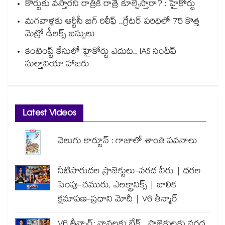
కోర్టుకు వస్తారని రాత్రికి రాత్రే కూల్చేస్తారా? : హైకోర్టు
మగవాళ్లకు ఆర్టీసీ బిగ్ రిలీఫ్ ..గ్రేటర్ పరిధిలో 75 కొత్త
మెట్రో డీలక్స్ బస్సులు
కంటెంప్ట్ కేసులో హైకోర్టు ఎదుట.. IAS సందీప్
సుల్తానియా హాజరు
Latest Videos
వెలుగు కార్టూన్ : గాజాలో శాంతి పవనాలు
నీటిపారుదల ప్రాజెక్టులు-వరద నీరు | ధరల
పెంపు-చమురు, ఎలక్ట్రానిక్స్ | బాలిక
క్షమాపణ-ప్రధాని మోదీ | V6 తీన్మార్
V6 తీన్మార్: వానలకు బ్రేక్.. ప్రాజెక్టులకు వరద