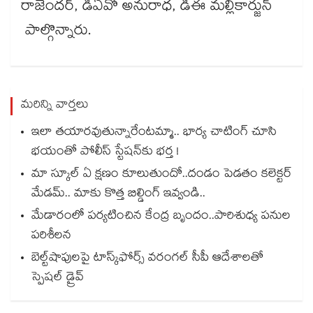
రాజేందర్, డీఏవో అనురాధ, డీఈ మల్లికార్జున్
పాల్గొన్నారు.
మరిన్ని వార్తలు
ఇలా తయారవుతున్నారేంటమ్మా.. భార్య చాటింగ్ చూసి
భయంతో పోలీస్ స్టేషన్⁫కు భర్త !
మా స్కూల్ ఏ క్షణం కూలుతుందో..దండం పెడతం కలెక్టర్
మేడమ్.. మాకు కొత్త బిల్డింగ్ ఇవ్వండి..
మేడారంలో పర్యటించిన కేంద్ర బృందం..పారిశుధ్య పనుల
పరిశీలన
బెల్ట్‌‌‌‌‌‌‌‌‌‌‌‌‌‌‌‌‌‌‌‌‌‌‌‌‌‌‌‌‌‌‌‌షాపులపై టాస్క్‌‌‌‌‌‌‌‌‌‌‌‌‌‌‌‌‌‌‌‌‌‌‌‌‌‌‌‌‌‌‌‌ఫోర్స్ వరంగల్‌‌‌‌‌‌‌‌‌‌‌‌‌‌‌‌‌‌‌‌‌‌‌‌‌‌‌‌‌‌‌‌ సీపీ ఆదేశాలతో
స్పెషల్ డ్రైవ్‌‌‌‌‌‌‌‌‌‌‌‌‌‌‌‌‌‌‌‌‌‌‌‌‌‌‌‌‌‌‌‌