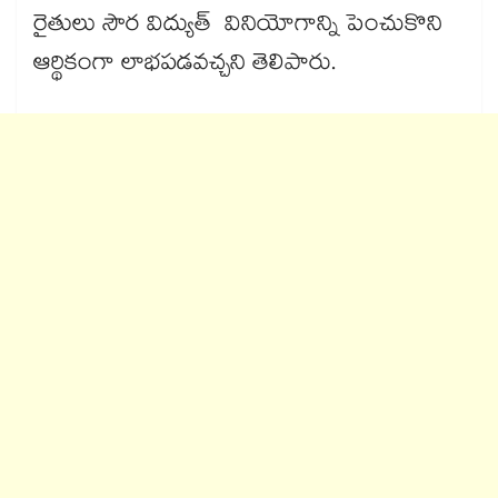
రైతులు సౌర విద్యుత్ వినియోగాన్ని పెంచుకొని
ఆర్థికంగా లాభపడవచ్చని తెలిపారు.