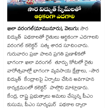
ఖిలా వరంగల్(మామునూరు), వెలుగు:
సౌర
విద్యుత్ పథకాలతో రైతులు ఆర్థికంగా ఎదగాలని
వరంగల్​ కలెక్టర్ సత్య శారద సూచించారు.
గురువారం ప్రజా పాలన ప్రగతి ప్రణాళికలో
భాగంగా ఖిలా వరంగల్ తూర్పు కోటలో రైతు
వారోత్సవాల్లో భాగంగా వ్యవసాయ క్షేత్రాలు, -సౌర
విద్యుత్ కేంద్రాలపై ఏర్పాటు చేసిన అవగాహన
కార్యక్రమంలో కలెక్టర్ పాల్గొని మాట్లాడారు.
కేంద్ర, రాష్ట్ర ప్రభుత్వాలు అమలు చేస్తున్న పీఎం
కుసుమ, పీఎం సూర్యఘర్ పథకాల ద్వారా