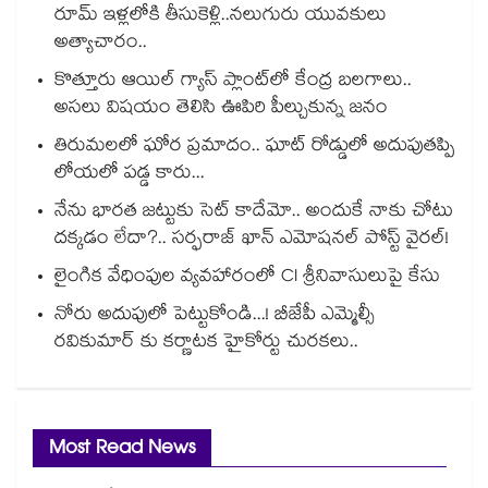
రూమ్ ఇళ్లలోకి తీసుకెళ్లి..నలుగురు యువకులు
అత్యాచారం..
కొత్తూరు ఆయిల్ గ్యాస్⁪ ప్లాంట్⁫లో కేంద్ర బలగాలు..
అసలు విషయం తెలిసి ఊపిరి పీల్చుకున్న జనం
తిరుమలలో ఘోర ప్రమాదం.. ఘాట్ రోడ్డులో అదుపుతప్పి
లోయలో పడ్డ కారు...
నేను భారత జట్టుకు సెట్ కాదేమో.. అందుకే నాకు చోటు
దక్కడం లేదా?.. సర్ఫరాజ్ ఖాన్ ఎమోషనల్ పోస్ట్ వైరల్!
లైంగిక వేధింపుల వ్యవహారంలో CI శ్రీనివాసులుపై కేసు
నోరు అదుపులో పెట్టుకోండి...! బీజేపీ ఎమ్మెల్సీ
రవికుమార్ కు కర్ణాటక హైకోర్టు చురకలు..
Most Read News