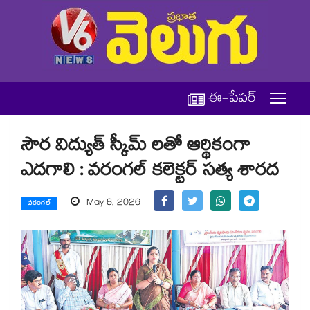
ఈ-పేపర్
సౌర విద్యుత్ స్కీమ్ లతో ఆర్థికంగా
ఎదగాలి : వరంగల్ కలెక్టర్ సత్య శారద
May 8, 2026
వరంగల్