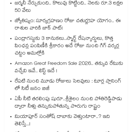
జర్మనీ నేర్చుకుంది.. కొలువు కొట్టింది.. నెలకు రూ.3 లక్షల
50 వేలు
జ్యోతిష్యం: సూర్యగ్రహణం రోజు చతుర్గ్రహ యోగం.. ఈ
రాశుల వారికి జాక్ పాట్!
పంద్రాగస్టుకు 3 కానుకలు..స్మార్ట్ రేషన్కార్డులు, కొత్త
పింఛన్ల పంపిణీకి శ్రీకారం అదే రోజు నుంచి గిగ్ వర్కర్ల
చట్టం అమల్లోకి
Amazon Great Freedom Sale 2026.. తక్కువ రేటుకు
వచ్చేవి ఇవే.. లిస్ట్ ఇదే !
రేపటి నుంచి మూడు రోజులు సెలవులు : టూర్ల ప్లానింగ్
లో సిటీ జనం బిజీ
ఏపీ నీటి తరలింపు షురూ..శ్రీశైలం నుంచి పోతిరెడ్డిపాడు
ద్వారా నీళ్లు తన్నుకుపోతున్న పొరుగు రాష్ట్రం
మియాపూర్ సంతోష్ దాబాకు వెళ్తుంటారా..? ఇది
తెలిస్తే...!