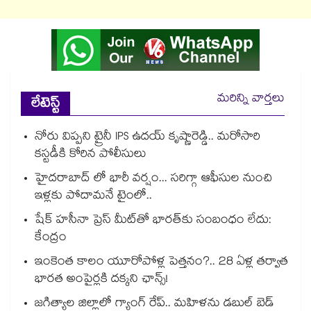
మరిన్ని వార్తలు
లేటెస్ట్
నోరు విప్పని ట్రైనీ IPS ఉదయ్ కృష్ణారెడ్డి.. మరోసారి
కస్టడీకి కోరిన పోలీసులు
హైదరాబాద్ లో భారీ వర్షం... సరిగ్గా ఆఫీసుల నుంచి
ఇళ్లకు పోదామనే టైంలో..
షేక్ హసీనా ప్రెస్ మీట్‎తో భారత్‎కు సంబంధం లేదు:
కేంద్రం
ఇంకెంత కాలం యూరోపోళ్ల పెత్తనం?.. 28 ఏళ్ల తర్వాత
భారత అంపైర్లకి దక్కని ఛాన్స్!
జగిత్యాల జిల్లాలో గ్యాంగ్ రేప్.. మహిళను డబుల్ బెడ్