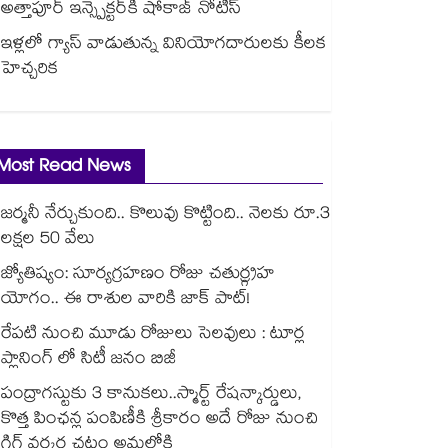
అత్తాపూర్ ఇన్స్పెక్టర్‎కి షోకాజ్ నోటీస్
ఇళ్లలో గ్యాస్ వాడుతున్న వినియోగదారులకు కీలక
హెచ్చరిక
Most Read News
జర్మనీ నేర్చుకుంది.. కొలువు కొట్టింది.. నెలకు రూ.3
లక్షల 50 వేలు
జ్యోతిష్యం: సూర్యగ్రహణం రోజు చతుర్గ్రహ
యోగం.. ఈ రాశుల వారికి జాక్ పాట్!
రేపటి నుంచి మూడు రోజులు సెలవులు : టూర్ల
ప్లానింగ్ లో సిటీ జనం బిజీ
పంద్రాగస్టుకు 3 కానుకలు..స్మార్ట్ రేషన్కార్డులు,
కొత్త పింఛన్ల పంపిణీకి శ్రీకారం అదే రోజు నుంచి
గిగ్ వర్కర్ల చట్టం అమల్లోకి