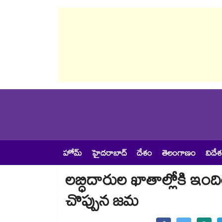
హోమ్
హైదరాబాద్
దేశం
తెలంగాణం
విదే
లబ్ధిదారుల ఖాతాల్లోకి ఇందిర
చొప్పున జమ