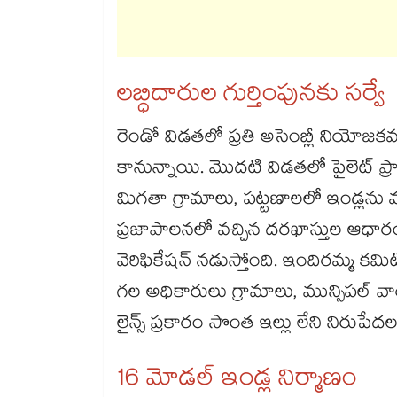
లబ్ధిదారుల గుర్తింపునకు సర్వే
రెండో విడతలో ప్రతి అసెంబ్లీ నియోజక
కానున్నాయి. మొదటి విడతలో పైలెట్ ప్రా
మిగతా గ్రామాలు, పట్టణాలలో ఇండ్లన
ప్రజాపాలనలో వచ్చిన దరఖాస్తుల ఆధారంగా
వెరిఫికేషన్ నడుస్తోంది. ఇందిరమ్మ కమ
గల అధికారులు గ్రామాలు, మున్సిపల్ వార్డు
లైన్స్ ప్రకారం సొంత ఇల్లు లేని నిరుపేదలన
16 మోడల్ ఇండ్ల నిర్మాణం