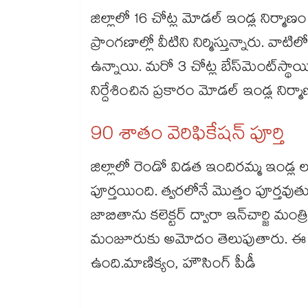
జిల్లాలో 16 చోట్ల మోడల్ ఇండ్ల నిర్మ
ప్రాంగణాల్లో వీటిని నిర్మిస్తున్నారు. వాటి
ఉన్నాయి. మరో 3 చోట్ల బేస్​మెంట్​స్థా
నిర్దేశించిన ప్రకారం మోడల్ ఇండ్ల నిర్మా
90 శాతం వెరిఫికేషన్ పూర్తి
జిల్లాలో రెండో విడత ఇందిరమ్మ ఇండ్ల 
పూర్తయింది. త్వరలోనే మొత్తం పూర్తవుత
జాబితాను కలెక్టర్ ద్వారా ఇన్​చార్జి మంత
మంజూరుకు అమోదం తెలుపుతారు. ఈ 
ఉంది.మాణిక్యం, హౌసింగ్ పీడీ