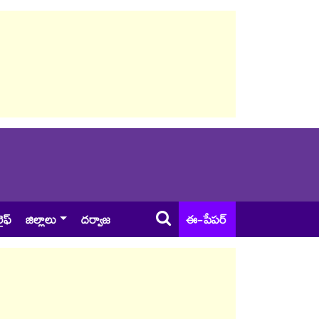
ైఫ్
జిల్లాలు
దర్వాజ
ఈ-పేపర్