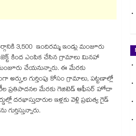
వర్గానికి 3,500 ఇందిరమ్మ ఇండ్లు మంజూరు
జెక్ట్ కింద ఎంపిక చేసిన గ్రామాలు మినహా
ు మంజూరు చేయనున్నారు. ఈ మేరకు
 అర్హుల గుర్తింపు కోసం గ్రామాలు, పట్టణాల్లో
ిటీల ప్రతిపాదనల మేరకు గెజిటెడ్ ఆఫీసర్ హోదా
ల్లో దరఖాస్తుదారుల ఇళ్లకు వెళ్లి ప్రభుత్వ గైడ్
ు గుర్తిస్తున్నారు.