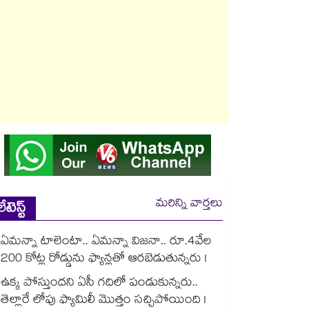
మరిన్ని వార్తలు
లేటెస్ట్
ఏమన్నా టాలెంటా.. ఏమన్నా విజనా.. రూ.4వేల
200 కోట్ల రోడ్డును ఫ్యాన్లతో ఆరబెడుతున్నరు !
ఉక్క పోస్తుందని ఏసీ గదిలో పండుకున్నరు..
తెల్లారే లోపు ఫ్యామిలీ మొత్తం సచ్చిపోయింది !