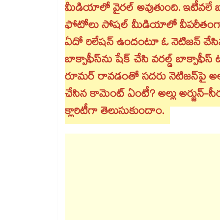
మీడియాలో వైరల్ అవుతుంది. ఇటీవలే బన్నీ
ఫోటోలు సోషల్ మీడియాలో వీపరీతంగా 
ఏదో రిలేషన్ ఉందంటూ ఓ నెటిజన్ చేసిన
బాక్సాఫీస్⁬ను షేక్ చేసి వరల్డ్ బాక్సాఫీస్
రూమర్ రావడంతో సదరు నెటిజన్⁬పై అల్లు 
చేసిన కామెంట్ ఏంటీ? అల్లు అర్జున్-స
క్లారిటీగా తెలుసుకుందాం.