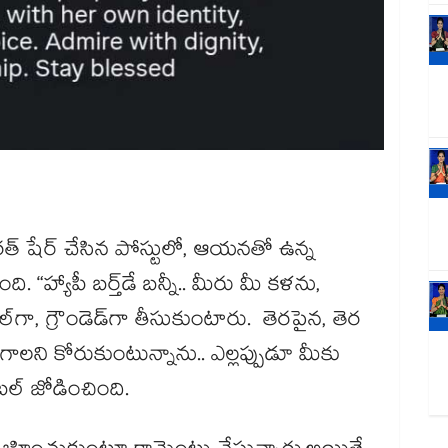
సీరత్ షేర్ చేసిన పోస్టులో, ఆయనతో ఉన్న
“హ్యాపీ బర్త్‌డే బన్నీ.. మీరు మీ కళను,
గా, గ్రౌండెడ్‌గా తీసుకుంటారు. తెరపైన, తెర
ాలని కోరుకుంటున్నాను.. ఎల్లప్పుడూ మీకు
ల్ జోడించింది.