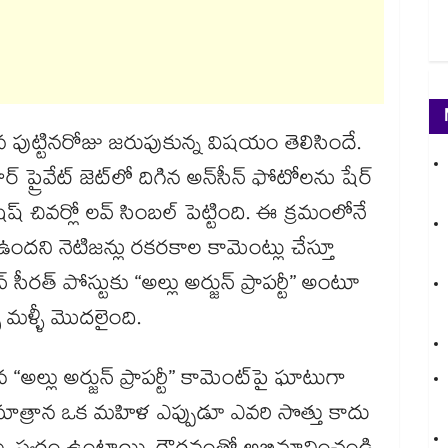
4వ పుట్టినరోజు జరుపుకున్న విషయం తెలిసిందే.
 ప్రైవేట్ జెట్‌లో దిగిన అన్‌సీన్ ఫోటోలను షేర్
ష్ చివర్లో లవ్ సింబల్ పెట్టింది. ఈ క్రమంలోనే
దని నెటిజన్లు రకరకాల కామెంట్లు చేస్తూ
్ సీరత్ పోస్టుకు “అల్లు అర్జున్ ప్రాపర్టీ” అంటూ
మళ్ళీ మొదలైంది.
అల్లు అర్జున్ ప్రాపర్టీ” కామెంట్‌పై ఘాటుగా
త మాత్రాన ఒక మహిళ ఎప్పుడూ ఎవరి సొత్తు కాదు