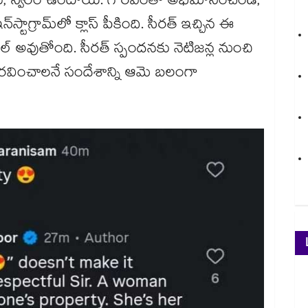
లలు, స్వరం ఉంటాయి. గౌరవంతో అభిమానించండి,
ాగ్రామ్‌లో క్లాస్ పీకింది. సీరత్ ఇచ్చిన ఈ
ల్ అవుతోంది. సీరత్ స్పందనకు నెటిజన్ల నుంచి
ౌరవించాలనే సందేశాన్ని ఆమె బలంగా