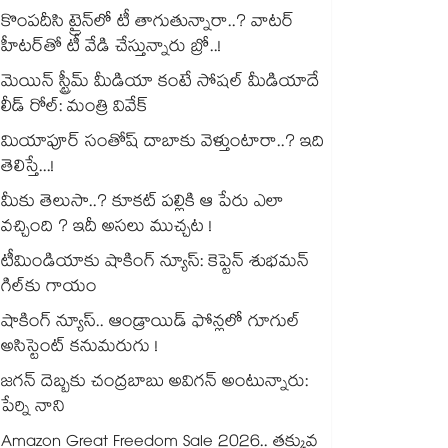
కొంపదీసి ట్రైన్⁬లో టీ తాగుతున్నారా..? వాటర్
హీటర్⁭⁭తో టీ వేడి చేస్తున్నారు బ్రో..!
మెయిన్ స్ట్రీమ్ మీడియా కంటే సోషల్ మీడియాదే
లీడ్ రోల్: మంత్రి వివేక్
మియాపూర్ సంతోష్ దాబాకు వెళ్తుంటారా..? ఇది
తెలిస్తే...!
మీకు తెలుసా..? కూకట్ పల్లికి ఆ పేరు ఎలా
వచ్చింది ? ఇదీ అసలు ముచ్చట !
టీమిండియాకు షాకింగ్ న్యూస్: కెప్టెన్ శుభమన్
గిల్‎కు గాయం
షాకింగ్ న్యూస్.. ఆండ్రాయిడ్ ఫోన్లలో గూగుల్
అసిస్టెంట్ కనుమరుగు !
జగన్ దెబ్బకు చంద్రబాబు అవిగన్ అంటున్నారు:
పేర్ని నాని
Amazon Great Freedom Sale 2026.. తక్కువ