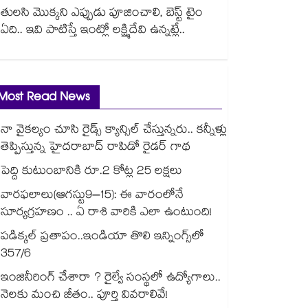
తులసి మొక్కని ఎప్పుడు పూజించాలి, బెస్ట్ టైం
ఏది.. ఇవి పాటిస్తే ఇంట్లో లక్ష్మిదేవి ఉన్నట్లే..
Most Read News
నా వైకల్యం చూసి రైడ్స్ క్యాన్సిల్ చేస్తున్నరు.. కన్నీళ్లు
తెప్పిస్తున్న హైదరాబాద్ రాపిడో రైడర్ గాథ
పెద్ది కుటుంబానికి రూ.2 కోట్ల 25 లక్షలు
వారఫలాలు(ఆగస్టు9–15): ఈ వారంలోనే
సూర్యగ్రహణం .. ఏ రాశి వారికి ఎలా ఉంటుంది!
పడిక్కల్‌‌ ప్రతాపం..ఇండియా తొలి ఇన్నింగ్స్‌‌లో
357/6
ఇంజినీరింగ్ చేశారా ? రైల్వే సంస్థలో ఉద్యోగాలు..
నెలకు మంచి జీతం.. పూర్తి వివరాలివే!