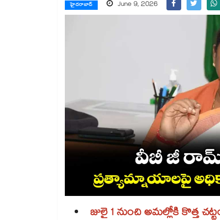
June 9, 2026
హైదరాబాద్
జులై 1 నుంచి అమల్లోకి కొత్త చట