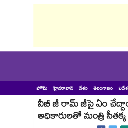
హోమ్
హైదరాబాద్
దేశం
తెలంగాణం
విదే
వీబీ జీ రామ్‌‌ జీపై ఏం చేద్ద
అధికారులతో మంత్రి సీతక్క 