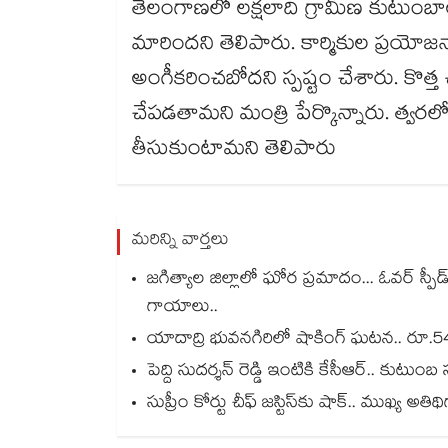
తెలంగాణలో లక్షలాది గ్రామీణ కుటుం
మారిందని తెలిపారు. కార్మికుల ప్రయోజన
అంగీకరించబోదని స్పష్టం చేశారు. కొత్త చ‌‌ట్ట
చేప‌‌డ‌‌తామని మంత్రి పేర్కొన్నారు. త్వ
తీసుకుంటామని తెలిపారు
మరిన్ని వార్తలు
జగిత్యాల జిల్లాలో ఘోర ప్రమాదం... ఓవర్ స్పీడ
గాయాలు..
యాదాద్రి భువనగిరిలో షాకింగ్ ఘటన.. రూ.54 కో
పెద్ది సుదర్శన్ రెడ్డి ఇంటికి కేసీఆర్.. కుటు
సుప్రీం కోర్టు చీఫ్ జస్టిస్⁭కు షాక్.. ముఖ్య అ