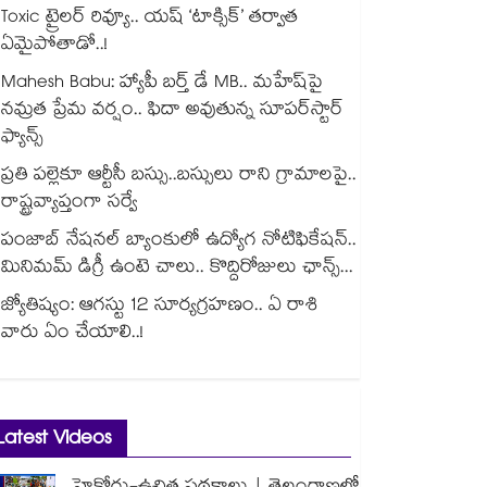
Toxic ట్రైలర్ రివ్యూ.. యష్ ‘టాక్సిక్’ తర్వాత
ఏమైపోతాడో..!
Mahesh Babu: హ్యాపీ బర్త్ డే MB.. మహేష్‌పై
నమ్రత ప్రేమ వర్షం.. ఫిదా అవుతున్న సూపర్‌స్టార్
ఫ్యాన్స్
ప్రతి పల్లెకూ ఆర్టీసీ బస్సు..బస్సులు రాని గ్రామాలపై..
రాష్ట్రవ్యాప్తంగా సర్వే
పంజాబ్ నేషనల్ బ్యాంకులో ఉద్యోగ నోటిఫికేషన్..
మినిమమ్ డిగ్రీ ఉంటె చాలు.. కొద్దిరోజులు ఛాన్స్...
జ్యోతిష్యం: ఆగస్టు 12 సూర్యగ్రహణం.. ఏ రాశి
వారు ఏం చేయాలి..!
Latest Videos