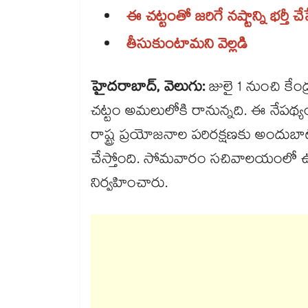
ఈ చ‌‌ట్టంతో జ‌‌రిగే న‌‌ష్టాన్ని భ‌‌ర్త
తీసుకుంటామని వెల్లడి
హైదరాబాద్, వెలుగు:
జులై 1 నుంచి కేంద్
చట్టం అమలులోకి రానున్నది. ఈ నేపథ్యంల
రాష్ట్ర ప్రయోజనాల పరిరక్షణకు అందు
చేస్తోంది. సోమవారం సచివాలయంలో ఉన్
నిర్వహించారు.