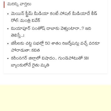
మరిన్ని వార్తలు
మెయిన్ స్ట్రీమ్ మీడియా కంటే సోషల్ మీడియాదే లీడ్
రోల్: మంత్రి వివేక్
మియాపూర్ సంతోష్ దాబాకు వెళ్తుంటారా..? ఇది
తెలిస్తే...!
బీసీలకు చట్ట సభల్లో 50 శాతం రిజర్వేషన్లు వచ్చే వరకూ
పోరాడుతా: కవిత
కరీంనగర్ జిల్లాలో విషాదం.. గుండెపోటుతో SBI
బ్యాంకులోనే రైతు మృతి