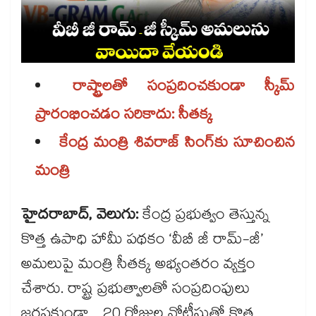
రాష్ట్రాలతో సంప్రదించకుండా స్కీమ్‌‌‌‌‌‌‌‌
ప్రారంభించడం సరికాదు: సీతక్క
కేంద్ర మంత్రి శివ‌‌‌‌‌‌‌‌రాజ్ సింగ్‌‌‌‌‌‌‌‌కు సూచించిన
మంత్రి
హైదరాబాద్, వెలుగు:
కేంద్ర ప్రభుత్వం తెస్తున్న
కొత్త ఉపాధి హామీ పథకం ‘వీబీ జీ రామ్-జీ’
అమలుపై మంత్రి సీతక్క అభ్యంతరం వ్యక్తం
చేశారు. రాష్ట్ర ప్రభుత్వాలతో సంప్రదింపులు
జరపకుండా.. 20 రోజుల నోటీసుతో కొత్త