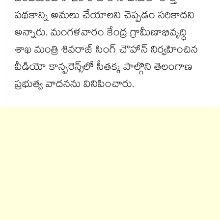
పథకాన్ని అమలు చేయాలని చెప్పడం సరికాదని
అన్నారు. మంగళవారం కేంద్ర గ్రామీణాభివృద్ధి
శాఖ మంత్రి శివరాజ్ సింగ్ చౌహాన్ నిర్వహించిన
వీడియో కాన్ఫరెన్స్‌‌‌‌‌‌‌‌లో సీతక్క పాల్గొని తెలంగాణ
ప్రభుత్వ వాదనను వినిపించారు.