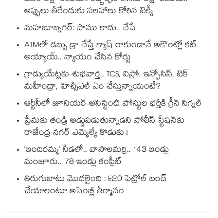
అప్పులు తీరేందుకు సలహాలు కోరిన టెక్కీ
మహబూబ్నగర్: పాము కాదు.. చేపే
ATMలో డబ్బు డ్రా చేస్తే క్యాష్ రాకుండానే అకౌంట్లో కట్
అయ్యాయ్.. న్యాయం చేసిన కోర్టు
గ్రాడ్యుయేట్లకు శుభవార్త.. TCS, విప్రో, ఇన్ఫోసిస్, టెక్
మహీంద్రా, హెచ్సీఎల్ ఏం చేస్తున్నాయంటే?
ఆర్టీసీలో జూనియర్ అసిస్టెంట్‌‌ పోస్టుల భర్తీకి గ్రీన్‌‌ సిగ్నల్
ప్రేమకు తండ్రి అడ్డుపడుతున్నాడని పోలీస్ స్టేషన్⁪కు
రాజేంద్ర నగర్ ఎమ్మెల్యే కొడుకు !
‘ఇందిరమ్మ’ నీడలో.. వాసాలమర్రి.. 143 ఇండ్లు
మంజూరు.. 78 ఇండ్లు కంప్లీట్
తిరుగుబాటు మొదలైంది : E20 పెట్రోల్ బంద్
చేయాలంటూ అసెంబ్లీ తీర్మానం