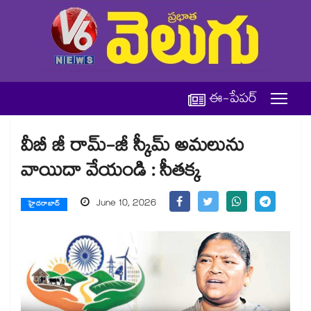
ఈ-పేపర్
వీబీ జీ రామ్-జీ స్కీమ్‌‌‌‌‌‌‌‌‌‌ అమలును
వాయిదా వేయండి : సీతక్క
June 10, 2026
హైదరాబాద్