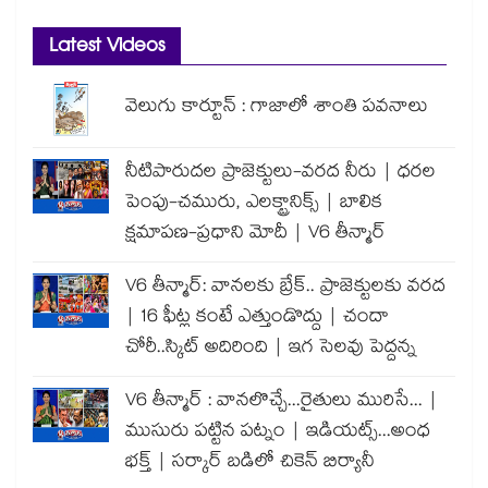
Latest Videos
వెలుగు కార్టూన్ : గాజాలో శాంతి పవనాలు
నీటిపారుదల ప్రాజెక్టులు-వరద నీరు | ధరల
పెంపు-చమురు, ఎలక్ట్రానిక్స్ | బాలిక
క్షమాపణ-ప్రధాని మోదీ | V6 తీన్మార్
V6 తీన్మార్: వానలకు బ్రేక్.. ప్రాజెక్టులకు వరద
| 16 ఫీట్ల కంటే ఎత్తుండొద్దు | చందా
చోరీ..స్కిట్ అదిరింది | ఇగ సెలవు పెద్దన్న
V6 తీన్మార్ : వానలొచ్చే...రైతులు మురిసే... |
ముసురు పట్టిన పట్నం | ఇడియట్స్...అంధ
భక్త్ | సర్కార్ బడిలో చికెన్ బిర్యానీ