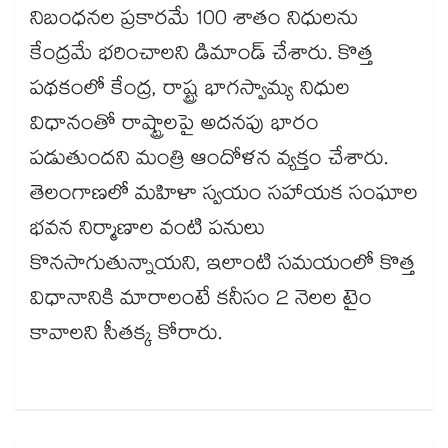
నిబంధనల ప్రకారమే 100 శాతం నిధులను
కేంద్రమే భరించాలని డిమాండ్ చేశారు. కొత్త
పథకంలో కేంద్ర, రాష్ట్ర భాగస్వామ్య నిధుల
విధానంతో రాష్ట్రాలపై అదనపు భారం
పడుతుందని మంత్రి ఆందోళన వ్యక్తం చేశారు.
తెలంగాణలో మహిళా స్వయం సహాయక సంఘాల
భవన నిర్మాణాల వంటి పనులు
కొనసాగుతున్నాయని, ఇలాంటి సమయంలో కొత్త
విధానానికి మారాలంటే కనీసం 2 నెలల టైం
కావాలని సీతక్క కోరారు.