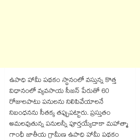
ఉపాధి హామీ పథకం స్థానంలో వస్తున్న కొత్త
విధానంలో వ్యవసాయ సీజన్ పేరుతో 60
రోజులపాటు పనులను నిలిపివేయాలనే
నిబంధనను సీతక్క తప్పుపట్టారు. ప్రస్తుతం
అమలవుతున్న పనులన్నీ పూర్తయ్యేదాకా మహాత్మా
గాంధీ జాతీయ గ్రామీణ ఉపాధి హామీ పథకం