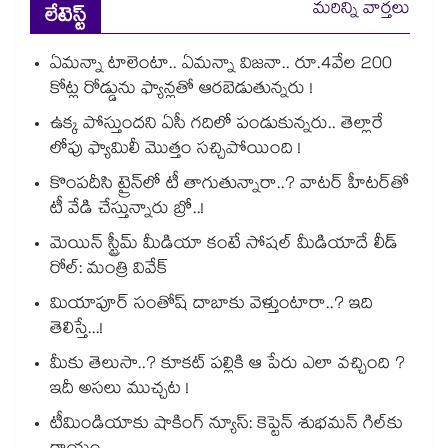
మరిన్ని వార్తలు
లేటెస్ట్
ఏమన్నా టాలెంటా.. ఏమన్నా విజనా.. రూ.4వేల 200
కోట్ల రోడ్డును ఫ్యాన్లతో ఆరబెడుతున్నరు !
ఉక్క పోస్తుందని ఏసీ గదిలో పండుకున్నరు.. తెల్లారే
లోపు ఫ్యామిలీ మొత్తం సచ్చిపోయింది !
కొంపదీసి ట్రైన్⁬లో టీ తాగుతున్నారా..? వాటర్ హీటర్⁭⁭తో
టీ వేడి చేస్తున్నారు బ్రో..!
మెయిన్ స్ట్రీమ్ మీడియా కంటే సోషల్ మీడియాదే లీడ్
రోల్: మంత్రి వివేక్
మియాపూర్ సంతోష్ దాబాకు వెళ్తుంటారా..? ఇది
తెలిస్తే...!
మీకు తెలుసా..? కూకట్ పల్లికి ఆ పేరు ఎలా వచ్చింది ?
ఇదీ అసలు ముచ్చట !
టీమిండియాకు షాకింగ్ న్యూస్: కెప్టెన్ శుభమన్ గిల్‎కు