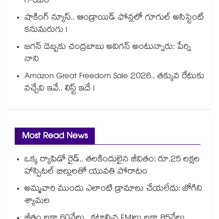
గాయం
షాకింగ్ న్యూస్.. ఆండ్రాయిడ్ ఫోన్లలో గూగుల్ అసిస్టెంట్
కనుమరుగు !
జగన్ దెబ్బకు చంద్రబాబు అవిగన్ అంటున్నారు: పేర్ని
నాని
Amazon Great Freedom Sale 2026.. తక్కువ రేటుకు
వచ్చేవి ఇవే.. లిస్ట్ ఇదే !
Most Read News
ఒక్క ర్యాపిడో రైడ్.. తలకిందులైన జీవితం: రూ.25 లక్షల
హాస్పిటల్ బిల్లులతో యువతి పోరాటం
అమ్మవారి ముందు ఎలాంటి డ్రామాలు చేయలేదు: జోగిని
శ్యామల
జీతం లక్షా 60వేలు.. కట్టాల్సిన EMIలు లక్షా 85వేలు..