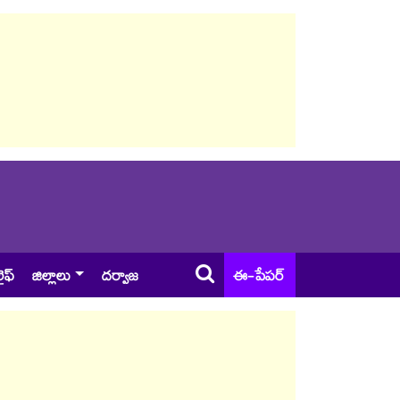
ైఫ్
జిల్లాలు
దర్వాజ
ఈ-పేపర్