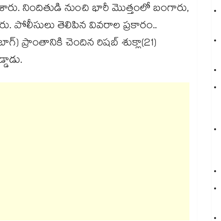
ేశారు. నిందితుడి నుంచి భారీ మొత్తంలో బంగారు,
ు. పోలీసులు తెలిపిన వివరాల ప్రకారం..
గ్) ప్రాంతానికి చెందిన రిషబ్ శుక్లా(21)
డ్డాడు.