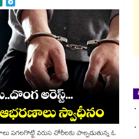
 తాళాలు పగలగొట్టి వరుస చోరీలకు పాల్పడుతున్న ఓ