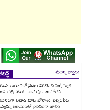
మరిన్ని వార్తలు
లేటెస్ట్
కుషాయిగూడలో వైద్యం వికటించి వ్యక్తి మృతి..
ఆసుపత్రి ఎదుట బంధువుల ఆందోళన
ఘనంగా ఆషాఢ మాస బోనాలు..బల్కంపేట
ఎల్లమ్మ ఆలయంలో వైభవంగా జాతర