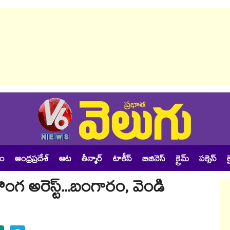
శం
ఆంధ్రప్రదేశ్
ఆట
తీన్మార్
టాకీస్
బిజినెస్
క్రైమ్
సక్సెస్
ల
ంగ అరెస్ట్...బంగారం, వెండి