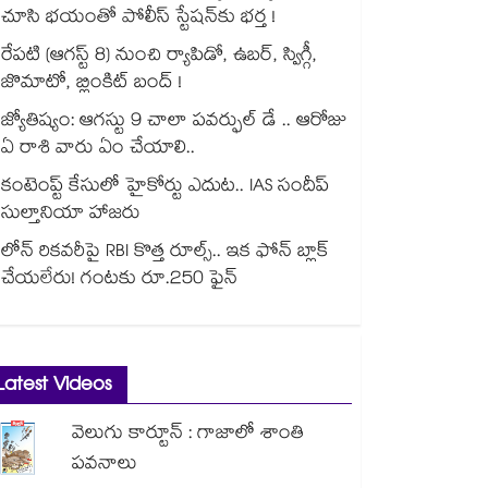
చూసి భయంతో పోలీస్ స్టేషన్⁫కు భర్త !
రేపటి (ఆగస్ట్ 8) నుంచి ర్యాపిడో, ఉబర్, స్విగ్గీ,
జొమాటో, బ్లింకిట్ బంద్ !
జ్యోతిష్యం: ఆగస్టు 9 చాలా పవర్ఫుల్ డే .. ఆరోజు
ఏ రాశి వారు ఏం చేయాలి..
కంటెంప్ట్ కేసులో హైకోర్టు ఎదుట.. IAS సందీప్
సుల్తానియా హాజరు
లోన్ రికవరీపై RBI కొత్త రూల్స్.. ఇక ఫోన్ బ్లాక్
చేయలేరు! గంటకు రూ.250 ఫైన్
Latest Videos
వెలుగు కార్టూన్ : గాజాలో శాంతి
పవనాలు