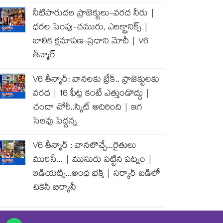
నీటిపారుదల ప్రాజెక్టులు-వరద నీరు |
ధరల పెంపు-చమురు, ఎలక్ట్రానిక్స్ |
బాలిక క్షమాపణ-ప్రధాని మోదీ | V6
తీన్మార్
V6 తీన్మార్: వానలకు బ్రేక్.. ప్రాజెక్టులకు
వరద | 16 ఫీట్ల కంటే ఎత్తుండొద్దు |
చందా చోరీ..స్కిట్ అదిరింది | ఇగ
సెలవు పెద్దన్న
V6 తీన్మార్ : వానలొచ్చే...రైతులు
మురిసే... | ముసురు పట్టిన పట్నం |
ఇడియట్స్...అంధ భక్త్ | సర్కార్ బడిలో
చికెన్ బిర్యానీ