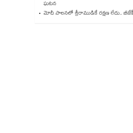
ఘటన
మోదీ పాలనలో శ్రీరాముడికే రక్షణ లేదు.. బ