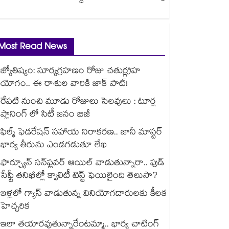
Most Read News
జ్యోతిష్యం: సూర్యగ్రహణం రోజు చతుర్గ్రహ
యోగం.. ఈ రాశుల వారికి జాక్ పాట్!
రేపటి నుంచి మూడు రోజులు సెలవులు : టూర్ల
ప్లానింగ్ లో సిటీ జనం బిజీ
ఫిల్మ్ ఫెడరేషన్ సహాయ నిరాకరణ.. జానీ మాస్టర్
భార్య తీరును ఎండగడుతూ లేఖ
ఫార్చ్యూన్ సన్‌ఫ్లవర్ ఆయిల్ వాడుతున్నారా.. ఫుడ్
సేఫ్టీ తనిఖీల్లో క్వాలిటీ టెస్ట్ ఫెయిలైంది తెలుసా?
ఇళ్లలో గ్యాస్ వాడుతున్న వినియోగదారులకు కీలక
హెచ్చరిక
ఇలా తయారవుతున్నారేంటమ్మా.. భార్య చాటింగ్