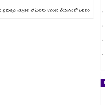
ీజేపీ ప్రభుత్వం ఎన్నికల హామీలను అమలు చేయడంలో విఫలం