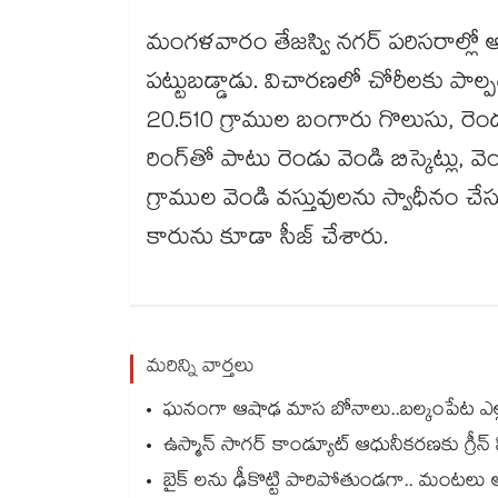
మంగళవారం తేజస్వి నగర్ పరిసరాల్లో
పట్టుబడ్డాడు. విచారణలో చోరీలకు పాల్ప
20.510 గ్రాముల బంగారు గొలుసు, రెండు బ
రింగ్‌‌తో పాటు రెండు వెండి బిస్కెట్లు, వె
గ్రాముల వెండి వస్తువులను స్వాధీనం చ
కారును కూడా సీజ్​ చేశారు.
మరిన్ని వార్తలు
ఘనంగా ఆషాఢ మాస బోనాలు..బల్కంపేట ఎ
ఉస్మాన్ సాగర్ కాండ్యూట్ ఆధునీకరణకు గ్రీన్ స
బైక్ లను ఢీకొట్టి పారిపోతుండగా.. మంటలు 