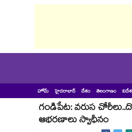
హోమ్
హైదరాబాద్
దేశం
తెలంగాణం
విదే
గండిపేట: వరుస చోరీలు..దొ
ఆభరణాలు స్వాధీనం