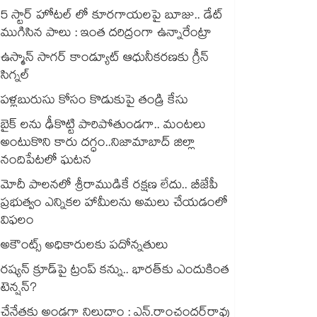
5 స్టార్ హోటల్ లో కూరగాయలపై బూజు.. డేట్
ముగిసిన పాలు : ఇంత దరిద్రంగా ఉన్నారేంట్రా
ఉస్మాన్ సాగర్ కాండ్యూట్ ఆధునీకరణకు గ్రీన్
సిగ్నల్
పళ్లబురుసు కోసం కొడుకుపై తండ్రి కేసు
బైక్ లను ఢీకొట్టి పారిపోతుండగా.. మంటలు
అంటుకొని కారు దగ్ధం..నిజామాబాద్ జిల్లా
నందిపేటలో ఘటన
మోదీ పాలనలో శ్రీరాముడికే రక్షణ లేదు.. బీజేపీ
ప్రభుత్వం ఎన్నికల హామీలను అమలు చేయడంలో
విఫలం
అకౌంట్స్ అధికారులకు పదోన్నతులు
రష్యన్ క్రూడ్‌పై ట్రంప్ కన్ను.. భారత్‌కు ఎందుకింత
టెన్షన్?
చేనేతకు అండగా నిలుద్దాం : ఎన్‌‌.రాంచందర్‌‌‌‌రావు