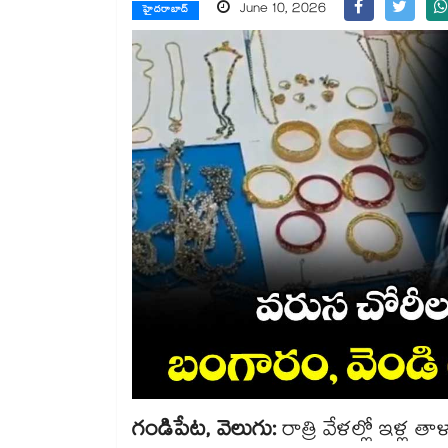
June 10, 2026
హైదరాబాద్
గండిపేట, వెలుగు:
రాత్రి వేళల్లో ఇళ్ల