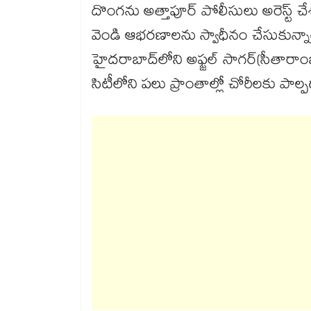
దొంగను అత్తాపూర్ పోలీసులు అరెస్ట్ చ
వెండి ఆభరణాలను స్వాధీనం చేసుకున్నార
హైదరాబాద్​లోని అఫ్జల్ సాగర్(సీతారాంబా
సిటీలోని పలు ప్రాంతాల్లో చోరీలకు పాల్ప