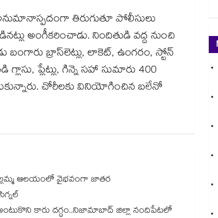
 అనుమానాస్పదంగా తిరుగుతూ పోలీసులు
డినట్లు అంగీకరించాడు. నిందితుడి వద్ద నుంచి
ంగారు బ్రాస్‌‌లెట్లు, లాకెట్, ఉంగరం, స్టోన్
ండి గ్లాసు, ప్లేట్లు, గిన్నె సహా సుమారు 400
ేసుకున్నారు. చోరీలకు వినియోగించిన బలేనో
ల్లమ్మ ఆలయంలో వైభవంగా జాతర
ిగ్నల్
అంటుకొని కారు దగ్ధం..నిజామాబాద్ జిల్లా నందిపేటలో