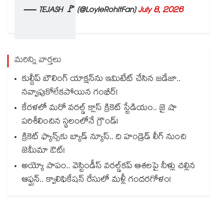
— TEJASH 🚩 (@LoyleRohitFan)
July 8, 2026
మరిన్ని వార్తలు
కుల్దీప్ బౌలింగ్ యాక్షన్‌ను ఇమిటేట్ చేసిన జడేజా..
నవ్వాపుకోలేకపోయిన గంభీర్!
కేరళలో మరో వరల్డ్ క్లాస్ క్రికెట్ స్టేడియం.. జై షా
పరిశీలించిన స్థలంలోనే గ్రౌండ్!
క్రికెట్ ఫ్యాన్స్‌కు బ్యాడ్ న్యూస్.. ది హండ్రెడ్ లీగ్ నుంచి
జెమీమా ఔట్!
అయ్యో పాపం.. వెస్టిండీస్ వరల్డ్‌కప్ ఆశలపై నీళ్లు చల్లిన
ఆఫ్ఘన్.. క్వాలిఫికేషన్ రేసులో మళ్లీ గందరగోళం!