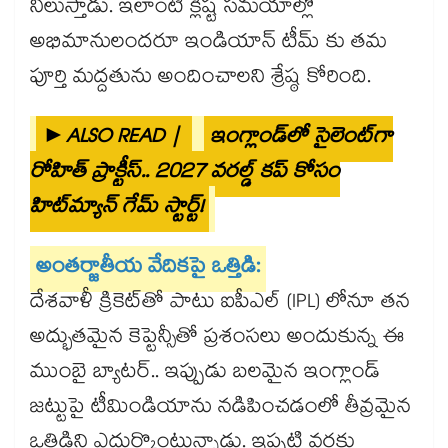
నిలుస్తాడు. ఇలాంటి క్లిష్ట సమయాల్లో
అభిమానులందరూ ఇండియాన్ టీమ్ కు తమ
పూర్తి మద్దతును అందించాలని శ్రేష్ఠ కోరింది.
►ALSO READ |
ఇంగ్లాండ్⁬లో సైలెంట్⁬గా
రోహిత్ ప్రాక్టీస్.. 2027 వరల్డ్ కప్ కోసం
హిట్‌మ్యాన్ గేమ్ స్టార్ట్!
అంతర్జాతీయ వేదికపై ఒత్తిడి:
దేశవాళీ క్రికెట్‌తో పాటు ఐపీఎల్ (IPL) లోనూ తన
అద్భుతమైన కెప్టెన్సీతో ప్రశంసలు అందుకున్న ఈ
ముంబై బ్యాటర్.. ఇప్పుడు బలమైన ఇంగ్లాండ్
జట్టుపై టీమిండియాను నడిపించడంలో తీవ్రమైన
ఒత్తిడిని ఎదుర్కొంటున్నాడు. ఇప్పటి వరకు