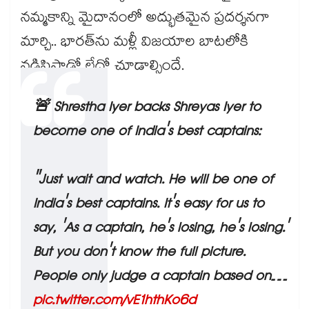
నమ్మకాన్ని మైదానంలో అద్భుతమైన ప్రదర్శనగా
మార్చి.. భారత్‌ను మళ్లీ విజయాల బాటలోకి
నడిపిస్తాడో లేదో చూడాల్సిందే.
🚨 Shrestha Iyer backs Shreyas Iyer to
become one of India's best captains:
"Just wait and watch. He will be one of
India's best captains. It's easy for us to
say, 'As a captain, he's losing, he's losing.'
But you don't know the full picture.
People only judge a captain based on…
pic.twitter.com/vE1hthKo6d