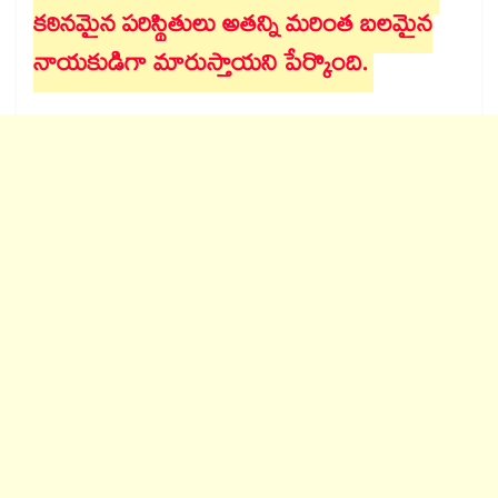
కఠినమైన పరిస్థితులు అతన్ని మరింత బలమైన
నాయకుడిగా మారుస్తాయని పేర్కొంది.