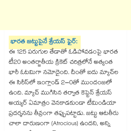
భారత జట్టుపైనే శ్రేయస్ ఫైర్:
ఈ 125 పరుగుల తేడాతో ఓడిపోవడంపై భారత
టీ20 అంతర్జాతీయ క్రికెట్ చరిత్రలోనే అత్యంత
భారీ ఓటమిగా నమోదైంది. దీంతో ఐదు మ్యాచ్‌ల
ఈ సిరీస్‌లో ఇంగ్లాండ్ 2–0తో ముందంజలో
ఉంది. మ్యాచ్ ముగిసిన తర్వాత కెప్టెన్ శ్రేయస్
అయ్యర్ ఏమాత్రం వెనకాడకుండా టీమిండియా
ప్రదర్శనను తీవ్రంగా తప్పుపట్టాడు. జట్టు ఆటతీరు
చాలా దారుణంగా (Atrocious) ఉందని, అన్ని