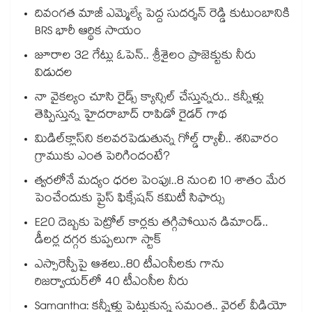
దివంగత మాజీ ఎమ్మెల్యే పెద్ద సుదర్శన్ రెడ్డి కుటుంబానికి
BRS భారీ ఆర్థిక సాయం
జూరాల 32 గేట్లు ఓపెన్.. శ్రీశైలం ప్రాజెక్టుకు నీరు
విడుదల
నా వైకల్యం చూసి రైడ్స్ క్యాన్సిల్ చేస్తున్నరు.. కన్నీళ్లు
తెప్పిస్తున్న హైదరాబాద్ రాపిడో రైడర్ గాథ
మిడిల్‌క్లాస్‌ని కలవరపెడుతున్న గోల్డ్ ర్యాలీ.. శనివారం
గ్రాముకు ఎంత పెరిగిందంటే?
త్వరలోనే మద్యం ధ‌‌ర‌‌ల పెంపు!..8 నుంచి 10 శాతం మేర
పెంచేందుకు ప్రైస్ ఫిక్సేష‌‌న్ క‌‌మిటీ సిఫార్సు
E20 దెబ్బకు పెట్రోల్ కార్లకు తగ్గిపోయిన డిమాండ్..
డీలర్ల దగ్గర కుప్పలుగా స్టాక్
ఎస్సారెస్పీపై ఆశలు..80 టీఎంసీలకు గాను
రిజర్వాయర్‌‌‌‌‌‌‌‌‌‌‌‌‌‌‌‌లో 40 టీఎంసీల నీరు
Samantha: కన్నీళ్లు పెట్టుకున్న సమంత.. వైరల్ వీడియో