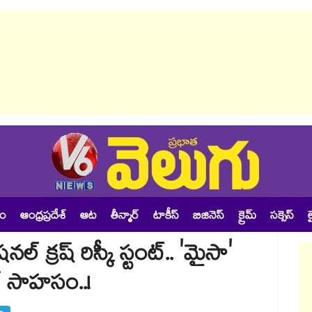
శం
ఆంధ్రప్రదేశ్
ఆట
తీన్మార్
టాకీస్
బిజినెస్
క్రైమ్
సక్సెస్
ల
క్రష్ రిస్కీ స్టంట్.. 'మైసా'
్ సాహసం..!