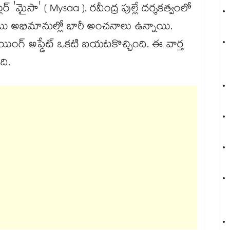
ిల్లర్ 'మైసా' ( Mysaa ). రవీంద్ర పుల్లే దర్శకత్వంలో
తో పాటు అభిమానుల్లో భారీ అంచనాలు ఉన్నాయి.
లోయింగ్ అప్డేట్ ఒకటి బయటకొచ్చింది. ఈ వార్త
ది.