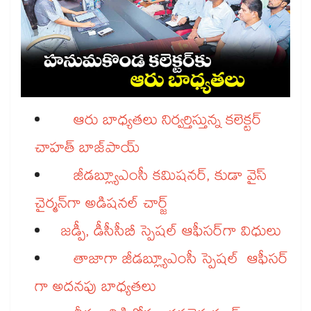
ఆరు బాధ్యతలు నిర్వర్తిస్తున్న కలెక్టర్
చాహత్ బాజ్​పాయ్
జీడబ్ల్యూఎంసీ కమిషనర్, కుడా వైస్
చైర్మన్​గా అడిషనల్ చార్జ్
జడ్పీ, డీసీసీబీ స్పెషల్ ఆఫీసర్​గా విధులు
తాజాగా జీడబ్ల్యూఎంసీ స్పెషల్ ఆఫీసర్​
గా అదనపు బాధ్యతలు