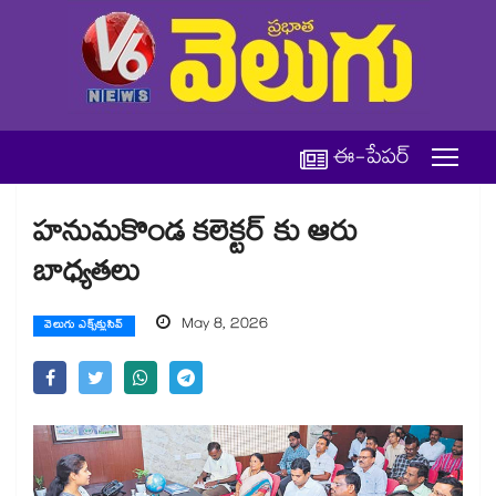
ఈ-పేపర్
హనుమకొండ కలెక్టర్ కు ఆరు
బాధ్యతలు
May 8, 2026
వెలుగు ఎక్స్‌క్లుసివ్