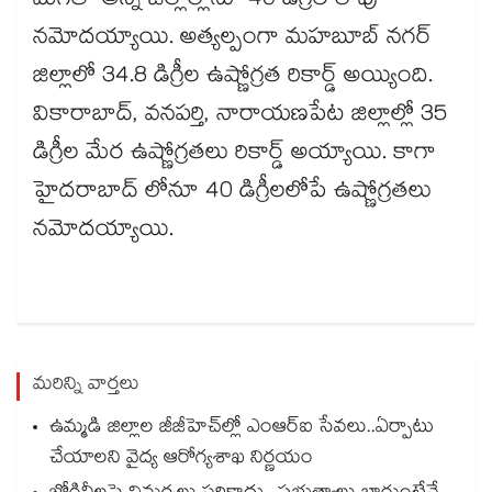
మిగతా అన్ని జిల్లాల్లోనూ 40 డిగ్రీల లోపు
నమోదయ్యాయి. అత్యల్పంగా మహబూబ్ నగర్
జిల్లాలో 34.8 డిగ్రీల ఉష్ణోగ్రత రికార్డ్ అయ్యింది.
వికారాబాద్, వనపర్తి, నారాయణపేట జిల్లాల్లో 35
డిగ్రీల మేర ఉష్ణోగ్రతలు రికార్డ్ అయ్యాయి. కాగా
హైదరాబాద్ లోనూ 40 డిగ్రీలలోపే ఉష్ణోగ్రతలు
నమోదయ్యాయి.
మరిన్ని వార్తలు
ఉమ్మడి జిల్లాల జీజీహెచ్‌‌ల్లో ఎంఆర్ఐ సేవలు..ఏర్పాటు
చేయాలని వైద్య ఆరోగ్యశాఖ నిర్ణయం