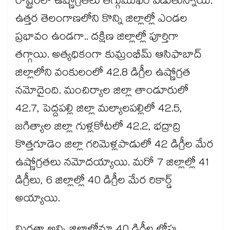
రాష్ట్రంలో ఉష్ణోగ్రతలు తగ్గుముఖం పడుతున్నాయి.
ఉత్తర తెలంగాణలోని కొన్ని జిల్లాల్లో ఎండల
ప్రభావం ఉండగా.. దక్షిణ జిల్లాల్లో పూర్తిగా
తగ్గాయి. అత్యధికంగా కుమ్రంభీమ్ ఆసిఫాబాద్
జిల్లాలోని వంకులంలో 42.8 డిగ్రీల ఉష్ణోగ్రత
నమోదైంది. మంచిర్యాల జిల్లా తాండూరులో
42.7, పెద్దపల్లి జిల్లా మల్యాలపల్లిలో 42.5,
జగిత్యాల జిల్లా గుళ్లకోటలో 42.2, భద్రాద్రి
కొత్తగూడెం జిల్లా గరిమెళ్లపాడులో 42 డిగ్రీల మేర
ఉష్ణోగ్రతలు నమోదయ్యాయి. మరో 7 జిల్లాల్లో 41
డిగ్రీలు, 6 జిల్లాల్లో 40 డిగ్రీల మేర రికార్డ్
అయ్యాయి.