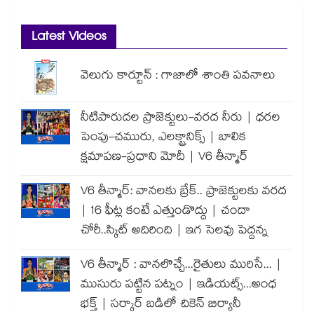
Latest Videos
వెలుగు కార్టూన్ : గాజాలో శాంతి పవనాలు
నీటిపారుదల ప్రాజెక్టులు-వరద నీరు | ధరల
పెంపు-చమురు, ఎలక్ట్రానిక్స్ | బాలిక
క్షమాపణ-ప్రధాని మోదీ | V6 తీన్మార్
V6 తీన్మార్: వానలకు బ్రేక్.. ప్రాజెక్టులకు వరద
| 16 ఫీట్ల కంటే ఎత్తుండొద్దు | చందా
చోరీ..స్కిట్ అదిరింది | ఇగ సెలవు పెద్దన్న
V6 తీన్మార్ : వానలొచ్చే...రైతులు మురిసే... |
ముసురు పట్టిన పట్నం | ఇడియట్స్...అంధ
భక్త్ | సర్కార్ బడిలో చికెన్ బిర్యానీ