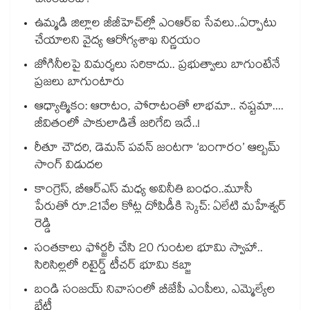
చేసిందంటే?
ఉమ్మడి జిల్లాల జీజీహెచ్‌‌ల్లో ఎంఆర్ఐ సేవలు..ఏర్పాటు
చేయాలని వైద్య ఆరోగ్యశాఖ నిర్ణయం
జోగినీలపై విమర్శలు సరికాదు.. ప్రభుత్వాలు బాగుంటేనే
ప్రజలు బాగుంటారు
ఆధ్యాత్మికం: ఆరాటం, పోరాటంతో లాభమా.. నష్టమా....
జీవితంలో పాకులాడితే జరిగేది ఇదే..!
రీతూ చౌదరి, డెమన్ పవన్ జంటగా ‘బంగారం’ ఆల్బమ్
సాంగ్ విడుదల
కాంగ్రెస్, బీఆర్ఎస్ మధ్య అవినీతి బంధం..మూసీ
పేరుతో రూ.21వేల కోట్ల దోపిడీకి స్కెచ్: ఏలేటి మహేశ్వర్
రెడ్డి
సంతకాలు ఫోర్జరీ చేసి 20 గుంటల భూమి స్వాహా..
సిరిసిల్లలో రిటైర్డ్ టీచర్ భూమి కబ్జా
బండి సంజయ్ నివాసంలో బీజేపీ ఎంపీలు, ఎమ్మెల్యేల
భేటీ