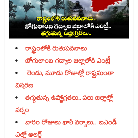
రాష్ట్రంలోకి రుతుపవనాలు
జోగులాంబ గద్వాల జిల్లాలోకి ఎంట్రీ
రెండు, మూడు రోజుల్లో
రాష్ట్రమంతా
విస్తరణ
తగ్గుతున్న ఉష్ణోగ్రతలు..
పలు జిల్లాల్లో
వర్షం
వారం రోజులు
భారీ వర్షాలు.. ఐఎండీ
ఎల్లో అలర్ట్