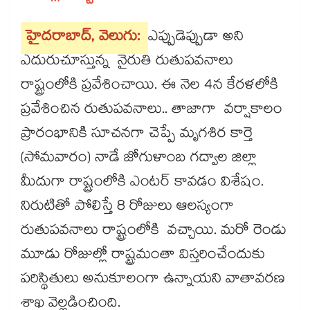
హైదరాబాద్, వెలుగు:
ఎప్పుడెప్పుడా అని
ఎదురుచూస్తున్న నైరుతి రుతుపవనాలు
రాష్ట్రంలోకి ప్రవేశించాయి. ఈ నెల 4న కేరళలోకి
ప్రవేశించిన రుతుపవనాలు.. తాజాగా వర్షాకాలం
ప్రారంభానికి సూచనగా చెప్పే మృగశిర కార్తె
(సోమవారం) నాడే జోగుళాంబ గద్వాల జిల్లా
మీదుగా రాష్ట్రంలోకి ఎంటర్ కావడం విశేషం.
నిరుటితో పోలిస్తే 8 రోజులు ఆలస్యంగా
రుతుపవనాలు రాష్ట్రంలోకి వచ్చాయి. మరో రెండు
మూడు రోజుల్లో రాష్ట్రమంతా విస్తరించేందుకు
పరిస్థితులు అనుకూలంగా ఉన్నాయని వాతావరణ
శాఖ వెల్లడించింది.