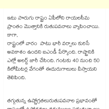
ఇటు పొరుగు రాష్ట్రం ఏపీలోని రాయలసీమ
ప్రాంతం మొత్తానికి రుతుపవనాలు వ్యాపించాయి.
కాగా,
రాష్ట్రంలో వారం పాటు భారీ వర్షాలు కురిసే
అవకాశం ఉందని ఐఎండీ పేర్కొంది. రాష్ట్రానికి
ఎల్లో అలర్ట్ జారీ చేసింది. గంటకు 40 నుంచి 50
కిలోమీటర్ల వేగంతో ఈదురుగాలులు వీస్తాయని
తెలిపింది.
తగ్గుతున్న ఉష్ణోగ్రతలురుతుపవనాల ప్రభావంతో