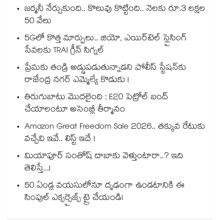
జర్మనీ నేర్చుకుంది.. కొలువు కొట్టింది.. నెలకు రూ.3 లక్షల
50 వేలు
5Gలో కొత్త మార్పులు.. జియో, ఎయిర్‌టెల్ స్లైసింగ్
సేవలకు TRAI గ్రీన్ సిగ్నల్
ప్రేమకు తండ్రి అడ్డుపడుతున్నాడని పోలీస్ స్టేషన్⁪కు
రాజేంద్ర నగర్ ఎమ్మెల్యే కొడుకు !
తిరుగుబాటు మొదలైంది : E20 పెట్రోల్ బంద్
చేయాలంటూ అసెంబ్లీ తీర్మానం
Amazon Great Freedom Sale 2026.. తక్కువ రేటుకు
వచ్చేవి ఇవే.. లిస్ట్ ఇదే !
మియాపూర్ సంతోష్ దాబాకు వెళ్తుంటారా..? ఇది
తెలిస్తే...!
50 ఏండ్ల వయసులోనూ దృఢంగా ఉండటానికి ఈ
సింపుల్ ఎక్సర్సైజ్స్ ట్రై చేయండి!