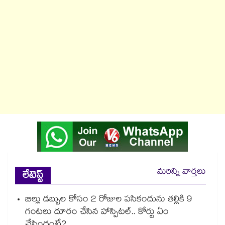
మరిన్ని వార్తలు
లేటెస్ట్
బిల్లు డబ్బుల కోసం 2 రోజుల పసికందును తల్లికి 9
గంటలు దూరం చేసిన హాస్పిటల్.. కోర్టు ఏం