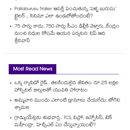
Pallaburusu Trailer: ఆసక్తి పెంచుతున్న ‘పళ్ళ బురుసు’
ట్రైలర్... సినిమా ఎలా ఉండబోతోందంటే?
75 సార్లు కాదు..75‌‌‌‌‌‌‌‌0 సార్లు సీఎం ఢిల్లీకి వెళ్తారు..కేంద్రం
నుంచి నిధుల కోసమే ఆయన పర్యటన: విప్ ఆది
శ్రీనివాస్
Most Read News
ఒక్క ర్యాపిడో రైడ్.. తలకిందులైన జీవితం: రూ.25 లక్షల
హాస్పిటల్ బిల్లులతో యువతి పోరాటం
అమ్మవారి ముందు ఎలాంటి డ్రామాలు చేయలేదు: జోగిని
శ్యామల
గ్రాడ్యుయేట్లకు శుభవార్త.. TCS, విప్రో, ఇన్ఫోసిస్, టెక్
మహీంద్రా, హెచ్సీఎల్ ఏం చేస్తున్నాయంటే?