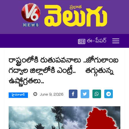
ఈ-పేపర్
రాష్ట్రంలోకి రుతుపవనాలు ..జోగులాంబ
గద్వాల జిల్లాలోకి ఎంట్రీ.. తగ్గుతున్న
ఉష్ణోగ్రతలు..
June 9, 2026
హైదరాబాద్