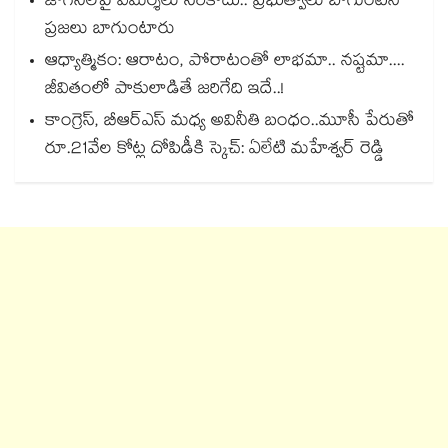
జోగినీలపై విమర్శలు సరికాదు.. ప్రభుత్వాలు బాగుంటేనే
ప్రజలు బాగుంటారు
ఆధ్యాత్మికం: ఆరాటం, పోరాటంతో లాభమా.. నష్టమా....
జీవితంలో పాకులాడితే జరిగేది ఇదే..!
కాంగ్రెస్, బీఆర్ఎస్ మధ్య అవినీతి బంధం..మూసీ పేరుతో
రూ.21వేల కోట్ల దోపిడీకి స్కెచ్: ఏలేటి మహేశ్వర్ రెడ్డి