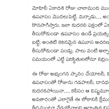
మోహినీ ఏకాదశి రోజు చాలామంది ముందు
ఉపవాసం మొదలుపెట్టి, మర్నాడు… అం
కొనసాగిస్తారు. ఇలా కుదరని పక్షంలో
తీసుకోకుండా ఉపవాసం ఉండే ప్రయత్నం చే
బట్టి, అంతటి కఠినమైన ఉపవాస ఆచరణ క
తీసుకోకుండా పండ్లు, పాలు వంటి అల
సమయంలో ఎట్టి పరిస్థితులలోనూ నిద్రించర
ఈ రోజు అభ్యంగన స్నానం చేయాలనీ, విష
ఉపవాసంతో రోజును గడపాలనీ, దానధర్మా
కుదరకపోయినా… కనీసం ఆ విష్ణుమూర్త
అవతారంతో ఎలాగైతే ఈ లోకానికి క్షే
తీర్చమంటూ వేడుకోవాలని ఆధ్యాత్మిక ని