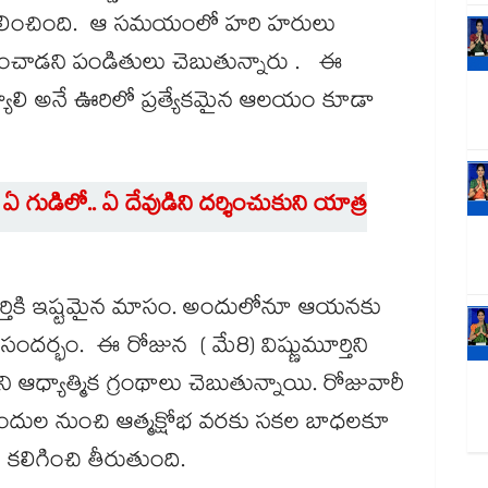
ా చలించింది. ఆ సమయంలో హరి హరులు
్మించాడని పండితులు చెబుతున్నారు . ఈ
 ర్యాలి అనే ఊరిలో ప్రత్యేకమైన ఆలయం కూడా
ఏ గుడిలో.. ఏ దేవుడిని దర్శించుకుని యాత్ర
ూర్తికి ఇష్టమైన మాసం. అందులోనూ ఆయనకు
ందర్భం. ఈ రోజున ( మే8) విష్ణుమూర్తిని
 ఆధ్యాత్మిక గ్రంథాలు చెబుతున్నాయి. రోజువారీ
బ్బందుల నుంచి ఆత్మక్షోభ వరకు సకల బాధలకూ
లిగించి తీరుతుంది.