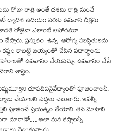
 రోజు రాత్రి అంతే దశమి రాత్రి నుంచే
టే ద్వాదశి ఉదయం వరకు ఉపవాస దీక్షను
 ఏకాదశి రోజైనా ఎలాంటి ఆహారమూ
స్తారు. ప్రస్తుతం ఉన్న ఆరోగ్య పరిస్థితులను
ష్టం కాబట్టి బియ్యంతో చేసిన పదార్థాలను
్పాహారాలతో ఉపవాసం చేయవచ్చు. ఉపవాసం చేసే
ాని శాస్త్రం.
్ణుమూర్తిని ధూపదీపనైవేద్యాలతో పూజించాలనీ,
లు చేయాలని పెద్దలు చెబుతారు. ఇవన్నీ
ిని పూజించే ప్రయత్నం చేయాలి. తన మోహిని
మంగా మారాడో… అలా మన కష్టాలన్నీ
పుణులు చెబుతున్నారు.