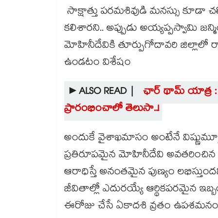
సాక్షాత్తు పరమశివుడి మనస్సు కూడ
కలిశారని.. అప్పుడు అయ్యప్పస్వామి జన
మోహినీదేవికి తూర్పుగోదావరి జిల్లాలో
ఉండటం విశేషం
►ALSO READ |
ఛార్ థామ్ యాత్ర : 
ప్రారంభించాలో తెలుసా..!
అందుకే వైశాఖమాసం అంటేనే విష్ణుమ
ప్రతిరూపమైన మోహినీదేవి అవతరించిన స
ఆరాధిస్తే అనంతమైన పుణ్యం లభిస్తుందని
జీవితాల్లో ఎదురయ్యే ఆర్థికపరమైన ఇ
ఈరోజు చేసే ఏకాదశి వ్రతం ఉపశమనం క