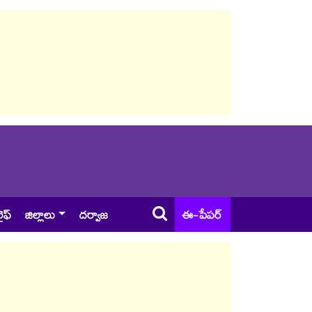
ైఫ్
జిల్లాలు
దర్వాజ
ఈ-పేపర్