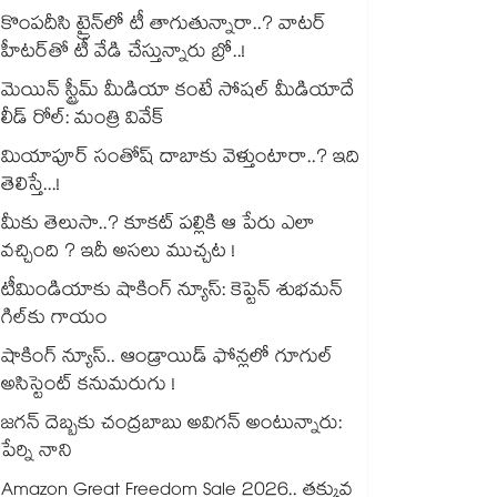
కొంపదీసి ట్రైన్⁬లో టీ తాగుతున్నారా..? వాటర్
హీటర్⁭⁭తో టీ వేడి చేస్తున్నారు బ్రో..!
మెయిన్ స్ట్రీమ్ మీడియా కంటే సోషల్ మీడియాదే
లీడ్ రోల్: మంత్రి వివేక్
మియాపూర్ సంతోష్ దాబాకు వెళ్తుంటారా..? ఇది
తెలిస్తే...!
మీకు తెలుసా..? కూకట్ పల్లికి ఆ పేరు ఎలా
వచ్చింది ? ఇదీ అసలు ముచ్చట !
టీమిండియాకు షాకింగ్ న్యూస్: కెప్టెన్ శుభమన్
గిల్‎కు గాయం
షాకింగ్ న్యూస్.. ఆండ్రాయిడ్ ఫోన్లలో గూగుల్
అసిస్టెంట్ కనుమరుగు !
జగన్ దెబ్బకు చంద్రబాబు అవిగన్ అంటున్నారు:
పేర్ని నాని
Amazon Great Freedom Sale 2026.. తక్కువ