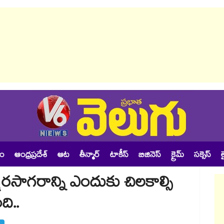
శం
ఆంధ్రప్రదేశ్
ఆట
తీన్మార్
టాకీస్
బిజినెస్
క్రైమ్
సక్సెస్
ల
ీరసాగరాన్ని ఎందుకు చిలకాల్సి
ది..