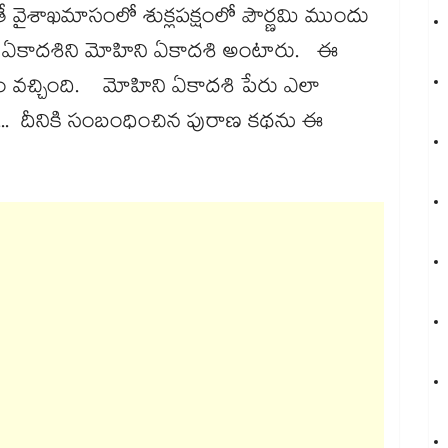
ే వైశాఖమాసంలో శుక్లపక్షంలో పౌర్ణమి ముందు
. ఈ ఏకాదశిని మోహిని ఏకాదశి అంటారు. ఈ
 వచ్చింది. మోహిని ఏకాదశి పేరు ఎలా
ిటి... దీనికి సంబంధించిన పురాణ కథను ఈ