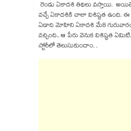
రెండు ఏకాదశి తిథిలు వస్తాయి. అయిత
వచ్చే ఏకాదశికి చాలా విశిష్టత ఉంది
ఏడాది మోహిని ఏకాదశి మే8 గురువారం
వచ్చింది.. ఆ పేరు వెనుక విశిష్టత ఏమ
స్టోరీలో తెలుసుకుందాం. .