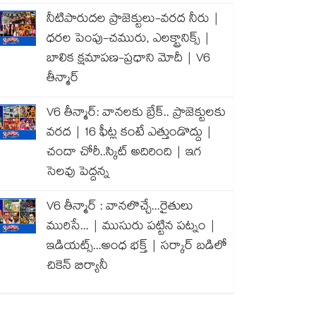
నీటిపారుదల ప్రాజెక్టులు-వరద నీరు |
ధరల పెంపు-చమురు, ఎలక్ట్రానిక్స్ |
బాలిక క్షమాపణ-ప్రధాని మోదీ | V6
తీన్మార్
V6 తీన్మార్: వానలకు బ్రేక్.. ప్రాజెక్టులకు
వరద | 16 ఫీట్ల కంటే ఎత్తుండొద్దు |
చందా చోరీ..స్కిట్ అదిరింది | ఇగ
సెలవు పెద్దన్న
V6 తీన్మార్ : వానలొచ్చే...రైతులు
మురిసే... | ముసురు పట్టిన పట్నం |
ఇడియట్స్...అంధ భక్త్ | సర్కార్ బడిలో
చికెన్ బిర్యానీ