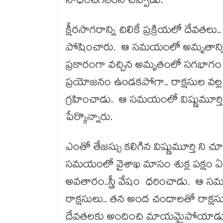
సాధించగలరనీ చెప్పాడు.
క్షీరసాగరాన్ని చిలికే ప్రక్రియలో దేవతల
పోషించారు. ఆ సమయంలో అమృతాన్ని ఇద్
ప్రకారంగా వచ్చిన అమృతంలో సగభాగం రాక్
ప్రయోజనం ఉండకపోగా.. రాక్షసుల వల్ల 
గ్రహించాడు. ఆ సమయంలో విష్ణుమూర్త
పేర్కొన్నారు.
ఎంతో తేజస్సు కలిగిన విష్ణుమూర్తి ని చ
సమయంలో వైశాఖ మాసం శుక్ల పక్షం 
అవతారం..స్త్రీ వేషం ధరించాడు. ఆ సమయంల
రాక్షసులు.. తన అంద చందాలతో రాక్షసు
దేవతలకు అందించి మాయమైపోయాడు. ఇం