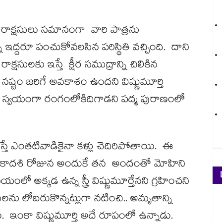
ు.. రాక్షసులు సమానంగా వారి పాత్రను
దరూ పంచుకోవలసిన పరిస్థితి వచ్చింది. దాని
షసులకు ఇస్తే క్షీర సముద్రాన్ని చిలికిన
నష్టం జరిగే అవకాశం ఉందని విష్ణుమూర్తి
ి స్వయంగా రంగంలోకిదిగాడని పద్మ పురాణంలో
ూస్తే ఎంతటివాడికైనా కళ్లు చెదిరిపోతాయి. ఈ
ఏకాదశి రోజున అందుకే తన అందంతో మోహిని
ో అక్కడ ఉన్న స్త్రీ విష్ణుమూర్తేనని గ్రహించని
లను లోబరుకొన్నట్లుగా నటించి.. అమృతాన్ని
కా విష్ణుమూర్తి అదే రూపంలో ఉన్నాడు.