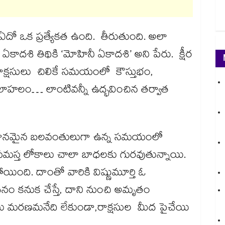
ఏదో ఒక ప్రత్యేకత ఉంది. తీరుతుంది. అలా
 ఏకాదశి తిథికి ‘మోహినీ ఏకాదశి’ అని పేరు. క్షీర
రాక్షసులు చిలికే సమయంలో కౌస్తుభం,
హాలాహలం… లాంటివన్నీ ఉద్భవించిన తర్వాత
 సమానమైన బలవంతులుగా ఉన్న సమయంలో
సమస్త లోకాలు చాలా బాధలకు గురవుతున్నాయి.
యింది. దాంతో వారికి విష్ణుమూర్తి ఓ
నం కనుక చేస్తే, దాని నుంచి అమృతం
తలు మరణమనేది లేకుండా,రాక్షసుల మీద పైచేయి