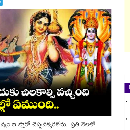
్యం ఇ స్తారో చెప్పనక్కరలేదు. ప్రతి నెలలో