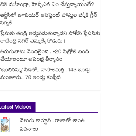
టెక్ మహీంద్రా, హెచ్సీఎల్ ఏం చేస్తున్నాయంటే?
ఆర్టీసీలో జూనియర్ అసిస్టెంట్‌‌ పోస్టుల భర్తీకి గ్రీన్‌‌
సిగ్నల్
ప్రేమకు తండ్రి అడ్డుపడుతున్నాడని పోలీస్ స్టేషన్⁪కు
రాజేంద్ర నగర్ ఎమ్మెల్యే కొడుకు !
తిరుగుబాటు మొదలైంది : E20 పెట్రోల్ బంద్
చేయాలంటూ అసెంబ్లీ తీర్మానం
‘ఇందిరమ్మ’ నీడలో.. వాసాలమర్రి.. 143 ఇండ్లు
మంజూరు.. 78 ఇండ్లు కంప్లీట్
Latest Videos
వెలుగు కార్టూన్ : గాజాలో శాంతి
పవనాలు