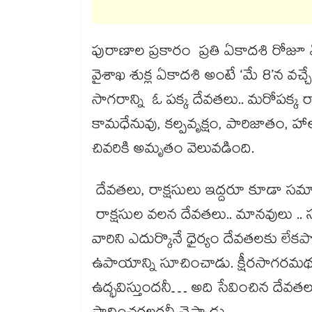
పురాణాల ప్రకారం ప్రతి ఏకాదశి రోజూ 
వైశాఖ శుక్ల ఏకాదశి అంటే ‘మే 8’న వచ్చే
సాగరాన్ని ఓ పక్క దేవతలు.. మరోపక్క 
కామధేనువు, కల్పవృక్షం, పారిజాతం, 
చివరికి అమృతం వెలువడింది.
దేవతలు, రాక్షసులు ఇద్దరూ కూడా
రాక్షసుల వలన దేవతలు.. మానవులు .. 
వారిని ఎదుర్కొనే ధైర్యం దేవతలకు లేకపో
ఉపాయాన్ని సూచించాడు. క్షీరసాగరమథ
ఉద్భవిస్తుందనీ… అది సేవించిన దేవ