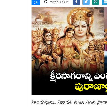
May 6, 2025
లైఫ్
హిందువులు.. ఏకాదశి తిథికి ఎంత ప్రాధాన