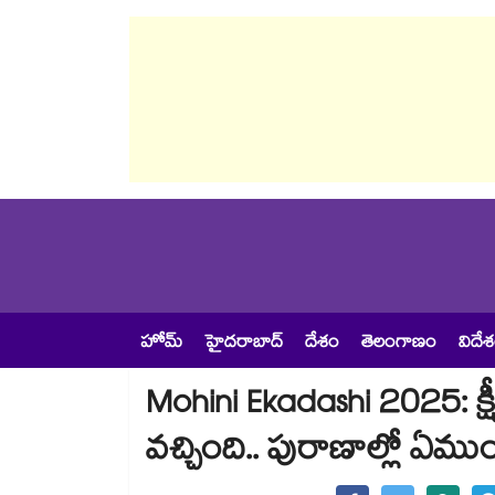
హోమ్
హైదరాబాద్
దేశం
తెలంగాణం
విదే
Mohini Ekadashi 2025: క్ష
వచ్చింది.. పురాణాల్లో ఏముం