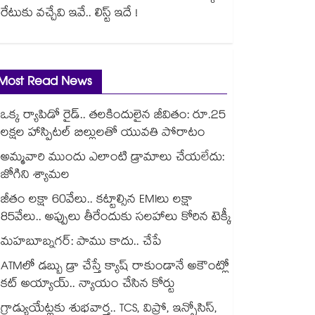
రేటుకు వచ్చేవి ఇవే.. లిస్ట్ ఇదే !
Most Read News
ఒక్క ర్యాపిడో రైడ్.. తలకిందులైన జీవితం: రూ.25
లక్షల హాస్పిటల్ బిల్లులతో యువతి పోరాటం
అమ్మవారి ముందు ఎలాంటి డ్రామాలు చేయలేదు:
జోగిని శ్యామల
జీతం లక్షా 60వేలు.. కట్టాల్సిన EMIలు లక్షా
85వేలు.. అప్పులు తీరేందుకు సలహాలు కోరిన టెక్కీ
మహబూబ్నగర్: పాము కాదు.. చేపే
ATMలో డబ్బు డ్రా చేస్తే క్యాష్ రాకుండానే అకౌంట్లో
కట్ అయ్యాయ్.. న్యాయం చేసిన కోర్టు
గ్రాడ్యుయేట్లకు శుభవార్త.. TCS, విప్రో, ఇన్ఫోసిస్,