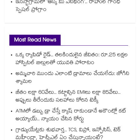
ఇన్‌‌‌‌స్టాగ్రామ్‌‌‌‌లో ‘ఆస్క్ మీ ఎనీథింగ్’.. రాహుల్ గాంధీ
స్పెషల్ ప్రోగ్రాం
Most Read News
ఒక్క ర్యాపిడో రైడ్.. తలకిందులైన జీవితం: రూ.25 లక్షల
హాస్పిటల్ బిల్లులతో యువతి పోరాటం
అమ్మవారి ముందు ఎలాంటి డ్రామాలు చేయలేదు: జోగిని
శ్యామల
జీతం లక్షా 60వేలు.. కట్టాల్సిన EMIలు లక్షా 85వేలు..
అప్పులు తీరేందుకు సలహాలు కోరిన టెక్కీ
ATMలో డబ్బు డ్రా చేస్తే క్యాష్ రాకుండానే అకౌంట్లో కట్
అయ్యాయ్.. న్యాయం చేసిన కోర్టు
గ్రాడ్యుయేట్లకు శుభవార్త.. TCS, విప్రో, ఇన్ఫోసిస్, టెక్
మహీంద్రా, హెచ్సీఎల్ ఏం చేస్తున్నాయంటే?