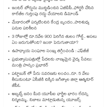
రిజుజుకు రాజ్యసభ చైర్మన్ సూచన
ఇంటర్ బోర్డును ముట్టడించిన ఏబీవీపీ..ఫోర్జరీ చేసిన
కాలేజీల గుర్తింపు రద్దు చేయాలని డిమాండ్
మేడారంలో పర్యటించిన కేంద్ర బృందం..పారిశుధ్య
పనుల పరిశీలన
3 రోజుల్లో రూ.5వేల 900 పెరిగిన తులం గోల్డ్.. అసలు
ఏం జరుగుతోంది? ఇంకా పెరుగుతాయా?
ఉపాధ్యాయ సంఘాల సంఖ్య తగ్గించండి : ఎఫ్‌‌జీజీ
ప్రభుత్వాసుపత్రుల్లో పేదలకు నాణ్యమైన వైద్య సేవలు:
మంత్రి పొన్నం ప్రభాకర్
పట్టాబుక్ లో పేరు సవరణకు లంచం..రూ. 5 వేలు
తీసుకుంటూ ఏసీబీకి చిక్కిన జగిత్యాల జిల్లా ఆత్మకూర్
జీపీఓ
అబ్బబ్బే జనం మీద యూపీఐ ఛార్జీల భారం లేదన్న
నిర్మలమ్మ.. నిజాలు మాట్లాడుతున్న యూజర్స్