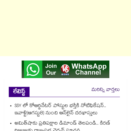
మరిన్ని వార్తలు
లేటెస్ట్
SSY లో కోఆర్డినేటర్ పోస్టుల భర్తీకి నోటిఫికేషన్..
ఇవాళ్టి(ఆగస్టు8) నుంచి ఆన్‌లైన్ దరఖాస్తులు
అమిత్‌‌‌‌షాకు ప్రతిపక్షాల డిమాండ్‌‌‌‌ తెలపండి.. కిరణ్