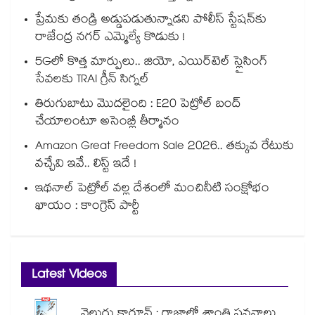
ప్రేమకు తండ్రి అడ్డుపడుతున్నాడని పోలీస్ స్టేషన్⁪కు
రాజేంద్ర నగర్ ఎమ్మెల్యే కొడుకు !
5Gలో కొత్త మార్పులు.. జియో, ఎయిర్‌టెల్ స్లైసింగ్
సేవలకు TRAI గ్రీన్ సిగ్నల్
తిరుగుబాటు మొదలైంది : E20 పెట్రోల్ బంద్
చేయాలంటూ అసెంబ్లీ తీర్మానం
Amazon Great Freedom Sale 2026.. తక్కువ రేటుకు
వచ్చేవి ఇవే.. లిస్ట్ ఇదే !
ఇథనాల్ పెట్రోల్ వల్ల దేశంలో మంచినీటి సంక్షోభం
ఖాయం : కాంగ్రెస్ పార్టీ
Latest Videos
వెలుగు కార్టూన్ : గాజాలో శాంతి పవనాలు