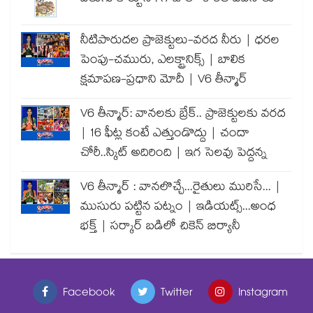
నీటిపారుదల ప్రాజెక్టులు-వరద నీరు | ధరల
పెంపు-చమురు, ఎలక్ట్రానిక్స్ | బాలిక
క్షమాపణ-ప్రధాని మోదీ | V6 తీన్మార్
V6 తీన్మార్: వానలకు బ్రేక్.. ప్రాజెక్టులకు వరద
| 16 ఫీట్ల కంటే ఎత్తుండొద్దు | చందా
చోరీ..స్కిట్ అదిరింది | ఇగ సెలవు పెద్దన్న
V6 తీన్మార్ : వానలొచ్చే...రైతులు మురిసే... |
ముసురు పట్టిన పట్నం | ఇడియట్స్...అంధ
భక్త్ | సర్కార్ బడిలో చికెన్ బిర్యానీ
Facebook
Twitter
Instagram