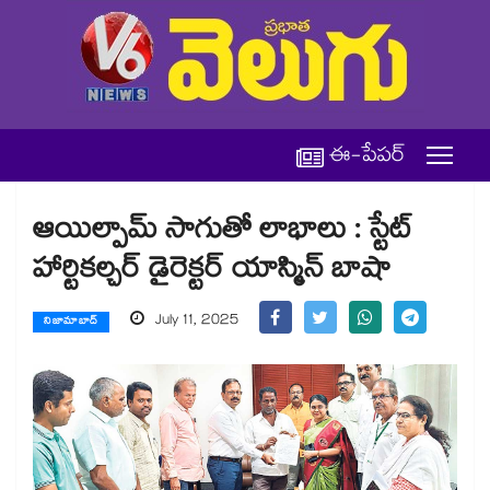
ఈ-పేపర్
ఆయిల్పామ్ సాగుతో లాభాలు : స్టేట్
హార్టికల్చర్ డైరెక్టర్ యాస్మిన్ బాషా
July 11, 2025
నిజామాబాద్