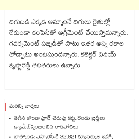
దిగుబడి ఎక్కడ అమ్మాలనే దిగులు రైతుల్లో
లేకుండా కంపెనీతో అగ్రీమెంట్ చేయిస్తామన్నారు.
గవర్నమెంట్ సబ్సిడీతో పాటు ఇతర అన్ని రకాల
తోడ్పాటు అందిస్తుందన్నారు. కలెక్టర్​ వినయ్​
కృష్ణారెడ్డి తదితరులు ఉన్నారు.
మరిన్ని వార్తలు
తెగిన కొండాపూర్‌‌‌‌ చెరువు కట్ట..రెండు బ్రిడ్జి‌‌‌‌లు
డ్యామేజ్‌‌‌‌‌‌‌‌స్తంభించిన రాకపోకలు ‌‌‌‌
బాల్కొండ: ఎస్సారెస్పీకి 32,821 క్యూసెక్కుల ఇన్ఫ్లో