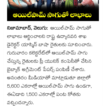
నిజామాబాద్​, వెలుగు:
ఆయిల్​పామ్ సాగుతో
లాభాలు ఆర్జించాలని రాష్ట్ర ఉద్యానవన శాఖ
డైరెక్టర్​ యాస్మిన్ బాషా రైతులకు సూచించారు.
గురువారం కలెక్టరేట్​లో ఆయిల్​పామ్​ సాగు
చేస్తున్న రైతులకు ప్రీ యునిక్​ కంపెనీతో చేసిన
బైబ్యాక్​ అగ్రిమెంట్ పేపర్స్​ పంపిణీ చేశారు.
అనంతరం మీడియాతో మాట్లాడుతూ జిల్లాలో
5,600 ఎకరాల్లో ఆయిల్​పామ్ సాగు ఉండగా,
ఈఏడాది 1,500​ ఎకరాల్లో పంట కోతకు
వచ్చిందన్నారు.