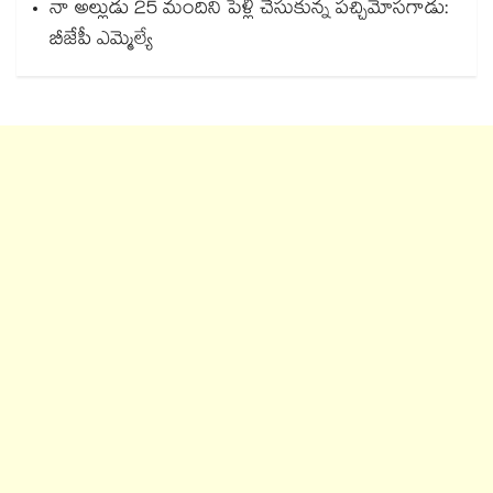
నా అల్లుడు 25 మందిని పెళ్లి చేసుకున్న పచ్చిమోసగాడు:
బీజేపీ ఎమ్మెల్యే