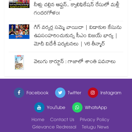
నీళ్లు చల్లిన ఆఫ్ఘన్.. క్వాలిఫికేషన్ రేసులో మళ్లీ
గందరగోళం!
గిగ్ వర్కర్ల సమ్మె వాయిదా | విడాకుల కేసును
ఉపసంహరించుకున్న సీఎం విజయ్ భార్య |
మోదీ విదేశీ పర్యటనలు | V6 తీన్మార్
వెలుగు కార్టూన్ : గాజాలో శాంతి పవనాలు
Facebook
Twitter
Instagram
YouTube
WhatsApp
Home
Contact Us
Privacy Policy
Grievance Redressal
Telugu News