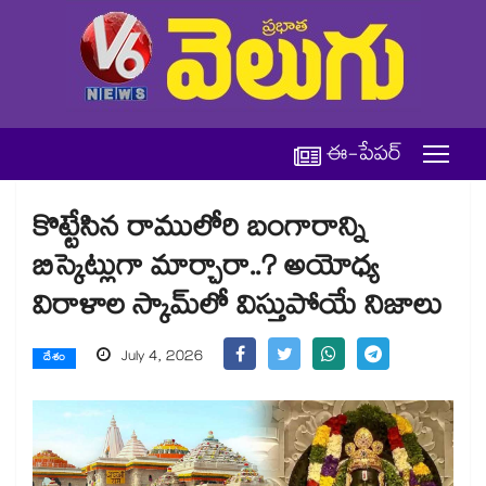
ఈ-పేపర్
కొట్టేసిన రాములోరి బంగారాన్ని
బిస్కెట్లుగా మార్చారా..? అయోధ్య
విరాళాల స్కామ్‎లో విస్తుపోయే నిజాలు
July 4, 2026
దేశం