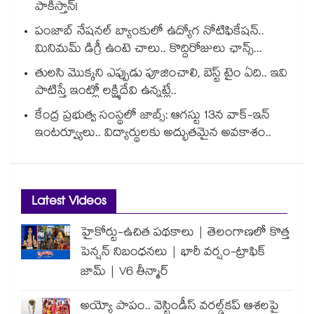
పాకిస్తాన్!
పంజాబ్ నేషనల్ బ్యాంకులో ఉద్యోగ నోటిఫికేషన్..
మినిమమ్ డిగ్రీ ఉంటె చాలు.. కొద్దిరోజులు ఛాన్స్...
తులసి మొక్కని ఎప్పుడు పూజించాలి, బెస్ట్ టైం ఏది.. ఇవి
పాటిస్తే ఇంట్లో లక్ష్మిదేవి ఉన్నట్లే..
కేంద్ర ప్రభుత్వ సంస్థలో జాబ్స్: ఆగస్టు 13న వాక్-ఇన్
ఇంటర్వ్యూలు.. విద్యార్థులకు అద్భుతమైన అవకాశం..
Latest Videos
హైకోర్టు-ఉచిత పథకాలు | తెలంగాణలో కొత్త
పెన్షన్ నిబంధనలు | భారీ వర్షం-ట్రాఫిక్
జామ్ | V6 తీన్మార్
అయ్యో పాపం.. వెస్టిండీస్ వరల్డ్‌కప్ ఆశలపై