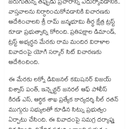
జరుగుతున్న తప్పుడు ప్రచారాన్ని ఎదుర్కోవడానికి..
వాస్తవాలను నిర్ధారించుకోవడానికి విచారణకు
ఆదేశించాలని శ్రీ రామ్ జన్మభూమి తీర్థ క్షేత్ర ట్రస్ట్
కూడా ప్రభుత్వాన్ని కోరింది. ప్రతిపక్షాల డిమాండ్,
ట్రస్ట్ అభ్యర్థన మేరకు రామ మందిర విరాళాల
వివాదంపై యోగి సర్కార్ సిట్ విచారణకు
ఆదేశించింది.
ఈ మేరకు లక్నో డివిజనల్ కమిషనర్ విజయ్
విశ్వాస్ పంత్, ఇన్స్పెక్టర్ జనరల్ ఆఫ్ పోలీస్
కిరణ్ ఎస్, ఆర్థిక శాఖ ప్రత్యేక కార్యదర్శి నీల్ రతన్
ముగ్గురు సభ్యులతో కూడిన సిట్ను ప్రభుత్వం
ఏర్పాటు చేసింది. ఈ వివాదంపై సమగ్ర దర్యాప్తు