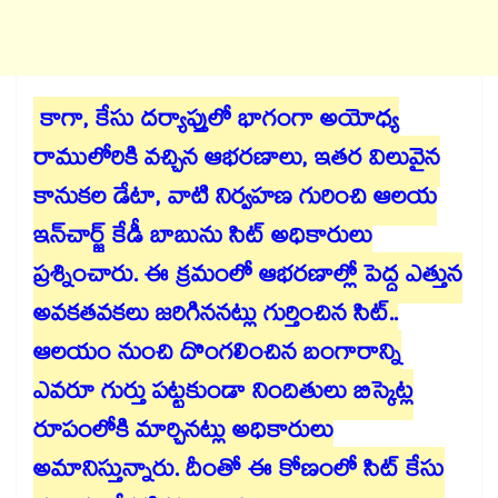
కాగా, కేసు దర్యాప్తులో భాగంగా అయోధ్య
రాములోరికి వచ్చిన ఆభరణాలు, ఇతర విలువైన
కానుకల డేటా, వాటి నిర్వహణ గురించి ఆలయ
ఇన్‌చార్జ్ కేడీ బాబును సిట్ అధికారులు
ప్రశ్నించారు. ఈ క్రమంలో ఆభరణాల్లో పెద్ద ఎత్తున
అవకతవకలు జరిగిననట్లు గుర్తించిన సిట్..
ఆలయం నుంచి దొంగలించిన బంగారాన్ని
ఎవరూ గుర్తు పట్టకుండా నిందితులు బిస్కెట్ల
రూపంలోకి మార్చినట్లు అధికారులు
అమానిస్తున్నారు. దీంతో ఈ కోణంలో సిట్ కేసు