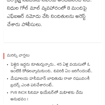
దర్యాప్తు నివేదికను సీఎంకు అందజేసింది సిట్.
నిధుల గోల్ మాల్ వ్యవహారంలో 8 మందిపై
ఎఫ్ఐఆర్ నమోదు చేసి నిందితులను అరెస్ట్
చేశారు పోలీసులు.
మరిన్ని వార్తలు
పెళ్లైన ఇద్దరు కూతుర్లున్నారు.. 45 ఏళ్ల వయసులో ఓ
ఇంటికి కోడలవ్వానుకుంది.. చివరికి ఏం జరిగిందంటే..
మేఘాలయ హనీమూన్ బాధితుడు రాజా రఘువంశీ
బ్రదర్స్ ఎంత పనిచేశారంటే..
PVR INOX సినిమా థియేటర్‌లో మహిళకు చేదు
అనుభవం !