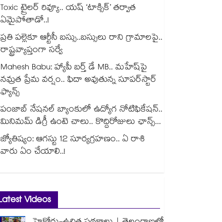
Toxic ట్రైలర్ రివ్యూ.. యష్ ‘టాక్సిక్’ తర్వాత
ఏమైపోతాడో..!
ప్రతి పల్లెకూ ఆర్టీసీ బస్సు..బస్సులు రాని గ్రామాలపై..
రాష్ట్రవ్యాప్తంగా సర్వే
Mahesh Babu: హ్యాపీ బర్త్ డే MB.. మహేష్‌పై
నమ్రత ప్రేమ వర్షం.. ఫిదా అవుతున్న సూపర్‌స్టార్
ఫ్యాన్స్
పంజాబ్ నేషనల్ బ్యాంకులో ఉద్యోగ నోటిఫికేషన్..
మినిమమ్ డిగ్రీ ఉంటె చాలు.. కొద్దిరోజులు ఛాన్స్...
జ్యోతిష్యం: ఆగస్టు 12 సూర్యగ్రహణం.. ఏ రాశి
వారు ఏం చేయాలి..!
Latest Videos