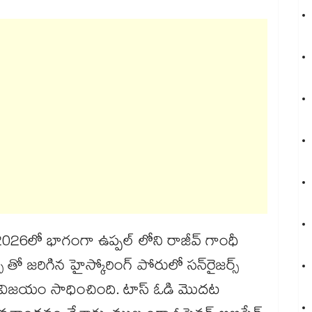
2026లో భాగంగా ఉప్పల్ లోని రాజీవ్ గాంధీ
స్ తో జరిగిన హైస్కోరింగ్ పోరులో సన్‌రైజర్స్
విజయం సాధించింది. టాస్ ఓడి మొదట