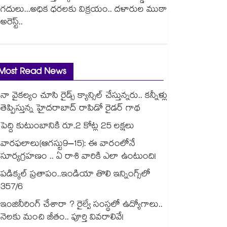
గదులు...అధిక ధరలకు విక్రయం.. దళారుల ముఠా
అరెస్ట్..
Most Read News
నా వైకల్యం చూసి రైడ్స్ క్యాన్సిల్ చేస్తున్నరు.. కన్నీళ్లు
తెప్పిస్తున్న హైదరాబాద్ రాపిడో రైడర్ గాథ
పెద్ది కుటుంబానికి రూ.2 కోట్ల 25 లక్షలు
వారఫలాలు(ఆగస్టు9–15): ఈ వారంలోనే
సూర్యగ్రహణం .. ఏ రాశి వారికి ఎలా ఉంటుంది!
పడిక్కల్‌‌ ప్రతాపం..ఇండియా తొలి ఇన్నింగ్స్‌‌లో
357/6
ఇంజినీరింగ్ చేశారా ? రైల్వే సంస్థలో ఉద్యోగాలు..
నెలకు మంచి జీతం.. పూర్తి వివరాలివే!