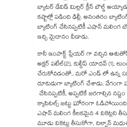
బ్యాటర్ డేవిడ్ మిల్లర్ క్లీన్ బౌల్డ్ అయ్
కష్టాల్లో పడింది ఢిల్లీ. అనంతరం బ్యాటింగ్ 
బ్యాటింగ్ చేసినప్పటికీ ఎషాన్ మలింగ బౌలి
ఇచ్చి మైదానం వీడాడు.
కానీ ఇంపాక్ట్ ప్లేయర్ గా వచ్చిన ఆశుత
అక్షర్ పటేల్(2), కుల్దీప్ యాదవ్ (1), లు
చేరుకోవడంతో.. మరో ఎండ్ లో ఉన్న సమీర్
దూకుడుగా బ్యాటింగ్ చేశాడు. వేగంగా పరు
చేసినప్పటికీ, అప్పటికే జరగాల్సిన నష్ట
క్యాపిటల్స్ జట్టు ఘోరంగా ఓడిపోయింది.
ఎషాన్ మలింగ కీలకమైన 4 వికెట్లని తీసుక
మూడు వికెట్లు తీసుకోగా, దిల్షాన్ మధుశ