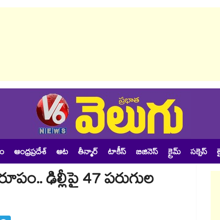
శం
ఆంధ్రప్రదేశ్
ఆట
తీన్మార్
టాకీస్
బిజినెస్
క్రైమ్
సక్సెస్
ల
్వరూపం.. ఢిల్లీపై 47 పరుగుల