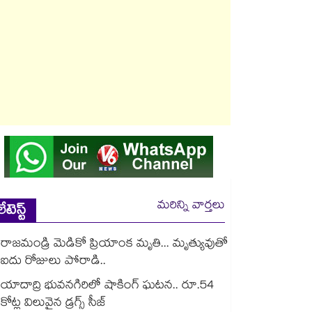
మరిన్ని వార్తలు
లేటెస్ట్
రాజమండ్రి మెడికో ప్రియాంక మృతి... మృత్యువుతో
ఐదు రోజులు పోరాడి..
యాదాద్రి భువనగిరిలో షాకింగ్ ఘటన.. రూ.54
కోట్ల విలువైన డ్రగ్స్ సీజ్