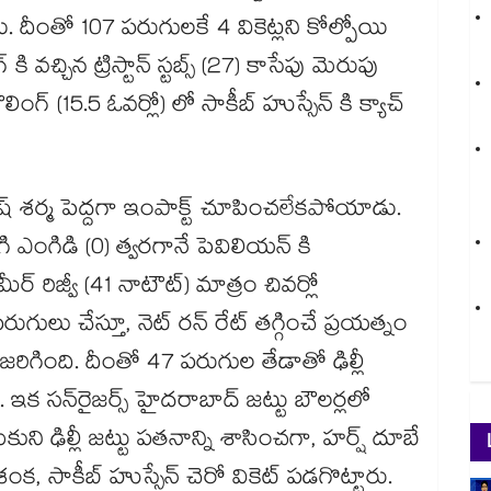
యాడు. దీంతో 107 పరుగులకే 4 వికెట్లని కోల్పోయి
కి వచ్చిన ట్రిస్టాన్ స్టబ్స్ (27) కాసేపు మెరుపు
ంగ్ (15.5 ఓవర్లో) లో సాకీబ్ హుస్సేన్ కి క్యాచ్
ోష్ శర్మ పెద్దగా ఇంపాక్ట్ చూపించలేకపోయాడు.
ంగి ఎంగిడి (0) త్వరగానే పెవిలియన్ కి
 రిజ్వీ (41 నాటౌట్) మాత్రం చివర్లో
గులు చేస్తూ, నెట్ రన్ రేట్ తగ్గించే ప్రయత్నం
ం జరిగింది. దీంతో 47 పరుగుల తేడాతో ఢిల్లీ
 ఇక సన్‌రైజర్స్ హైదరాబాద్ జట్టు బౌలర్లలో
ుని ఢిల్లీ జట్టు పతనాన్ని శాసించగా, హర్ష్ దూబే
ంక, సాకీబ్ హుస్సేన్ చెరో వికెట్ పడగొట్టారు.