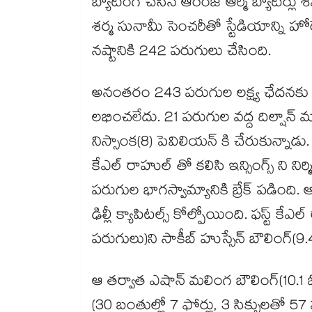
బ్యాటింగ్ చేసిన ఆరెంజ్ ఆర్మీ బ్యాటర్
శర్మ సునామీ సెంచరీతో స్టేడియాన్ని హోర
నష్టానికి 242 పరుగులు చేసింది.
అనంతరం 243 పరుగుల లక్ష్య ఛేదనకు దిగ
లభించలేదు. 21 పరుగుల వద్ద దిల్షాన్ 
నిస్సాంక(8) పెవిలియన్ కి చేరుకున్నాడు
కేఎల్ రాహుల్ తో కలిసి ఇన్సింగ్స్ ని ని
పరుగుల భాగస్వామ్యానికి బ్రేక్ పడింది.
ఢిల్లీ క్యాపిటల్స్ కోల్పోయింది. ఫస్ట్ క
పరుగులు)ని సాకీబ్ హుస్సేన్ బౌలింగ్(9.
ఆ తర్వాత ఎషాన్ మలింగ బౌలింగ్(10.1 ఓ
(30 బంతుల్లో 7 ఫోర్లు, 3 సిక్సులతో 