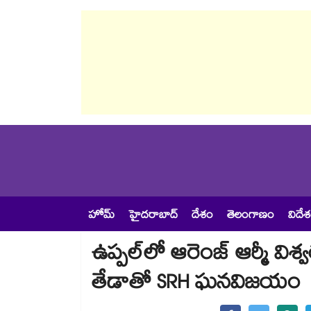
హోమ్
హైదరాబాద్
దేశం
తెలంగాణం
విదే
ఉప్పల్‌లో ఆరెంజ్ ఆర్మీ విశ
తేడాతో SRH ఘనవిజయం