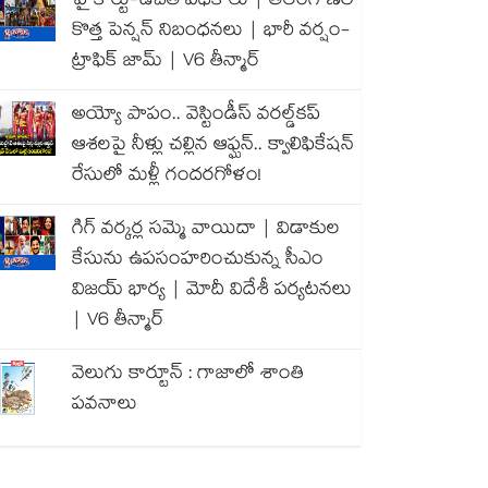
హైకోర్టు-ఉచిత పథకాలు | తెలంగాణలో
కొత్త పెన్షన్ నిబంధనలు | భారీ వర్షం-
ట్రాఫిక్ జామ్ | V6 తీన్మార్
అయ్యో పాపం.. వెస్టిండీస్ వరల్డ్‌కప్
ఆశలపై నీళ్లు చల్లిన ఆఫ్ఘన్.. క్వాలిఫికేషన్
రేసులో మళ్లీ గందరగోళం!
గిగ్ వర్కర్ల సమ్మె వాయిదా | విడాకుల
కేసును ఉపసంహరించుకున్న సీఎం
విజయ్ భార్య | మోదీ విదేశీ పర్యటనలు
| V6 తీన్మార్
వెలుగు కార్టూన్ : గాజాలో శాంతి
పవనాలు