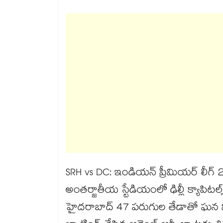
SRH vs DC: ఇండియన్ ప్రీమియర్ లీగ్ 
అంతర్జాతీయ స్టేడియంలో ఢిల్లీ క్యాపిటల్
హైదరాబాద్ 47 పరుగుల తేడాతో ఘన 