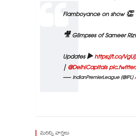
Flamboyance on show 👏
🎥 Glimpses of Sameer Rizvi
Updates ▶️
https://t.co/VgU
|
@DelhiCapitals
pic.twitt
— IndianPremierLeague (@IPL)
మరిన్ని వార్తలు