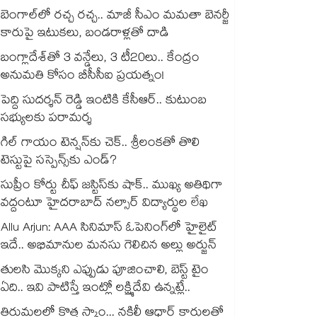
బెంగాల్⁭లో రచ్చ రచ్చ.. మాజీ సీఎం మమతా బెనర్జీ
కారుపై ఇటుకలు, బండరాళ్లతో దాడి
బంగ్లాదేశ్⁬తో 3 వన్డేలు, 3 టీ20లు.. కేంద్రం
అనుమతి కోసం బీసీసీఐ ప్రయత్నం!
పెద్ది సుదర్శన్ రెడ్డి ఇంటికి కేసీఆర్.. కుటుంబ
సభ్యులకు పరామర్శ
గిల్ గాయం టెన్షన్‌కు చెక్.. శ్రీలంకతో తొలి
టెస్టుపై సస్పెన్స్‌కు ఎండ్?
సుప్రీం కోర్టు చీఫ్ జస్టిస్⁭కు షాక్.. ముఖ్య అతిథిగా
వద్దంటూ హైదరాబాద్ నల్సార్ విద్యార్థుల లేఖ
Allu Arjun: AAA సినిమాస్ ఓపెనింగ్‌లో హైలైట్
ఇదే.. అభిమానుల మనసు గెలిచిన అల్లు అర్జున్
తులసి మొక్కని ఎప్పుడు పూజించాలి, బెస్ట్ టైం
ఏది.. ఇవి పాటిస్తే ఇంట్లో లక్ష్మిదేవి ఉన్నట్లే..
తిరుమలలో కొత్త స్కాం... నకిలీ ఆధార్ కార్డులతో