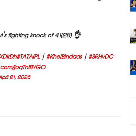
's fighting knock of 41(28) 👌
jXDlrDh
#TATAIPL
|
#KhelBindaas
|
#SRHvDC
er.com/joqTnIBYGO
April 21, 2026