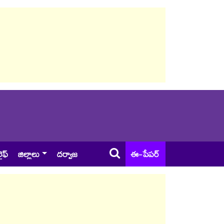
ైఫ్
జిల్లాలు
దర్వాజ
ఈ-పేపర్