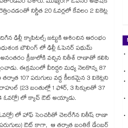
లు శివతాండవం చేశారు. ముఖ్యంగా ఓపెనర్ అభిషేక్
ెత్తించడంతో నిర్ణీత 20 ఓవర్లలో కేవలం 2 వికెట్ల
ిన ఢిల్లీ క్యాపిటల్స్ జట్టుకి ఆశించిన ఆరంభం
మధుశంక బౌలింగ్ లో ఢిల్లీ ఓపెనర్ పథుమ్
. అనంతరం క్రీజులోకి వచ్చిన నితీశ్ రాణాతో కలిసి
ర్మించాడు. ఈక్రమంలో వీరిద్దరి మధ్య నెలకొన్న 87
 ఆ తర్వాత 107 పరుగులు వద్ద కీలకమైన 3 వికెట్లని
ేఎల్ రాహుల్ (23 బంతుల్లో 1 ఫోర్, 3 సిక్సులతో 37
4 ఓవర్లో) లో క్యాచ్ ఔట్ అయ్యాడు.
వర్లో) లో హాఫ్ సెంచరీతో చెలరేగిన నితీష్ రాణా
57 పరుగులు) ఔట్ కాగా, ఆ తర్వాత బంతికే డేంబర్