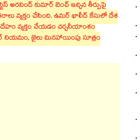
స్‌ అరవింద్ కుమార్ బెంచ్ ఇచ్చిన తీర్పుపై
రాలు వ్యక్తం చేసింది. ఉమర్ ఖాలీద్ కేసులో దేశ
 సందేహం వ్యక్తం చేయడం చర్చనీయాంశం
ల్ నియమం, జైలు మినహాయింపు సూత్రం