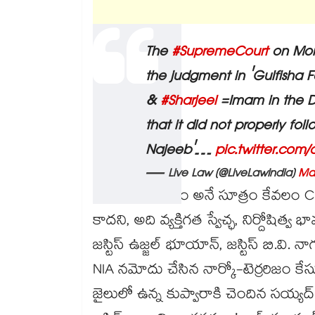
The
#SupremeCourt
on Mond
the judgment in 'Gulfisha 
&
#Sharjeel
=Imam in the De
that it did not properly f
Najeeb'…
pic.twitter.com
— Live Law (@LiveLawIndia)
Ma
బెయిలే నియమం అనే సూత్రం కేవలం C
కాదని, అది వ్యక్తిగత స్వేచ్ఛ, నిర్దోష
జస్టిస్ ఉజ్జల్ భూయాన్, జస్టిస్ బి.వి.
NIA నమోదు చేసిన నార్కో-టెర్రరిజం క
జైలులో ఉన్న కుప్వారాకి చెందిన సయ్యద్ 