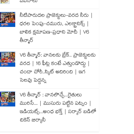
పవనాలు
నీటిపారుదల ప్రాజెక్టులు-వరద నీరు |
ధరల పెంపు-చమురు, ఎలక్ట్రానిక్స్ |
బాలిక క్షమాపణ-ప్రధాని మోదీ | V6
తీన్మార్
V6 తీన్మార్: వానలకు బ్రేక్.. ప్రాజెక్టులకు
వరద | 16 ఫీట్ల కంటే ఎత్తుండొద్దు |
చందా చోరీ..స్కిట్ అదిరింది | ఇగ
సెలవు పెద్దన్న
V6 తీన్మార్ : వానలొచ్చే...రైతులు
మురిసే... | ముసురు పట్టిన పట్నం |
ఇడియట్స్...అంధ భక్త్ | సర్కార్ బడిలో
చికెన్ బిర్యానీ