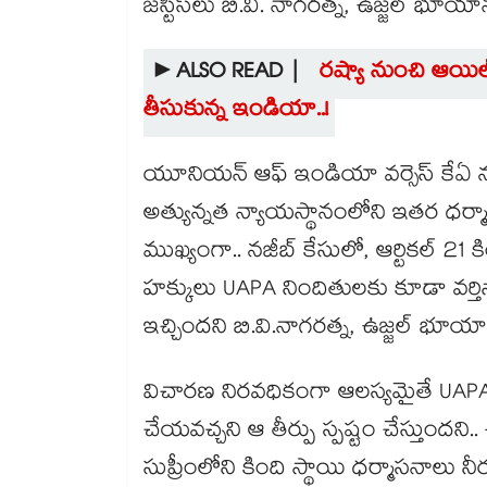
జస్టిస్‌లు బి.వి. నాగరత్న, ఉజ్జల్ భూయ
►ALSO READ |
రష్యా నుంచి ఆయిల్
తీసుకున్న ఇండియా..!
యూనియన్ ఆఫ్ ఇండియా వర్సెస్ కేఏ నజీబ్
అత్యున్నత న్యాయస్థానంలోని ఇతర ధర్మాస
ముఖ్యంగా.. నజీబ్ కేసులో, ఆర్టికల్ 
హక్కులు UAPA నిందితులకు కూడా వర్తిస్తా
ఇచ్చిందని బి.వి.నాగరత్న, ఉజ్జల్ భూయాన
విచారణ నిరవధికంగా ఆలస్యమైతే UAPA
చేయవచ్చని ఆ తీర్పు స్పష్టం చేస్తుందని.. 
సుప్రీంలోని కింది స్థాయి ధర్మాసనాలు న