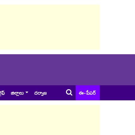
ైఫ్
జిల్లాలు
దర్వాజ
ఈ-పేపర్