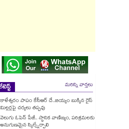
మరిన్ని వార్తలు
లేటెస్ట్
కాళేశ్వరం పాపం కేసీఆర్ దే..బియ్యం బుక్కిన రైస్
మిల్లర్లపై చర్యలు తప్పవు
వెలుగు ఓపెన్ పేజీ.. స్థానిక వాణిజ్యం, పరిశ్రమలకు
అనుగుణమైన స్కిల్స్నేర్పాలి