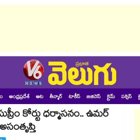
శం
ఆంధ్రప్రదేశ్
ఆట
తీన్మార్
టాకీస్
బిజినెస్
క్రైమ్
సక్సెస్
ల
సుప్రీం కోర్టు ధర్మాసనం.. ఉమర్
అసంతృప్తి