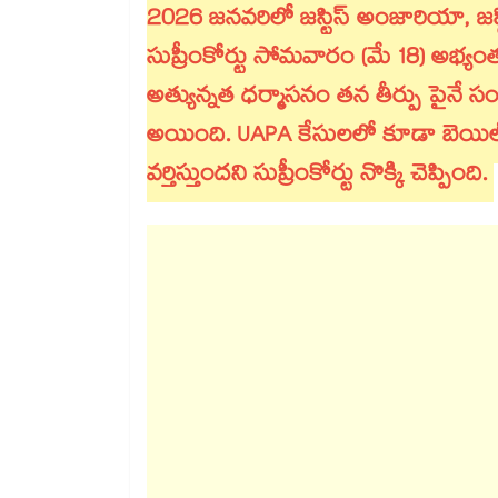
2026 జనవరిలో జస్టిస్‌ అంజారియా, జస్టి
సుప్రీంకోర్టు సోమవారం (మే 18) అభ్యంత
అత్యున్నత ధర్మాసనం తన తీర్పు పైనే
అయింది. UAPA కేసులలో కూడా బెయి
వర్తిస్తుందని సుప్రీంకోర్టు నొక్కి చెప్పింది.