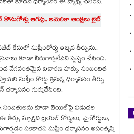
ాన్‌లతో కూడిన ధర్మాసనం ఈ వ్యాఖ్య చేసింది.
 కొనుగోళ్లు ఆగవు.. అమెరికా ఆంక్షలు లైట్
 కేసులో సుప్రీంకోర్టు ఇచ్చిన తీర్పును..
నాలు కూడా నీరుగార్చలేవని స్పష్టం చేసింది.
21 కింద వేగవంతమైన విచారణ హక్కు, సంబంధిత
యని సుప్రీం కోర్టు త్రిసభ్య ధర్మాసనం తీర్పు
్ ధర్మాసనం గుర్తుచేసింది.
 నిందితులను కూడా బెయిల్‌పై విడుదల
ఈ తీర్పు స్పూర్తిని ట్రయల్ కోర్టులు, హైకోర్టులు,
ీరుగార్చడం సరికాదని సుప్రీం ధర్మాసనం అసంతృప్తి