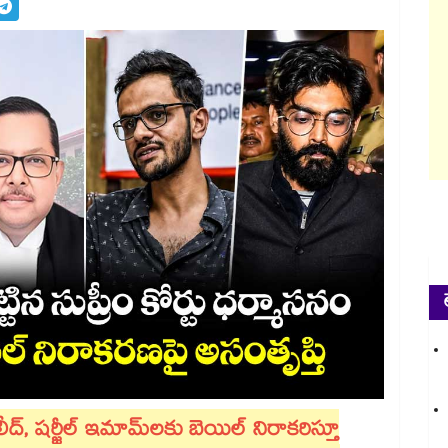
ాలీద్, షర్జీల్ ఇమామ్‌లకు బెయిల్ నిరాకరిస్తూ