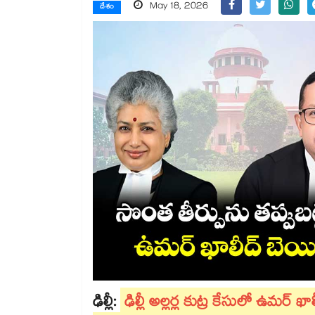
May 18, 2026
దేశం
ఢిల్లీ:
ఢిల్లీ అల్లర్ల కుట్ర కేసులో ఉమర్ ఖ