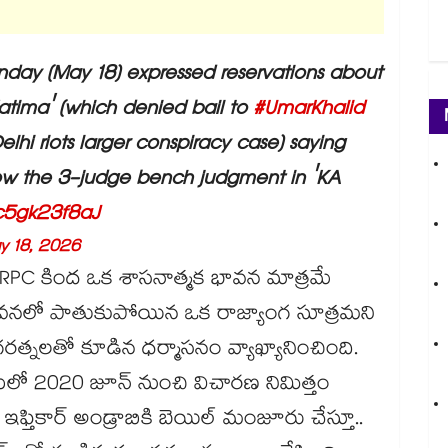
ay (May 18) expressed reservations about
Fatima' (which denied bail to
#UmarKhalid
lhi riots larger conspiracy case) saying
ollow the 3-judge bench judgment in 'KA
/c5gk23f8aJ
y 18, 2026
RPC కింద ఒక శాసనాత్మక భావన మాత్రమే
ిత్వ భావనలో పాతుకుపోయిన ఒక రాజ్యాంగ సూత్రమని
 నాగరత్నలతో కూడిన ధర్మాసనం వ్యాఖ్యానించింది.
ేసులో 2020 జూన్ నుంచి విచారణ నిమిత్తం
ఇఫ్తికార్ అండ్రాబికి బెయిల్ మంజూరు చేస్తూ..