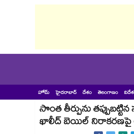
హోమ్
హైదరాబాద్
దేశం
తెలంగాణం
విదే
సొంత తీర్పును తప్పుబట్టిన 
ఖాలీద్ బెయిల్ నిరాకరణపై 