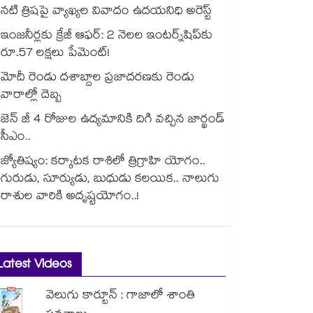
నటి త్రిషపై వ్యాఖ్యల వివాదం ఉదయనిధి అరెస్ట్
ఇంజనీర్లకు క్రేజీ ఆఫర్: 2 నెలల ఇంటర్న్‌షిప్‌కు
రూ.57 లక్షలు పేమెంట్!
మోదీ రెండు దశాబ్దాల ప్రజాదరణకు రెండు
వారాల్లో దెబ్బ
జెన్ జీ 4 రోజుల ఉద్యమానికి దిగి వచ్చిన జార్ఖండ్
సీఎం..
జ్యోతిష్యం: కర్కాటక రాశిలో త్రిగ్రాహి యోగం..
గురుడు, సూర్యుడు, బుధుడు కలయిక.. నాలుగు
రాశుల వారికి అదృష్టయోగం..!
Latest Videos
వెలుగు కార్టూన్ : గాజాలో శాంతి