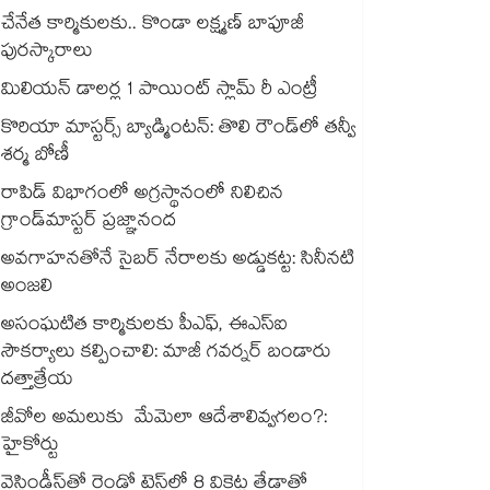
చేనేత కార్మికులకు.. కొండా లక్ష్మణ్ బాపూజీ
పురస్కారాలు
మిలియన్‌‌‌‌‌‌‌‌‌‌‌‌‌‌‌‌ డాలర్ల 1 పాయింట్‌‌‌‌‌‌‌‌‌‌‌‌‌‌‌‌ స్లామ్‌‌‌‌‌‌‌‌‌‌‌‌‌‌‌‌ రీ ఎంట్రీ
కొరియా మాస్టర్స్ బ్యాడ్మింటన్: తొలి రౌండ్‌లో తన్వీ
శర్మ బోణీ
రాపిడ్ విభాగంలో అగ్రస్థానంలో నిలిచిన
గ్రాండ్‌మాస్టర్ ప్రజ్ఞానంద
అవగాహనతోనే సైబర్ నేరాలకు అడ్డుకట్ట: సినీనటి
అంజలి
అసంఘటిత కార్మికులకు పీఎఫ్, ఈఎస్ఐ
సౌకర్యాలు కల్పించాలి: మాజీ గవర్నర్ బండారు
దత్తాత్రేయ
జీవోల అమలుకు మేమెలా ఆదేశాలివ్వగలం?:
హైకోర్టు
వెస్టిండీస్‌తో రెండో టెస్ట్‌లో 8 వికెట్ల తేడాతో