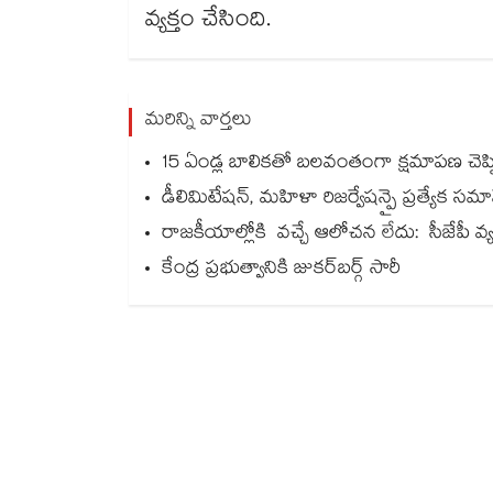
వ్యక్తం చేసింది.
మరిన్ని వార్తలు
15 ఏండ్ల బాలికతో బలవంతంగా క్షమాపణ చెప్
డీలిమిటేషన్, మహిళా రిజర్వేషన్పై ప్రత్యేక సమ
రాజకీయాల్లోకి వచ్చే ఆలోచన లేదు: సీజేపీ వ్య
కేంద్ర ప్రభుత్వానికి జుకర్‌‌‌‌‌‌‌‌‌‌‌‌‌‌‌‌‌‌‌‌‌‌‌‌‌‌‌‌‌‌‌‌బర్గ్ సారీ