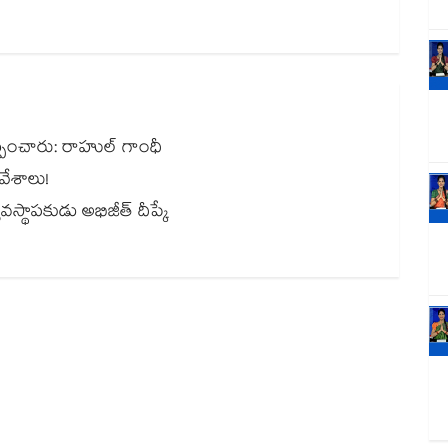
పించారు: రాహుల్ గాంధీ
ావేశాలు!
వస్థాపకుడు అభిజీత్ దీప్కే