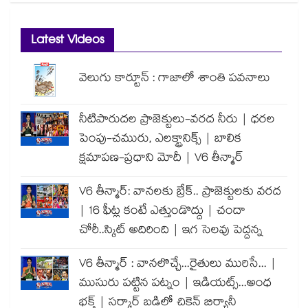
Latest Videos
వెలుగు కార్టూన్ : గాజాలో శాంతి పవనాలు
నీటిపారుదల ప్రాజెక్టులు-వరద నీరు | ధరల
పెంపు-చమురు, ఎలక్ట్రానిక్స్ | బాలిక
క్షమాపణ-ప్రధాని మోదీ | V6 తీన్మార్
V6 తీన్మార్: వానలకు బ్రేక్.. ప్రాజెక్టులకు వరద
| 16 ఫీట్ల కంటే ఎత్తుండొద్దు | చందా
చోరీ..స్కిట్ అదిరింది | ఇగ సెలవు పెద్దన్న
V6 తీన్మార్ : వానలొచ్చే...రైతులు మురిసే... |
ముసురు పట్టిన పట్నం | ఇడియట్స్...అంధ
భక్త్ | సర్కార్ బడిలో చికెన్ బిర్యానీ