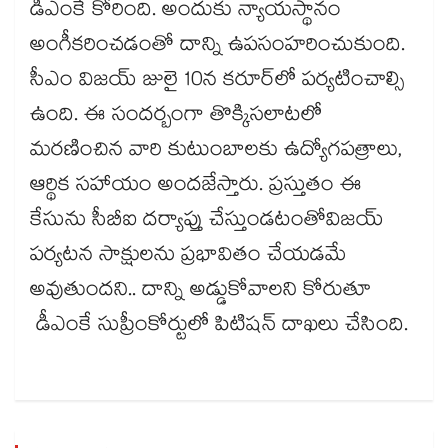
డీఎంకే కోరింది. అందుకు న్యాయస్థానం
అంగీకరించడంతో దాన్ని ఉపసంహరించుకుంది.
సీఎం విజయ్ జులై 10న కరూర్‌‌‌‌లో పర్యటించాల్సి
ఉంది. ఈ సందర్బంగా తొక్కిసలాటలో
మరణించిన వారి కుటుంబాలకు ఉద్యోగపత్రాలు,
ఆర్థిక సహాయం అందజేస్తారు. ప్రస్తుతం ఈ
కేసును సీబీఐ దర్యాప్తు చేస్తుండటంతోవిజయ్​
పర్యటన సాక్షులను ప్రభావితం చేయడమే
అవుతుందని.. దాన్ని అడ్డుకోవాలని కోరుతూ
డీఎంకే సుప్రీంకోర్టులో పిటిషన్ దాఖలు చేసింది.