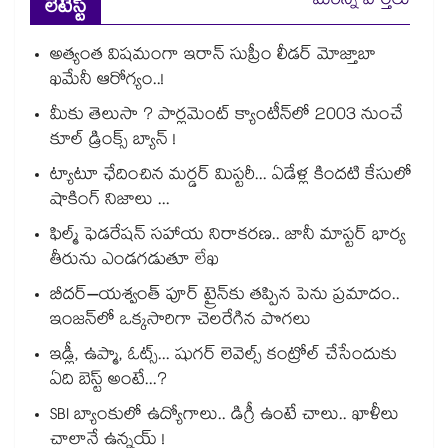
మరిన్ని వార్తలు
లేటెస్ట్
అత్యంత విషమంగా ఇరాన్ సుప్రీం లీడర్ మోజ్తాబా
ఖమేనీ ఆరోగ్యం..!
మీకు తెలుసా ? పార్లమెంట్ క్యాంటీన్⁪లో 2003 నుంచే
కూల్ డ్రింక్స్ బ్యాన్ !
ట్యాటూ ఛేదించిన మర్డర్ మిస్టరీ... ఏడేళ్ల కిందటి కేసులో
షాకింగ్ నిజాలు ...
ఫిల్మ్ ఫెడరేషన్ సహాయ నిరాకరణ.. జానీ మాస్టర్ భార్య
తీరును ఎండగడుతూ లేఖ
బీదర్–యశ్వంత్ పూర్ ట్రైన్‎కు తప్పిన పెను ప్రమాదం..
ఇంజన్‎లో ఒక్కసారిగా చెలరేగిన పొగలు
ఇడ్లీ, ఉప్మా, ఓట్స్... షుగర్ లెవెల్స్ కంట్రోల్ చేసేందుకు
ఏది బెస్ట్ అంటే...?
SBI బ్యాంకులో ఉద్యోగాలు.. డిగ్రీ ఉంటే చాలు.. ఖాళీలు
చాలానే ఉన్నయ్ !