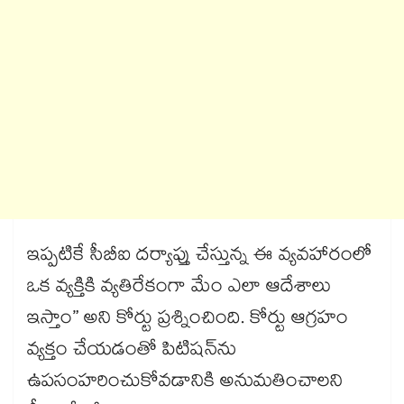
ఇప్పటికే సీబీఐ దర్యాప్తు చేస్తున్న ఈ వ్యవహారంలో
ఒక వ్యక్తికి వ్యతిరేకంగా మేం ఎలా ఆదేశాలు
ఇస్తాం” అని కోర్టు ప్రశ్నించింది. కోర్టు ఆగ్రహం
వ్యక్తం చేయడంతో పిటిషన్‌‌ను
ఉపసంహరించుకోవడానికి అనుమతించాలని