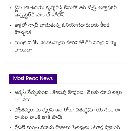
ట్రైనీ IPS ఉదయ్ కృష్ణారెడ్డి కేసులో బిగ్ ట్విస్ట్: అత్తాపూర్
ఇన్స్పెక్టర్‎కి షోకాజ్ నోటీస్
ఇళ్లలో గ్యాస్ వాడుతున్న వినియోగదారులకు కీలక
హెచ్చరిక
మంత్రి వివేక్ వెంకటస్వామి చొరవతో గిగ్ వర్కర్ల సమ్మె
వాయిదా
Most Read News
జర్మనీ నేర్చుకుంది.. కొలువు కొట్టింది.. నెలకు రూ.3 లక్షల
50 వేలు
జ్యోతిష్యం: సూర్యగ్రహణం రోజు చతుర్గ్రహ యోగం.. ఈ
రాశుల వారికి జాక్ పాట్!
రేపటి నుంచి మూడు రోజులు సెలవులు : టూర్ల ప్లానింగ్