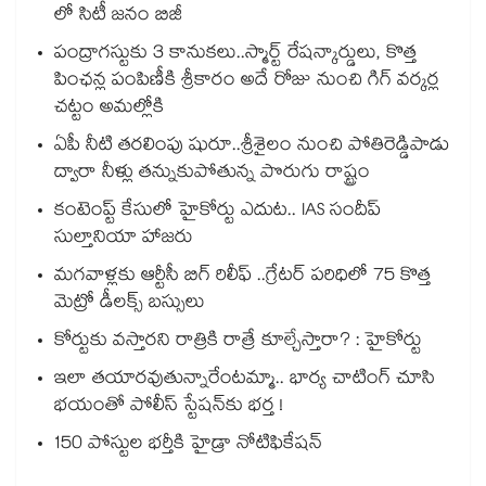
లో సిటీ జనం బిజీ
పంద్రాగస్టుకు 3 కానుకలు..స్మార్ట్ రేషన్కార్డులు, కొత్త
పింఛన్ల పంపిణీకి శ్రీకారం అదే రోజు నుంచి గిగ్ వర్కర్ల
చట్టం అమల్లోకి
ఏపీ నీటి తరలింపు షురూ..శ్రీశైలం నుంచి పోతిరెడ్డిపాడు
ద్వారా నీళ్లు తన్నుకుపోతున్న పొరుగు రాష్ట్రం
కంటెంప్ట్ కేసులో హైకోర్టు ఎదుట.. IAS సందీప్
సుల్తానియా హాజరు
మగవాళ్లకు ఆర్టీసీ బిగ్ రిలీఫ్ ..గ్రేటర్ పరిధిలో 75 కొత్త
మెట్రో డీలక్స్ బస్సులు
కోర్టుకు వస్తారని రాత్రికి రాత్రే కూల్చేస్తారా? : హైకోర్టు
ఇలా తయారవుతున్నారేంటమ్మా.. భార్య చాటింగ్ చూసి
భయంతో పోలీస్ స్టేషన్⁫కు భర్త !
150 పోస్టుల భర్తీకి హైడ్రా నోటిఫికేషన్