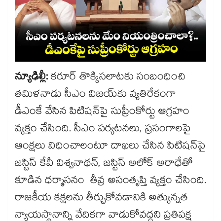
న్యూఢిల్లీ:
కరూర్ తొక్కిసలాటకు సంబంధించి
తమిళనాడు సీఎం విజయ్‌‌కు వ్యతిరేకంగా
డీఎంకే వేసిన పిటిషన్‌‌పై సుప్రీంకోర్టు ఆగ్రహం
వ్యక్తం చేసింది. సీఎం పర్యటనలు, ప్రసంగాలపై
ఆంక్షలు విధించాలంటూ దాఖలు చేసిన పిటిషన్‌‌పై
జస్టిస్ కేవీ విశ్వనాథన్, జస్టిస్ అలోక్ అరాధేతో
కూడిన ధర్మాసనం తీవ్ర అసంతృప్తి వ్యక్తం చేసింది.
రాజకీయ కక్షలను తీర్చుకోవడానికి అత్యున్నత
న్యాయస్థానాన్ని వేదికగా వాడుకోవద్దని ప్రతిపక్ష