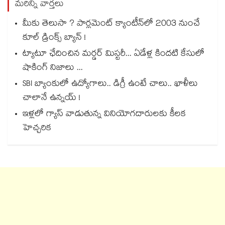
మరిన్ని వార్తలు
మీకు తెలుసా ? పార్లమెంట్ క్యాంటీన్⁪లో 2003 నుంచే
కూల్ డ్రింక్స్ బ్యాన్ !
ట్యాటూ ఛేదించిన మర్డర్ మిస్టరీ... ఏడేళ్ల కిందటి కేసులో
షాకింగ్ నిజాలు ...
SBI బ్యాంకులో ఉద్యోగాలు.. డిగ్రీ ఉంటే చాలు.. ఖాళీలు
చాలానే ఉన్నయ్ !
ఇళ్లలో గ్యాస్ వాడుతున్న వినియోగదారులకు కీలక
హెచ్చరిక