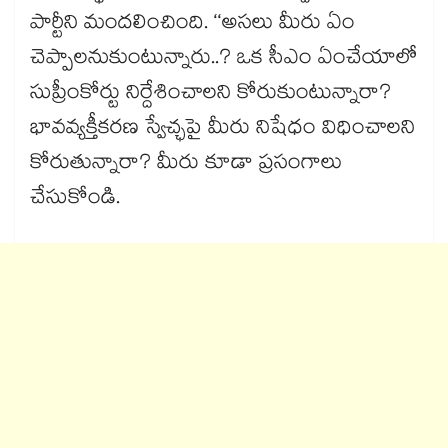
పార్టీని మందలించింది. ‘‘అసలు మీరు ఏం
చెప్పాలనుకుంటున్నారు..? ఒక సీఎం ఏంచేయాలో
సుప్రీంకోర్టు నిర్దేశించాలని కోరుకుంటున్నారా?
భావవ్యక్తీకరణ స్వేచ్ఛపై మీరు నిషేధం విధించాలని
కోరుతున్నారా? మీరు కూడా ప్రసంగాలు
చేసుకోండి.