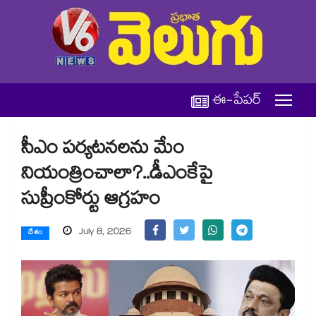
ఈ-పేపర్
సీఎం పర్యటనలను మేం
నియంత్రించాలా?..డీఎంకేపై
సుప్రీంకోర్టు ఆగ్రహం
July 8, 2026
దేశం