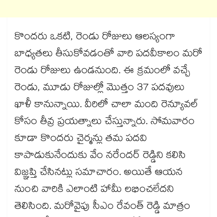
కొందరు ఒకటి, రెండు రోజులు ఆలస్యంగా
బాధ్యతలు తీసుకోవడంతో వారి పదవీకాలం మరో
రెండు రోజులు ఉండనుంది. ఈ క్రమంలో వచ్చే
రెండు, మూడు రోజుల్లో మొత్తం 37 పదవులు
ఖాళీ కానున్నాయి. వీరిలో చాలా మంది రెన్యూవల్
కోసం తీవ్ర ప్రయత్నాలు చేస్తున్నారు. సోమవారం
కూడా కొందరు చైర్మన్లు తమ పదవి
కాపాడుకునేందుకు వేం నరేందర్ రెడ్డిని కలిసి
విజ్ఞప్తి చేసినట్లు సమాచారం. అయితే ఆయన
నుంచి వారికి ఎలాంటి హామీ లభించలేదని
తెలిసింది. మరోవైపు సీఎం రేవంత్ రెడ్డి మాత్రం