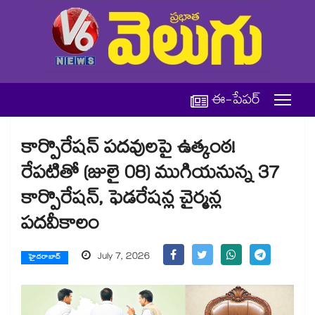
ఈ-పేపర్
కార్పొరేషన్ పదవులపై ఉత్కంఠ!
రేపటితో (జులై 08) ముగియనున్న 37
కార్పొరేషన్, ఫెడరేషన్ల చైర్మన్ల
పదవీకాలం
July 7, 2026
హైదరాబాద్