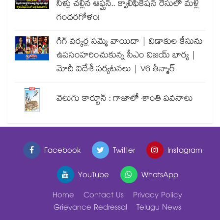
నీళ్లు చల్లిన ఆఫ్ఘన్.. క్వాలిఫికేషన్ రేసులో మళ్లీ
గందరగోళం!
గిగ్ వర్కర్ల సమ్మె వాయిదా | విడాకుల కేసును
ఉపసంహరించుకున్న సీఎం విజయ్ భార్య |
మోదీ విదేశీ పర్యటనలు | V6 తీన్మార్
వెలుగు కార్టూన్ : గాజాలో శాంతి పవనాలు
Facebook
Twitter
Instagram
YouTube
WhatsApp
Home
Contact Us
Privacy Policy
Grievance Redressal
Telugu News