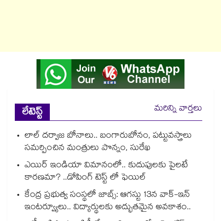
మరిన్ని వార్తలు
లేటెస్ట్
లాల్ దర్వాజ బోనాలు.. బంగారుబోనం, పట్టువస్త్రాలు
సమర్పించిన మంత్రులు పొన్నం, సురేఖ
ఎయిర్ ఇండియా విమానంలో.. కుదుపులకు పైలటే
కారణమా? ..డోపింగ్ టెస్ట్ లో ఫెయిల్
కేంద్ర ప్రభుత్వ సంస్థలో జాబ్స్: ఆగస్టు 13న వాక్-ఇన్
ఇంటర్వ్యూలు.. విద్యార్థులకు అద్భుతమైన అవకాశం..