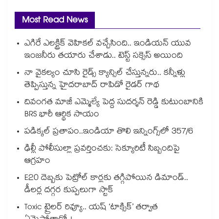
Most Read News
ఎగిరే ఎలక్ట్రిక్ వెహికల్ వచ్చేసింది.. ఇండియన్ యువ
ఇంజనీరు తయారు చేశాడు.. టెస్ట్ సక్సెస్ అయింది
నా వైకల్యం చూసి రైడ్స్ క్యాన్సిల్ చేస్తున్నరు.. కన్నీళ్లు
తెప్పిస్తున్న హైదరాబాద్ రాపిడో రైడర్ గాథ
దివంగత మాజీ ఎమ్మెల్యే పెద్ద సుదర్శన్ రెడ్డి కుటుంబానికి
BRS భారీ ఆర్థిక సాయం
పడిక్కల్‌‌ ప్రతాపం..ఇండియా తొలి ఇన్నింగ్స్‌‌లో 357/6
ఢిల్లీ పోలీసుల్లా ప్రవర్తించకు: సెక్యూరిటీ సిబ్బందిపై
ఆగ్రహం
E20 దెబ్బకు పెట్రోల్ కార్లకు తగ్గిపోయిన డిమాండ్..
డీలర్ల దగ్గర కుప్పలుగా స్టాక్
Toxic ట్రైలర్ రివ్యూ.. యష్ ‘టాక్సిక్’ తర్వాత