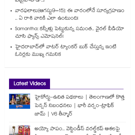
ఏమైపోతాడో..!
వారఫలాలు(ఆగస్టు9–15): ఈ వారంలోనే సూర్యగ్రహణం
.. ఏ రాశి వారికి ఎలా ఉంటుంది!
Samantha: కన్నీళ్లు పెట్టుకున్న సమంత.. వైరల్ వీడియో
చూసి ఫ్యాన్స్ ఎమోషనల్!
హైదరాబాద్⁪లో వాటర్ ట్యాంకర్ బుక్ చేస్తున్న ఇంటి
ఓనర్లకు ముఖ్య గమనిక
Latest Videos
హైకోర్టు-ఉచిత పథకాలు | తెలంగాణలో కొత్త
పెన్షన్ నిబంధనలు | భారీ వర్షం-ట్రాఫిక్
జామ్ | V6 తీన్మార్
అయ్యో పాపం.. వెస్టిండీస్ వరల్డ్‌కప్ ఆశలపై