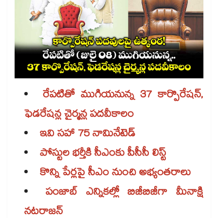
రేపటితో ముగియనున్న 37 కార్పొరేషన్,
ఫెడరేషన్ల చైర్మన్ల పదవీకాలం
ఇవి సహా 75 నామినేటెడ్
పోస్టుల భర్తీకి సీఎంకు పీసీసీ లిస్ట్
కొన్ని పేర్లపై సీఎం నుంచి అభ్యంతరాలు
పంజాబ్ ఎన్నికల్లో బిజీబిజీగా మీనాక్షి
నటరాజన్