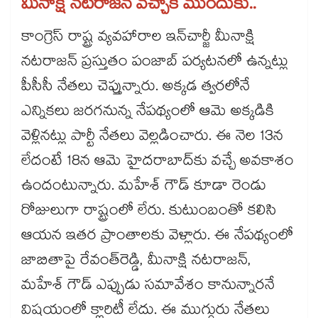
మీనాక్షి నటరాజన్​ వచ్చాకే ముందుకు..
కాంగ్రెస్ రాష్ట్ర వ్యవహారాల ఇన్‌‌‌‌చార్జీ మీనాక్షి
నటరాజన్ ప్రస్తుతం పంజాబ్ పర్యటనలో ఉన్నట్లు
పీసీసీ నేతలు చెప్తున్నారు. అక్కడ త్వరలోనే
ఎన్నికలు జరగనున్న నేపథ్యంలో ఆమె అక్కడికి
వెళ్లినట్లు పార్టీ నేతలు వెల్లడించారు. ఈ నెల 13న
లేదంటే 18న ఆమె హైదరాబాద్‌‌‌‌కు వచ్చే అవకాశం
ఉందంటున్నారు. మహేశ్ గౌడ్ కూడా రెండు
రోజులుగా రాష్ట్రంలో లేరు. కుటుంబంతో కలిసి
ఆయన ఇతర ప్రాంతాలకు వెళ్లారు. ఈ నేపథ్యంలో
జాబితాపై రేవంత్‌‌‌‌రెడ్డి, మీనాక్షి నటరాజన్,
మహేశ్ గౌడ్ ఎప్పుడు సమావేశం కానున్నారనే
విషయంలో క్లారిటీ లేదు. ఈ ముగ్గురు నేతలు