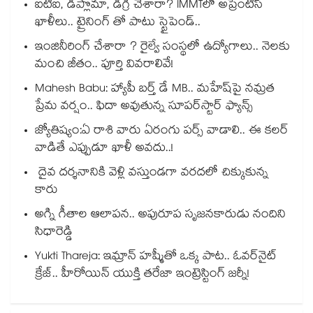
ఐటీఐ, డిప్లొమా, డిగ్రీ చేశారా? IMMTలో అప్రెంటిస్
ఖాళీలు.. ట్రైనింగ్ తో పాటు స్టైపెండ్..
ఇంజినీరింగ్ చేశారా ? రైల్వే సంస్థలో ఉద్యోగాలు.. నెలకు
మంచి జీతం.. పూర్తి వివరాలివే!
Mahesh Babu: హ్యాపీ బర్త్ డే MB.. మహేష్‌పై నమ్రత
ప్రేమ వర్షం.. ఫిదా అవుతున్న సూపర్‌స్టార్ ఫ్యాన్స్
జ్యోతిష్యం:ఏ రాశి వారు ఏరంగు పర్స్ వాడాలి.. ఈ కలర్
వాడితే ఎప్పుడూ ఖాళీ అవదు..!
దైవ దర్శనానికి వెళ్లి వస్తుండగా వరదలో చిక్కుకున్న
కారు
అగ్ని గీతాల ఆలాపన.. అపురూప సృజనకారుడు నందిని
సిధారెడ్డి
Yukti Thareja: ఇమ్రాన్ హష్మీతో ఒక్క పాట.. ఓవర్‌నైట్
క్రేజ్.. హీరోయిన్ యుక్తి తరేజా ఇంట్రెస్టింగ్ జర్నీ!