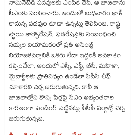
నామినేటెడ్ పదవులకు ఎంపిక చేసి, ఆ జాబితాను
సీఎంకు పంపించారు. ఇందులో బుధవారం ఖాళీ
కానున్న పదవుల కూడా ఉన్నట్లు తెలిసింది. రాష్ట్ర
స్థాయి కార్పొరేషన్, ఫెడరేషన్లకు సంబంధించి
సభ్యుల నియామకంలో ప్రతి అసెంబ్లీ
నియోజకవర్గానికి ఒకరు లేదా ఇద్దరికి అవకాశం
కల్పించేలా, అందులో ఎస్సీ, ఎస్టీ, బీసీ, మహిళా,
మైనార్టీలకు ప్రాతినిధ్యం ఉండేలా పీసీసీ చీఫ్
చూశారని చర్చ జరుగుతున్నది. కానీ ఆ
జాబితాల్లోని కొన్ని పేర్లపై సీఎం అభ్యంతరాల
కారణంగా పెండింగ్ పెట్టినట్లు పీసీసీ వర్గాల్లో చర్చ
జరుగుతున్నది.