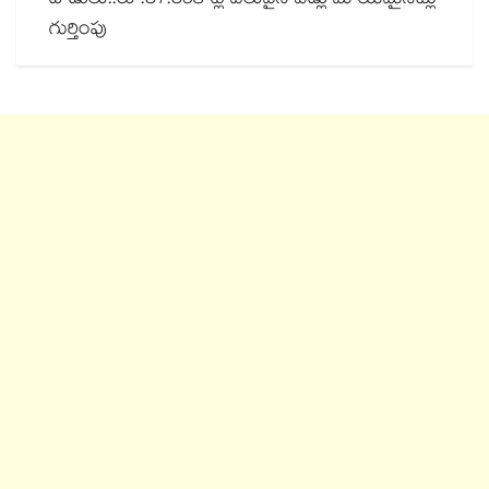
దాడులు..రూ.57.59కోట్ల విలువైన వడ్లు మాయమైనట్లు
గుర్తింపు