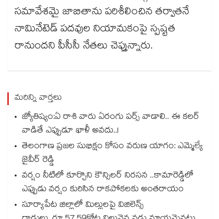
సమావేశమై జాబితాను పరిశీలించిన తర్వాతనే
నామినేటెడ్ పదవుల నియామకంపై స్పష్టత
రానుందని పీసీసీ నేతలు చెప్తున్నారు.
మరిన్ని వార్తలు
జ్యోతిష్యం:ఏ రాశి వారు ఏరంగు పర్స్ వాడాలి.. ఈ కలర్
వాడితే ఎప్పుడూ ఖాళీ అవదు..!
తెలంగాణ ప్రజల సుభిక్షం కోసం వరుణ యాగం: ఎమ్మెల్యే
జైవీర్ రెడ్డి
వర్షం నీటిలో కూర్చొని కౌన్సిలర్ నిరసన ..కామారెడ్డిలో
ఎప్పుడు వర్షం కురిసిన రాకపోకలకు అంతరాయం
సూర్యాపేట జిల్లాలో మిల్లులపై విజిలెన్స్