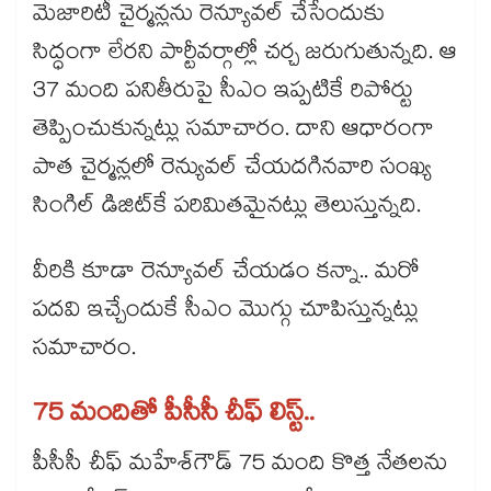
మెజారిటీ చైర్మన్లను రెన్యూవల్ చేసేందుకు
సిద్ధంగా లేరని పార్టీవర్గాల్లో చర్చ జరుగుతున్నది. ఆ
37 మంది పనితీరుపై సీఎం ఇప్పటికే రిపోర్టు
తెప్పించుకున్నట్లు సమాచారం. దాని ఆధారంగా
పాత చైర్మన్లలో రెన్యువల్ చేయదగినవారి సంఖ్య
సింగిల్ డిజిట్‌‌కే పరిమితమైనట్లు తెలుస్తున్నది.
వీరికి కూడా రెన్యూవల్ చేయడం కన్నా.. మరో
పదవి ఇచ్చేందుకే సీఎం మొగ్గు చూపిస్తున్నట్లు
సమాచారం.
75 మందితో పీసీసీ చీఫ్ లిస్ట్​..
పీసీసీ చీఫ్ మహేశ్‌‌‌‌గౌడ్ 75 మంది కొత్త నేతలను