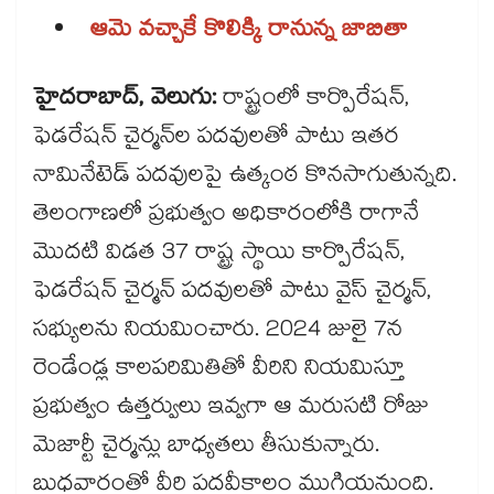
ఆమె వచ్చాకే కొలిక్కి రానున్న జాబితా
హైదరాబాద్, వెలుగు:
రాష్ట్రంలో కార్పొరేషన్,
ఫెడరేషన్ చైర్మన్‌‌ల పదవులతో పాటు ఇతర
నామినేటెడ్ పదవులపై ఉత్కంఠ కొనసాగుతున్నది.
తెలంగాణలో ప్రభుత్వం అధికారంలోకి రాగానే
మొదటి విడత 37 రాష్ట్ర స్థాయి కార్పొరేషన్,
ఫెడరేషన్ చైర్మన్ పదవులతో పాటు వైస్ చైర్మన్,
సభ్యులను నియమించారు. 2024 జులై 7న
రెండేండ్ల కాలపరిమితితో వీరిని నియమిస్తూ
ప్రభుత్వం ఉత్తర్వులు ఇవ్వగా ఆ మరుసటి రోజు
మెజార్టీ చైర్మన్లు బాధ్యతలు తీసుకున్నారు.
బుధవారంతో వీరి పదవీకాలం ముగియనుంది.