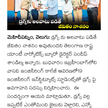
మెహిదీపట్నం, వెలుగు:
డ్రగ్స్ కు అలవాటు పడితే
జీవితం నాశనం అవుతుందని తెలంగాణ రాష్ట్ర
యాంటీ నార్కోటిక్స్ బ్యూరో డైరెక్టర్ సందీప్
శాండిల్య అన్నారు. బుధవారం ఇబ్రహీంబాగ్​లోని
వాసవి ఇంజినీరింగ్ కాలేజీ ఆవరణలో19
ఇంజినీరింగ్ ఇన్​స్టిట్యూట్స్ స్టూడెంట్స్​తో డ్రగ్స్ పై
అవగాహన సదస్సు నిర్వహించారు. ఈ
సందర్భంగా ఆయన మాట్లాడుతూ.. డ్రగ్స్ వల్ల
ఇప్పటికే ఎంతోమంది జైలుకు వెళ్లారని, ఎన్నో