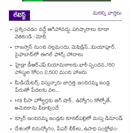
మరిన్ని వార్తలు
లేటెస్ట్
ప్రశ్నించడం వద్దే ఆగిపోవద్దు..పరిష్కారాలు కూడా
వెతకండి : మోదీ
రాజస్తాన్‌‌‌‌ నుంచి నల్లమందు, మెఫిడ్రిన్‌‌‌‌...మియాపూర్‌‌‌‌‌‌‌‌,
సైఫాబాద్‌‌‌‌లో ఈగల్‌‌‌‌ ఫోర్స్‌‌‌‌ సోదాలు
హైడ్రా డీఆర్‌‌‌‌ఎఫ్‌‌‌‌ నియామకాలకు భారీ స్పందన..150
పోస్టుల కోసం 2,500 మంది హాజరు
మీడియేటర్స్ వస్తున్నారు జాగ్రత్త..ఇందిరమ్మ ఇండ్ల
పేరుతో పేదలకు వల...
H1B వీసా హోల్డర్లకు బిగ్ షాక్.. ఉద్యోగం కోల్పోతే..
అమెరికాను వీడాల్సిందే
క్యూర్ ఇందిరమ్మ ఇండ్లకు కూకట్‌‌‌‌పల్లిలో మస్తు డిమాండ్
దేశంలో నిరుద్యోగం, పేపర్ లీక్‌‌‌‌‌‌‌‌లు..ఉపాధి సంక్షోభం: