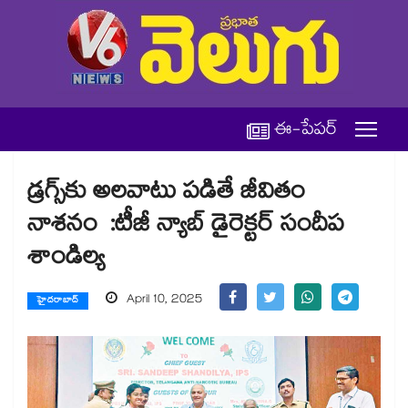
ఈ-పేపర్
డ్రగ్స్​కు అలవాటు పడితే జీవితం
నాశనం :టీజీ న్యాబ్​ డైరెక్టర్ సందీప
శాండిల్య
April 10, 2025
హైదరాబాద్