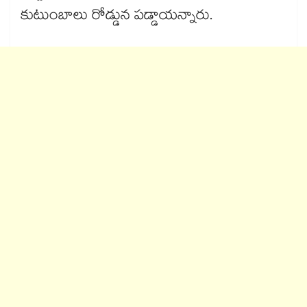
కుటుంబాలు రోడ్డున పడ్డాయన్నారు.