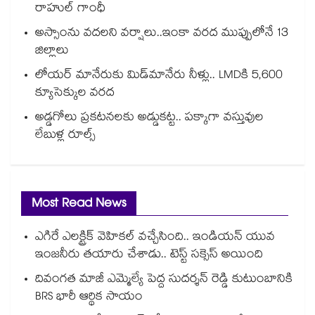
రాహుల్ గాంధీ
అస్సాంను వదలని వర్షాలు..ఇంకా వరద ముప్పులోనే 13
జిల్లాలు
లోయర్‌‌‌‌ మానేరుకు మిడ్‌‌మానేరు నీళ్లు.. LMDకి 5,600
క్యూసెక్కుల వరద
అడ్డగోలు ప్రకటనలకు అడ్డుకట్ట.. పక్కాగా వస్తువుల
లేబుళ్ల రూల్స్
Most Read News
ఎగిరే ఎలక్ట్రిక్ వెహికల్ వచ్చేసింది.. ఇండియన్ యువ
ఇంజనీరు తయారు చేశాడు.. టెస్ట్ సక్సెస్ అయింది
దివంగత మాజీ ఎమ్మెల్యే పెద్ద సుదర్శన్ రెడ్డి కుటుంబానికి
BRS భారీ ఆర్థిక సాయం