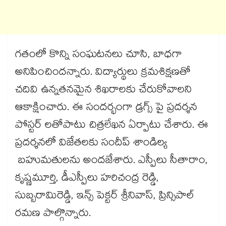
గతంలో కొన్ని సంఘటనలు చూసి, బాధగా
అనిపించిందన్నారు. విద్యార్థులు క్రమశిక్షణతో
చదివి ఉన్నతనమైన శిఖరాలకు చేరుకోవాలని
ఆకాక్షించారు. ఈ సందర్భంగా డ్రగ్స్ పై ప్రదర్శన
పోస్టర్ లతోపాటు చిత్రలేఖన ఏర్పాటు చేశారు. ఈ
ప్రదర్శనలో విజేతలకు సందీప్ శాండిల్య
బహుమతులను అందజేశారు. ఎస్పీలు సీతారాం,
కృష్ణమూర్తి, డీఎస్పీలు హరిచంద్ర రెడ్డి,
సుబ్బరామిరెడ్డి, ఇన్స్ పెక్టర్ శ్రీనివాస్, ప్రిన్సిపాల్
రమణ పాల్గొన్నారు.