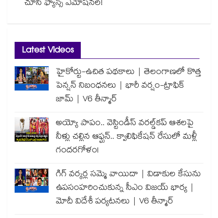
చూసి ఫ్యాన్స్ ఎమోషనల్!
Latest Videos
హైకోర్టు-ఉచిత పథకాలు | తెలంగాణలో కొత్త
పెన్షన్ నిబంధనలు | భారీ వర్షం-ట్రాఫిక్
జామ్ | V6 తీన్మార్
అయ్యో పాపం.. వెస్టిండీస్ వరల్డ్‌కప్ ఆశలపై
నీళ్లు చల్లిన ఆఫ్ఘన్.. క్వాలిఫికేషన్ రేసులో మళ్లీ
గందరగోళం!
గిగ్ వర్కర్ల సమ్మె వాయిదా | విడాకుల కేసును
ఉపసంహరించుకున్న సీఎం విజయ్ భార్య |
మోదీ విదేశీ పర్యటనలు | V6 తీన్మార్