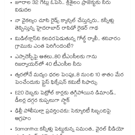
జూరాల 32 గేట్లు ఓపెన్.. శ్రీశైలం ప్రాజెక్టుకు నీరు
విడుదల
నా వైకల్యం చూసి రైడ్స్ క్యాన్సిల్ చేస్తున్నరు.. కన్నీళ్లు
తెప్పిస్తున్న హైదరాబాద్ రాపిడో రైడర్ గాథ
మిడిల్‌క్లాస్‌ని కలవరపెడుతున్న గోల్డ్ ర్యాలీ.. శనివారం
గ్రాముకు ఎంత పెరిగిందంటే?
ఎస్సారెస్పీపై ఆశలు..80 టీఎంసీలకు గాను
రిజర్వాయర్‌‌‌‌‌‌‌‌‌‌‌‌‌‌‌‌లో 40 టీఎంసీల నీరు
త్వరలోనే మద్యం ధ‌‌ర‌‌ల పెంపు!..8 నుంచి 10 శాతం మేర
పెంచేందుకు ప్రైస్ ఫిక్సేష‌‌న్ క‌‌మిటీ సిఫార్సు
E20 దెబ్బకు పెట్రోల్ కార్లకు తగ్గిపోయిన డిమాండ్..
డీలర్ల దగ్గర కుప్పలుగా స్టాక్
ఢిల్లీ పోలీసుల్లా ప్రవర్తించకు: సెక్యూరిటీ సిబ్బందిపై
ఆగ్రహం
Samantha: కన్నీళ్లు పెట్టుకున్న సమంత.. వైరల్ వీడియో