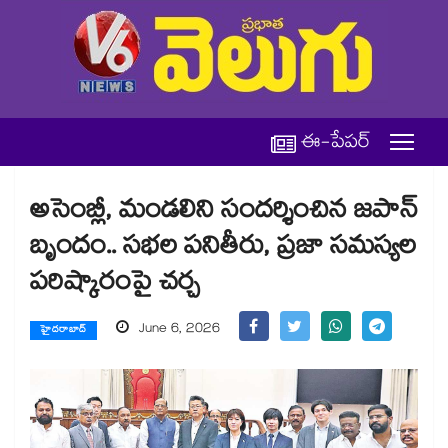
ఈ-పేపర్
అసెంబ్లీ, మండలిని సందర్శించిన జపాన్
బృందం.. సభల పనితీరు, ప్రజా సమస్యల
పరిష్కారంపై చర్చ
June 6, 2026
హైదరాబాద్