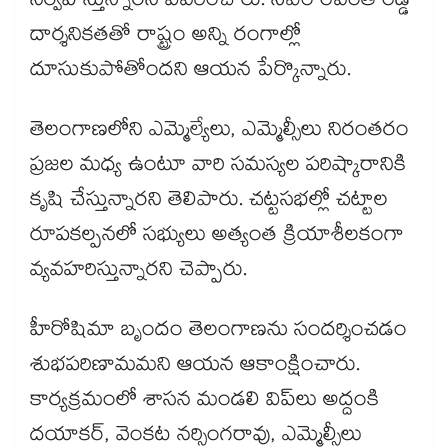
నిర్వహిస్తున్నారని వివరించారు. సీఎం రేవంత్ రెడ్డి
దార్శనికతతో రాష్ట్రం అన్ని రంగాల్లో
దూసుకుపోతోందని ఆయన పేర్కొన్నారు.
తెలంగాణలోని ఎమ్మెల్యేలు, ఎమ్మెల్సీలు నిరంతరం
ప్రజల మధ్య ఉంటూ వారి సమస్యల పరిష్కారానికి
కృషి చేస్తున్నారని తెలిపారు. చట్టసభల్లో చట్టాల
రూపకల్పనలో సభ్యులు అత్యంత క్రియాశీలకంగా
వ్యవహరిస్తున్నారని చెప్పారు.
హీరోషిమా బృందం తెలంగాణను సందర్శించడం
శుభపరిణామమని ఆయన ఆకాంక్షించారు.
కార్యక్రమంలో శాసన మండలి విప్‌‌‌‌‌‌‌‌లు అద్దంకి
దయాకర్, వెంకట నర్సింగరావు, ఎమ్మెల్సీలు