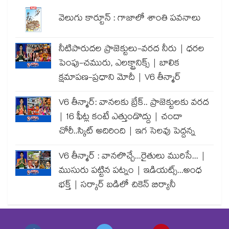
వెలుగు కార్టూన్ : గాజాలో శాంతి పవనాలు
నీటిపారుదల ప్రాజెక్టులు-వరద నీరు | ధరల
పెంపు-చమురు, ఎలక్ట్రానిక్స్ | బాలిక
క్షమాపణ-ప్రధాని మోదీ | V6 తీన్మార్
V6 తీన్మార్: వానలకు బ్రేక్.. ప్రాజెక్టులకు వరద
| 16 ఫీట్ల కంటే ఎత్తుండొద్దు | చందా
చోరీ..స్కిట్ అదిరింది | ఇగ సెలవు పెద్దన్న
V6 తీన్మార్ : వానలొచ్చే...రైతులు మురిసే... |
ముసురు పట్టిన పట్నం | ఇడియట్స్...అంధ
భక్త్ | సర్కార్ బడిలో చికెన్ బిర్యానీ