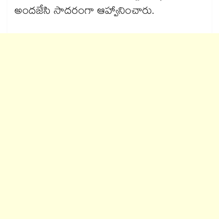
అందజేసి సాదరంగా ఆహ్వానించారు.