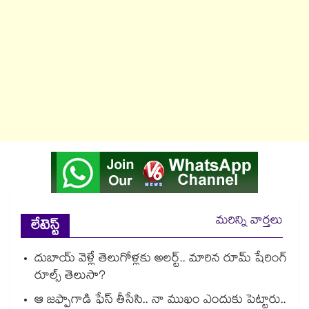
మరిన్ని వార్తలు
లేటెస్ట్
దుబాయ్ వెళ్లే తెలుగోళ్లకు అలర్ట్.. మారిన రూమ్ షేరింగ్‌
రూల్స్ తెలుసా?
ఆ జఫ్పాగాడి ఫేస్ తీసేసి.. నా ముఖం ఎందుకు పెట్టారు..