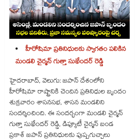
హీరోషిమా ప్రతినిధులకు స్వాగతం పలికిన
మండలి చైర్మన్ గుత్తా సుఖేందర్ రెడ్డి
హైదరాబాద్, వెలుగు: జపాన్ దేశంలోని
హీరోషిమా రాష్ట్రానికి చెందిన ప్రతినిధుల బృందం
శుక్రవారం శాసనసభ, శాసన మండలిని
సందర్శించింది. ఈ సందర్భంగా మండలి చైర్మన్
గుత్తా సుఖేందర్ రెడ్డి, డిప్యూటీ చైర్మన్ బండ
ప్రకాశ్ జపాన్ ప్రతినిధులకు పుష్పగుచ్ఛాలు