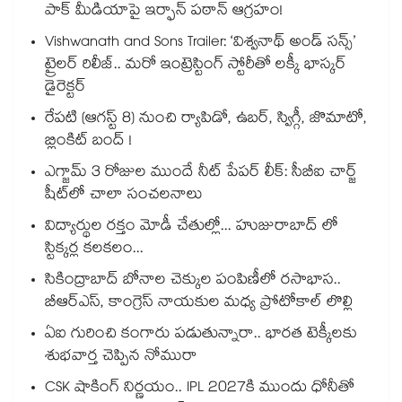
పాక్ మీడియాపై ఇర్ఫాన్ పఠాన్ ఆగ్రహం!
Vishwanath and Sons Trailer: ‘విశ్వనాథ్ అండ్ సన్స్’
ట్రైలర్ రిలీజ్.. మరో ఇంట్రెస్టింగ్ స్టోరీతో లక్కీ భాస్కర్
డైరెక్టర్
రేపటి (ఆగస్ట్ 8) నుంచి ర్యాపిడో, ఉబర్, స్విగ్గీ, జొమాటో,
బ్లింకిట్ బంద్ !
ఎగ్జామ్ 3 రోజుల ముందే నీట్ పేపర్ లీక్: సీబీఐ చార్జ్
షీట్‎లో చాలా సంచలనాలు
విద్యార్థుల రక్తం మోడీ చేతుల్లో... హుజురాబాద్ లో
స్టిక్కర్ల కలకలం...
సికింద్రాబాద్ బోనాల చెక్కుల పంపిణీలో రసాభాస..
బీఆర్ఎస్, కాంగ్రెస్ నాయకుల మధ్య ప్రోటోకాల్ లొల్లి
ఏఐ గురించి కంగారు పడుతున్నారా.. భారత టెక్కీలకు
శుభవార్త చెప్పిన నోమురా
CSK షాకింగ్ నిర్ణయం.. IPL 2027కి ముందు ధోనీతో