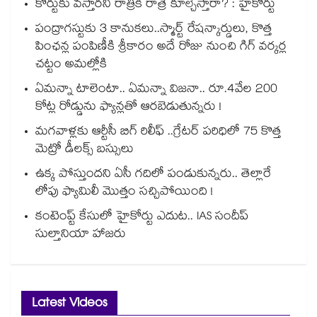
కోర్టుకు వస్తారని రాత్రికి రాత్రే కూల్చేస్తారా? : హైకోర్టు
పంద్రాగస్టుకు 3 కానుకలు..స్మార్ట్ రేషన్కార్డులు, కొత్త
పింఛన్ల పంపిణీకి శ్రీకారం అదే రోజు నుంచి గిగ్ వర్కర్ల
చట్టం అమల్లోకి
ఏమన్నా టాలెంటా.. ఏమన్నా విజనా.. రూ.4వేల 200
కోట్ల రోడ్డును ఫ్యాన్లతో ఆరబెడుతున్నరు !
మగవాళ్లకు ఆర్టీసీ బిగ్ రిలీఫ్ ..గ్రేటర్ పరిధిలో 75 కొత్త
మెట్రో డీలక్స్ బస్సులు
ఉక్క పోస్తుందని ఏసీ గదిలో పండుకున్నరు.. తెల్లారే
లోపు ఫ్యామిలీ మొత్తం సచ్చిపోయింది !
కంటెంప్ట్ కేసులో హైకోర్టు ఎదుట.. IAS సందీప్
సుల్తానియా హాజరు
Latest Videos