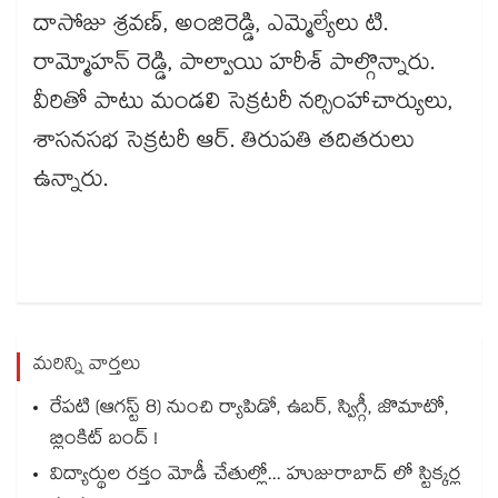
దాసోజు శ్రవణ్, అంజిరెడ్డి, ఎమ్మెల్యేలు టి.
రామ్మోహన్ రెడ్డి, పాల్వాయి హరీశ్ పాల్గొన్నారు.
వీరితో పాటు మండలి సెక్రటరీ నర్సింహాచార్యులు,
శాసనసభ సెక్రటరీ ఆర్. తిరుపతి తదితరులు
ఉన్నారు.
మరిన్ని వార్తలు
రేపటి (ఆగస్ట్ 8) నుంచి ర్యాపిడో, ఉబర్, స్విగ్గీ, జొమాటో,
బ్లింకిట్ బంద్ !
విద్యార్థుల రక్తం మోడీ చేతుల్లో... హుజురాబాద్ లో స్టిక్కర్ల