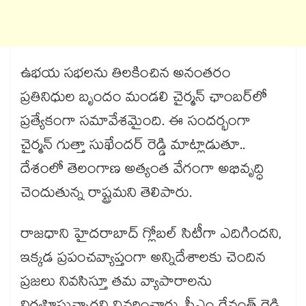
ఉభయ సభలను తిలకించిన అనంతరం
ప్రతినిధుల బృందం మండలి చైర్మన్ ఛాంబర్‌‌‌‌‌‌‌‌లో
ప్రత్యేకంగా సమావేశమైంది. ఈ సందర్భంగా
చైర్మన్ గుత్తా సుఖేందర్ రెడ్డి మాట్లాడుతూ..
దేశంలో తెలంగాణ అత్యంత వేగంగా అభివృద్ధి
చెందుతున్న రాష్ట్రమని తెలిపారు.
రాజధాని హైదరాబాద్ గ్లోబల్ సిటీగా ఎదిగిందని,
ఇక్కడ ప్రపంచవ్యాప్తంగా అన్నిదేశాలకు చెందిన
ప్రజలు నివసిస్తూ తమ వ్యాపారాలను