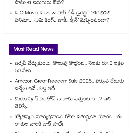
పాటు ఆ ఐదుగురు ఔట్?
KJQ Movie Review: నాగ్ కేడీ డైరెక్టర్ ‘KK’ చివరి
సినిమా.. ‘KJQ: కింగ్.. జాకీ.. క్వీన్’ మెప్పించిందా?
Most Read News
జర్మనీ నేర్చుకుంది.. కొలువు కొట్టింది.. నెలకు రూ.3 లక్షల
50 వేలు
Amazon Great Freedom Sale 2026.. తక్కువ రేటుకు
వచ్చేవి ఇవే.. లిస్ట్ ఇదే !
మియాపూర్ సంతోష్ దాబాకు వెళ్తుంటారా..? ఇది
తెలిస్తే...!
జ్యోతిష్యం: సూర్యగ్రహణం రోజు చతుర్గ్రహ యోగం.. ఈ
రాశుల వారికి జాక్ పాట్!