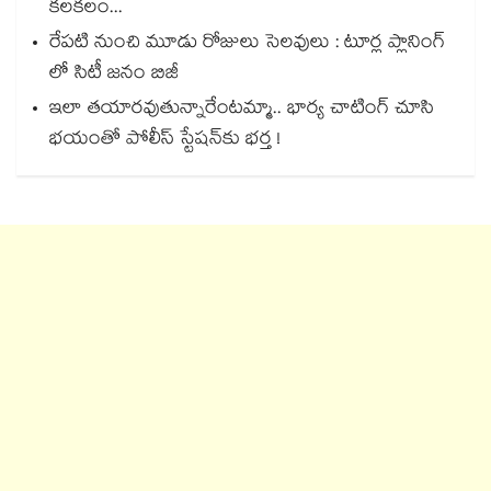
కలకలం...
రేపటి నుంచి మూడు రోజులు సెలవులు : టూర్ల ప్లానింగ్
లో సిటీ జనం బిజీ
ఇలా తయారవుతున్నారేంటమ్మా.. భార్య చాటింగ్ చూసి
భయంతో పోలీస్ స్టేషన్⁫కు భర్త !