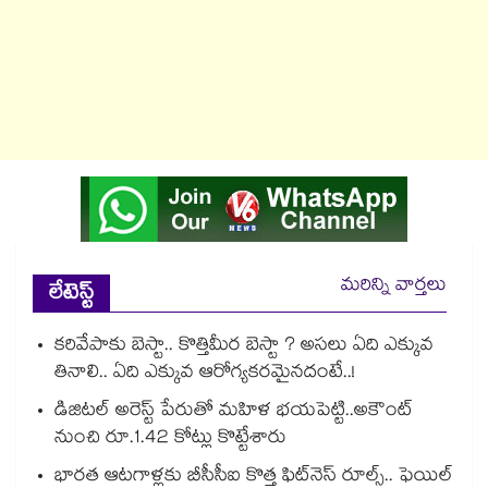
మరిన్ని వార్తలు
లేటెస్ట్
కరివేపాకు బెస్టా.. కొత్తిమీర బెస్టా ? అసలు ఏది ఎక్కువ
తినాలి.. ఏది ఎక్కువ ఆరోగ్యకరమైనదంటే..!
డిజిటల్ అరెస్ట్ పేరుతో మహిళ భయపెట్టి..అకౌంట్
నుంచి రూ.1.42 కోట్లు కొట్టేశారు
భారత ఆటగాళ్లకు బీసీసీఐ కొత్త ఫిట్‌నెస్ రూల్స్.. ఫెయిల్