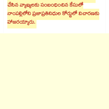
చేసిన వ్యాఖ్యలకు సంబంధించిన కేసులో
నాంపల్లిలోని ప్రజాప్రతినిధుల కోర్టులో విచారణకు
హాజరయ్యారు.