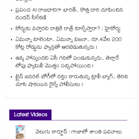
ప్రపంచ AI రాజధానిగా భారత్.. కొత్త దారి చూపించిన
నందన్ నీలేకణి
కోర్టుకు వస్తారని రాత్రికి రాత్రే కూల్చేస్తారా? : హైకోర్టు
ఏమన్నా టాలెంటా.. ఏమన్నా విజనా.. రూ.4వేల 200
కోట్ల రోడ్డును ఫ్యాన్లతో ఆరబెడుతున్నరు !
ఉక్క పోస్తుందని ఏసీ గదిలో పండుకున్నరు.. తెల్లారే
లోపు ఫ్యామిలీ మొత్తం సచ్చిపోయింది !
ట్రైన్ జనరల్ బోగీలో రక్తం కారుతున్న ట్రాలీ బ్యాగ్.. తెరిచి
చూసి షాకయిన రైల్వే పోలీసులు !
Latest Videos
వెలుగు కార్టూన్ : గాజాలో శాంతి పవనాలు