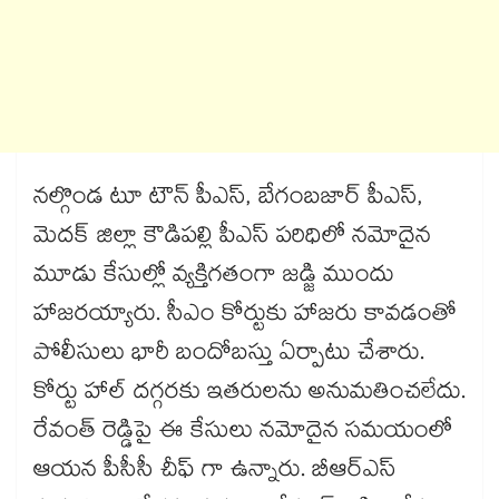
నల్గొండ టూ టౌన్ పీఎస్, బేగంబజార్ పీఎస్,
మెదక్ జిల్లా కౌడిపల్లి పీఎస్ పరిధిలో నమోదైన
మూడు కేసుల్లో వ్యక్తిగతంగా జడ్జి ముందు
హాజరయ్యారు. సీఎం కోర్టుకు హాజరు కావడంతో
పోలీసులు భారీ బందోబస్తు ఏర్పాటు చేశారు.
కోర్టు హాల్ దగ్గరకు ఇతరులను అనుమతించలేదు.
రేవంత్ రెడ్డిపై ఈ కేసులు నమోదైన సమయంలో
ఆయన పీసీసీ చీఫ్ గా ఉన్నారు. బీఆర్ఎస్