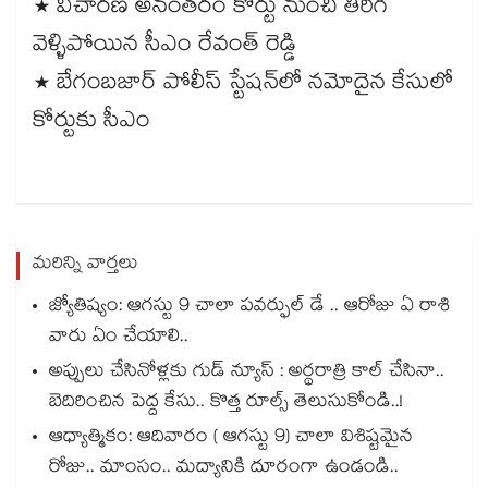
* విచారణ అనంతరం కోర్టు నుంచి తిరిగి
వెళ్ళిపోయిన సీఎం రేవంత్ రెడ్డి
* బేగంబజార్ పోలీస్ స్టేషన్⁬లో నమోదైన కేసులో
కోర్టుకు సీఎం
మరిన్ని వార్తలు
జ్యోతిష్యం: ఆగస్టు 9 చాలా పవర్ఫుల్ డే .. ఆరోజు ఏ రాశి
వారు ఏం చేయాలి..
అప్పులు చేసినోళ్లకు గుడ్ న్యూస్ : అర్థరాత్రి కాల్ చేసినా..
బెదిరించిన పెద్ద కేసు.. కొత్త రూల్స్ తెలుసుకోండి..!
ఆధ్యాత్మికం: ఆదివారం ( ఆగస్టు 9) చాలా విశిష్టమైన
రోజు.. మాంసం.. మద్యానికి దూరంగా ఉండండి..