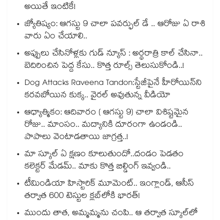
అయితే ఇంటికే!
జ్యోతిష్యం: ఆగస్టు 9 చాలా పవర్ఫుల్ డే .. ఆరోజు ఏ రాశి
వారు ఏం చేయాలి..
అప్పులు చేసినోళ్లకు గుడ్ న్యూస్ : అర్థరాత్రి కాల్ చేసినా..
బెదిరించిన పెద్ద కేసు.. కొత్త రూల్స్ తెలుసుకోండి..!
Dog Attacks Raveena Tandon:స్టేజీపైనే హీరోయిన్⁬ని
కరవబోయిన కుక్క.. వైరల్ అవుతున్న వీడియో
ఆధ్యాత్మికం: ఆదివారం ( ఆగస్టు 9) చాలా విశిష్టమైన
రోజు.. మాంసం.. మద్యానికి దూరంగా ఉండండి..
పాపాలు వెంటాడతాయి జాగ్రత్త..!
మా స్కూల్ ఏ క్షణం కూలుతుందో..దండం పెడతం
కలెక్టర్ మేడమ్.. మాకు కొత్త బిల్డింగ్ ఇవ్వండి..
టీమిండియా హిస్టారిక్ మూమెంట్.. ఇంగ్లాండ్, ఆసీస్
తర్వాత 600 టెస్టుల క్లబ్‌లోకి భారత్!
ముందు తాత, అమ్మమ్మను చంపి.. ఆ తర్వాత స్కూల్‌లో