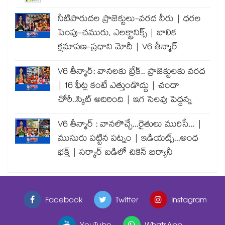
నీటిపారుదల ప్రాజెక్టులు-వరద నీరు | ధరల
పెంపు-చమురు, ఎలక్ట్రానిక్స్ | బాలిక
క్షమాపణ-ప్రధాని మోదీ | V6 తీన్మార్
V6 తీన్మార్: వానలకు బ్రేక్.. ప్రాజెక్టులకు వరద
| 16 ఫీట్ల కంటే ఎత్తుండొద్దు | చందా
చోరీ..స్కిట్ అదిరింది | ఇగ సెలవు పెద్దన్న
V6 తీన్మార్ : వానలొచ్చే...రైతులు మురిసే... |
ముసురు పట్టిన పట్నం | ఇడియట్స్...అంధ
భక్త్ | సర్కార్ బడిలో చికెన్ బిర్యానీ
Facebook
Twitter
Instagram