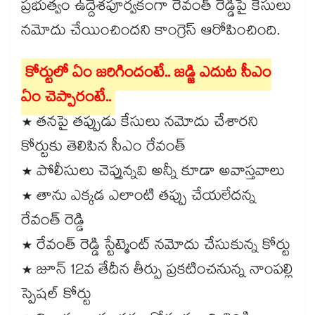
ప్రభుత్వం ఉద్దేశపూర్వకంగా రేవంత్ రెడ్డిపై కేసులు
నమోదు చేయించిందని కాంగ్రెస్ ఆరోపించింది.
కోర్టులో ఏం జరిగిందంటే.. జడ్జి ఎదుట సీఎం
ఏం చెప్పారంటే..
* తనపై తప్పుడు కేసులు నమోదు చేశారని
కోర్టుకు తెలిపిన సీఎం రేవంత్
* పోలీసులు చెప్తున్నవి అన్నీ కూడా అవాస్తవాలు
* తాను ఎక్కడ ఎలాంటి తప్పు చేయలేదన్న
రేవంత్ రెడ్డి
* రేవంత్ రెడ్డి స్టేట్మెంట్ నమోదు చేసుకున్న కోర్టు
* జూన్ 12వ తేదీన తీర్పు ప్రకటించనున్న నాంపల్లి
స్పెషల్ కోర్టు