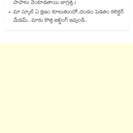
పాపాలు వెంటాడతాయి జాగ్రత్త..!
మా స్కూల్ ఏ క్షణం కూలుతుందో..దండం పెడతం కలెక్టర్
మేడమ్.. మాకు కొత్త బిల్డింగ్ ఇవ్వండి..