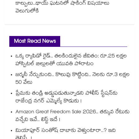
కాల్పులు..థాయ్ ఘటనలో షాకింగ్ విషయాలు
వెలుగులోకి
Most Read News
ఒక్క ర్యాపిడో రైడ్.. తలకిందులైన జీవితం: రూ.25 లక్షల
హాస్పిటల్ బిల్లులతో యువతి పోరాటం
జర్మనీ నేర్చుకుంది.. కొలువు కొట్టింది.. నెలకు రూ.3 లక్షల
50 వేలు
ప్రేమకు తండ్రి అడ్డుపడుతున్నాడని పోలీస్ స్టేషన్⁪కు
రాజేంద్ర నగర్ ఎమ్మెల్యే కొడుకు !
Amazon Great Freedom Sale 2026.. తక్కువ రేటుకు
వచ్చేవి ఇవే.. లిస్ట్ ఇదే !
మియాపూర్ సంతోష్ దాబాకు వెళ్తుంటారా..? ఇది
తెలిస్తే...!