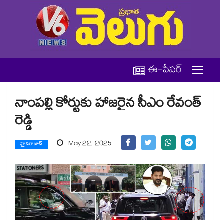
ఈ-పేపర్
నాంపల్లి కోర్టుకు హాజరైన సీఎం రేవంత్
రెడ్డి
May 22, 2025
హైదరాబాద్