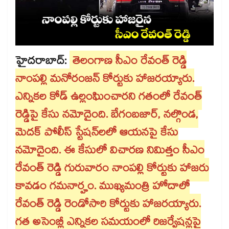
హైదరాబాద్:
తెలంగాణ సీఎం రేవంత్ రెడ్డి
నాంపల్లి మనోరంజన్ కోర్టుకు హాజరయ్యారు.
ఎన్నికల కోడ్ ఉల్లంఘించారని గతంలో రేవంత్
రెడ్డిపై కేసు నమోదైంది. బేగంబజార్, నల్గొండ,
మెదక్ పోలీస్ స్టేషన్⁬లలో ఆయనపై కేసు
నమోదైంది. ఈ కేసులో విచారణ నిమిత్తం సీఎం
రేవంత్ రెడ్డి గురువారం నాంపల్లి కోర్టుకు హాజరు
కావడం గమనార్హం. ముఖ్యమంత్రి హోదాలో
రేవంత్ రెడ్డి రెండోసారి కోర్టుకు హాజరయ్యారు.
గత అసెంబ్లీ ఎన్నికల సమయంలో రిజర్వేషన్లపై