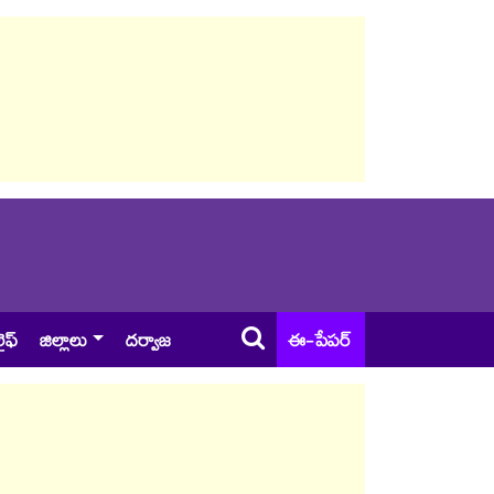
ైఫ్
జిల్లాలు
దర్వాజ
ఈ-పేపర్