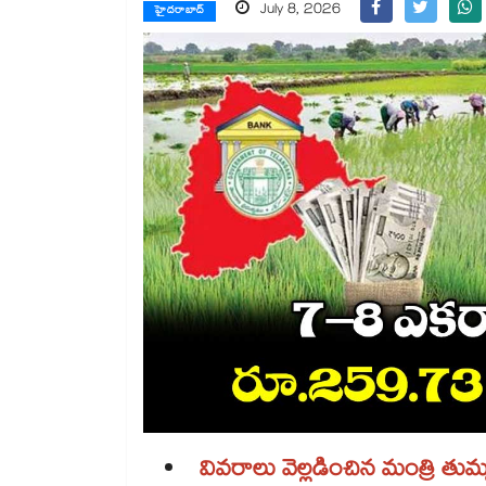
July 8, 2026
హైదరాబాద్
వివరాలు వెల్లడించిన మంత్రి తుమ