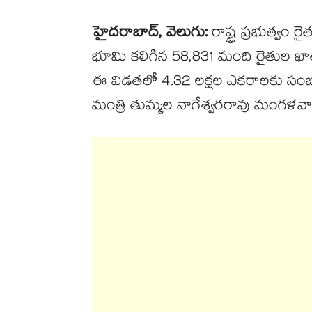
హైదరాబాద్, వెలుగు:
రాష్ట్ర ప్రభుత్వ
భూమి కలిగిన 58,831 మంది రైతుల ఖాతా
ఈ విడతలో 4.32 లక్షల ఎకరాలకు సం
మంత్రి తుమ్మల నాగేశ్వరరావు మంగళవార