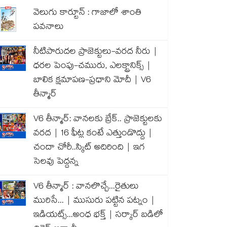
వెలుగు కార్టూన్ : గాజాలో శాంతి
పవనాలు
నీటిపారుదల ప్రాజెక్టులు-వరద నీరు |
ధరల పెంపు-చమురు, ఎలక్ట్రానిక్స్ |
బాలిక క్షమాపణ-ప్రధాని మోదీ | V6
తీన్మార్
V6 తీన్మార్: వానలకు బ్రేక్.. ప్రాజెక్టులకు
వరద | 16 ఫీట్ల కంటే ఎత్తుండొద్దు |
చందా చోరీ..స్కిట్ అదిరింది | ఇగ
సెలవు పెద్దన్న
V6 తీన్మార్ : వానలొచ్చే...రైతులు
మురిసే... | ముసురు పట్టిన పట్నం |
ఇడియట్స్...అంధ భక్త్ | సర్కార్ బడిలో