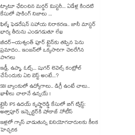
ట్యాటూ ఛేదించిన మర్డర్ మిస్టరీ... ఏడేళ్ల కిందటి
కేసులో షాకింగ్ నిజాలు ...
ఫిల్మ్ ఫెడరేషన్ సహాయ నిరాకరణ.. జానీ మాస్టర్
భార్య తీరును ఎండగడుతూ లేఖ
బీదర్–యశ్వంత్ పూర్ ట్రైన్‎కు తప్పిన పెను
ప్రమాదం.. ఇంజన్‎లో ఒక్కసారిగా చెలరేగిన
పొగలు
ఇడ్లీ, ఉప్మా, ఓట్స్... షుగర్ లెవెల్స్ కంట్రోల్
చేసేందుకు ఏది బెస్ట్ అంటే...?
SBI బ్యాంకులో ఉద్యోగాలు.. డిగ్రీ ఉంటే చాలు..
ఖాళీలు చాలానే ఉన్నయ్ !
ట్రైనీ IPS ఉదయ్ కృష్ణారెడ్డి కేసులో బిగ్ ట్విస్ట్:
అత్తాపూర్ ఇన్స్పెక్టర్‎కి షోకాజ్ నోటీస్
ఇళ్లలో గ్యాస్ వాడుతున్న వినియోగదారులకు కీలక
హెచ్చరిక