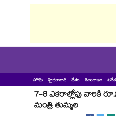
హోమ్
హైదరాబాద్
దేశం
తెలంగాణం
విదే
7-8 ఎకరాల్లోపు వారికి రూ.
మంత్రి తుమ్మల