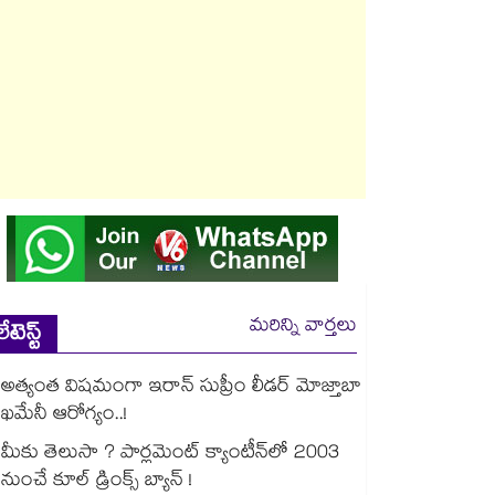
మరిన్ని వార్తలు
లేటెస్ట్
అత్యంత విషమంగా ఇరాన్ సుప్రీం లీడర్ మోజ్తాబా
ఖమేనీ ఆరోగ్యం..!
మీకు తెలుసా ? పార్లమెంట్ క్యాంటీన్⁪లో 2003
నుంచే కూల్ డ్రింక్స్ బ్యాన్ !