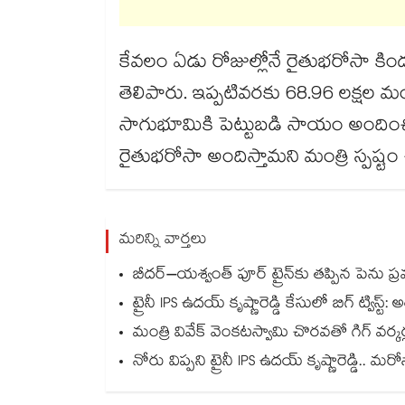
కేవలం ఏడు రోజుల్లోనే రైతుభరోసా కింద
తెలిపారు. ఇప్పటివరకు 68.96 లక్షల మ
సాగుభూమికి పెట్టుబడి సాయం అందించినట
రైతుభరోసా అందిస్తామని మంత్రి స్పష్టం
మరిన్ని వార్తలు
బీదర్–యశ్వంత్ పూర్ ట్రైన్‎కు తప్పిన పెను 
ట్రైనీ IPS ఉదయ్ కృష్ణారెడ్డి కేసులో బిగ్ ట్విస్ట్: 
మంత్రి వివేక్ వెంకటస్వామి చొరవతో గిగ్ వర్క
నోరు విప్పని ట్రైనీ IPS ఉదయ్ కృష్ణారెడ్డి.. మ