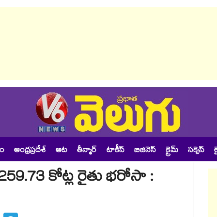
శం
ఆంధ్రప్రదేశ్
ఆట
తీన్మార్
టాకీస్
బిజినెస్
క్రైమ్
సక్సెస్
ల
259.73 కోట్ల రైతు భరోసా :