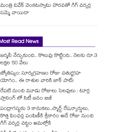
మంత్రి వివేక్ వెంకటస్వామి చొరవతో గిగ్ వర్కర్ల
సమ్మె వాయిదా
Most Read News
జర్మనీ నేర్చుకుంది.. కొలువు కొట్టింది.. నెలకు రూ.3
లక్షల 50 వేలు
జ్యోతిష్యం: సూర్యగ్రహణం రోజు చతుర్గ్రహ
యోగం.. ఈ రాశుల వారికి జాక్ పాట్!
రేపటి నుంచి మూడు రోజులు సెలవులు : టూర్ల
ప్లానింగ్ లో సిటీ జనం బిజీ
పంద్రాగస్టుకు 3 కానుకలు..స్మార్ట్ రేషన్కార్డులు,
కొత్త పింఛన్ల పంపిణీకి శ్రీకారం అదే రోజు నుంచి
గిగ్ వర్కర్ల చట్టం అమల్లోకి