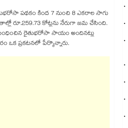
ం రైతుభరోసా పథకం కింద 7 నుంచి 8 ఎకరాల సాగు
ల్లో రూ.259.73 కోట్లను నేరుగా జమ చేసింది.
బంధించిన రైతుభరోసా సాయం అందినట్లు
ం ఒక ప్రకటనలో పేర్కొన్నారు.