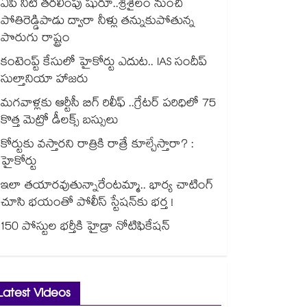
ఏపీ నీటి తరలింపు షురూ..శ్రీశైలం నుంచి
పోతిరెడ్డిపాడు ద్వారా నీళ్లు తన్నుకుపోతున్న
పొరుగు రాష్ట్రం
కంటెంప్ట్ కేసులో హైకోర్టు ఎదుట.. IAS సందీప్
సుల్తానియా హాజరు
మగవాళ్లకు ఆర్టీసీ బిగ్ రిలీఫ్ ..గ్రేటర్ పరిధిలో 75
కొత్త మెట్రో డీలక్స్ బస్సులు
కోర్టుకు వస్తారని రాత్రికి రాత్రే కూల్చేస్తారా? :
హైకోర్టు
ఇలా తయారవుతున్నారేంటమ్మా.. భార్య చాటింగ్
చూసి భయంతో పోలీస్ స్టేషన్⁫కు భర్త !
150 పోస్టుల భర్తీకి హైడ్రా నోటిఫికేషన్
Latest Videos