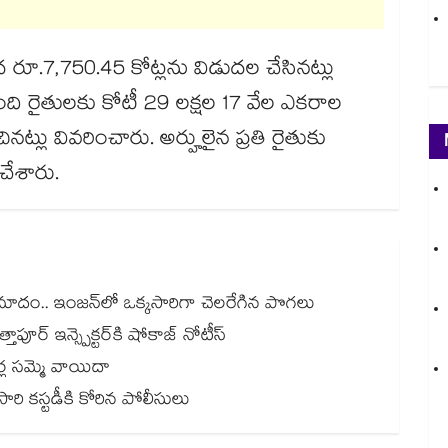
 రూ.7,750.45 కోట్లను విడుదల చేసినట్లు
ంది రైతులకు కోటీ 29 లక్షల 17 వేల ఎకరాల
్లు వివరించారు. అర్హులైన ప్రతి రైతుకు
 చేశారు.
ప్రమాదం.. ఇంజన్‎లో ఒక్కసారిగా చెలరేగిన పొగలు
అత్తాపూర్ ఇన్స్పెక్టర్‎కి షోకాజ్ నోటీస్
ర్ల సమ్మె వాయిదా
రోసారి కస్టడీకి కోరిన పోలీసులు