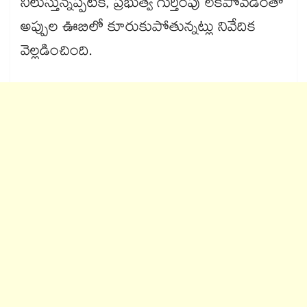
నిలుస్తున్నప్పటికీ, ప్రభుత్వ గుర్తింపు లేకపోవడంతో
అప్పుల ఊబిలో కూరుకుపోతున్నట్లు నివేదిక
వెల్లడించింది.