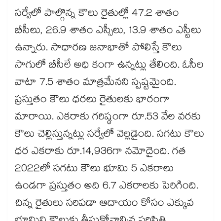
సర్వేలో పాల్గొన్న కౌలు రైతుల్లో 47.2 శాతం
బీసీలు, 26.9 శాతం ఎస్సీలు, 13.9 శాతం ఎస్టీలు
ఉన్నారు. సాధారణ జనాభాతో పోలిస్తే కౌలు
సాగులో బీసీలే అధి కంగా ఉన్నట్లు తేలింది. ఓసీల
వాటా 7.5 శాతం మాత్రమేనని స్పష్టమైంది.
ప్రస్తుతం కౌలు ధరలు రైతులకు భారంగా
మారాయి. ఎకరాకు గరిష్ఠంగా రూ.53 వేల వరకు
కౌలు చెల్లిస్తున్నట్లు సర్వేలో వెల్లడైంది. సగటు కౌలు
ధర ఎకరాకు రూ.14,936గా నమోదైంది. గత
2022లో సగటు కౌలు భూమి 5 ఎకరాలు
ఉండగా ప్రస్తుతం అది 6.7 ఎకరాలకు పెరిగింది.
చిన్న రైతులు సరిపడా ఆదాయం కోసం ఎక్కువ