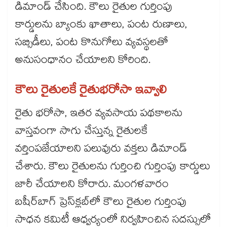
డిమాండ్ చేసింది. కౌలు రైతుల గుర్తింపు
కార్డులను బ్యాంకు ఖాతాలు, పంట రుణాలు,
సబ్సిడీలు, పంట కొనుగోలు వ్యవస్థలతో
అనుసంధానం చేయాలని కోరింది.
కౌలు రైతులకే రైతుభరోసా ఇవ్వాలి
రైతు భరోసా, ఇతర వ్యవసాయ పథకాలను
వాస్తవంగా సాగు చేస్తున్న రైతులకే
వర్తింపజేయాలని పలువురు వక్తలు డిమాండ్
చేశారు. కౌలు రైతులను గుర్తించి గుర్తింపు కార్డులు
జారీ చేయాలని కోరారు. మంగళవారం
బషీర్‌‌‌‌బాగ్ ప్రెస్‌‌‌‌క్లబ్‌‌‌‌లో కౌలు రైతుల గుర్తింపు
సాధన కమిటీ ఆధ్వర్యంలో నిర్వహించిన సదస్సులో