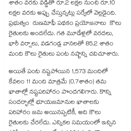
శాతం వరకు వడ్డీతో రూ.2 లక్షల నుంచి రూ.10
లక్షల వరకు అప్పు చేస్తున్నట్లు సర్వేలో వెల్లడైంది.
ప్రభుత్వం రుణమాఫీ పథకం ప్రయోజనాలు కౌలు
రైతులకు అందలేదు. గత మూడేళ్లలో వరదలు,
భారీ వర్షాలు, వడగండ్ల వానలతో 85.2 శాతం
మంది కౌలు రైతులు పంట నష్టాన్ని చవిచూశారు.
అయితే పంట నష్టపోయిన 1,573 మందిలో
కేవలం 11 మంది మాత్రమే (0.7శాతం) తమ
ఖాతాల్లో నష్టపరిహారం పొందగలిగారు. కొన్ని
సందర్భాల్లో భూయజమానుల ఖాతాలకు
పరిహారం జమ అయినప్పటికీ, అది కౌలు
రైతులకు చేరలేదు. ఎన్నికల సమయంలో ఇచ్చిన