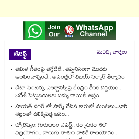
మరిన్ని వార్తలు
లేటెస్ట్
తమిళ గీతంపై తగ్గేదేలే.. తప్పనిసరిగా మొదట
ఆలపించాల్సిందే.. అసెంబ్లీలో విజయ్ సర్కార్ తీర్మానం
డేటా సెంటర్లు, ఎలక్ట్రానిక్స్‌పై కేంద్రం కీలక నిర్ణయం..
విదేశీ పెట్టుబడులకు పన్ను రాయితీ అస్త్రం
హయత్ నగర్ లో పార్క్ చేసిన కారులో మంటలు...భారీ
శబ్దంతో ఉలిక్కిపడ్డ జనం...
జ్యోతిష్యం: గురుబలం ఎఫెక్ట్.. కర్కాటకరాశిలో
వజ్రయోగం.. నాలుగు రాశుల వారికి రాజయోగం..