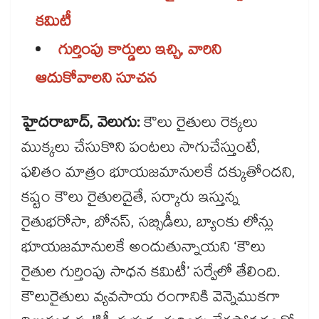
కమిటీ
గుర్తింపు కార్డులు ఇచ్చి, వారిని
ఆదుకోవాలని సూచన
హైదరాబాద్, వెలుగు:
కౌలు రైతులు రెక్కలు
ముక్కలు చేసుకొని పంటలు సాగుచేస్తుంటే,
ఫలితం మాత్రం భూయజమానులకే దక్కుతోందని,
కష్టం కౌలు రైతులదైతే, సర్కారు ఇస్తున్న
రైతుభరోసా, బోనస్, సబ్సిడీలు, బ్యాంకు లోన్లు
భూయజమానులకే అందుతున్నాయని ‘కౌలు
రైతుల గుర్తింపు సాధన కమిటీ’ సర్వేలో తేలింది.
కౌలురైతులు వ్యవసాయ రంగానికి వెన్నెముకగా