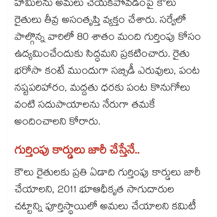
హామీలను అమలు చేయకపోవడంపై కౌలు
రైతులు తీవ్ర అసంతృప్తి వ్యక్తం చేశారు. సర్వేలో
పాల్గొన్న వారిలో 80 శాతం మంది గుర్తింపు కోసం
ఉద్యమించేందుకు సిద్ధమని ప్రకటించారు. రైతు
భరోసా కంటే ముందుగా సబ్సిడీ ఎరువులు, పంట
నష్టపరిహారం, మద్దతు ధరకు పంట కొనుగోలు
వంటి సదుపాయాలను నేరుగా తమకే
అందించాలని కోరారు.
గుర్తింపు కార్డులు జారీ చేస్తేనే..
కౌలు రైతులకు ప్రతి ఏడాది గుర్తింపు కార్డులు జారీ
చేయాలని, 2011 భూఆధీకృత సాగుదారుల
చట్టాన్ని పూర్తిస్థాయిలో అమలు చేయాలని కమిటీ