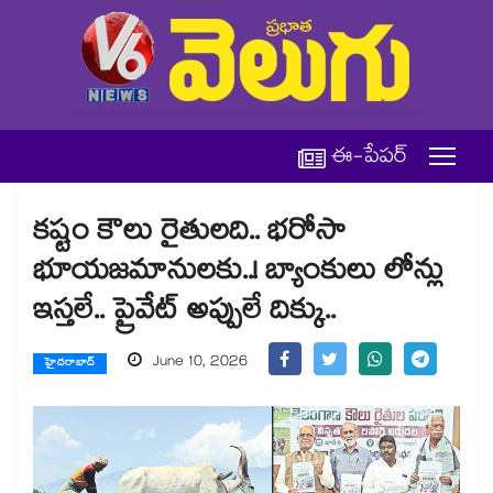
ఈ-పేపర్
కష్టం కౌలు రైతులది.. భరోసా
భూయజమానులకు..! బ్యాంకులు లోన్లు
ఇస్తలే.. ప్రైవేట్ అప్పులే దిక్కు..
June 10, 2026
హైదరాబాద్