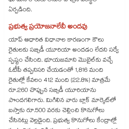
భూమిని కౌలుకు తీసుకోవాల్సిన పరిస్థితి
ఏర్పడింది.
ప్రభుత్వ ప్రయోజనాలేవీ అందవు
యాప్ ఆధారిత విధానాల కారణంగా కౌలు
రైతులకు సబ్సిడీ యూరియా అందడం లేదని సర్వే
స్పష్టం చేసింది. భూయజమాని మొబైల్‌‌‌‌కు వచ్చే
ఓటీపీ తప్పనిసరి చేయడంతో 1,816 మంది
రైతుల్లో కేవలం 412 మంది (22.8%) మాత్రమే
రూ.260 చొప్పున సబ్సిడీ యూరియాను
పొందగలిగారు. మిగిలిన వారు బ్లాక్ మార్కెట్‌‌‌‌లో
బస్తాకు రూ.500 వరకు చెల్లించి కొనుగోలు
చేసినట్లు వెల్లడైంది. ప్రభుత్వ కొనుగోలు కేంద్రాల్లో