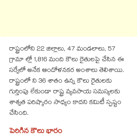
రాష్ట్రంలోని 22 జిల్లాలు, 47 మండలాలు, 57
గ్రామా ల్లో 1,816 మంది కౌలు రైతులపై చేసిన ఈ
సర్వేలో అనేక ఆందోళనకర అంశాలు తెలిశాయి.
రాష్ట్రంలో ని 36 శాతం ఉన్న కౌలు రైతులకు
గుర్తింపు లేకుండా రాష్ట్ర వ్యవసాయ సమస్యలకు
శాశ్వత పరిష్కారం సాధ్యం కాదని కమిటీ స్పష్టం
చేసింది.
పెరిగిన కౌలు భారం