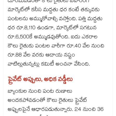
దూరమవడంతో కౌలు రైతులు బహిరంగ
మార్కెట్‌‌‌‌లో కనీస మద్దతు ధర కంటే తక్కువకు
పంటలను అమ్ముకోవాల్సి వస్తోంది. పత్తి మద్దతు
ధర రూ.8,110 ఉండగా, మార్కెట్‌‌‌‌లో సగటున
రూ.6,500కే అమ్ముడవుతోంది. ఐదు ఎకరాల
కౌలు రైతుకు పంటల వారీగా రూ.40 వేల నుంచి
రూ.88 వేల వరకు ఆదాయ నష్టం
వాటిల్లుతున్నట్లు కమిటీ అంచనా వేసింది.
ప్రైవేట్ అప్పులు, అధిక వడ్డీలు
బ్యాంకుల నుంచి పంట రుణాలు
అందకపోవడంతో కౌలు రైతులు ప్రైవేట్
అప్పులపైనే ఆధారపడుతున్నారు. 24 నుంచి 36