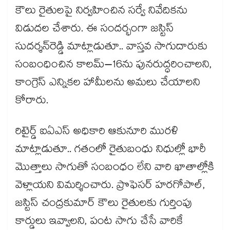
కౌలు రైతులపై నిర్వహించిన సర్వే నివేదికను
విడుదల చేశారు. ఈ సందర్భంగా జస్టిస్
సుదర్శన్‌‌‌‌రెడ్డి మాట్లాడుతూ.. వాస్తవ సాగుదారుకు
సంబంధించిన కాలమ్–16ను పునరుద్ధరించాలని,
కాంగ్రెస్ ఎన్నికల హామీలను అమలు చేయాలని
కోరారు.
రిటైర్డ్ ఐఏఎస్ అధికారి ఆకునూరి మురళి
మాట్లాడుతూ.. గతంలో రైతుబంధు నిధుల్లో భారీ
మొత్తాలు సాగుతో సంబంధం లేని వారి ఖాతాల్లోకి
వెళ్లాయని విమర్శించారు. ప్రొఫెసర్ హరగోపాల్,
జస్టిస్ చంద్రకుమార్‌‌‌‌ కౌలు రైతులకు గుర్తింపు
కార్డులు ఇవ్వాలని, పంట సాగు చేసే వారికే