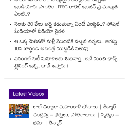
ఆ మూడు దేశాలకే సాధ్యమైన టెక్నాలజీ.. ఇప్పుడు
ఇండియాకు సొంతం.. FFSC రాకెట్ ఇంజిన్ ప్రాముఖ్యత
ఏంటి..?
నెలకు 30 వేలు అద్దె కడుతున్నా ఏంటీ పరిస్థితి..? సోషల్
మీడియాలో వీడియో వైరల్
ఆ ఒక్క మెలికతో మళ్లీ మొదటికి వచ్చిన చర్చలు.. ఆగస్టు
10న జార్ఖండ్ అసెంబ్లీ ముట్టడికి పిలుపు
వరంగల్ సిటీ మహిళలకు శుభవార్త.. ఇదే మంచి ఛాన్స్..
ట్రైనింగ్ ఇచ్చి.. జాబ్ ఇస్తారు !
Latest Videos
లాల్ దర్వాజా మహంకాళి బోనాలు | తీన్మార్
చంద్రవ్వ – భక్తులు, పోతరాజులు | నృత్యం –
భీమా | తీన్మార్