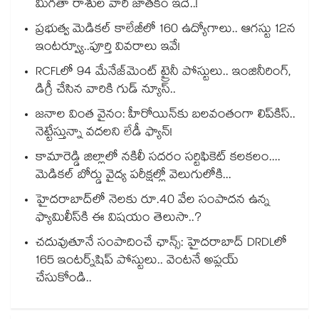
మిగతా రాశుల వారి జాతకం ఇదే..!
ప్రభుత్వ మెడికల్ కాలేజీలో 160 ఉద్యోగాలు.. ఆగస్టు 12న
ఇంటర్వ్యూ..పూర్తి వివరాలు ఇవే!
RCFLలో 94 మేనేజ్‌మెంట్ ట్రైనీ పోస్టులు.. ఇంజినీరింగ్,
డిగ్రీ చేసిన వారికి గుడ్ న్యూస్..
జనాల వింత వైనం: హీరోయిన్‌కు బలవంతంగా లిప్‌కిస్‌..
నెట్టేస్తున్నా వదలని లేడీ ఫ్యాన్!
కామారెడ్డి జిల్లాలో నకిలీ సదరం సర్టిఫికెట్ కలకలం....
మెడికల్ బోర్డు వైద్య పరీక్షల్లో వెలుగులోకి...
హైదరాబాద్⁪లో నెలకు రూ.40 వేల సంపాదన ఉన్న
ఫ్యామిలీస్⁪కి ఈ విషయం తెలుసా..?
చదువుతూనే సంపాదించే ఛాన్స్: హైదరాబాద్ DRDLలో
165 ఇంటర్న్‌షిప్ పోస్టులు.. వెంటనే అప్లయ్
చేసుకోండి..