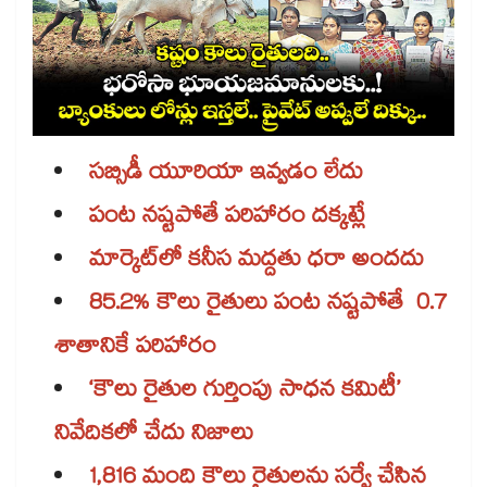
సబ్సిడీ యూరియా ఇవ్వడం లేదు
పంట నష్టపోతే పరిహారం దక్కట్లే
మార్కెట్‌‌లో కనీస మద్దతు ధరా అందదు
85.2% కౌలు రైతులు పంట నష్టపోతే 0.7
శాతానికే పరిహారం
‘కౌలు రైతుల గుర్తింపు సాధన కమిటీ’
నివేదికలో చేదు నిజాలు
1,816 మంది కౌలు రైతులను సర్వే చేసిన