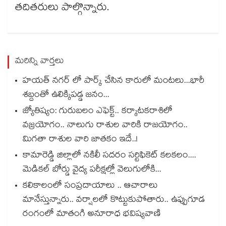
తదితరులు పాల్గొన్నారు.
మరిన్ని వార్తలు
హయత్ నగర్ లో పార్క్ చేసిన కారులో మంటలు...భారీ
శబ్దంతో ఉలిక్కిపడ్డ జనం...
జ్యోతిష్యం: గురుబలం ఎఫెక్ట్.. కర్కాటకరాశిలో
వజ్రయోగం.. నాలుగు రాశుల వారికి రాజయోగం..
మిగతా రాశుల వారి జాతకం ఇదే..!
కామారెడ్డి జిల్లాలో నకిలీ సదరం సర్టిఫికెట్ కలకలం....
మెడికల్ బోర్డు వైద్య పరీక్షల్లో వెలుగులోకి...
కలికాలంలో సంప్రదాయాలు .. ఆచారాలు
మానేస్తున్నారు.. వర్షాలలో కొట్టుకుపోతారు.. ఉప్పుగూడ
రంగంలో మాతంగి అనూరాధ భవిష్యవాణి