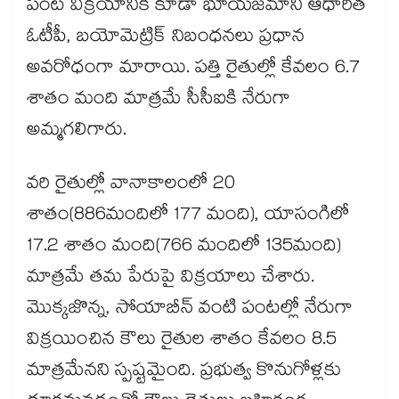
పంట విక్రయానికి కూడా భూయజమాని ఆధారిత
ఓటీపీ, బయోమెట్రిక్ నిబంధనలు ప్రధాన
అవరోధంగా మారాయి. పత్తి రైతుల్లో కేవలం 6.7
శాతం మంది మాత్రమే సీసీఐకి నేరుగా
అమ్మగలిగారు.
వరి రైతుల్లో వానాకాలంలో 20
శాతం(886మందిలో 177 మంది), యాసంగిలో
17.2 శాతం మంది(766 మందిలో 135మంది)
మాత్రమే తమ పేరుపై విక్రయాలు చేశారు.
మొక్కజొన్న, సోయాబీన్ వంటి పంటల్లో నేరుగా
విక్రయించిన కౌలు రైతుల శాతం కేవలం 8.5
మాత్రమేనని స్పష్టమైంది. ప్రభుత్వ కొనుగోళ్లకు