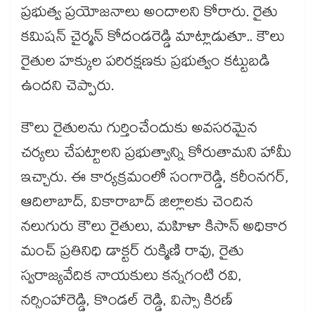
ప్రభుత్వ ప్రయోజనాలు అందాలని కోరారు. రైతు
కమిషన్ చైర్మన్ కోదండరెడ్డి మాట్లాడుతూ.. కౌలు
రైతుల హక్కుల పరిరక్షణకు ప్రభుత్వం కట్టుబడి
ఉందని చెప్పారు.
కౌలు రైతులను గుర్తించేందుకు అవసరమైన
చర్యలు చేపట్టాలని ప్రభుత్వాన్ని కోరుతామని హామీ
ఇచ్చారు. ఈ కార్యక్రమంలో సంగారెడ్డి, కరీంనగర్,
ఆదిలాబాద్, వికారాబాద్ జిల్లాలకు చెందిన
నలుగురు కౌలు రైతులు, మహిళా కిసాన్ అధికార
మంచ్ ప్రతినిధి డాక్టర్‌‌‌‌ రుక్మిణి రావు, రైతు
స్వరాజ్యవేదిక నాయకులు కన్నగంటి రవి,
నర్సింహారెడ్డి, కొండల్‌‌‌‌ ‌‌‌‌రెడ్డి, విస్సా కిరణ్‌‌‌‌