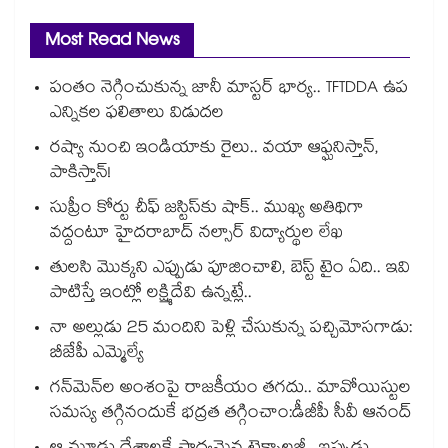
Most Read News
పంతం నెగ్గించుకున్న జానీ మాస్టర్ భార్య.. TFTDDA ఉప
ఎన్నికల ఫలితాలు విడుదల
రష్యా నుంచి ఇండియాకు రైలు.. వయా ఆఫ్ఘనిస్తాన్,
పాకిస్తాన్!
సుప్రీం కోర్టు చీఫ్ జస్టిస్⁭కు షాక్.. ముఖ్య అతిథిగా
వద్దంటూ హైదరాబాద్ నల్సార్ విద్యార్థుల లేఖ
తులసి మొక్కని ఎప్పుడు పూజించాలి, బెస్ట్ టైం ఏది.. ఇవి
పాటిస్తే ఇంట్లో లక్ష్మిదేవి ఉన్నట్లే..
నా అల్లుడు 25 మందిని పెళ్లి చేసుకున్న పచ్చిమోసగాడు:
బీజేపీ ఎమ్మెల్యే
గన్⁭మెన్⁭ల అంశంపై రాజకీయం తగదు.. మావోయిస్టుల
సమస్య తగ్గినందుకే భద్రత తగ్గించాం:డీజీపీ సీవీ ఆనంద్