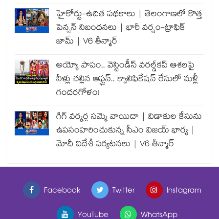
హైకోర్టు-ఉచిత పథకాలు | తెలంగాణలో కొత్త
పెన్షన్ నిబంధనలు | భారీ వర్షం-ట్రాఫిక్
జామ్ | V6 తీన్మార్
అయ్యో పాపం.. వెస్టిండీస్ వరల్డ్‌కప్ ఆశలపై
నీళ్లు చల్లిన ఆఫ్ఘన్.. క్వాలిఫికేషన్ రేసులో మళ్లీ
గందరగోళం!
గిగ్ వర్కర్ల సమ్మె వాయిదా | విడాకుల కేసును
ఉపసంహరించుకున్న సీఎం విజయ్ భార్య |
మోదీ విదేశీ పర్యటనలు | V6 తీన్మార్
Facebook
Twitter
Instagram
YouTube
WhatsApp