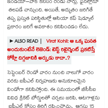
ఇండియా–పాక్‌‌‌‌‌‌‌‌‌‌‌‌‌‌‌‌‌‌‌‌‌‌‌‌‌‌‌‌‌‌‌‌ కనీసం రెండు సార్లు, ఫైనల్లోనూ
తలపడే చాన్సుంది. అయితే, అద్భుతం జరిగితే
తప్ప ప్రస్తుత పరిస్థితుల్లో ఆసియా కప్ షెడ్యూల్
ప్రకారం జరిగే అవకాశం కనిపించడం లేదు.
►ALSO READ |
Virat Kohli: ఆ ఒక్క ఘనత
అందుకుంటేనే లెజెండ్: టెస్ట్ రిటైర్మెంట్ ప్రకటిస్తే
కోహ్లీ దిగ్గజానికి అర్హుడు కాదా..?
సెప్టెంబర్ రెండో వారం నుంచి నాలుగో వారం
వరకు ఐపీఎల్‌‌‌‌‌‌‌‌‌‌‌‌‌‌‌‌‌‌‌‌‌‌‌‌‌‌‌‌‌‌‌‌ నిర్వహణకు అనుకూలమైన
విండోగా కనిపిస్తోంది. ఈ సమయంలో బీసీసీఐ
వివిధ క్రికెట్ బోర్డులతో చర్చలు జరిపి, ఆటగాళ్లను
ఐపీఎల్‌‌‌‌‌‌‌‌‌‌‌‌‌‌‌‌‌‌‌‌‌‌‌‌‌‌‌‌‌‌‌‌ కోసం తిరిగి రప్పించొచ్చు. ఆగస్టు 15