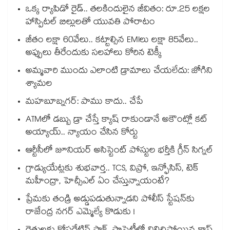
ఒక్క ర్యాపిడో రైడ్.. తలకిందులైన జీవితం: రూ.25 లక్షల
హాస్పిటల్ బిల్లులతో యువతి పోరాటం
జీతం లక్షా 60వేలు.. కట్టాల్సిన EMIలు లక్షా 85వేలు..
అప్పులు తీరేందుకు సలహాలు కోరిన టెక్కీ
అమ్మవారి ముందు ఎలాంటి డ్రామాలు చేయలేదు: జోగిని
శ్యామల
మహబూబ్నగర్: పాము కాదు.. చేపే
ATMలో డబ్బు డ్రా చేస్తే క్యాష్ రాకుండానే అకౌంట్లో కట్
అయ్యాయ్.. న్యాయం చేసిన కోర్టు
ఆర్టీసీలో జూనియర్ అసిస్టెంట్‌‌ పోస్టుల భర్తీకి గ్రీన్‌‌ సిగ్నల్
గ్రాడ్యుయేట్లకు శుభవార్త.. TCS, విప్రో, ఇన్ఫోసిస్, టెక్
మహీంద్రా, హెచ్సీఎల్ ఏం చేస్తున్నాయంటే?
ప్రేమకు తండ్రి అడ్డుపడుతున్నాడని పోలీస్ స్టేషన్⁪కు
రాజేంద్ర నగర్ ఎమ్మెల్యే కొడుకు !