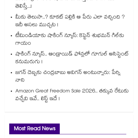
తెలిస్తే...!
మీకు తెలుసా..? కూకట్ పల్లికి ఆ పేరు ఎలా వచ్చింది ?
ఇదీ అసలు ముచ్చట !
టీమిండియాకు షాకింగ్ న్యూస్: కెప్టెన్ శుభమన్ గిల్‎కు
గాయం
షాకింగ్ న్యూస్.. ఆండ్రాయిడ్ ఫోన్లలో గూగుల్ అసిస్టెంట్
కనుమరుగు !
జగన్ దెబ్బకు చంద్రబాబు అవిగన్ అంటున్నారు: పేర్ని
నాని
Amazon Great Freedom Sale 2026.. తక్కువ రేటుకు
వచ్చేవి ఇవే.. లిస్ట్ ఇదే !
Most Read News