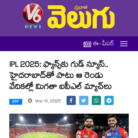
ఈ-పేపర్
IPL 2025: ఫ్యాన్స్‌కు గుడ్ న్యూస్..
హైదరాబాద్‌తో పాటు ఆ రెండు
వేదికల్లో మిగతా ఐపీఎల్ మ్యాచ్‌లు
May 10, 2025
క్రికెట్