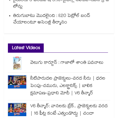
రైతులకు కోపరేటివ్ షాక్..సొసైటీల్లో నిలిచిపోయిన క్రాప్
లోన్లు
తిరుగుబాటు మొదలైంది : E20 పెట్రోల్ బంద్
చేయాలంటూ అసెంబ్లీ తీర్మానం
Latest Videos
వెలుగు కార్టూన్ : గాజాలో శాంతి పవనాలు
నీటిపారుదల ప్రాజెక్టులు-వరద నీరు | ధరల
పెంపు-చమురు, ఎలక్ట్రానిక్స్ | బాలిక
క్షమాపణ-ప్రధాని మోదీ | V6 తీన్మార్
V6 తీన్మార్: వానలకు బ్రేక్.. ప్రాజెక్టులకు వరద
| 16 ఫీట్ల కంటే ఎత్తుండొద్దు | చందా