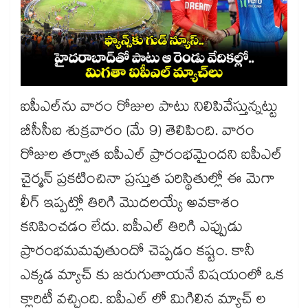
ఐపీఎల్‌‌‌‌‌‌‌‌‌‌‌‌‌‌‌‌‌‌‌‌‌‌‌‌‌‌‌‌‌‌‌‌ను వారం రోజుల పాటు నిలిపివేస్తున్నట్టు
బీసీసీఐ శుక్రవారం (మే 9) తెలిపింది. వారం
రోజుల తర్వాత ఐపీఎల్ ప్రారంభమైందని ఐపీఎల్
చైర్మన్ ప్రకటించినా ప్రస్తుత పరిస్థితుల్లో ఈ మెగా
లీగ్ ఇప్పట్లో తిరిగి మొదలయ్యే అవకాశం
కనిపించడం లేదు. ఐపీఎల్ తిరిగి ఎప్పుడు
ప్రారంభమమవుతుందో చెప్పడం కష్టం. కానీ
ఎక్కడ మ్యాచ్ కు జరుగుతాయనే విషయంలో ఒక
క్లారిటీ వచ్చింది. ఐపీఎల్ లో మిగిలిన మ్యాచ్ ల