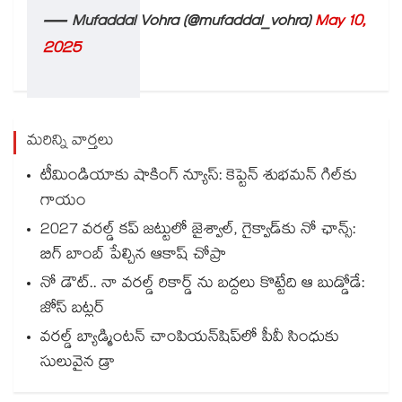
— Mufaddal Vohra (@mufaddal_vohra)
May 10,
2025
మరిన్ని వార్తలు
టీమిండియాకు షాకింగ్ న్యూస్: కెప్టెన్ శుభమన్ గిల్‎కు
గాయం
2027 వరల్డ్ కప్‎ జట్టులో జైశ్వాల్, గైక్వాడ్‎కు నో ఛాన్స్:
బిగ్ బాంబ్ పేల్చిన ఆకాష్ చోప్రా
నో డౌట్.. నా వరల్డ్ రికార్డ్ ను బద్దలు కొట్టేది ఆ బుడ్డోడే:
జోస్ బట్లర్
వరల్డ్ బ్యాడ్మింటన్ చాంపియన్‌షిప్‌లో పీవీ సింధుకు
సులువైన డ్రా