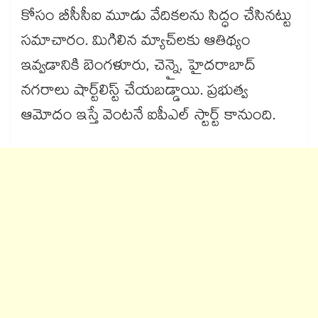
కోసం బీసీసీఐ మూడు వేదికలను సిద్ధం చేసినట్టు
సమాచారం. మిగిలిన మ్యాచ్‌లకు ఆతిథ్యం
ఇవ్వడానికి బెంగళూరు, చెన్నై, హైదరాబాద్
నగరాలు షార్ట్‌లిస్ట్ చేయబడ్డాయి. ప్రభుత్వ
ఆమోదం ఇస్తే వెంటనే ఐపీఎల్ స్టార్ట్ కానుంది.