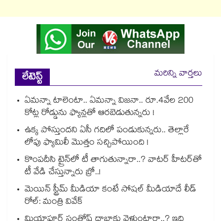
మరిన్ని వార్తలు
లేటెస్ట్
ఏమన్నా టాలెంటా.. ఏమన్నా విజనా.. రూ.4వేల 200
కోట్ల రోడ్డును ఫ్యాన్లతో ఆరబెడుతున్నరు !
ఉక్క పోస్తుందని ఏసీ గదిలో పండుకున్నరు.. తెల్లారే
లోపు ఫ్యామిలీ మొత్తం సచ్చిపోయింది !
కొంపదీసి ట్రైన్⁬లో టీ తాగుతున్నారా..? వాటర్ హీటర్⁭⁭తో
టీ వేడి చేస్తున్నారు బ్రో..!
మెయిన్ స్ట్రీమ్ మీడియా కంటే సోషల్ మీడియాదే లీడ్
రోల్: మంత్రి వివేక్
మియాపూర్ సంతోష్ దాబాకు వెళ్తుంటారా..? ఇది