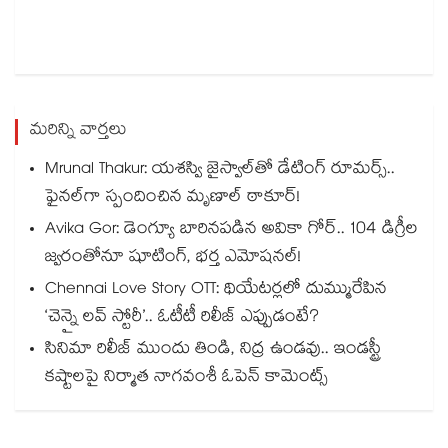
మరిన్ని వార్తలు
Mrunal Thakur: యశస్వి జైస్వాల్‌తో డేటింగ్ రూమర్స్‌..
ఫైనల్‌గా స్పందించిన మృణాల్ ఠాకూర్!
Avika Gor: డెంగ్యూ బారినపడిన అవికా గోర్.. 104 డిగ్రీల
జ్వరంతోనూ షూటింగ్, భర్త ఎమోషనల్!
Chennai Love Story OTT: థియేటర్లలో దుమ్మురేపిన
‘చెన్నై లవ్ స్టోరీ’.. ఓటీటీ రిలీజ్ ఎప్పుడంటే?
సినిమా రిలీజ్ ముందు తిండి, నిద్ర ఉండవు.. ఇండస్ట్రీ
కష్టాలపై నిర్మాత నాగవంశీ ఓపెన్ కామెంట్స్