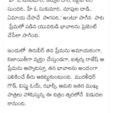
‘హే ఓ సుకుమారి.. కన్నుల దారి, నీవైపే చేరే
సుందరి.. హే ఓ సుకుమారి.. చూపుల దాడి..
ఏమాయ చేసావే సొగసరి..’ అంటూ సాగిన పాట
ప్రేమలో పడిన యువకుడి భావాలను ప్రెజెంట్
చేసేలా సాగింది.
ఇందులో తిరువీర్ తన ప్రేమను అమాయకంగా,
నిజాయితీగా వ్యక్తం చేస్తుండగా, ఐశ్వర్య రాజేష్ ఆ
ప్రేమను ఆస్వాదిస్తూ, తన భావాలను అందంగా
పలికించే తీరు ఆకట్టుకుంటుంది. మురళీధర్
గౌడ్, విష్ణు ఓయ్, ఝాన్సీ, ఆమని ఇతర ముఖ్య
పాత్రలు పోషిస్తున్న ఈ చిత్రం త్వరలోనే విడుదల
కానుంది.