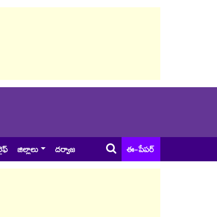
ైఫ్
జిల్లాలు
దర్వాజ
ఈ-పేపర్