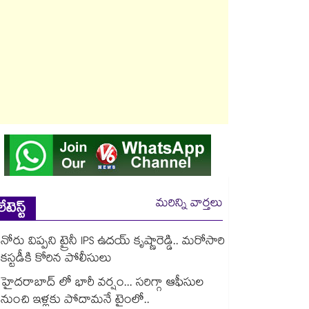
మరిన్ని వార్తలు
లేటెస్ట్
నోరు విప్పని ట్రైనీ IPS ఉదయ్ కృష్ణారెడ్డి.. మరోసారి
కస్టడీకి కోరిన పోలీసులు
హైదరాబాద్ లో భారీ వర్షం... సరిగ్గా ఆఫీసుల
నుంచి ఇళ్లకు పోదామనే టైంలో..