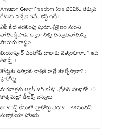
Amazon Great Freedom Sale 2026.. తక్కువ
రేటుకు వచ్చేవి ఇవే.. లిస్ట్ ఇదే !
ఏపీ నీటి తరలింపు షురూ..శ్రీశైలం నుంచి
పోతిరెడ్డిపాడు ద్వారా నీళ్లు తన్నుకుపోతున్న
పొరుగు రాష్ట్రం
మియాపూర్ సంతోష్ దాబాకు వెళ్తుంటారా..? ఇది
తెలిస్తే...!
కోర్టుకు వస్తారని రాత్రికి రాత్రే కూల్చేస్తారా? :
హైకోర్టు
మగవాళ్లకు ఆర్టీసీ బిగ్ రిలీఫ్ ..గ్రేటర్ పరిధిలో 75
కొత్త మెట్రో డీలక్స్ బస్సులు
కంటెంప్ట్ కేసులో హైకోర్టు ఎదుట.. IAS సందీప్
సుల్తానియా హాజరు