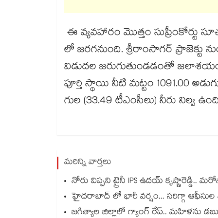
ఈ వ్యవహారం మొత్తం సుప్రీంకోర్టు సూచ
లో జరగనుంది. శ్రీరాంసాగర్ ప్రాజెక్టు
విడుదల జరుగుతుండడంతో జలాశయంలో నీట
పూర్తి స్థాయి నీటి మట్టం 1091.00 అడ
గుల (33.49 టీఎంసీలు) నీరు నిల్వ ఉంది
మరిన్ని వార్తలు
నోరు విప్పని ట్రైనీ IPS ఉదయ్ కృష్ణారెడ్డి.. మ
హైదరాబాద్ లో భారీ వర్షం... సరిగ్గా ఆఫీసు
జగిత్యాల జిల్లాలో గ్యాంగ్ రేప్.. మహిళను డబ