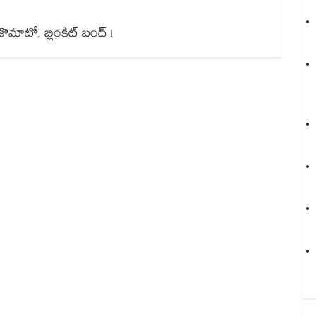
, జొమాటో, బ్లింకిట్ బంద్ !