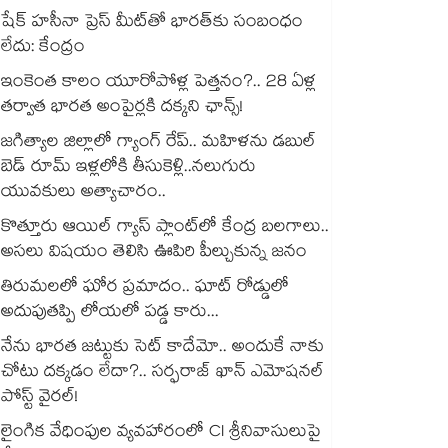
షేక్ హసీనా ప్రెస్ మీట్‎తో భారత్‎కు సంబంధం
లేదు: కేంద్రం
ఇంకెంత కాలం యూరోపోళ్ల పెత్తనం?.. 28 ఏళ్ల
తర్వాత భారత అంపైర్లకి దక్కని ఛాన్స్!
జగిత్యాల జిల్లాలో గ్యాంగ్ రేప్.. మహిళను డబుల్
బెడ్ రూమ్ ఇళ్లలోకి తీసుకెళ్లి..నలుగురు
యువకులు అత్యాచారం..
కొత్తూరు ఆయిల్ గ్యాస్⁪ ప్లాంట్⁫లో కేంద్ర బలగాలు..
అసలు విషయం తెలిసి ఊపిరి పీల్చుకున్న జనం
తిరుమలలో ఘోర ప్రమాదం.. ఘాట్ రోడ్డులో
అదుపుతప్పి లోయలో పడ్డ కారు...
నేను భారత జట్టుకు సెట్ కాదేమో.. అందుకే నాకు
చోటు దక్కడం లేదా?.. సర్ఫరాజ్ ఖాన్ ఎమోషనల్
పోస్ట్ వైరల్!
లైంగిక వేధింపుల వ్యవహారంలో CI శ్రీనివాసులుపై