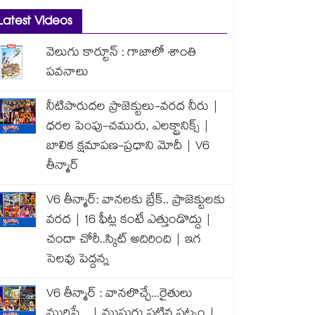
Latest Videos
వెలుగు కార్టూన్ : గాజాలో శాంతి
పవనాలు
నీటిపారుదల ప్రాజెక్టులు-వరద నీరు |
ధరల పెంపు-చమురు, ఎలక్ట్రానిక్స్ |
బాలిక క్షమాపణ-ప్రధాని మోదీ | V6
తీన్మార్
V6 తీన్మార్: వానలకు బ్రేక్.. ప్రాజెక్టులకు
వరద | 16 ఫీట్ల కంటే ఎత్తుండొద్దు |
చందా చోరీ..స్కిట్ అదిరింది | ఇగ
సెలవు పెద్దన్న
V6 తీన్మార్ : వానలొచ్చే...రైతులు
మురిసే... | ముసురు పట్టిన పట్నం |