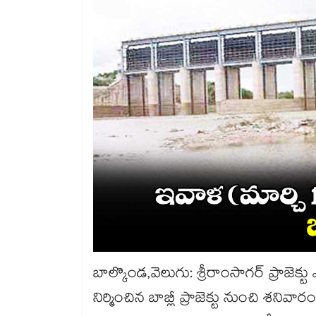
బాల్కొండ,వెలుగు: శ్రీరాంసాగర్ ప్రాజెక
నిర్మించిన బాబ్లీ ప్రాజెక్టు నుంచి శనివార