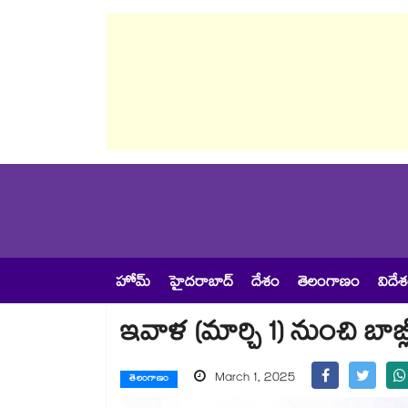
హోమ్
హైదరాబాద్
దేశం
తెలంగాణం
విదే
ఇవాళ (మార్చి 1) నుంచి బాబ్
March 1, 2025
తెలంగాణం