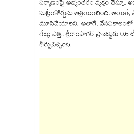
నిర్మాణంపై అభ్యంతరం వ్యక్తం చేస్తూ.. అప్
సుప్రీంకోర్టును ఆశ్రయించింది. అయితే, ఏటా
మూసివేయాలని.. అలాగే, వేసవికాలంలో తలెత
గేట్లు ఎత్తి.. శ్రీరాంసాగర్ ప్రాజెక్టుకు 0
తీర్పునిచ్చింది.