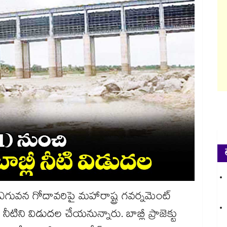
్టు ఎగువన గోదావరిపై మహారాష్ట్ర గవర్నమెంట్
ం నీటిని విడుదల చేయనున్నారు. బాబ్లీ ప్రాజెక్టు