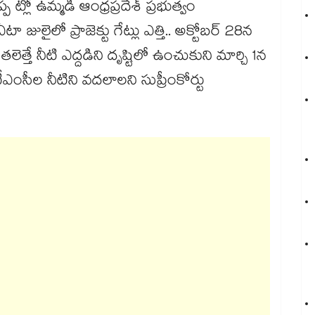
ప ట్లో ఉమ్మడి ఆంధ్రప్రదేశ్ ​ప్రభుత్వం
 జులైలో ప్రాజెక్టు గేట్లు ఎత్తి.. అక్టోబర్ 28న
్తే నీటి ఎద్దడిని దృష్టిలో ఉంచుకుని మార్చి 1న
.6 టీఎంసీల నీటిని వదలాలని సుప్రీంకోర్టు