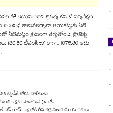
నల తో నియమించిన త్రిసభ్య కమిటీ పర్యవేక్షణ
 నుం చి వివిధ కాలువలద్వారా ఆయకట్టుకు నీటి
ిమట్టం క్రమంగా తగ్గుతోంది. ప్రాజెక్టు
ుగులు (80.50 టీఎంసీలు) కాగా.. 1075.30 అడు
.
రోసారి కస్టడీకి కోరిన పోలీసులు
ల నుంచి ఇళ్లకు పోదామనే టైంలో..
ుల్ బెడ్ రూమ్ ఇళ్లలోకి తీసుకెళ్లి..నలుగురు యువకులు