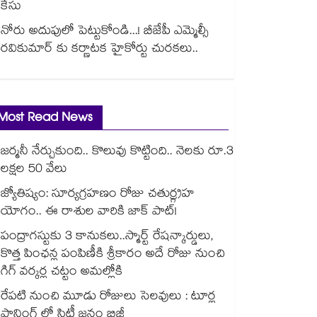
కేసు
నోరు అదుపులో పెట్టుకోండి...! బీజేపీ ఎమ్మెల్సీ
రవికుమార్ కు కర్ణాటక హైకోర్టు చురకలు..
Most Read News
జర్మనీ నేర్చుకుంది.. కొలువు కొట్టింది.. నెలకు రూ.3
లక్షల 50 వేలు
జ్యోతిష్యం: సూర్యగ్రహణం రోజు చతుర్గ్రహ
యోగం.. ఈ రాశుల వారికి జాక్ పాట్!
పంద్రాగస్టుకు 3 కానుకలు..స్మార్ట్ రేషన్కార్డులు,
కొత్త పింఛన్ల పంపిణీకి శ్రీకారం అదే రోజు నుంచి
గిగ్ వర్కర్ల చట్టం అమల్లోకి
రేపటి నుంచి మూడు రోజులు సెలవులు : టూర్ల
ప్లానింగ్ లో సిటీ జనం బిజీ