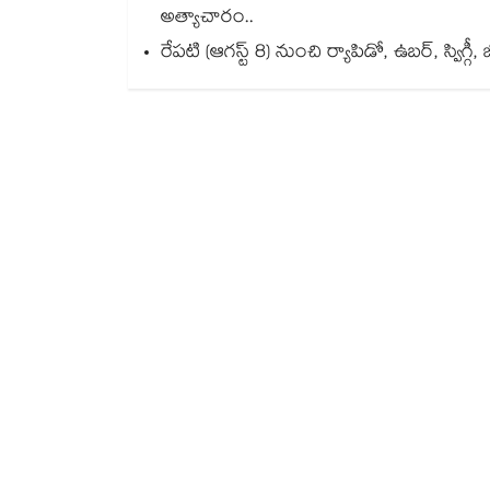
అత్యాచారం..
రేపటి (ఆగస్ట్ 8) నుంచి ర్యాపిడో, ఉబర్, స్విగ్గీ