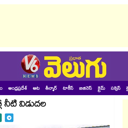
శం
ఆంధ్రప్రదేశ్
ఆట
తీన్మార్
టాకీస్
బిజినెస్
క్రైమ్
సక్సెస్
ల
లీ నీటి విడుదల