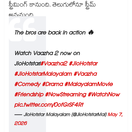
స్ట్రీమింగ్ కానుంది. తెలుగులోనూ స్ట్రీమ్
అవ్వనుంది.
The bros are back in action 🔥
Watch Vaazha 2 now on
JioHotstar!
#Vaazha2
#JioHotstar
#JioHotstarMalayalam
#Vaazha
#Comedy
#Drama
#MalayalamMovie
#Friendship
#NowStreaming
#WatchNow
pic.twitter.com/0ofGrSF4Rt
— JioHotstar Malayalam (@JioHotstarMal)
May 7,
2026