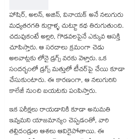
‘వాలా 2’ కథ:
హాషిర్‌, అలన్‌, అజిన్‌, వినాయక్ అనే నలుగురు
మధ్యతరగతి కుర్రాళ్ళ చుట్టూ కథ తిరుగుతుంది.
చదువుకంటే అల్లరి, గొడవలపైనే ఎక్కువ ఆసక్తి
చూపిస్తారు. ఆ సరదాలు క్రమంగా చెడు
అలవాట్లకు లోనై డ్రగ్స్‌ వరకు వెళ్తారు. ఒక
సందర్భంలో డ్రగ్స్‌ మత్తులో టీచర్‌పై చేయి కూడా
చేసుకుంటారు. ఈ కారణంగా, ఆ నలుగురిని
కాలేజీ నుంచి బయటకు పంపిస్తారు.
ఇక పరీక్షలు రాయడానికి కూడా అనుమతి
ఇవ్వమని యాజమాన్యం చెప్పడంతో, వారి
తల్లిదండ్రుల ఆశలు ఆవిరైపోతాయి. ఈ