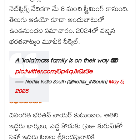
నెట్‌ఫ్లిక్స్ వేదికగా మే 8 నుంచి స్ట్రీమింగ్ కానుంది.
తెలుగు ఆడియో కూడా అందుబాటులో
ఉండనుందని సమాచారం. 2024లో వచ్చిన
భరతనాట్యం మూవీకి సీక్వెల్.
A ‘kola’mass family is on their way 🫨
pic.twitter.com/0p4qJkQs3e
— Netflix India South (@Netflix_INSouth)
May 5,
2026
కథేంటంటే..
దివంగత భరతన్ నాయర్ కుటుంబం.. అతని
ఇద్దరు భార్యలు, పెద్ద కొడుకు (సైజు కురుప్)తో
సహా ఇద్దరు పిల్లలు శ్రీకందపురానికి