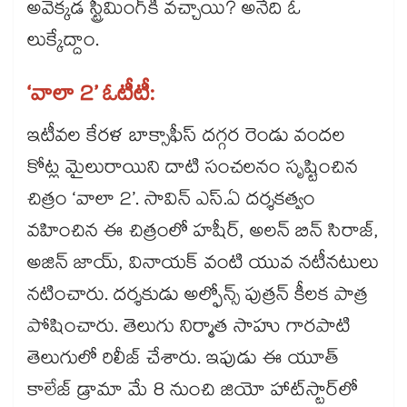
అవెక్కడ స్ట్రీమింగ్⁭కి వచ్చాయి? అనేది ఓ
లుక్కేద్దాం.
‘వాలా 2’ ఓటీటీ:
ఇటీవల కేరళ బాక్సాఫీస్ దగ్గర రెండు వందల
కోట్ల మైలురాయిని దాటి సంచలనం సృష్టించిన
చిత్రం ‘వాలా 2’. సావిన్ ఎస్.ఏ దర్శకత్వం
వహించిన ఈ చిత్రంలో హషీర్, అలన్ బిన్ సిరాజ్,
అజిన్ జాయ్, వినాయక్ వంటి యువ నటీనటులు
నటించారు. దర్శకుడు అల్ఫోన్స్ పుత్రన్ కీలక పాత్ర
పోషించారు. తెలుగు నిర్మాత సాహు గారపాటి
తెలుగులో రిలీజ్ చేశారు. ఇపుడు ఈ యూత్
కాలేజ్ డ్రామా మే 8 నుంచి జియో హాట్‌స్టార్‌లో