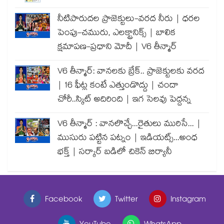
నీటిపారుదల ప్రాజెక్టులు-వరద నీరు | ధరల
పెంపు-చమురు, ఎలక్ట్రానిక్స్ | బాలిక
క్షమాపణ-ప్రధాని మోదీ | V6 తీన్మార్
V6 తీన్మార్: వానలకు బ్రేక్.. ప్రాజెక్టులకు వరద
| 16 ఫీట్ల కంటే ఎత్తుండొద్దు | చందా
చోరీ..స్కిట్ అదిరింది | ఇగ సెలవు పెద్దన్న
V6 తీన్మార్ : వానలొచ్చే...రైతులు మురిసే... |
ముసురు పట్టిన పట్నం | ఇడియట్స్...అంధ
భక్త్ | సర్కార్ బడిలో చికెన్ బిర్యానీ
Facebook
Twitter
Instagram