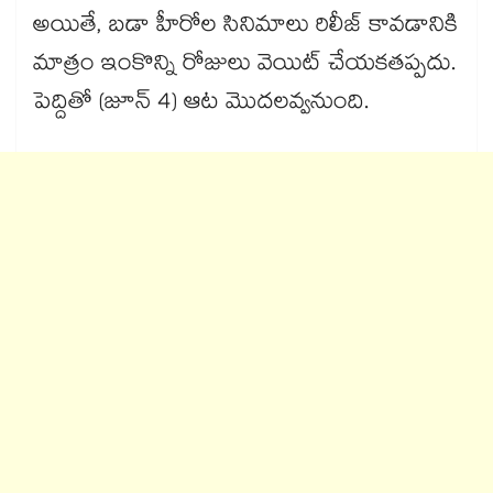
అయితే, బడా హీరోల సినిమాలు రిలీజ్ కావడానికి
మాత్రం ఇంకొన్ని రోజులు వెయిట్ చేయకతప్పదు.
పెద్దితో (జూన్ 4) ఆట మొదలవ్వనుంది.