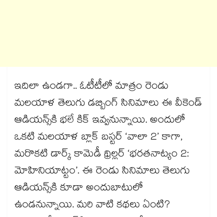
ఇదిలా ఉండగా.. ఓటీటీలో మాత్రం రెండు
మలయాళ తెలుగు డబ్బింగ్ సినిమాలు ఈ వీకెండ్
ఆడియన్స్⁬కి భలే కిక్ ఇవ్వనున్నాయి. అందులో
ఒకటి మలయాళ బ్లాక్ బస్టర్ ‘వాలా 2’ కాగా,
మరొకటి డార్క్ కామెడీ థ్రిల్లర్ ‘భరతనాట్యం 2:
మోహినియాట్టం’. ఈ రెండు సినిమాలు తెలుగు
ఆడియన్స్⁭కి కూడా అందుబాటులో
ఉండనున్నాయి. మరి వాటి కథలు ఏంటి?