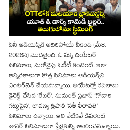
సినీ ఆడియన్స్⁬కి అదిరిపోయే వీకెండ్ (మే8,
2026న) మొదలైంది. ఓ పక్క థియేటర్
సినిమాలు, మరోవైపు ఓటీటీ కంటెంట్. ఇలా
అన్నిరకాలుగా కొత్త సినిమాలు ఆడియన్స్⁭ని
ఎంటర్⁬టైన్ చేయనున్నాయి. థియేటర్లో రవిబాబు
డైరెక్ట్ చేసిన ‘రేజర్’, సుమంత్ ప్రభాస్ ‘గోదారి
గట్టుపైన’, లావణ్య త్రిపాఠీ ‘సతీ లీలావతి’
సినిమాలు ఉన్నాయి. ఇవి వేటికవే డిఫరెంట్
జానర్ సినిమాలుగా ప్రేక్షకుల్ని అలరించనున్నాయి.