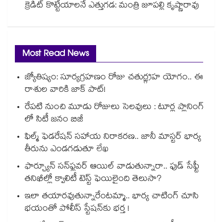
క్రెడిట్ కొట్టేయాలనే ఎత్తుగడ: మంత్రి జూపల్లి కృష్ణారావు
Most Read News
జ్యోతిష్యం: సూర్యగ్రహణం రోజు చతుర్గ్రహ యోగం.. ఈ
రాశుల వారికి జాక్ పాట్!
రేపటి నుంచి మూడు రోజులు సెలవులు : టూర్ల ప్లానింగ్
లో సిటీ జనం బిజీ
ఫిల్మ్ ఫెడరేషన్ సహాయ నిరాకరణ.. జానీ మాస్టర్ భార్య
తీరును ఎండగడుతూ లేఖ
ఫార్చ్యూన్ సన్‌ఫ్లవర్ ఆయిల్ వాడుతున్నారా.. ఫుడ్ సేఫ్టీ
తనిఖీల్లో క్వాలిటీ టెస్ట్ ఫెయిలైంది తెలుసా?
ఇలా తయారవుతున్నారేంటమ్మా.. భార్య చాటింగ్ చూసి
భయంతో పోలీస్ స్టేషన్⁫కు భర్త !