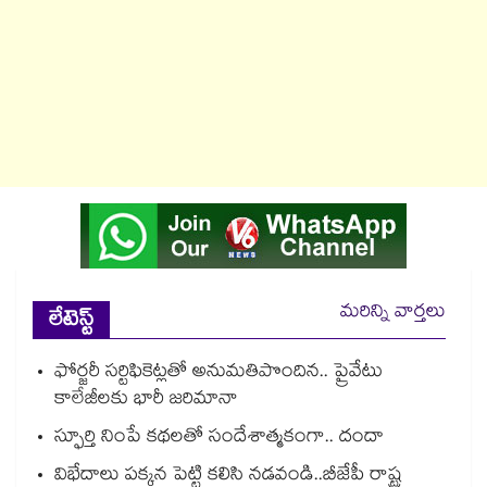
మరిన్ని వార్తలు
లేటెస్ట్
ఫోర్జరీ సర్టిఫికెట్లతో అనుమతిపొందిన.. ప్రైవేటు
కాలేజీలకు భారీ జరిమానా
స్ఫూర్తి నింపే కథలతో సందేశాత్మకంగా.. దందా
విభేదాలు పక్కన పెట్టి కలిసి నడవండి..బీజేపీ రాష్ట్ర