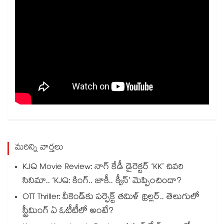
మరిన్ని వార్తలు
KJQ Movie Review: నాగ్ కేడీ డైరెక్టర్ ‘KK’ చివరి
సినిమా.. ‘KJQ: కింగ్.. జాకీ.. క్వీన్’ మెప్పించిందా?
OTT Thriller: వీకెండ్‌కు పర్ఫెక్ట్ తమిళ్ థ్రిల్లర్.. తెలుగులో
స్ట్రీమింగ్ ఏ ఓటీటీలో అంటే?