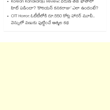
Korean Kanakaraju Review: వరుణ్ తేజ్ ఖాతాలో
హిట్ పడిందా? ‘కొరియన్ కనకరాజు’ ఎలా ఉందంటే?
OTT Horror: ఓటీటీలోకి రూ.550 కోట్ల హారర్ మూవీ..
వెన్నులో వణుకు పుట్టించే ఆత్మల కథ