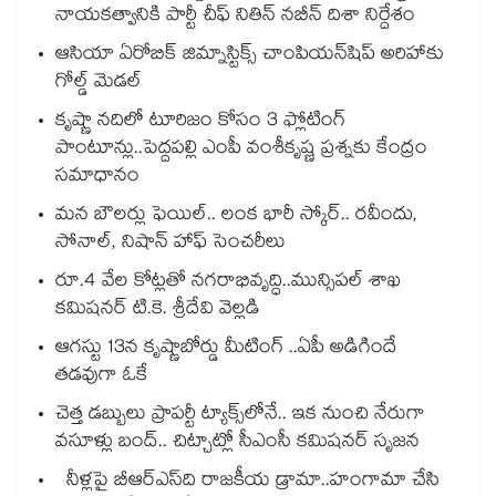
నాయకత్వానికి పార్టీ చీఫ్ నితిన్ నబీన్ దిశా నిర్దేశం
ఆసియా ఏరోబిక్ జిమ్నాస్టిక్స్ చాంపియన్⁭షిప్ అరిహాకు
గోల్డ్ మెడల్
కృష్ణా నదిలో టూరిజం కోసం 3 ఫ్లోటింగ్
పాంటూన్లు..పెద్దపల్లి ఎంపీ వంశీకృష్ణ ప్రశ్నకు కేంద్రం
సమాధానం
మన బౌలర్లు ఫెయిల్.. లంక భారీ స్కోర్.. రవీందు,
సోనాల్‌‌‌‌, నిషాన్ హాఫ్ సెంచరీలు
రూ.4 వేల కోట్లతో నగరాభివృద్ధి..మున్సిపల్‌‌ శాఖ
కమిషనర్‌‌ టి.కె. శ్రీదేవి వెల్లడి
ఆగస్టు 13న కృష్ణాబోర్డు మీటింగ్ ..ఏపీ అడిగిందే
తడవుగా ఓకే
చెత్త డబ్బులు ప్రాపర్టీ ట్యాక్స్⁭లోనే.. ఇక నుంచి నేరుగా
వసూళ్లు బంద్.. చిట్చాట్లో సీఎంసీ కమిషనర్ సృజన
నీళ్లపై బీఆర్ఎస్‌‌‌‌ది రాజకీయ డ్రామా..హంగామా చేసి