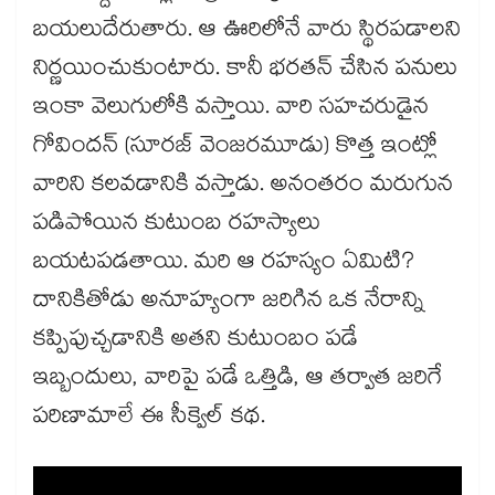
బయలుదేరుతారు. ఆ ఊరిలోనే వారు స్థిరపడాలని
నిర్ణయించుకుంటారు. కానీ భరతన్ చేసిన పనులు
ఇంకా వెలుగులోకి వస్తాయి. వారి సహచరుడైన
గోవిందన్ (సూరజ్ వెంజరమూడు) కొత్త ఇంట్లో
వారిని కలవడానికి వస్తాడు. అనంతరం మరుగున
పడిపోయిన కుటుంబ రహస్యాలు
బయటపడతాయి. మరి ఆ రహస్యం ఏమిటి?
దానికితోడు అనూహ్యంగా జరిగిన ఒక నేరాన్ని
కప్పిపుచ్చడానికి అతని కుటుంబం పడే
ఇబ్బందులు, వారిపై పడే ఒత్తిడి, ఆ తర్వాత జరిగే
పరిణామాలే ఈ సీక్వెల్ కథ.