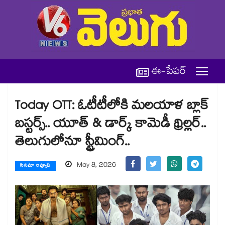
ఈ-పేపర్
Today OTT: ఓటీటీలోకి మలయాళ బ్లాక్‌
బస్టర్స్.. యూత్ & డార్క్ కామెడీ థ్రిల్లర్‌..
తెలుగులోనూ స్ట్రీమింగ్..
May 8, 2026
సినిమా రివ్యూస్