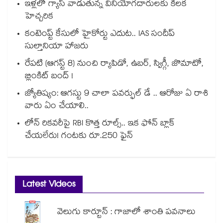
ఇళ్లలో గ్యాస్ వాడుతున్న వినియోగదారులకు కీలక
హెచ్చరిక
కంటెంప్ట్ కేసులో హైకోర్టు ఎదుట.. IAS సందీప్
సుల్తానియా హాజరు
రేపటి (ఆగస్ట్ 8) నుంచి ర్యాపిడో, ఉబర్, స్విగ్గీ, జొమాటో,
బ్లింకిట్ బంద్ !
జ్యోతిష్యం: ఆగస్టు 9 చాలా పవర్ఫుల్ డే .. ఆరోజు ఏ రాశి
వారు ఏం చేయాలి..
లోన్ రికవరీపై RBI కొత్త రూల్స్.. ఇక ఫోన్ బ్లాక్
చేయలేరు! గంటకు రూ.250 ఫైన్
Latest Videos
వెలుగు కార్టూన్ : గాజాలో శాంతి పవనాలు