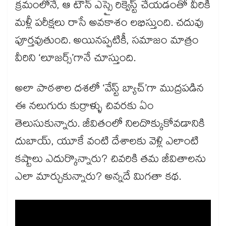
క్రమంలోనే, ఆ టౌన్ ఎస్సై రిక్వెస్ట్ చేయడంతో వీరికి
మళ్లీ పరీక్షలు రాసే అవకాశం లభిస్తుంది. చదువు
పూర్తవుతుంది. అయినప్పటికీ, సమాజం మాత్రం
వీరిని ‘లూజర్స్‌’గానే చూస్తుంది.
అలా పాఠశాల దశలో ‘వేస్ట్ బ్యాచ్‌’గా ముద్రపడిన
ఈ నలుగురు కుర్రాళ్ళు చివరకు ఏం
తెలుసుకున్నారు. జీవితంలో నిలదొక్కుకోవడానికి
దుబాయ్‌, యూకే వంటి దేశాలకు వెళ్లి ఎలాంటి
కష్టాలు ఎదుర్కొన్నారు? చివరికి తమ జీవితాలను
ఎలా మార్చుకున్నారు? అన్నదే మిగతా కథ.