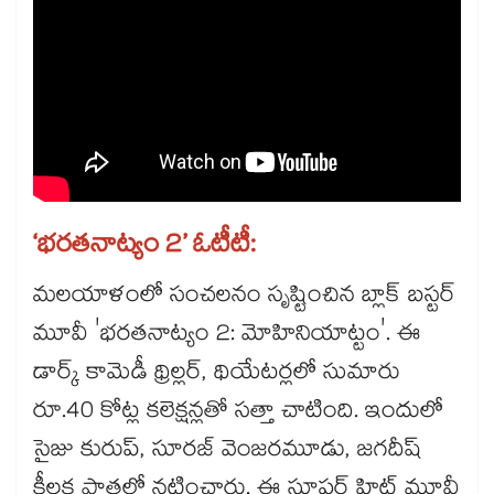
‘భరతనాట్యం 2’ ఓటీటీ:
మలయాళంలో సంచలనం సృష్టించిన బ్లాక్ బస్టర్
మూవీ 'భరతనాట్యం 2: మోహినియాట్టం'. ఈ
డార్క్ కామెడీ థ్రిల్లర్, థియేటర్లలో సుమారు
రూ.40 కోట్ల కలెక్షన్లతో సత్తా చాటింది. ఇందులో
సైజు కురుప్, సూరజ్ వెంజరమూడు, జగదీష్
కీలక పాత్రల్లో నటించారు. ఈ సూపర్ హిట్ మూవీ