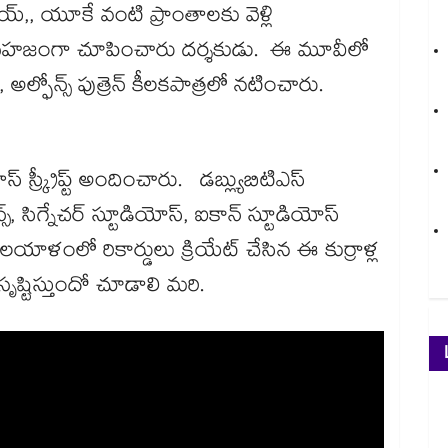
్,, యూకే వంటి ప్రాంతాలకు వెళ్లి
లో సహజంగా చూపించారు దర్శకుడు. ఈ మూవీలో
ల్ఫోన్స్ పుత్రెన్ కీలకపాత్రలో నటించారు.
 స్క్రీప్ట్ అందించారు. డబ్ల్యుబిటిఎస్
రీన్స్, సిగ్నేచర్ స్టూడియోస్, ఐకాన్ స్టూడియోస్
ాళంలో రికార్డులు క్రియేట్ చేసిన ఈ కుర్రాళ్ల
్టిస్తుందో చూడాలి మరి.