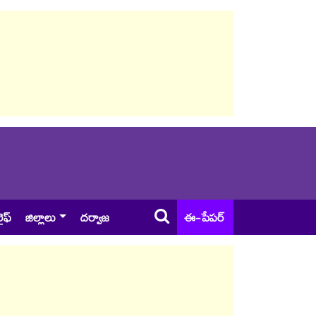
ైఫ్
జిల్లాలు
దర్వాజ
ఈ-పేపర్