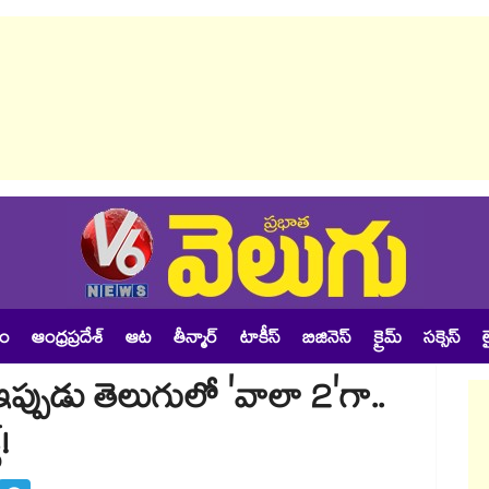
శం
ఆంధ్రప్రదేశ్
ఆట
తీన్మార్
టాకీస్
బిజినెస్
క్రైమ్
సక్సెస్
ల
పుడు తెలుగులో 'వాలా 2'గా..
!