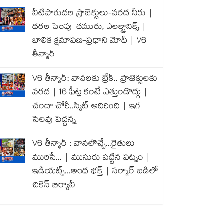
నీటిపారుదల ప్రాజెక్టులు-వరద నీరు |
ధరల పెంపు-చమురు, ఎలక్ట్రానిక్స్ |
బాలిక క్షమాపణ-ప్రధాని మోదీ | V6
తీన్మార్
V6 తీన్మార్: వానలకు బ్రేక్.. ప్రాజెక్టులకు
వరద | 16 ఫీట్ల కంటే ఎత్తుండొద్దు |
చందా చోరీ..స్కిట్ అదిరింది | ఇగ
సెలవు పెద్దన్న
V6 తీన్మార్ : వానలొచ్చే...రైతులు
మురిసే... | ముసురు పట్టిన పట్నం |
ఇడియట్స్...అంధ భక్త్ | సర్కార్ బడిలో
చికెన్ బిర్యానీ