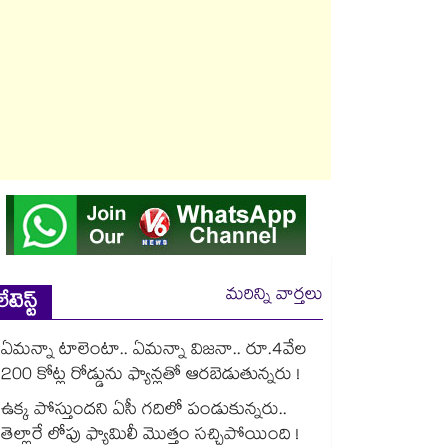
మరిన్ని వార్తలు
లేటెస్ట్
ఏమన్నా టాలెంటా.. ఏమన్నా విజనా.. రూ.4వేల
200 కోట్ల రోడ్డును ఫ్యాన్లతో ఆరబెడుతున్నరు !
ఉక్క పోస్తుందని ఏసీ గదిలో పండుకున్నరు..
తెల్లారే లోపు ఫ్యామిలీ మొత్తం సచ్చిపోయింది !