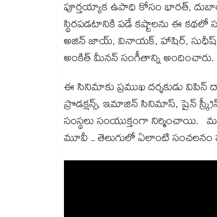
పూర్తయ్యాక ఉపాధి కోసం భారత్, దుబాయ
స్థిరపడటానికి పడే కష్టాలను ఈ కథ
అజిన్ జాయ్, వినాయక్, హాషిర్, సుధీష్, అ
అంకిత్ మీనన్ సంగీతాన్ని అందించారు.
ఈ సినిమాకు ప్రముఖ దర్శకుడు విపిన్ దాస్
ప్రొడక్షన్స్, ఇమాజిన్ సినిమాస్, షైన్ స్క్
సంస్థలు సంయుక్తంగా నిర్మించాయి. మలయ
మూవీ .. తెలుగులో ఏలాంటి సంచలనం సృష