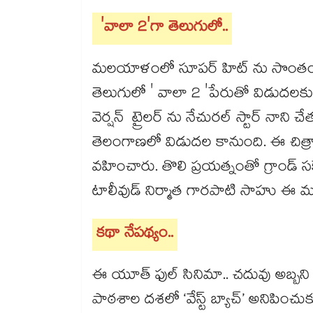
'వాలా 2'గా తెలుగులో..
మలయాళంలో సూపర్ హిట్ ను సొంతం చ
తెలుగులో ' వాలా 2 'పేరుతో విడుదలకు స
వెర్షన్ ట్రైలర్ ను నేచురల్ స్టార్ నాని
తెలంగాణలో విడుదల కానుంది. ఈ చిత్రాన
వహించారు. తొలి ప్రయత్నంతో గ్రాండ్ స
టాలీవుడ్ నిర్మాత గారపాటి సాహు ఈ మ
కథా నేపథ్యం..
ఈ యూత్ ఫుల్ సినిమా.. చదువు అబ్బని న
పాఠశాల దశలో ‘వేస్ట్ బ్యాచ్’ అనిపించ