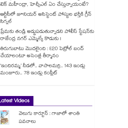
టెక్ మహీంద్రా, హెచ్సీఎల్ ఏం చేస్తున్నాయంటే?
ఆర్టీసీలో జూనియర్ అసిస్టెంట్‌‌ పోస్టుల భర్తీకి గ్రీన్‌‌
సిగ్నల్
ప్రేమకు తండ్రి అడ్డుపడుతున్నాడని పోలీస్ స్టేషన్⁪కు
రాజేంద్ర నగర్ ఎమ్మెల్యే కొడుకు !
తిరుగుబాటు మొదలైంది : E20 పెట్రోల్ బంద్
చేయాలంటూ అసెంబ్లీ తీర్మానం
‘ఇందిరమ్మ’ నీడలో.. వాసాలమర్రి.. 143 ఇండ్లు
మంజూరు.. 78 ఇండ్లు కంప్లీట్
Latest Videos
వెలుగు కార్టూన్ : గాజాలో శాంతి
పవనాలు