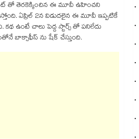
డ్జెట్ తో తెరకెక్కించిన ఈ మూవీ ఉహించని
ిస్తోంది. ఏప్రిల్ 2న విడుదలైన ఈ మూవీ ఇప్పటికే
ది. కథ ఉంటే చాలు పెద్ద స్టార్స్ తో పనిలేదు
నే బాక్సాఫీస్ ను షేక్ చేస్తుంది.