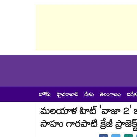
హోమ్
హైదరాబాద్
దేశం
తెలంగాణం
విదే
మలయాళ హిట్ 'వాజా 2' ఇప్
సాహు గారపాటి క్రేజీ ప్రాజెక్ట్