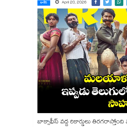
April 20, 2026
టాకీస్
బాక్సాఫీస్ వద్ద రికార్డులు తిరగరాస్త