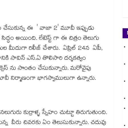
ేసుకున్న ఈ ' వాజా 2' మూవీ ఇప్పుడు
ిద్ధం అయింది. లేటెస్ట్ గా ఈ చిత్రం తెలుగు
 చేతుల మీదుగా రిలీజ్ చేశారు. ఏప్రిల్ 24న ఏపీ,
ికి సావిన్ ఎస్.ఏ తొలిసారి దర్శకత్వం
క్సెస్ ను సొంతం చేసుకున్నారు. మరోవైపు
ూవీ నిర్మాణంగా భాగస్వాములుగా ఉన్నారు.
లుగురు కుర్రాళ్ళ స్నేహం చుట్టూ తిరుగుతుంది.
ుకున్న వీరు చివరకు ఏం తెలుసుకున్నారు. చదువు