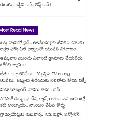
రేటుకు వచ్చేవి ఇవే.. లిస్ట్ ఇదే !
Most Read News
ఒక్క ర్యాపిడో రైడ్.. తలకిందులైన జీవితం: రూ.25
లక్షల హాస్పిటల్ బిల్లులతో యువతి పోరాటం
అమ్మవారి ముందు ఎలాంటి డ్రామాలు చేయలేదు:
జోగిని శ్యామల
జీతం లక్షా 60వేలు.. కట్టాల్సిన EMIలు లక్షా
85వేలు.. అప్పులు తీరేందుకు సలహాలు కోరిన టెక్కీ
మహబూబ్నగర్: పాము కాదు.. చేపే
ATMలో డబ్బు డ్రా చేస్తే క్యాష్ రాకుండానే అకౌంట్లో
కట్ అయ్యాయ్.. న్యాయం చేసిన కోర్టు
గ్రాడ్యుయేట్లకు శుభవార్త.. TCS, విప్రో, ఇన్ఫోసిస్,