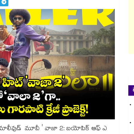
ోంది మాలీవుడ్ మూవీ ' వాజా 2: బయోపిక్ ఆఫ్ ఎ