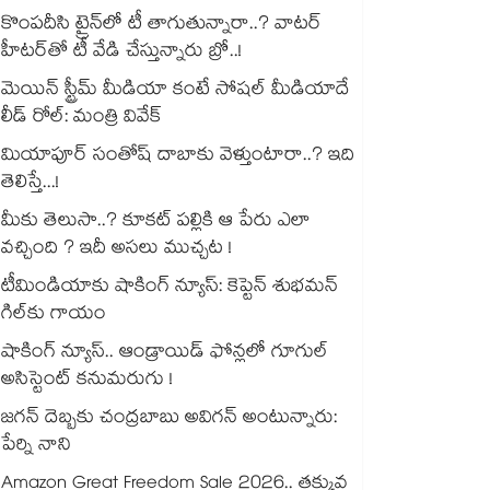
కొంపదీసి ట్రైన్⁬లో టీ తాగుతున్నారా..? వాటర్
హీటర్⁭⁭తో టీ వేడి చేస్తున్నారు బ్రో..!
మెయిన్ స్ట్రీమ్ మీడియా కంటే సోషల్ మీడియాదే
లీడ్ రోల్: మంత్రి వివేక్
మియాపూర్ సంతోష్ దాబాకు వెళ్తుంటారా..? ఇది
తెలిస్తే...!
మీకు తెలుసా..? కూకట్ పల్లికి ఆ పేరు ఎలా
వచ్చింది ? ఇదీ అసలు ముచ్చట !
టీమిండియాకు షాకింగ్ న్యూస్: కెప్టెన్ శుభమన్
గిల్‎కు గాయం
షాకింగ్ న్యూస్.. ఆండ్రాయిడ్ ఫోన్లలో గూగుల్
అసిస్టెంట్ కనుమరుగు !
జగన్ దెబ్బకు చంద్రబాబు అవిగన్ అంటున్నారు:
పేర్ని నాని
Amazon Great Freedom Sale 2026.. తక్కువ