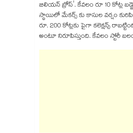
బిలియన్ బ్రోస్'. కేవలం రూ 10 కోట్ల బ
స్థాయిలో మేకర్స్ కు కాసుల వర్షం కురిప
రూ. 200 కోట్లకు పైగా కలెక్షన్స్ రాబట్టిం
అంటూ నిరూపిస్తుంది. కేవలం స్టోరీ బలంతో