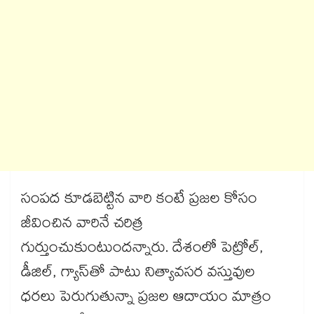
సంపద కూడబెట్టిన వారి కంటే ప్రజల కోసం
జీవించిన వారినే చరిత్ర
గుర్తుంచుకుంటుందన్నారు. దేశంలో పెట్రోల్,
డీజిల్, గ్యాస్‌‌‌‌తో పాటు నిత్యావసర వస్తువుల
ధరలు పెరుగుతున్నా ప్రజల ఆదాయం మాత్రం