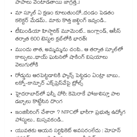
పాపాలు వెంటాడతాయి జాగ్రత్త..!
మా స్కూల్ ఏ క్షణం కూలుతుందో..దండం పెడతం
కలెక్టర్ మేడమ్.. మాకు కొత్త బిల్డింగ్ ఇవ్వండి..
టీమిండియా హిస్టారిక్ మూమెంట్.. ఇంగ్లాండ్, ఆసీస్
తర్వాత 600 టెస్టుల క్లబ్‌లోకి భారత్!
ముందు తాత, అమ్మమ్మను చంపి.. ఆ తర్వాత స్కూల్‌లో
కాల్పులు..థాయ్ ఘటనలో షాకింగ్ విషయాలు
వెలుగులోకి
రోడ్డును ఆరపెట్టడానికి ఫ్యాన్స్ పెట్టడం ఏంట్రా బాబు..
లక్నో-కాన్పూర్ ఎక్స్‌ప్రెస్‌వేపై ట్రోల్స్
హైదరాబాద్‌లో ఫన్నీ చోరీ: కెమెరాకే ఫోజులిస్తూ పాల
డబ్బాలు కొట్టేసిన దొంగ
ఇంజినీరింగ్ చేశారా ? NTPCలో భారీగా ప్రభుత్వ ఉద్యోగ
పోస్టులు.. మిస్సవకండి..
యువతకు ఆయన సర్టిఫికెట్ అవసరంలేదు : మోహన్