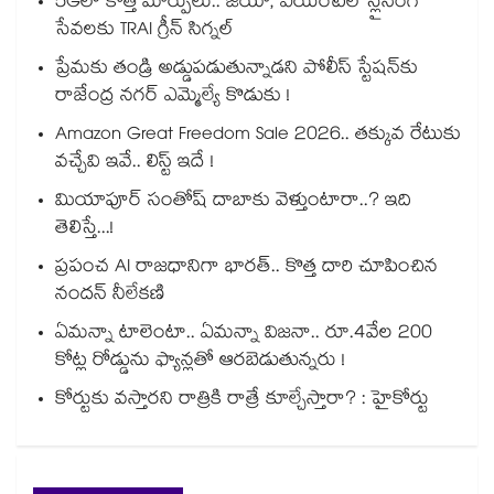
5Gలో కొత్త మార్పులు.. జియో, ఎయిర్‌టెల్ స్లైసింగ్
సేవలకు TRAI గ్రీన్ సిగ్నల్
ప్రేమకు తండ్రి అడ్డుపడుతున్నాడని పోలీస్ స్టేషన్⁪కు
రాజేంద్ర నగర్ ఎమ్మెల్యే కొడుకు !
Amazon Great Freedom Sale 2026.. తక్కువ రేటుకు
వచ్చేవి ఇవే.. లిస్ట్ ఇదే !
మియాపూర్ సంతోష్ దాబాకు వెళ్తుంటారా..? ఇది
తెలిస్తే...!
ప్రపంచ AI రాజధానిగా భారత్.. కొత్త దారి చూపించిన
నందన్ నీలేకణి
ఏమన్నా టాలెంటా.. ఏమన్నా విజనా.. రూ.4వేల 200
కోట్ల రోడ్డును ఫ్యాన్లతో ఆరబెడుతున్నరు !
కోర్టుకు వస్తారని రాత్రికి రాత్రే కూల్చేస్తారా? : హైకోర్టు