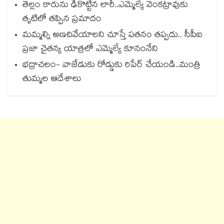
తెల్లం కారును ఢీకొట్టిన లారీ..ఎమ్మెల్యే వెంకట్రావుకు
తృటిలో తప్పిన ప్రమాదం
మమ్మల్ని అణచివేయాలని చూస్తే పతనం తప్పదు.. సీపీఐ
ప్రజా చైతన్య యాత్రలో ఎమ్మెల్యే కూనంనేని
భద్రాచలం- వాజేడుకు రోడ్డుకు రిపేర్ చేయండి..మంత్రి
తుమ్మల ఆదేశాలు