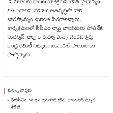
మహిళలకు రాజకీయాల్లో సముచిత ప్రాధాన్యం
కల్పించాలని, సమాజ అభివృద్ధిలో వారి
భాగస్వామ్యం మరింత పెరగాలన్నారు.
కార్యక్రమంలో సీపీఎం రాష్ట్ర నాయకులు పోతినేని
సుదర్శన్‌‌‌‌, జిల్లా కార్యదర్శి మచ్చా వెంకటేశ్వర్లు,
కేంద్ర కమిటీ సభ్యులు బి.వెంకట్‌‌‌‌ సాయిబాబు
పాల్గొన్నారు.
మరిన్ని వార్తలు
కేటీపీఎస్ 7వ దశ యూనిట్ ట్రిప్.. బాయిలర్ ట్యూబ్
లీకేజీ