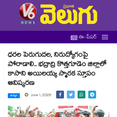
ఈ-పేపర్
ధరల పెరుగుదల, నిరుద్యోగంపై
పోరాడాలి.. భద్రాద్రి కొత్తగూడెం జిల్లాలో
కాసాని అయిలయ్య స్మారక స్తూపం
ఆవిష్కరణ
June 1, 2026
ఖమ్మం