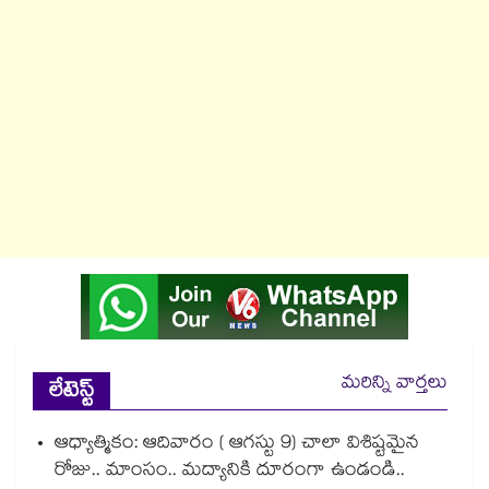
మరిన్ని వార్తలు
లేటెస్ట్
ఆధ్యాత్మికం: ఆదివారం ( ఆగస్టు 9) చాలా విశిష్టమైన
రోజు.. మాంసం.. మద్యానికి దూరంగా ఉండండి..