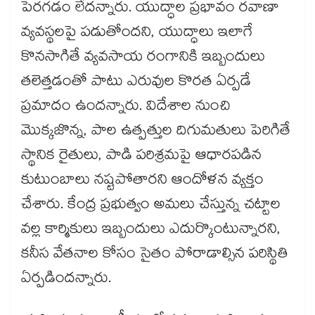
పెరగడం లేదన్నారు. యుద్ధాల ప్రభావం రవాణా
వ్యవస్థలపై పడుతోందని, యుద్ధాలు ఇలాగే
కొనసాగితే వ్యవసాయ రంగానికి ఇబ్బందులు
తలెత్తడంతో పాటు ఎరువుల కొరత ఏర్పడే
ప్రమాదం ఉందన్నారు. విదేశాల నుంచి
మొక్కజొన్న, పాల ఉత్పత్తుల దిగుమతులు పెరిగితే
స్థానిక రైతులు, పాడి పరిశ్రమపై ఆధారపడిన
కుటుంబాలు నష్టపోతారని ఆందోళన వ్యక్తం
చేశారు. కేంద్ర ప్రభుత్వం అమలు చేస్తున్న చట్టాల
వల్ల కార్మికులు ఇబ్బందులు ఎదుర్కొంటున్నారని,
కనీస వేతనాల కోసం సైతం పోరాడాల్సిన పరిస్థితి
ఏర్పడిందన్నారు.