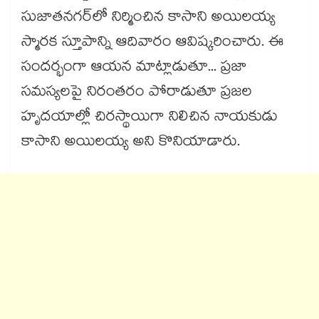
సుజాతనగర్‌‌‌‌లో నిర్మించిన కాసాని అయిలయ్య
స్మారక స్తూపాన్ని ఆదివారం ఆవిష్కరించారు. ఈ
సందర్భంగా ఆయన మాట్లాడుతూ... ప్రజా
సమస్యలపై నిరంతరం పోరాడుతూ ప్రజల
హృదయాల్లో చిరస్థాయిగా నిలిచిన నాయకుడు
కాసాని అయిలయ్య అని కొనియాడారు.