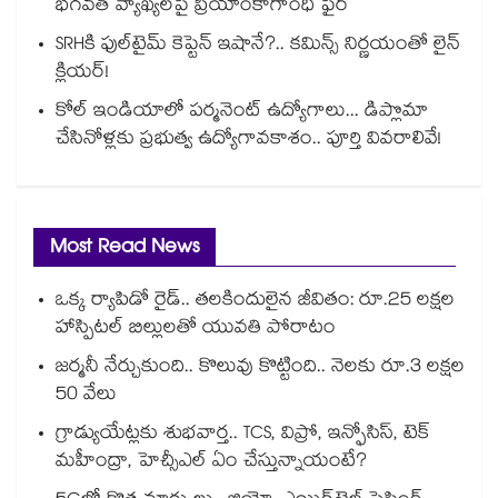
భగవత్ వ్యాఖ్యలపై ప్రియాంకాగాంధీ ఫైర్
SRHకి ఫుల్‌టైమ్ కెప్టెన్ ఇషానే?.. కమిన్స్ నిర్ణయంతో లైన్
క్లియర్!
కోల్ ఇండియాలో పర్మనెంట్ ఉద్యోగాలు... డిప్లొమా
చేసినోళ్లకు ప్రభుత్వ ఉద్యోగావకాశం.. పూర్తి వివరాలివే!
Most Read News
ఒక్క ర్యాపిడో రైడ్.. తలకిందులైన జీవితం: రూ.25 లక్షల
హాస్పిటల్ బిల్లులతో యువతి పోరాటం
జర్మనీ నేర్చుకుంది.. కొలువు కొట్టింది.. నెలకు రూ.3 లక్షల
50 వేలు
గ్రాడ్యుయేట్లకు శుభవార్త.. TCS, విప్రో, ఇన్ఫోసిస్, టెక్
మహీంద్రా, హెచ్సీఎల్ ఏం చేస్తున్నాయంటే?