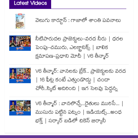
Latest Videos
వెలుగు కార్టూన్ : గాజాలో శాంతి పవనాలు
నీటిపారుదల ప్రాజెక్టులు-వరద నీరు | ధరల
పెంపు-చమురు, ఎలక్ట్రానిక్స్ | బాలిక
క్షమాపణ-ప్రధాని మోదీ | V6 తీన్మార్
V6 తీన్మార్: వానలకు బ్రేక్.. ప్రాజెక్టులకు వరద
| 16 ఫీట్ల కంటే ఎత్తుండొద్దు | చందా
చోరీ..స్కిట్ అదిరింది | ఇగ సెలవు పెద్దన్న
V6 తీన్మార్ : వానలొచ్చే...రైతులు మురిసే... |
ముసురు పట్టిన పట్నం | ఇడియట్స్...అంధ
భక్త్ | సర్కార్ బడిలో చికెన్ బిర్యానీ