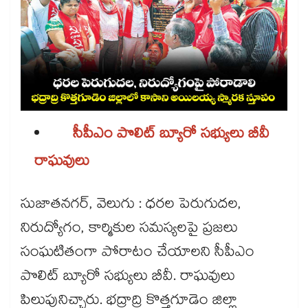
సీపీఎం పొలిట్‌‌‌‌ బ్యూరో సభ్యులు బీవీ
రాఘవులు
సుజాతనగర్, వెలుగు : ధరల పెరుగుదల,
నిరుద్యోగం, కార్మికుల సమస్యలపై ప్రజలు
సంఘటితంగా పోరాటం చేయాలని సీపీఎం
పొలిట్‌‌‌‌ బ్యూరో సభ్యులు బీవీ. రాఘవులు
పిలుపునిచ్చారు. భద్రాద్రి కొత్తగూడెం జిల్లా