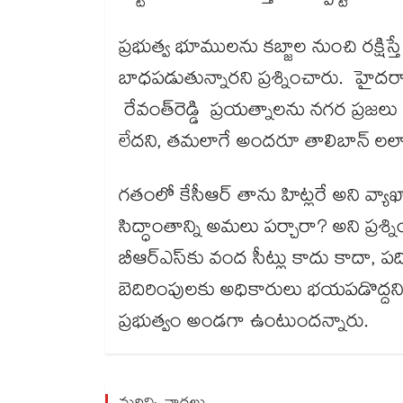
ప్రభుత్వ భూముల‌‌‌‌ను క‌‌‌‌బ్జాల నుంచి ర‌‌‌‌క
బాధ‌‌‌‌ప‌‌‌‌డుతున్నారని ప్రశ్నించారు. హైద‌‌‌
రేవంత్​రెడ్డి ప్రయ‌‌‌‌త్నాల‌‌‌‌ను న‌‌‌‌గ‌‌‌‌ర 
లేదని, తమలాగే అందరూ తాలిబాన్ లలా ప‌
గ‌‌‌‌తంలో కేసీఆర్ తాను హిట్లరే అని వ్యాఖ
సిద్ధాంతాన్ని అమ‌‌‌‌లు ప‌‌‌‌ర్చారా? అని 
బీఆర్ఎస్⁬కు వంద సీట్లు కాదు కాదా, పది
బెదిరింపులకు అధికారులు భయపడొద్దని,
ప్రభుత్వం అండగా ఉంటుందన్నారు.