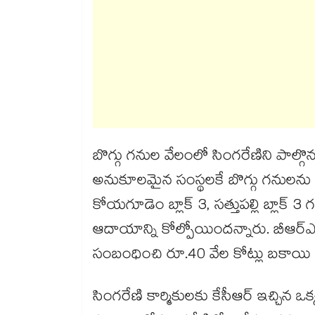
బొగ్గు గ‌‌‌‌నుల వేలంలో సింగ‌‌‌‌రేణిని పాల
అనుకూలమైన సంస్థలకే బొగ్గు గనులను క
కోయ‌‌‌‌గూడెం బ్లాక్ 3, స‌‌‌‌త్తుప‌‌‌‌ల్లి బ్ల
ఆదాయాన్ని కోల్పోయిందన్నారు. బీఆర్ఎస
సంబంధించి రూ.40 వేల కోట్లు బ‌‌‌‌కాయి
సింగరేణి కార్మికులకు కేసీఆర్ ఇచ్చిన ఒక