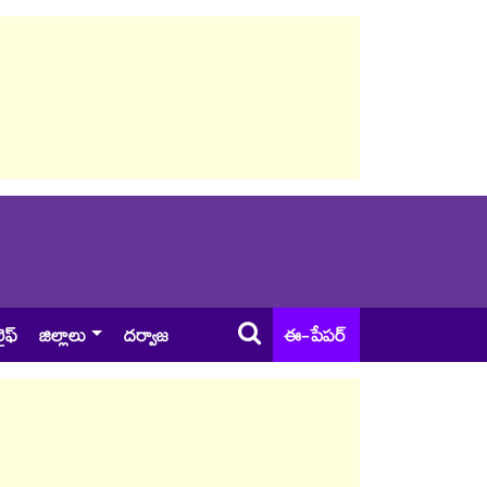
ైఫ్
జిల్లాలు
దర్వాజ
ఈ-పేపర్