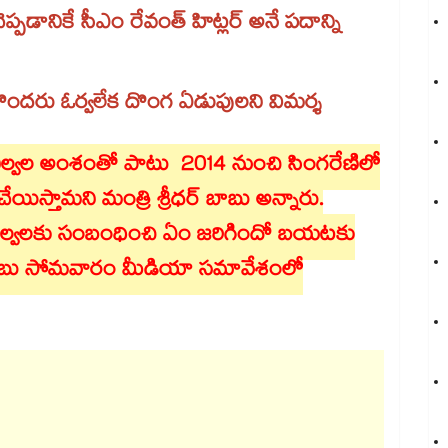
ప్పడానికే సీఎం రేవంత్ హిట్లర్ అనే పదాన్ని
ందరు ఓర్వలేక దొంగ ఏడుపులని విమర్శ
ు నిల్వల అంశంతో పాటు 2014 నుంచి సింగరేణిలో
ేయిస్తామని మంత్రి శ్రీధర్ బాబు అన్నారు.
నిల్వలకు సంబంధించి ఏం జరిగిందో బయటకు
ధర్​బాబు సోమవారం మీడియా సమావేశంలో