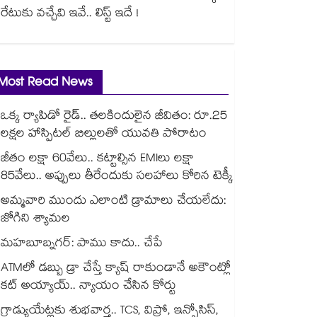
రేటుకు వచ్చేవి ఇవే.. లిస్ట్ ఇదే !
Most Read News
ఒక్క ర్యాపిడో రైడ్.. తలకిందులైన జీవితం: రూ.25
లక్షల హాస్పిటల్ బిల్లులతో యువతి పోరాటం
జీతం లక్షా 60వేలు.. కట్టాల్సిన EMIలు లక్షా
85వేలు.. అప్పులు తీరేందుకు సలహాలు కోరిన టెక్కీ
అమ్మవారి ముందు ఎలాంటి డ్రామాలు చేయలేదు:
జోగిని శ్యామల
మహబూబ్నగర్: పాము కాదు.. చేపే
ATMలో డబ్బు డ్రా చేస్తే క్యాష్ రాకుండానే అకౌంట్లో
కట్ అయ్యాయ్.. న్యాయం చేసిన కోర్టు
గ్రాడ్యుయేట్లకు శుభవార్త.. TCS, విప్రో, ఇన్ఫోసిస్,