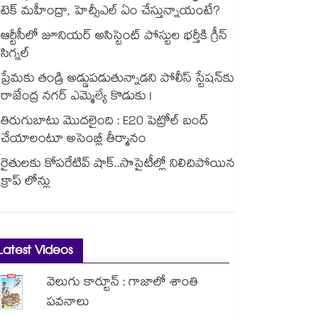
టెక్ మహీంద్రా, హెచ్సీఎల్ ఏం చేస్తున్నాయంటే?
ఆర్టీసీలో జూనియర్ అసిస్టెంట్‌‌ పోస్టుల భర్తీకి గ్రీన్‌‌
సిగ్నల్
ప్రేమకు తండ్రి అడ్డుపడుతున్నాడని పోలీస్ స్టేషన్⁪కు
రాజేంద్ర నగర్ ఎమ్మెల్యే కొడుకు !
తిరుగుబాటు మొదలైంది : E20 పెట్రోల్ బంద్
చేయాలంటూ అసెంబ్లీ తీర్మానం
రైతులకు కోపరేటివ్ షాక్..సొసైటీల్లో నిలిచిపోయిన
క్రాప్ లోన్లు
Latest Videos
వెలుగు కార్టూన్ : గాజాలో శాంతి
పవనాలు