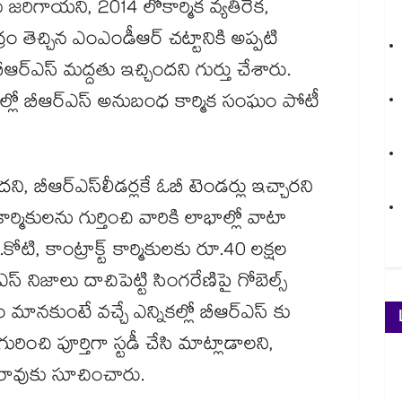
రిగాయని, 2014 లోకార్మిక వ్యతిరేక,
్రం తెచ్చిన ఎంఎండీఆర్ చట్టానికి అప్పటి
ీఆర్ఎస్ మద్దతు ఇచ్చిందని గుర్తు చేశారు.
‌‌ల్లో బీఆర్ఎస్ అనుబంధ కార్మిక సంఘం పోటీ
, బీఆర్ఎస్​లీడర్లకే ఓబీ టెండర్లు ఇచ్చారని
మికుల‌‌‌‌ను గుర్తించి వారికి లాభాల్లో వాటా
టి, కాంట్రాక్ట్ కార్మికులకు రూ.40 ల‌‌‌‌క్షల
 నిజాలు దాచిపెట్టి సింగరేణిపై గోబెల్స్
ం మానకుంటే వచ్చే ఎన్నికల్లో బీఆర్ఎస్ కు
గురించి పూర్తిగా స్టడీ చేసి మాట్లాడాలని,
రావుకు సూచించారు.