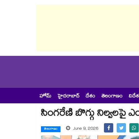
హోమ్
హైదరాబాద్
దేశం
తెలంగాణం
విదే
సింగరేణి బొగ్గు నిల్వలపై ఎంక
June 9, 2026
తెలంగాణం