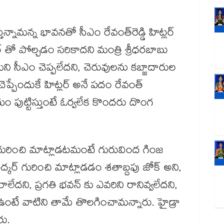
ేస్తున్నామన్న భావనతో సీఎం రేవంత్​రెడ్డి హిట్లర్
లర్ తో పోల్చడం స‌‌‌‌రికాదని మంత్రి శ్రీధరబాబు
‌ని సీఎం చెప్పలేదని, చెరువుల‌‌‌‌ను క‌‌‌‌బ్జాదారుల‌‌‌‌
ేందుకే హిట్లర్ అనే ప‌‌‌‌దం రేవంత్
‌యం పుట్టిస్తుంటే ఓర్వలేక కొంద‌‌‌‌రు దొంగ
వల గురించి మాట్లాడటమంటే గురువింద గింజ
 అంబేద్కర్ గురించి మాట్లాడడం శ‌‌‌‌తాబ్దపు జోక్ అని,
 ప్రగ‌‌‌‌తి భ‌‌‌‌వ‌‌‌‌న్ కు ఎవ‌‌‌‌రిని రానివ్వలేదని,
 కంచెలు ఉంటే వాటిని తామే తొల‌‌‌‌గించామన్నారు. హైడ్రా
ారు.