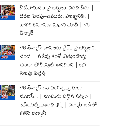
నీటిపారుదల ప్రాజెక్టులు-వరద నీరు |
ధరల పెంపు-చమురు, ఎలక్ట్రానిక్స్ |
బాలిక క్షమాపణ-ప్రధాని మోదీ | V6
తీన్మార్
V6 తీన్మార్: వానలకు బ్రేక్.. ప్రాజెక్టులకు
వరద | 16 ఫీట్ల కంటే ఎత్తుండొద్దు |
చందా చోరీ..స్కిట్ అదిరింది | ఇగ
సెలవు పెద్దన్న
V6 తీన్మార్ : వానలొచ్చే...రైతులు
మురిసే... | ముసురు పట్టిన పట్నం |
ఇడియట్స్...అంధ భక్త్ | సర్కార్ బడిలో
చికెన్ బిర్యానీ