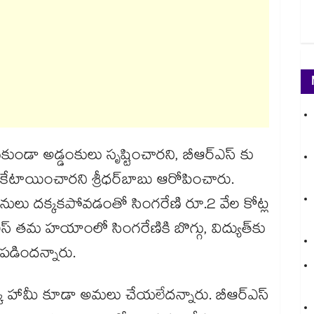
్గొన‌‌‌‌కుండా అడ్డంకులు సృష్టించారని, బీఆర్ఎస్ కు
ేటాయించారని శ్రీధర్​బాబు ఆరోపించారు.
ాక్ 3 గ‌‌‌‌నులు ద‌‌‌‌క్కకపోవడంతో సింగరేణి రూ.2 వేల కోట్ల
్ తమ హయాంలో సింగరేణికి బొగ్గు, విద్యుత్​కు
 పడిందన్నారు.
్క హామీ కూడా అమ‌‌‌‌లు చేయ‌‌‌‌లేదన్నారు. బీఆర్ఎస్