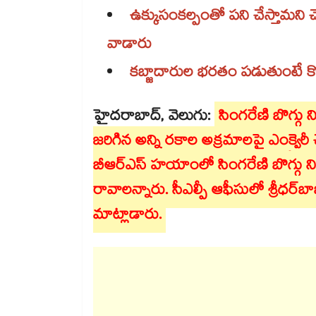
ఉక్కుసంకల్పంతో పని చేస్తామని చె
వాడారు
కబ్జాదారుల భరతం పడుతుంటే కొ
హైదరాబాద్, వెలుగు:
సింగరేణి బొగ్గ
జరిగిన అన్ని రకాల అక్రమాలపై ఎంక్వైరీ చ
బీఆర్ఎస్ హయాంలో సింగరేణి బొగ్గు 
రావాలన్నారు. సీఎల్పీ ఆఫీసులో శ్రీ
మాట్లాడారు.