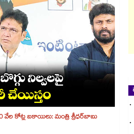
ేణికి 40 వేల కోట్ల బకాయిలు: మంత్రి శ్రీధర్​బాబు