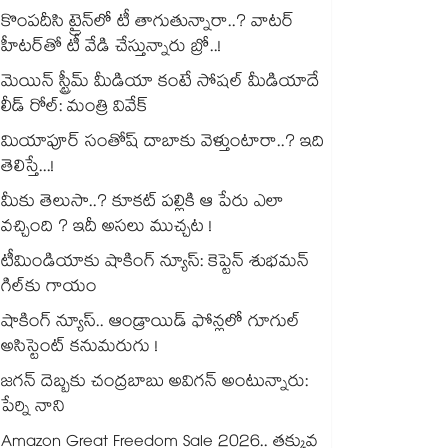
కొంపదీసి ట్రైన్⁬లో టీ తాగుతున్నారా..? వాటర్
హీటర్⁭⁭తో టీ వేడి చేస్తున్నారు బ్రో..!
మెయిన్ స్ట్రీమ్ మీడియా కంటే సోషల్ మీడియాదే
లీడ్ రోల్: మంత్రి వివేక్
మియాపూర్ సంతోష్ దాబాకు వెళ్తుంటారా..? ఇది
తెలిస్తే...!
మీకు తెలుసా..? కూకట్ పల్లికి ఆ పేరు ఎలా
వచ్చింది ? ఇదీ అసలు ముచ్చట !
టీమిండియాకు షాకింగ్ న్యూస్: కెప్టెన్ శుభమన్
గిల్‎కు గాయం
షాకింగ్ న్యూస్.. ఆండ్రాయిడ్ ఫోన్లలో గూగుల్
అసిస్టెంట్ కనుమరుగు !
జగన్ దెబ్బకు చంద్రబాబు అవిగన్ అంటున్నారు:
పేర్ని నాని
Amazon Great Freedom Sale 2026.. తక్కువ