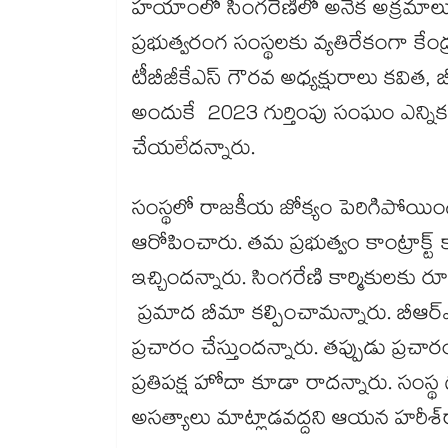
హయాంలో సింగరేణిలో అనేక అక్రమాలు జ
ప్రభుత్వరంగ సంస్థలకు వ్యతిరేకంగా కేంద
టీబీజీకేఎస్ గౌరవ అధ్యక్షురాలు కవిత, బ
అందుకే 2023 గుర్తింపు సంఘం ఎన్నిక‌‌
చేయ‌‌‌‌లేదన్నారు.
సంస్థలో రాజకీయ జోక్యం పెరిగిపోయిందని
ఆరోపించారు. తమ ప్రభుత్వం కాంట్రాక్ట్ కార్
ఇచ్చిందన్నారు. సింగరేణి కార్మికులకు రూ.కో
ప్రమాద బీమా కల్పించామన్నారు. బీఆర్ఎస్
ప్రచారం చేస్తుందన్నారు. తప్పుడు ప్రచార
ప్రతిప‌‌‌‌క్ష హోదా కూడా రాదన్నారు. సంస్థ 
అసత్యాలు మాట్లాడవద్దని ఆయన హరీశ్​