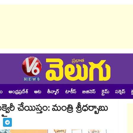
శం
ఆంధ్రప్రదేశ్
ఆట
తీన్మార్
టాకీస్
బిజినెస్
క్రైమ్
సక్సెస్
ల
్వైరీ చేయిస్తం: మంత్రి శ్రీధర్బాబు