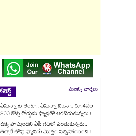
మరిన్ని వార్తలు
లేటెస్ట్
ఏమన్నా టాలెంటా.. ఏమన్నా విజనా.. రూ.4వేల
200 కోట్ల రోడ్డును ఫ్యాన్లతో ఆరబెడుతున్నరు !
ఉక్క పోస్తుందని ఏసీ గదిలో పండుకున్నరు..
తెల్లారే లోపు ఫ్యామిలీ మొత్తం సచ్చిపోయింది !