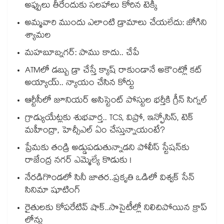
అప్పులు తీరేందుకు సలహాలు కోరిన టెక్కీ
అమ్మవారి ముందు ఎలాంటి డ్రామాలు చేయలేదు: జోగిని
శ్యామల
మహబూబ్నగర్: పాము కాదు.. చేపే
ATMలో డబ్బు డ్రా చేస్తే క్యాష్ రాకుండానే అకౌంట్లో కట్
అయ్యాయ్.. న్యాయం చేసిన కోర్టు
ఆర్టీసీలో జూనియర్ అసిస్టెంట్‌‌ పోస్టుల భర్తీకి గ్రీన్‌‌ సిగ్నల్
గ్రాడ్యుయేట్లకు శుభవార్త.. TCS, విప్రో, ఇన్ఫోసిస్, టెక్
మహీంద్రా, హెచ్సీఎల్ ఏం చేస్తున్నాయంటే?
ప్రేమకు తండ్రి అడ్డుపడుతున్నాడని పోలీస్ స్టేషన్⁪కు
రాజేంద్ర నగర్ ఎమ్మెల్యే కొడుకు !
నేరడిగొండలో సినీ జాతర..ప్రకృతి ఒడిలో విశ్వక్ సేన్
సినిమా షూటింగ్
రైతులకు కోపరేటివ్ షాక్..సొసైటీల్లో నిలిచిపోయిన క్రాప్
లోన్లు