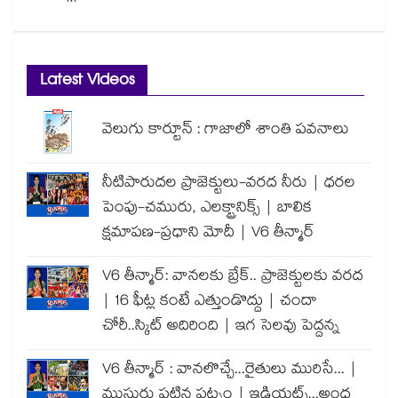
Latest Videos
వెలుగు కార్టూన్ : గాజాలో శాంతి పవనాలు
నీటిపారుదల ప్రాజెక్టులు-వరద నీరు | ధరల
పెంపు-చమురు, ఎలక్ట్రానిక్స్ | బాలిక
క్షమాపణ-ప్రధాని మోదీ | V6 తీన్మార్
V6 తీన్మార్: వానలకు బ్రేక్.. ప్రాజెక్టులకు వరద
| 16 ఫీట్ల కంటే ఎత్తుండొద్దు | చందా
చోరీ..స్కిట్ అదిరింది | ఇగ సెలవు పెద్దన్న
V6 తీన్మార్ : వానలొచ్చే...రైతులు మురిసే... |
ముసురు పట్టిన పట్నం | ఇడియట్స్...అంధ