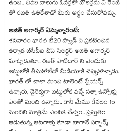
ఉంది.. చివరి నాలుగు ఓవర్లలో బౌలర్లను ఏ రేంజ్
తో రజత్ ఉతికేశాడో మీరు అర్థం చేసుకోవచ్చు.
అజిత్ అగార్కర్ ఏమ్మన్నారంటే:
శనివారం భారత టీ20 స్వ్యాడ్ ని ప్రకటించిన
తర్వాత బీసీసీఐ చీప్ సెలక్టర్ అజిత్ అగార్కర్
మాట్లాడుతూ.. రజత్ పాటిదార్ ని ఎందుకు
జట్టులోకి తీసుకోలేదో మీడియాకి చెప్పుకొచ్చాడు.
భారత్ లో చాలా మంది టాలెంట్ ప్లేయర్స్
ఉన్నారు, డైరెక్టుగా జట్టులోకి వచ్చే సత్తా ఉన్నోళ్లు
ఎంతో మంది ఉన్నారు.. కానీ మేము కేవలం 15
మందిని మాత్రమే ఎంపిక చేస్తాం.. ప్రస్తుతం
ఆడుతున్న ఆటగాళ్లు కూడా బాగానే పర్ఫార్మ్