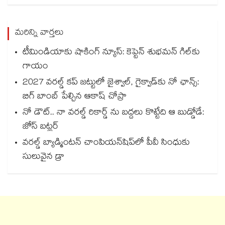
మరిన్ని వార్తలు
టీమిండియాకు షాకింగ్ న్యూస్: కెప్టెన్ శుభమన్ గిల్‎కు
గాయం
2027 వరల్డ్ కప్‎ జట్టులో జైశ్వాల్, గైక్వాడ్‎కు నో ఛాన్స్:
బిగ్ బాంబ్ పేల్చిన ఆకాష్ చోప్రా
నో డౌట్.. నా వరల్డ్ రికార్డ్ ను బద్దలు కొట్టేది ఆ బుడ్డోడే:
జోస్ బట్లర్
వరల్డ్ బ్యాడ్మింటన్ చాంపియన్‌షిప్‌లో పీవీ సింధుకు
సులువైన డ్రా