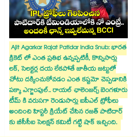
Ajit Agarkar Rajat Patidar India Snub: భారత
క్రికెట్ లో ఎంత ప్రతిభ ఉన్నప్పటికీ, కొన్నిసార్లు
లక్, సెలక్టర్ల దయ లేకపోతే జాతీయ జట్టులో
చోటు దక్కించుకోవడం ఎంత కష్టమో చెప్పడానికి
పక్కా ఎగ్జాంపుల్.. రాయల్ ఛాలెంజర్స్ బెంగళూరు
టీమ్ కి వరుసగా రెండుసార్లు ఐపీఎల్ ట్రోఫీలు
అందించి హిస్టరీ క్రియేట్ చేసిన రజత్ పాటిదార్
కు బీసీసీఐ సెలక్షన్ కమిటీ గట్టి షాక్ ఇచ్చింది.