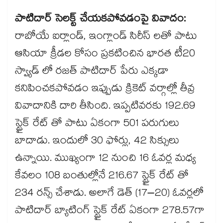
పాటిదార్ సెలక్ట్ చేయకపోవడంపై వివాదం:
రాబోయే ఐర్లాండ్, ఇంగ్లాండ్ సిరీస్ లతో పాటు
ఆసియా క్రీడల కోసం ప్రకటించిన భారత టీ20
స్వ్యాడ్ లో రజత్ పాటిదార్ పేరు ఎక్కడా
కనిపించకపోవడం ఇప్పుడు క్రికెట్ వర్గాల్లో తీవ్ర
వివాదానికి దారి తీసింది. ఇప్పటివరకు 192.69
స్ట్రైక్ రేట్ తో పాటు ఏకంగా 501 పరుగులు
బాదాడు. ఇందులో 30 ఫోర్లు, 42 సిక్సులు
ఉన్నాయి. ముఖ్యంగా 12 నుంచి 16 ఓవర్ల మధ్య
కేవలం 108 బంతుల్లోనే 216.67 స్ట్రైక్ రేట్ తో
234 రన్స్ చేశాడు. అలాగే డెత్ (17–20) ఓవర్లలో
పాటిదార్ బ్యాటింగ్ స్ట్రైక్ రేట్ ఏకంగా 278.57గా