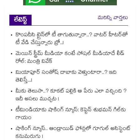
మరిన్ని వార్తలు
లేటెస్ట్
కొంపదీసి ట్రైన్⁬లో టీ తాగుతున్నారా..? వాటర్ హీటర్⁭⁭తో
టీ వేడి చేస్తున్నారు బ్రో..!
మెయిన్ స్ట్రీమ్ మీడియా కంటే సోషల్ మీడియాదే లీడ్
రోల్: మంత్రి వివేక్
మియాపూర్ సంతోష్ దాబాకు వెళ్తుంటారా..? ఇది
తెలిస్తే...!
మీకు తెలుసా..? కూకట్ పల్లికి ఆ పేరు ఎలా వచ్చింది ?
ఇదీ అసలు ముచ్చట !
టీమిండియాకు షాకింగ్ న్యూస్: కెప్టెన్ శుభమన్ గిల్‎కు
గాయం
షాకింగ్ న్యూస్.. ఆండ్రాయిడ్ ఫోన్లలో గూగుల్ అసిస్టెంట్
కనుమరుగు !