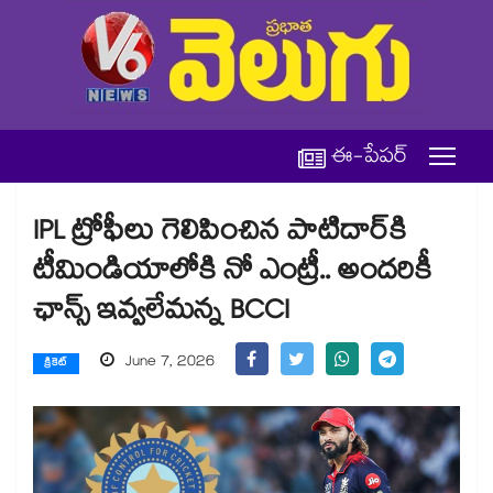
ఈ-పేపర్
IPL ట్రోఫీలు గెలిపించిన పాటిదార్⁬కి
టీమిండియాలోకి నో ఎంట్రీ.. అందరికీ
ఛాన్స్ ఇవ్వలేమన్న BCCI
June 7, 2026
క్రికెట్