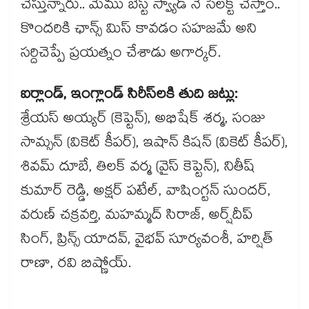
చేస్తున్నారు.. మేము బెస్ట్ స్వ్యాడ్ నే సెలక్ట్ చేస్తాం..
కొందరికి ఛాన్స్ మిస్ కావడం సహజమే అని
సర్దిచెప్పే ప్రయత్నం చేశాడు అగార్కర్.
ఐర్లాండ్, ఇంగ్లాండ్ సిరీస్⁬లకి తుది జట్లు:
శ్రేయస్ అయ్యర్ (కెప్టెన్), అభిషేక్ శర్మ, సంజు
సామ్సన్ (వికెట్ కీపర్), ఇషాన్ కిషన్ (వికెట్ కీపర్),
శివమ్ దూబే, తిలక్ వర్మ (వైస్ కెప్టెన్), నితీష్
కుమార్ రెడ్డి, అక్షర్ పటేల్, వాషింగ్టన్ సుందర్,
వరుణ్ చక్రవర్తి, మహమ్మద్ సిరాజ్, అర్ష్‌దీప్
సింగ్, ప్రిన్స్ యాదవ్, వైభవ్ సూర్యవంశీ, హర్షిత్
రాణా, రవి బిష్ణోయ్.