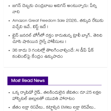
జగన్ దెబ్బకు చంద్రబాబు అవిగన్ అంటున్నారు: పేర్ని
నాని
Amazon Great Freedom Sale 2026.. తక్కువ రేటుకు
వచ్చేవి ఇవే.. లిస్ట్ ఇదే !
ట్రైన్ జనరల్ బోగీలో రక్తం కారుతున్న ట్రాలీ బ్యాగ్.. తెరిచి
చూసి షాకయిన రైల్వే పోలీసులు !
36 కాదు 3 గంటల్లో తొలగించాల్సిందే: AI డీప్ ఫేక్
కంటెంట్‎పై కేంద్రం ఉక్కుపాదం
Most Read News
ఒక్క ర్యాపిడో రైడ్.. తలకిందులైన జీవితం: రూ.25 లక్షల
హాస్పిటల్ బిల్లులతో యువతి పోరాటం
జీతం లక్షా 60వేలు.. కట్టాల్సిన EMIలు లక్షా 85వేలు..