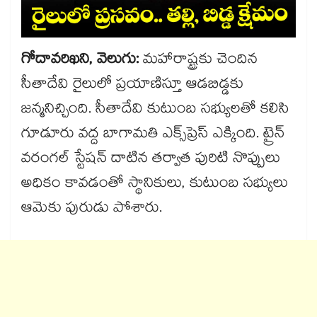
గోదావరిఖని, వెలుగు:
మహారాష్ట్రకు చెందిన
సీతాదేవి రైలులో ప్రయాణిస్తూ ఆడబిడ్డకు
జన్మనిచ్చింది. సీతాదేవి కుటుంబ సభ్యులతో కలిసి
గూడూరు వద్ద బాగామతి ఎక్స్​ప్రెస్​ ఎక్కింది. ట్రైన్​
వరంగల్​ స్టేషన్​ దాటిన తర్వాత పురిటి నొప్పులు
అధికం కావడంతో స్థానికులు, కుటుంబ సభ్యులు
ఆమెకు పురుడు పోశారు.