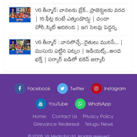
V6 తీన్మార్: వానలకు బ్రేక్.. ప్రాజెక్టులకు వరద
| 16 ఫీట్ల కంటే ఎత్తుండొద్దు | చందా
చోరీ..స్కిట్ అదిరింది | ఇగ సెలవు పెద్దన్న
V6 తీన్మార్ : వానలొచ్చే...రైతులు మురిసే... |
ముసురు పట్టిన పట్నం | ఇడియట్స్...అంధ
భక్త్ | సర్కార్ బడిలో చికెన్ బిర్యానీ
Facebook
Twitter
Instagram
YouTube
WhatsApp
Home
Contact Us
Privacy Policy
Grievance Redressal
Telugu News