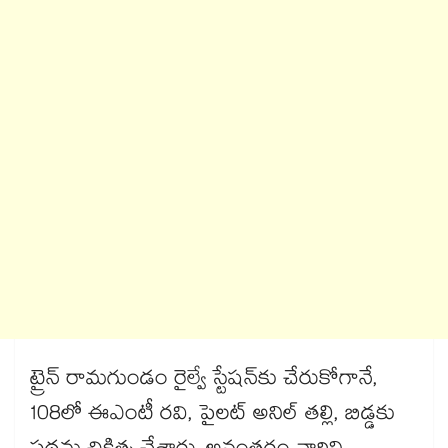
ట్రైన్​ రామగుండం రైల్వే స్టేషన్​కు చేరుకోగానే,
108లో ఈఎంటీ రవి, పైలట్​ అనిల్​ తల్లి, బిడ్డకు