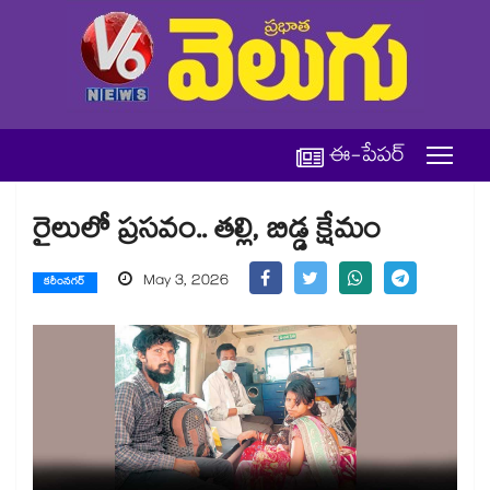
ఈ-పేపర్
రైలులో ప్రసవం.. తల్లి, బిడ్డ క్షేమం
May 3, 2026
కరీంనగర్