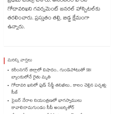
ప్రథమ చికిత్స చేశారు. అనంతరం వారిని
గోదావరిఖని గవర్నమెంట్​ జనరల్​ హాస్పిటల్​కు
తరలించారు. ప్రస్తుతం తల్లి, బిడ్డ క్షేమంగా
ఉన్నారు.
మరిన్ని వార్తలు
కరీంనగర్ జిల్లాలో విషాదం.. గుండెపోటుతో SBI
బ్యాంకులోనే రైతు మృతి
గోదావరి ఖనిలో ఫుడ్ సేఫ్టీ తనిఖీలు.. కాలం చెల్లిన పచ్చళ్లు
సీజ్
సైబర్ నేరాల నియంత్రణలో భాగస్వాములు
కావాలి:రామగుండం సీపీ అంబర్కిశోర్‌‌‌‌‌‌‌‌‌‌‌‌‌‌‌‌