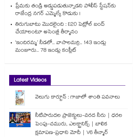
ప్రేమకు తండ్రి అడ్డుపడుతున్నాడని పోలీస్ స్టేషన్⁪కు
రాజేంద్ర నగర్ ఎమ్మెల్యే కొడుకు !
తిరుగుబాటు మొదలైంది : E20 పెట్రోల్ బంద్
చేయాలంటూ అసెంబ్లీ తీర్మానం
‘ఇందిరమ్మ’ నీడలో.. వాసాలమర్రి.. 143 ఇండ్లు
మంజూరు.. 78 ఇండ్లు కంప్లీట్
Latest Videos
వెలుగు కార్టూన్ : గాజాలో శాంతి పవనాలు
నీటిపారుదల ప్రాజెక్టులు-వరద నీరు | ధరల
పెంపు-చమురు, ఎలక్ట్రానిక్స్ | బాలిక
క్షమాపణ-ప్రధాని మోదీ | V6 తీన్మార్