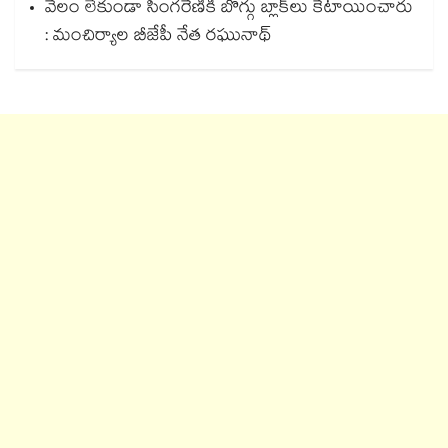
వేలం లేకుండా సింగరేణికి బొగ్గు బ్లాక్‌‌‌‌‌‌‌‌లు కేటాయించారు
: మంచిర్యాల బీజేపీ నేత రఘునాథ్