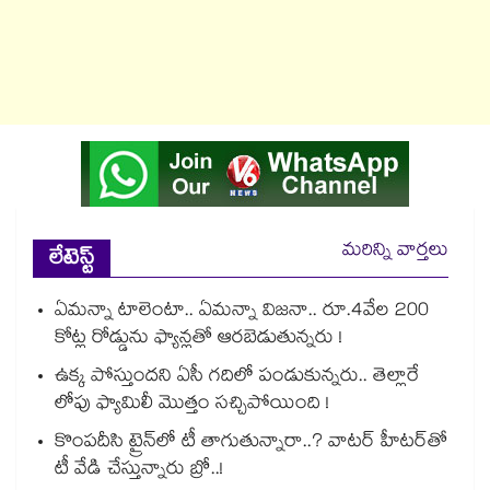
మరిన్ని వార్తలు
లేటెస్ట్
ఏమన్నా టాలెంటా.. ఏమన్నా విజనా.. రూ.4వేల 200
కోట్ల రోడ్డును ఫ్యాన్లతో ఆరబెడుతున్నరు !
ఉక్క పోస్తుందని ఏసీ గదిలో పండుకున్నరు.. తెల్లారే
లోపు ఫ్యామిలీ మొత్తం సచ్చిపోయింది !
కొంపదీసి ట్రైన్⁬లో టీ తాగుతున్నారా..? వాటర్ హీటర్⁭⁭తో
టీ వేడి చేస్తున్నారు బ్రో..!