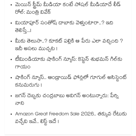
మెయిన్ స్ట్రీమ్ మీడియా కంటే సోషల్ మీడియాదే లీడ్
రోల్: మంత్రి వివేక్
మియాపూర్ సంతోష్ దాబాకు వెళ్తుంటారా..? ఇది
తెలిస్తే...!
మీకు తెలుసా..? కూకట్ పల్లికి ఆ పేరు ఎలా వచ్చింది ?
ఇదీ అసలు ముచ్చట !
టీమిండియాకు షాకింగ్ న్యూస్: కెప్టెన్ శుభమన్ గిల్‎కు
గాయం
షాకింగ్ న్యూస్.. ఆండ్రాయిడ్ ఫోన్లలో గూగుల్ అసిస్టెంట్
కనుమరుగు !
జగన్ దెబ్బకు చంద్రబాబు అవిగన్ అంటున్నారు: పేర్ని
నాని
Amazon Great Freedom Sale 2026.. తక్కువ రేటుకు
వచ్చేవి ఇవే.. లిస్ట్ ఇదే !