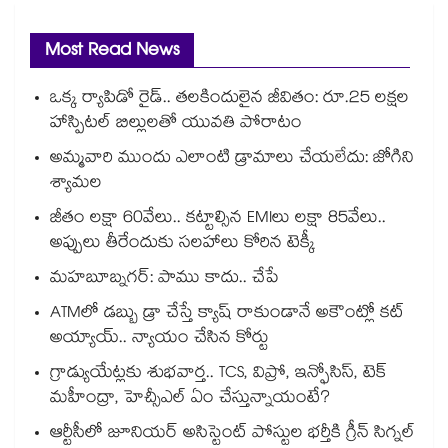
Most Read News
ఒక్క ర్యాపిడో రైడ్.. తలకిందులైన జీవితం: రూ.25 లక్షల
హాస్పిటల్ బిల్లులతో యువతి పోరాటం
అమ్మవారి ముందు ఎలాంటి డ్రామాలు చేయలేదు: జోగిని
శ్యామల
జీతం లక్షా 60వేలు.. కట్టాల్సిన EMIలు లక్షా 85వేలు..
అప్పులు తీరేందుకు సలహాలు కోరిన టెక్కీ
మహబూబ్నగర్: పాము కాదు.. చేపే
ATMలో డబ్బు డ్రా చేస్తే క్యాష్ రాకుండానే అకౌంట్లో కట్
అయ్యాయ్.. న్యాయం చేసిన కోర్టు
గ్రాడ్యుయేట్లకు శుభవార్త.. TCS, విప్రో, ఇన్ఫోసిస్, టెక్
మహీంద్రా, హెచ్సీఎల్ ఏం చేస్తున్నాయంటే?
ఆర్టీసీలో జూనియర్ అసిస్టెంట్‌‌ పోస్టుల భర్తీకి గ్రీన్‌‌ సిగ్నల్