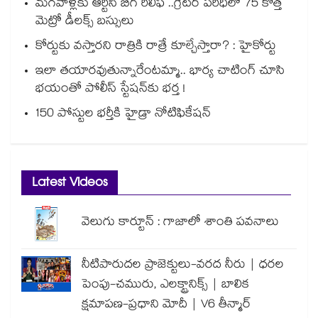
మగవాళ్లకు ఆర్టీసీ బిగ్ రిలీఫ్ ..గ్రేటర్ పరిధిలో 75 కొత్త
మెట్రో డీలక్స్ బస్సులు
కోర్టుకు వస్తారని రాత్రికి రాత్రే కూల్చేస్తారా? : హైకోర్టు
ఇలా తయారవుతున్నారేంటమ్మా.. భార్య చాటింగ్ చూసి
భయంతో పోలీస్ స్టేషన్⁫కు భర్త !
150 పోస్టుల భర్తీకి హైడ్రా నోటిఫికేషన్
Latest Videos
వెలుగు కార్టూన్ : గాజాలో శాంతి పవనాలు
నీటిపారుదల ప్రాజెక్టులు-వరద నీరు | ధరల
పెంపు-చమురు, ఎలక్ట్రానిక్స్ | బాలిక
క్షమాపణ-ప్రధాని మోదీ | V6 తీన్మార్