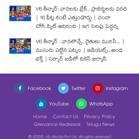
V6 తీన్మార్: వానలకు బ్రేక్.. ప్రాజెక్టులకు వరద
| 16 ఫీట్ల కంటే ఎత్తుండొద్దు | చందా
చోరీ..స్కిట్ అదిరింది | ఇగ సెలవు పెద్దన్న
V6 తీన్మార్ : వానలొచ్చే...రైతులు మురిసే... |
ముసురు పట్టిన పట్నం | ఇడియట్స్...అంధ
భక్త్ | సర్కార్ బడిలో చికెన్ బిర్యానీ
Facebook
Twitter
Instagram
YouTube
WhatsApp
Home
Contact Us
Privacy Policy
Grievance Redressal
Telugu News
© 2026, VIL Media Pvt Ltd. All rights reserved