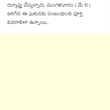
దర్యాప్తు చేస్తున్నారు. మంగళవారం ( మే 6 )
జరిగిన ఈ ఘటనకు సంబంధించి పూర్తి
వివరాలిలా ఉన్నాయి..