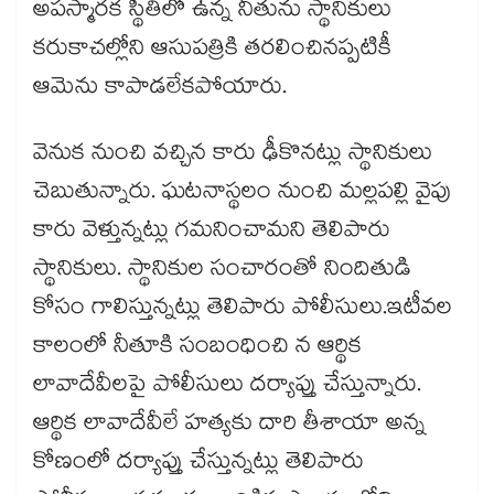
అపస్మారక స్థితిలో ఉన్న నీతును స్థానికులు
కరుకాచల్లోని ఆసుపత్రికి తరలించినప్పటికీ
ఆమెను కాపాడలేకపోయారు.
వెనుక నుంచి వచ్చిన కారు ఢీకొనట్లు స్థానికులు
చెబుతున్నారు. ఘటనాస్థలం నుంచి మల్లపల్లి వైపు
కారు వెళ్తున్నట్లు గమనించామని తెలిపారు
స్థానికులు. స్థానికుల సంచారంతో నిందితుడి
కోసం గాలిస్తున్నట్లు తెలిపారు పోలీసులు.ఇటీవల
కాలంలో నీతూకి సంబంధించి న ఆర్థిక
లావాదేవీలపై పోలీసులు దర్యాప్తు చేస్తున్నారు.
ఆర్థిక లావాదేవీలే హత్యకు దారి తీశాయా అన్న
కోణంలో దర్యాప్తు చేస్తున్నట్లు తెలిపారు