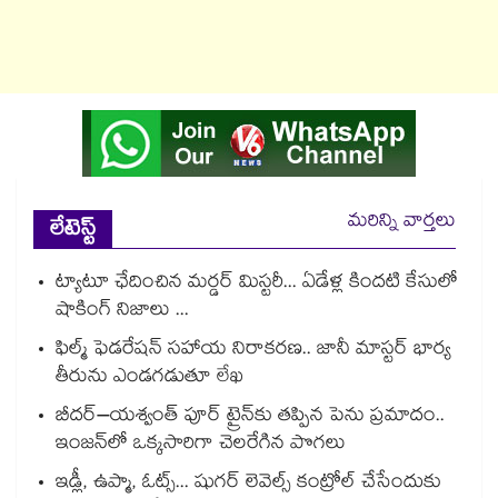
మరిన్ని వార్తలు
లేటెస్ట్
ట్యాటూ ఛేదించిన మర్డర్ మిస్టరీ... ఏడేళ్ల కిందటి కేసులో
షాకింగ్ నిజాలు ...
ఫిల్మ్ ఫెడరేషన్ సహాయ నిరాకరణ.. జానీ మాస్టర్ భార్య
తీరును ఎండగడుతూ లేఖ
బీదర్–యశ్వంత్ పూర్ ట్రైన్‎కు తప్పిన పెను ప్రమాదం..
ఇంజన్‎లో ఒక్కసారిగా చెలరేగిన పొగలు
ఇడ్లీ, ఉప్మా, ఓట్స్... షుగర్ లెవెల్స్ కంట్రోల్ చేసేందుకు