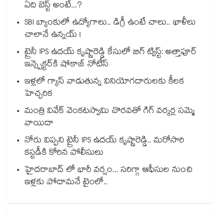
ఏది బెస్ట్ అంటే...?
SBI బ్యాంకులో ఉద్యోగాలు.. డిగ్రీ ఉంటే చాలు.. ఖాళీలు
చాలానే ఉన్నయ్ !
ట్రైనీ IPS ఉదయ్ కృష్ణారెడ్డి కేసులో బిగ్ ట్విస్ట్: అత్తాపూర్
ఇన్స్పెక్టర్‎కి షోకాజ్ నోటీస్
ఇళ్లలో గ్యాస్ వాడుతున్న వినియోగదారులకు కీలక
హెచ్చరిక
మంత్రి వివేక్ వెంకటస్వామి చొరవతో గిగ్ వర్కర్ల సమ్మె
వాయిదా
నోరు విప్పని ట్రైనీ IPS ఉదయ్ కృష్ణారెడ్డి.. మరోసారి
కస్టడీకి కోరిన పోలీసులు
హైదరాబాద్ లో భారీ వర్షం... సరిగ్గా ఆఫీసుల నుంచి
ఇళ్లకు పోదామనే టైంలో..