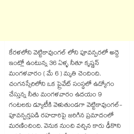
కేరళలోని వెట్టికావుంగల్ లోని పూవన్పరలో అద్దె
ఇంట్లో ఉంటున్న 36 ఏళ్ళ నీతూ కృష్ణన్
మంగళవారం ( మే 6 ) మృతి చెందింది.
చంగనస్సేరిలోని ఒక ప్రైవేట్ సంస్థలో ఉద్యోగం
చేస్తున్న నీతు మంగళవారం ఉదయం 9
గంటలకు డ్యూటీకి వెళుతుండగా వెట్టికావుంగల్-
పూవన్పర్తపడి రహదారిపై జరిగిన ప్రమాదంలో
మరణించింది. వెనుక నుంచి వచ్చిన కారు ఢీకొని