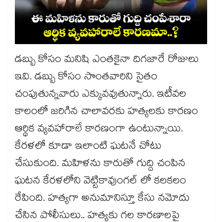
డబ్బు కోసం మనిషి ఎంతకైనా దిగజారే రోజులు
ఇవి. డబ్బు కోసం సొంతవారిని సైతం
చంపుతున్నవారు ఎక్కువవుతున్నారు. ఇటీవల
కాలంలో జరిగిన చాలావరకు హత్యలకు కారణం
ఆర్థిక వ్యవహారాలే కారణంగా ఉంటున్నాయి.
కేరళలో కూడా ఇలాంటి ఘటనే చోటు
చేసుకుంది. మహిళను కారుతో గుద్ది చంపిన
ఘటన కేరళలోని వెట్టికావుంగల్‌ లో కలకలం
రేపింది. హత్యగా అనుమానిస్తూ కేసు నమోదు
చేసిన పోలీసులు.. హత్యకు గల కారణాలపై