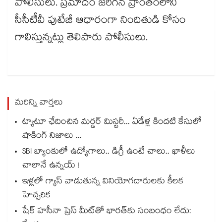
పోలీసులు. ప్రమాదం జరిగిన ప్రాంతంలోని
సీసీటీవీ పుటేజీ ఆధారంగా నిందితుడి కోసం
గాలిస్తున్నట్లు తెలిపారు పోలీసులు.
మరిన్ని వార్తలు
ట్యాటూ ఛేదించిన మర్డర్ మిస్టరీ... ఏడేళ్ల కిందటి కేసులో
షాకింగ్ నిజాలు ...
SBI బ్యాంకులో ఉద్యోగాలు.. డిగ్రీ ఉంటే చాలు.. ఖాళీలు
చాలానే ఉన్నయ్ !
ఇళ్లలో గ్యాస్ వాడుతున్న వినియోగదారులకు కీలక
హెచ్చరిక
షేక్ హసీనా ప్రెస్ మీట్‎తో భారత్‎కు సంబంధం లేదు: