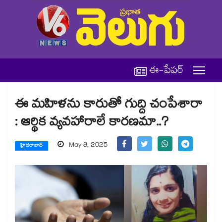
ఈ-పేపర్
ఈ మహిళను కారుతో గుద్ది చంపేశారా
: ఆర్థిక వ్యవహారాలే కారణమా..?
May 8, 2025
హైదరాబాద్