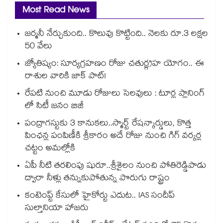
Most Read News
జర్మనీ నేర్చుకుంది.. కొలువు కొట్టింది.. నెలకు రూ.3 లక్షల
50 వేలు
జ్యోతిష్యం: సూర్యగ్రహణం రోజు చతుర్గ్రహ యోగం.. ఈ
రాశుల వారికి జాక్ పాట్!
రేపటి నుంచి మూడు రోజులు సెలవులు : టూర్ల ప్లానింగ్
లో సిటీ జనం బిజీ
పంద్రాగస్టుకు 3 కానుకలు..స్మార్ట్ రేషన్కార్డులు, కొత్త
పింఛన్ల పంపిణీకి శ్రీకారం అదే రోజు నుంచి గిగ్ వర్కర్ల
చట్టం అమల్లోకి
ఏపీ నీటి తరలింపు షురూ..శ్రీశైలం నుంచి పోతిరెడ్డిపాడు
ద్వారా నీళ్లు తన్నుకుపోతున్న పొరుగు రాష్ట్రం
కంటెంప్ట్ కేసులో హైకోర్టు ఎదుట.. IAS సందీప్
సుల్తానియా హాజరు