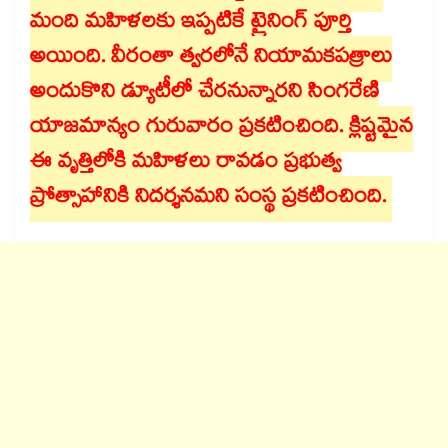
మంది మహిళలకు ఇప్పటికే ట్రైనింగ్‌‌‌‌‌‌‌‌ పూర్తి
అయింది. వీరంతా త్వరలోనే నియామకపత్రాలు
అందుకొని డ్యూటీలో చేరనున్నారని సింగరేణి
యాజమాన్యం గురువారం ప్రకటించింది. క్లిష్టమైన
ఈ వృత్తిలోకి మహిళలు రావడం ప్రభుత్వ
ప్రోత్సాహానికి నిదర్శనమని సంస్థ ప్రకటించింది.