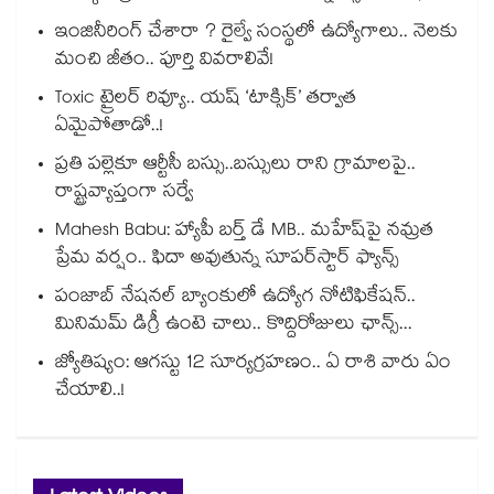
ఇంజినీరింగ్ చేశారా ? రైల్వే సంస్థలో ఉద్యోగాలు.. నెలకు
మంచి జీతం.. పూర్తి వివరాలివే!
Toxic ట్రైలర్ రివ్యూ.. యష్ ‘టాక్సిక్’ తర్వాత
ఏమైపోతాడో..!
ప్రతి పల్లెకూ ఆర్టీసీ బస్సు..బస్సులు రాని గ్రామాలపై..
రాష్ట్రవ్యాప్తంగా సర్వే
Mahesh Babu: హ్యాపీ బర్త్ డే MB.. మహేష్‌పై నమ్రత
ప్రేమ వర్షం.. ఫిదా అవుతున్న సూపర్‌స్టార్ ఫ్యాన్స్
పంజాబ్ నేషనల్ బ్యాంకులో ఉద్యోగ నోటిఫికేషన్..
మినిమమ్ డిగ్రీ ఉంటె చాలు.. కొద్దిరోజులు ఛాన్స్...
జ్యోతిష్యం: ఆగస్టు 12 సూర్యగ్రహణం.. ఏ రాశి వారు ఏం
చేయాలి..!