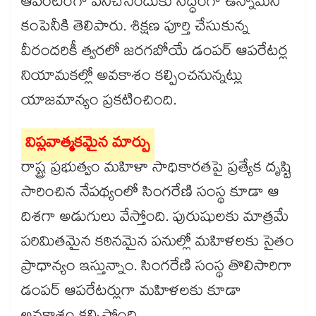
ఆపరేటర్‌‌‌‌‌‌‌‌గా పనిచేసేందుకు సిద్ధంగా ఉన్నామని
కంపెనీకి తెలిపారు. శిక్షణ పూర్తి చేసుకున్న
వీరందరికీ త్వరలో జరగబోయే డంపర్ ఆపరేటర్ల
నియామకల్లో అవకాశం కల్పించనున్నట్లు
యాజమాన్యం ప్రకటించింది.
విప్లవాత్మకమైన మార్పు
రాష్ట్ర ప్రభుత్వం మహిళా సాధికారతపై ప్రత్యేక దృష్టి
సారించిన నేపథ్యంలో సింగరేణి సంస్థ కూడా ఆ
దిశగా అడుగులు వేస్తోంది. పురుషులకు మాత్రమే
పరిమితమైన కఠినమైన పనుల్లో మహిళలకు సైతం
ప్రాధాన్యం ఇస్తున్నాం. సింగరేణి సంస్థ తొలిసారిగా
డంపర్ ఆపరేటర్లుగా మహిళలకు కూడా