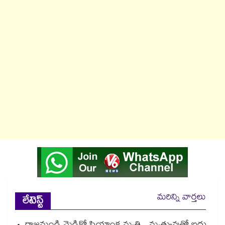
మరిన్ని వార్తలు
లేటెస్ట్