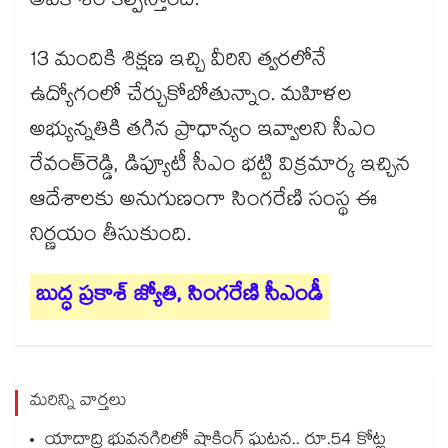
అవకాశం కల్పిస్తోంది.
13 మందికి శిక్షణ ఇచ్చి వీరిని త్వరలోనే
ఉద్యోగంలో చేర్చుకోబోతున్నాం. మహిళల
అభ్యున్నతికి తగిన ప్రాధాన్యం ఇవ్వాలని సీఎం
రేవంత్‌‌‌‌‌‌‌‌రెడ్డి, డిప్యూటీ సీఎం భట్టి విక్రమార్క ఇచ్చిన
ఆదేశాలకు అనుగుణంగా సింగరేణి సంస్థ ఈ
నిర్ణయం తీసుకుంది.
బుద్ధ ప్రకాశ్‌‌‌‌‌‌‌‌ జ్యోతి, సింగరేణి సీఎండీ
మరిన్ని వార్తలు
యాదాద్రి భువనగిరిలో షాకింగ్ ఘటన.. రూ.54 కోట్ల