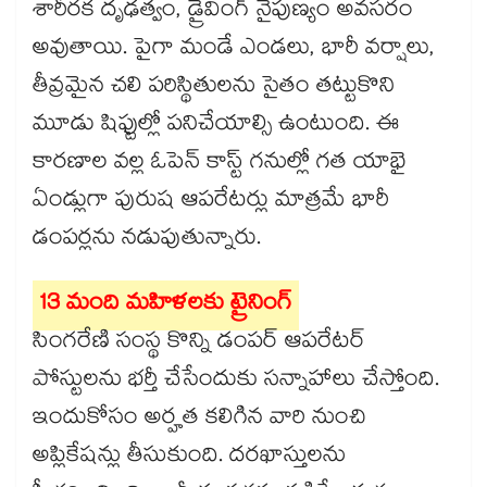
శారీరక దృఢత్వం, డ్రైవింగ్ నైపుణ్యం అవసరం
అవుతాయి. పైగా మండే ఎండలు, భారీ వర్షాలు,
తీవ్రమైన చలి పరిస్థితులను సైతం తట్టుకొని
మూడు షిఫ్టుల్లో పనిచేయాల్సి ఉంటుంది. ఈ
కారణాల వల్ల ఓపెన్‌‌‌‌‌‌‌‌ కాస్ట్‌‌‌‌‌‌‌‌ గనుల్లో గత యాభై
ఏండ్లుగా పురుష ఆపరేటర్లు మాత్రమే భారీ
డంపర్లను నడుపుతున్నారు.
13 మంది మహిళలకు ట్రైనింగ్‌‌‌‌‌‌‌‌
సింగరేణి సంస్థ కొన్ని డంపర్‌‌‌‌‌‌‌‌ ఆపరేటర్‌‌‌‌‌‌‌‌
పోస్టులను భర్తీ చేసేందుకు సన్నాహాలు చేస్తోంది.
ఇందుకోసం అర్హత కలిగిన వారి నుంచి
అప్లికేషన్లు తీసుకుంది. దరఖాస్తులను