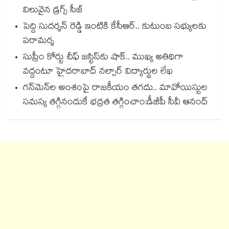
విలువైన డ్రగ్స్ సీజ్
పెద్ది సుదర్శన్ రెడ్డి ఇంటికి కేసీఆర్.. కుటుంబ సభ్యులకు
పరామర్శ
సుప్రీం కోర్టు చీఫ్ జస్టిస్⁭కు షాక్.. ముఖ్య అతిథిగా
వద్దంటూ హైదరాబాద్ నల్సార్ విద్యార్థుల లేఖ
గన్⁭మెన్⁭ల అంశంపై రాజకీయం తగదు.. మావోయిస్టుల
సమస్య తగ్గినందుకే భద్రత తగ్గించాం:డీజీపీ సీవీ ఆనంద్