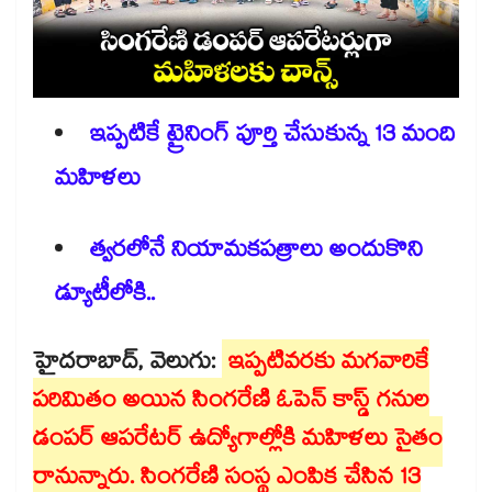
ఇప్పటికే ట్రైనింగ్‌‌‌‌‌‌‌‌ పూర్తి చేసుకున్న 13 మంది
మహిళలు
త్వరలోనే నియామకపత్రాలు అందుకొని
డ్యూటీలోకి..
హైదరాబాద్, వెలుగు:
ఇప్పటివరకు మగవారికే
పరిమితం అయిన సింగరేణి ఓపెన్‌‌‌‌‌‌‌‌ కాస్డ్‌‌‌‌‌‌‌‌ గనుల
డంపర్‌‌‌‌‌‌‌‌ ఆపరేటర్‌‌‌‌‌‌‌‌ ఉద్యోగాల్లోకి మహిళలు సైతం
రానున్నారు. సింగరేణి సంస్థ ఎంపిక చేసిన 13