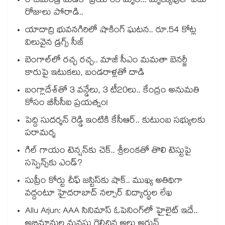
రాజమండ్రి మెడికో ప్రియాంక మృతి... మృత్యువుతో ఐదు
రోజులు పోరాడి..
యాదాద్రి భువనగిరిలో షాకింగ్ ఘటన.. రూ.54 కోట్ల
విలువైన డ్రగ్స్ సీజ్
బెంగాల్⁭లో రచ్చ రచ్చ.. మాజీ సీఎం మమతా బెనర్జీ
కారుపై ఇటుకలు, బండరాళ్లతో దాడి
బంగ్లాదేశ్⁬తో 3 వన్డేలు, 3 టీ20లు.. కేంద్రం అనుమతి
కోసం బీసీసీఐ ప్రయత్నం!
పెద్ది సుదర్శన్ రెడ్డి ఇంటికి కేసీఆర్.. కుటుంబ సభ్యులకు
పరామర్శ
గిల్ గాయం టెన్షన్‌కు చెక్.. శ్రీలంకతో తొలి టెస్టుపై
సస్పెన్స్‌కు ఎండ్?
సుప్రీం కోర్టు చీఫ్ జస్టిస్⁭కు షాక్.. ముఖ్య అతిథిగా
వద్దంటూ హైదరాబాద్ నల్సార్ విద్యార్థుల లేఖ
Allu Arjun: AAA సినిమాస్ ఓపెనింగ్‌లో హైలైట్ ఇదే..
అభిమానుల మనసు గెలిచిన అల్లు అర్జున్