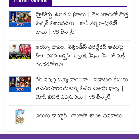
Latest Videos
హైకోర్టు-ఉచిత పథకాలు | తెలంగాణలో కొత్త
పెన్షన్ నిబంధనలు | భారీ వర్షం-ట్రాఫిక్
జామ్ | V6 తీన్మార్
అయ్యో పాపం.. వెస్టిండీస్ వరల్డ్‌కప్ ఆశలపై
నీళ్లు చల్లిన ఆఫ్ఘన్.. క్వాలిఫికేషన్ రేసులో మళ్లీ
గందరగోళం!
గిగ్ వర్కర్ల సమ్మె వాయిదా | విడాకుల కేసును
ఉపసంహరించుకున్న సీఎం విజయ్ భార్య |
మోదీ విదేశీ పర్యటనలు | V6 తీన్మార్
వెలుగు కార్టూన్ : గాజాలో శాంతి పవనాలు