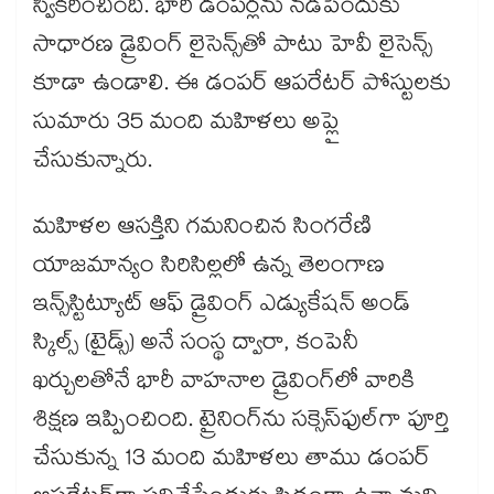
స్వీకరించింది. భారీ డంపర్లను నడిపేందుకు
సాధారణ డ్రైవింగ్‌‌‌‌‌‌‌‌ లైసెన్స్‌‌‌‌‌‌‌‌తో పాటు హెవీ లైసెన్స్
కూడా ఉండాలి. ఈ డంపర్‌‌‌‌‌‌‌‌ ఆపరేటర్‌‌‌‌‌‌‌‌ పోస్టులకు
సుమారు 35 మంది మహిళలు అప్లై
చేసుకున్నారు.
మహిళల ఆసక్తిని గమనించిన సింగరేణి
యాజమాన్యం సిరిసిల్లలో ఉన్న తెలంగాణ
ఇన్స్‌‌‌‌‌‌‌‌స్టిట్యూట్‌‌‌‌‌‌‌‌ ఆఫ్‌‌‌‌‌‌‌‌ డ్రైవింగ్‌‌‌‌‌‌‌‌ ఎడ్యుకేషన్‌‌‌‌‌‌‌‌ అండ్‌‌‌‌‌‌‌‌
స్కిల్స్‌‌‌‌‌‌‌‌ (టైడ్స్) అనే సంస్థ ద్వారా, కంపెనీ
ఖర్చులతోనే భారీ వాహనాల డ్రైవింగ్‌‌‌‌‌‌‌‌లో వారికి
శిక్షణ ఇప్పించింది. ట్రైనింగ్‌‌‌‌‌‌‌‌ను సక్సెస్‌‌‌‌‌‌‌‌ఫుల్‌‌‌‌‌‌‌‌గా పూర్తి
చేసుకున్న 13 మంది మహిళలు తాము డంపర్‌‌‌‌‌‌‌‌