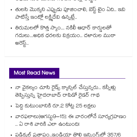
తులసి మొక్కని ఎప్పుడు పూజించాలి, బెస్ట్ టైం ఏది.. ఇవి
పాటిస్తే ఇంట్లో లక్ష్మిదేవి ఉన్నట్లే..
తిరుమలలో కొత్త స్కాం... నకిలీ ఆధార్ కార్డులతో
గదులు...అధిక ధరలకు విక్రయం.. దళారుల ముఠా
అరెస్ట్..
Most Read News
నా వైకల్యం చూసి రైడ్స్ క్యాన్సిల్ చేస్తున్నరు.. కన్నీళ్లు
తెప్పిస్తున్న హైదరాబాద్ రాపిడో రైడర్ గాథ
పెద్ది కుటుంబానికి రూ.2 కోట్ల 25 లక్షలు
వారఫలాలు(ఆగస్టు9–15): ఈ వారంలోనే సూర్యగ్రహణం
.. ఏ రాశి వారికి ఎలా ఉంటుంది!
పడిక్కల్‌‌ ప్రతాపం..ఇండియా తొలి ఇన్నింగ్స్‌‌లో 357/6