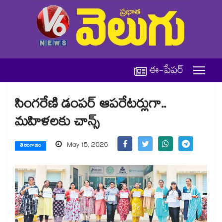
ఈ-పేపర్
సింగరేణి డంపర్‌‌‌‌‌‌‌‌ ఆపరేటర్లుగా..
మహిళలకు చాన్స్‌‌‌‌‌‌‌‌
May 15, 2026
తెలంగాణం