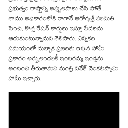
ప్రభుత్వం రాష్ట్రాన్ని అప్పులపాలు చేసి పోతే..
తాము అధికారంలోకి రాగానే ఆరోగ్యశ్రీ పరిమితి
పెంచి, కొత్త రేషన్ కార్డులు ఇస్తూ పేదలను
ఆదుకుంటున్నామని తెలిపారు. ఎన్నికల
సమయంలో దుబ్బాక ప్రజలకు ఇచ్చిన హామీ
ప్రకారం అర్హులందరికీ ఇందిరమ్మ ఇండ్లను
అందించి తీరుతామని మంత్రి వివేక్ వెంకటస్వామి
హామీ ఇచ్చారు.