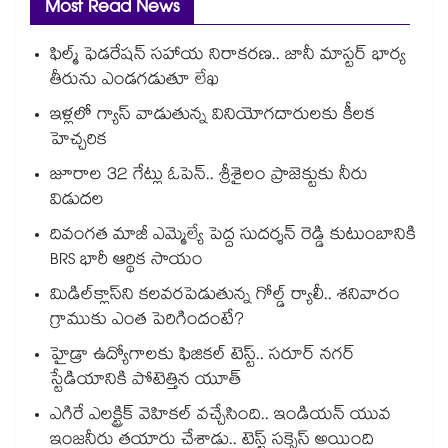
Most Read News
ఫిల్మ్ ఫెడరేషన్ సహాయ నిరాకరణ.. జానీ మాస్టర్ భార్య
తీరును ఎండగడుతూ లేఖ
ఇళ్లలో గ్యాస్ వాడుతున్న వినియోగదారులకు కీలక
హెచ్చరిక
జూరాల 32 గేట్లు ఓపెన్.. శ్రీశైలం ప్రాజెక్టుకు నీరు
విడుదల
దివంగత మాజీ ఎమ్మెల్యే పెద్ద సుదర్శన్ రెడ్డి కుటుంబానికి
BRS భారీ ఆర్థిక సాయం
మిడిల్‌క్లాస్‌ని కలవరపెడుతున్న గోల్డ్ ర్యాలీ.. శనివారం
గ్రాముకు ఎంత పెరిగిందంటే?
హైడ్రా ఉద్యోగాలకు ఫిజికల్ టెస్ట్.. సరూర్ నగర్
స్టేడియానికి పోటెత్తిన యూత్
ఎగిరే ఎలక్ట్రిక్ వెహికల్ వచ్చేసింది.. ఇండియన్ యువ
ఇంజనీరు తయారు చేశాడు.. టెస్ట్ సక్సెస్ అయింది