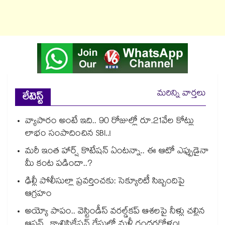
మరిన్ని వార్తలు
లేటెస్ట్
వ్యాపారం అంటే ఇది.. 90 రోజుల్లో రూ.21వేల కోట్లు
లాభం సంపాదించిన SBI..!
మరీ ఇంత హార్ష్ కొటేషన్ ఏంటన్నా.. ఈ ఆటో ఎప్పుడైనా
మీ కంట పడిందా..?
ఢిల్లీ పోలీసుల్లా ప్రవర్తించకు: సెక్యూరిటీ సిబ్బందిపై
ఆగ్రహం
అయ్యో పాపం.. వెస్టిండీస్ వరల్డ్‌కప్ ఆశలపై నీళ్లు చల్లిన
ఆఫ్ఘన్.. క్వాలిఫికేషన్ రేసులో మళ్లీ గందరగోళం!