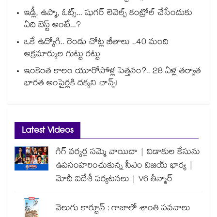
ఇడ్లీ, ఉప్మా, ఓట్స్... షుగర్ లెవెల్స్ కంట్రోల్ చేసేందుకు
ఏది బెస్ట్ అంటే...?
ఒకే ఉద్యోగి.. రెండు చోట్ల జీతాలు ..40 మంది
అక్రమార్కుల గుట్టు రట్టు
ఇంకెంత కాలం యూరోపోళ్ల పెత్తనం?.. 28 ఏళ్ల తర్వాత
భారత అంపైర్లకి దక్కని ఛాన్స్!
Latest Videos
గిగ్ వర్కర్ల సమ్మె వాయిదా | విడాకుల కేసును
ఉపసంహరించుకున్న సీఎం విజయ్ భార్య |
మోదీ విదేశీ పర్యటనలు | V6 తీన్మార్
వెలుగు కార్టూన్ : గాజాలో శాంతి పవనాలు