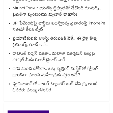
Mrunal Thakur: యశస్వి జైస్వాల్‌తో డేటింగ్ రూమర్స్‌..
ఫైనల్‌గా స్పందించిన మృణాల్ ఠాకూర్!
UPI పేమెంట్లపై ఛార్జీలు విధిస్తారన్న ప్రచారంపై PhonePe
సీఈవో కీలక ట్వీట్
ప్రయాణికులకు అలర్ట్: తిరుపతికి వెళ్లే.. ఈ రైళ్ల కొత్త
టైమింగ్స్, రూట్ ఇవే..!
రాహుల్ వర్సెస్ రిజిజు.. మహిళా రిజర్వేషన్ బిల్లుపై
సోషల్ మీడియాలో డైలాగ్ వార్
ధౌని నుంచి ధోనీగా.. ఒక్క స్పెల్లింగ్ మిస్టేక్‌తో గ్లోబల్
బ్రాండ్‌గా మారిన మహేంద్రుడి స్టోరీ ఇదే?
హైదరాబాద్⁪లో వాటర్ ట్యాంకర్ బుక్ చేస్తున్న ఇంటి
ఓనర్లకు ముఖ్య గమనిక