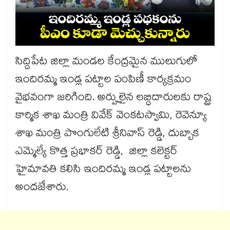
సిద్దిపేట జిల్లా మండల కేంద్రమైన ములుగులో
ఇందిరమ్మ ఇండ్ల పట్టాల పంపిణీ కార్యక్రమం
వైభవంగా జరిగింది. అర్హులైన లబ్ధిదారులకు రాష్ట్ర
కార్మిక శాఖ మంత్రి వివేక్ వెంకటస్వామి, రెవెన్యూ
శాఖ మంత్రి పొంగులేటి శ్రీనివాస్ రెడ్డి, దుబ్బాక
ఎమ్మెల్యే కొత్త ప్రభాకర్ రెడ్డి, జిల్లా కలెక్టర్
హైమావతి కలిసి ఇందిరమ్మ ఇండ్ల పట్టాలను
అందజేశారు.