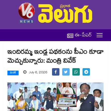
ఈ-పేపర్
ఇందిరమ్మ ఇండ్ల పథకంను పీఎం కూడా
మెచ్చుకున్నారు: మంత్రి వివేక్
July 6, 2026
మెదక్