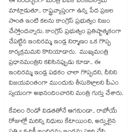
ఈ సందర్భంగా మంత్రి వివేక్ వెంకటస్వామి
మాట్లాడుతూ.. రాష్ట్రవ్యాప్తంగా ఉన్న పేద ప్రజల
సొంత ఇంటి కలను కాంగ్రెస్ ప్రభుత్వం నిజం
చేస్తోందన్నారు. కాంగ్రెస్ ప్రభుత్వం ప్రతిష్టాత్మకంగా
చేపట్టిన ఇందిరమ్మ ఇండ్ల నిర్మాణం ఒక గొప్ప
కార్యక్రమమని కొనియాడారు. ముఖ్యమంత్రి
ప్రధానమంత్రిని కలిసినప్పుడు కూడా.. ఈ
ఇందిరమ్మ ఇండ్ల పథకం చాలా గొప్పదని, దీనిని
విజయవంతంగా ముందుకు తీసుకెళ్లాలని పీఎం
స్వయంగా అభినందించారని మంత్రి గుర్తు చేశారు.
కేవలం రెండో విడతతోనే ఆగకుండా.. రాబోయే
రోజుల్లో మరిన్ని నిధులు కేటాయించి, అర్హులైన