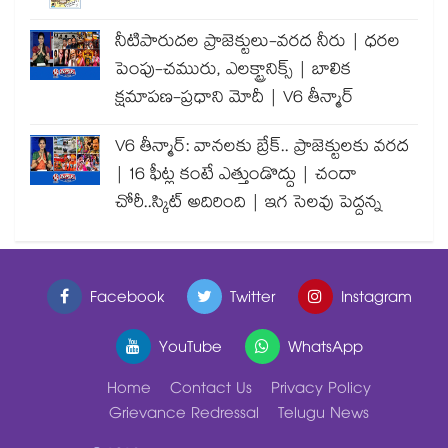
నీటిపారుదల ప్రాజెక్టులు-వరద నీరు | ధరల
పెంపు-చమురు, ఎలక్ట్రానిక్స్ | బాలిక
క్షమాపణ-ప్రధాని మోదీ | V6 తీన్మార్
V6 తీన్మార్: వానలకు బ్రేక్.. ప్రాజెక్టులకు వరద
| 16 ఫీట్ల కంటే ఎత్తుండొద్దు | చందా
చోరీ..స్కిట్ అదిరింది | ఇగ సెలవు పెద్దన్న
Facebook
Twitter
Instagram
YouTube
WhatsApp
Home
Contact Us
Privacy Policy
Grievance Redressal
Telugu News