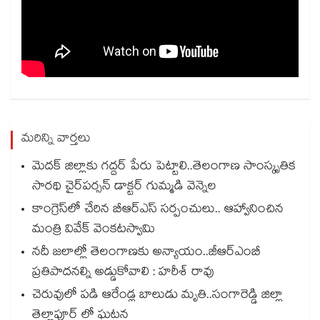
మరిన్ని వార్తలు
మెదక్ జిల్లాకు గద్దర్ పేరు పెట్టాలి..తెలంగాణ సాంస్కృతిక
సారథి చైర్‌‌పర్సన్ డాక్టర్ గుమ్మడి వెన్నెల
కాంగ్రెస్‌‌‌‌లో చేరిన బీఆర్ఎస్ సర్పంచులు.. ఆహ్వానించిన
మంత్రి వివేక్ వెంకటస్వామి
నదీ జలాల్లో తెలంగాణకు అన్యాయం..జీఆర్ఎంబీ
ప్రతిపాదనల్ని అడ్డుకోవాలి : హరీశ్ రావు
చెరువులో పడి ఆరేండ్ల బాలుడు మృతి..సంగారెడ్డి జిల్లా
తెల్లాపూర్ లో ఘటన