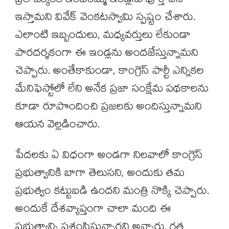
ప్రతి ఒక్కరికీ ఇందిరమ్మ ఇండ్లను పూర్తి చేసి
ఇస్తామని వివేక్ వెంకటస్వామి స్పష్టం చేశారు.
ఎలాంటి ఇబ్బందులు, మధ్యవర్తులు లేకుండా
పారదర్శకంగా ఈ ఇండ్లను అందజేస్తున్నామని
చెప్పారు. అంతేకాకుండా, కాంగ్రెస్ పార్టీ ఎన్నికల
మేనిఫెస్టోలో లేని అనేక ప్రజా సంక్షేమ పథకాలను
కూడా రూపొందించి ప్రజలకు అందిస్తున్నామని
ఆయన వెల్లడించారు.
పేదలకు ఏ విధంగా అండగా నిలవాలో కాంగ్రెస్
ప్రభుత్వానికి బాగా తెలుసని, అందుకు తమ
ప్రభుత్వం కట్టుబడి ఉందని మంత్రి నొక్కి చెప్పారు.
అందుకే దేశవ్యాప్తంగా చాలా మంది ఈ
ప్రభుత్వాన్ని ప్రశంసిస్తున్నారని అన్నారు. గత