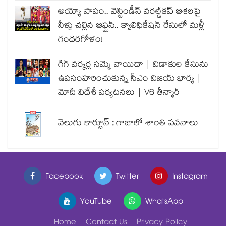
అయ్యో పాపం.. వెస్టిండీస్ వరల్డ్‌కప్ ఆశలపై
నీళ్లు చల్లిన ఆఫ్ఘన్.. క్వాలిఫికేషన్ రేసులో మళ్లీ
గందరగోళం!
గిగ్ వర్కర్ల సమ్మె వాయిదా | విడాకుల కేసును
ఉపసంహరించుకున్న సీఎం విజయ్ భార్య |
మోదీ విదేశీ పర్యటనలు | V6 తీన్మార్
వెలుగు కార్టూన్ : గాజాలో శాంతి పవనాలు
Facebook
Twitter
Instagram
YouTube
WhatsApp
Home
Contact Us
Privacy Policy