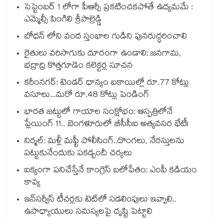
సెప్టెంబర్ 1 లోగా పీఆర్సీ ప్రకటించకపోతే ఉద్యమమే :
ఎమ్మెల్సీ పింగిలి శ్రీపాల్రెడ్డి
బోధన్ లోని వంద స్తంభాల గుడిని పునరుద్ధరించాలి
రైతులు వరిసాగుకు దూరంగా ఉండాలి: జనగామ,
భద్రాద్రి కొత్తగూడెం కలెక్టర్ల సూచన
కరీంనగర్: టెండర్ ధాన్యం బకాయిల్లో రూ.77 కోట్లు
వసూలు...మరో రూ.48 కోట్లు పెండింగ్
భారత జట్టులో గాయాల సంక్షోభం: ఆస్పత్రిలోనే
ప్లేయింగ్ 11.. బెంగళూరులో బీసీసీఐ అత్యవసర భేటీ!
నిర్మల్: మళ్లీ మఫ్టీ పోలీసింగ్..దొంగలు, నేరస్తులను
పట్టుకునేందుకు పకడ్బందీ చర్యలు
ఐక్యంగా పనిచేస్తేనే కాంగ్రెస్ బలోపేతం: ఎంపీ కడియం
కావ్య
ఇన్‌‌సర్వీస్ టీచర్లకు టెట్‌‌లో సడలింపులు ఇవ్వాలి..
ఉపాధ్యాయులు సమస్యలపై దృష్టి పెట్టాలి