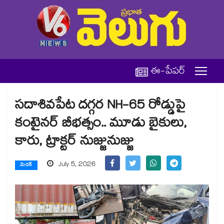
ఈ-పేపర్
సదాశివపేట దగ్గర NH-65 రోడ్డుపై
కంటైనర్ బీభత్సం.. మూడు బైకులు,
కారు, ట్రాక్టర్ నుజ్జునుజ్జు
July 5, 2026
మెదక్