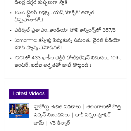
డీలర్ల దగ్గర కుప్పలుగా స్టాక్
Toxic ట్రైలర్ రివ్యూ.. యష్ ‘టాక్సిక్’ తర్వాత
ఏమైపోతాడో..!
పడిక్కల్‌‌ ప్రతాపం..ఇండియా తొలి ఇన్నింగ్స్‌‌లో 357/6
Samantha: కన్నీళ్లు పెట్టుకున్న సమంత.. వైరల్ వీడియో
చూసి ఫ్యాన్స్ ఎమోషనల్!
IOCLలో 433 ఖాళీల భర్తీకి నోటిఫికేషన్ విడుదల.. 10th,
ఇంటర్, ఐటీఐ అర్హతతో జాబ్ కొట్టండి !
Latest Videos
హైకోర్టు-ఉచిత పథకాలు | తెలంగాణలో కొత్త
పెన్షన్ నిబంధనలు | భారీ వర్షం-ట్రాఫిక్
జామ్ | V6 తీన్మార్