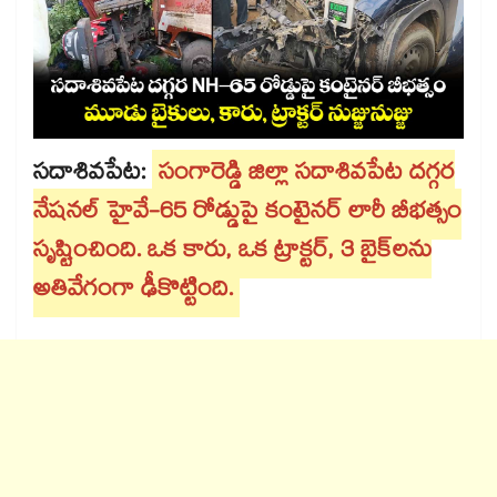
సదాశివపేట:
సంగారెడ్డి జిల్లా సదాశివపేట దగ్గర
నేషనల్ హైవే-65 రోడ్డుపై కంటైనర్ లారీ బీభత్సం
సృష్టించింది. ఒక కారు, ఒక ట్రాక్టర్, 3 బైక్⁭లను
అతివేగంగా ఢీకొట్టింది.