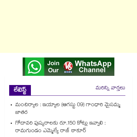
మరిన్ని వార్తలు
లేటెస్ట్
మంచిర్యాల : ఇయ్యాల (ఆగస్టు 09) గాంధారి మైసమ్మ
జాతర
గోదావరి పుష్కరాలకు రూ.150 కోట్లు ఇవ్వాలి :
రామగుండం ఎమ్మెల్యే రాజ్ ఠాకూర్