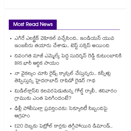
Most Read News
ఎగిరే ఎలక్ట్రిక్ వెహికల్ వచ్చేసింది.. ఇండియన్ యువ
ఇంజనీరు తయారు చేశాడు.. టెస్ట్ సక్సెస్ అయింది
దివంగత మాజీ ఎమ్మెల్యే పెద్ద సుదర్శన్ రెడ్డి కుటుంబానికి
BRS భారీ ఆర్థిక సాయం
నా వైకల్యం చూసి రైడ్స్ క్యాన్సిల్ చేస్తున్నరు.. కన్నీళ్లు
తెప్పిస్తున్న హైదరాబాద్ రాపిడో రైడర్ గాథ
మిడిల్‌క్లాస్‌ని కలవరపెడుతున్న గోల్డ్ ర్యాలీ.. శనివారం
గ్రాముకు ఎంత పెరిగిందంటే?
ఢిల్లీ పోలీసుల్లా ప్రవర్తించకు: సెక్యూరిటీ సిబ్బందిపై
ఆగ్రహం
E20 దెబ్బకు పెట్రోల్ కార్లకు తగ్గిపోయిన డిమాండ్..