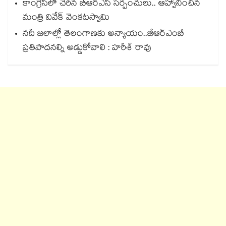
కాంగ్రెస్‌‌‌‌లో చేరిన బీఆర్ఎస్ సర్పంచులు.. ఆహ్వానించిన
మంత్రి వివేక్ వెంకటస్వామి
నదీ జలాల్లో తెలంగాణకు అన్యాయం..జీఆర్ఎంబీ
ప్రతిపాదనల్ని అడ్డుకోవాలి : హరీశ్ రావు