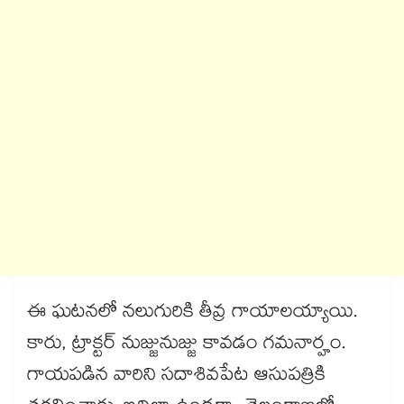
ఈ ఘటనలో నలుగురికి తీవ్ర గాయాలయ్యాయి.
కారు, ట్రాక్టర్ నుజ్జునుజ్జు కావడం గమనార్హం.
గాయపడిన వారిని సదాశివపేట ఆసుపత్రికి