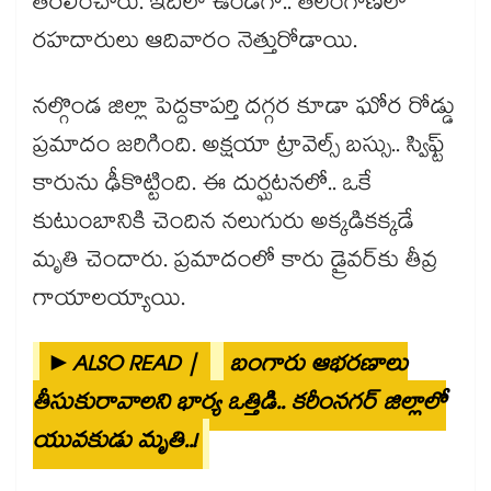
తరలించారు. ఇదిలా ఉండగా.. తెలంగాణలో
రహదారులు ఆదివారం నెత్తురోడాయి.
నల్గొండ జిల్లా పెద్దకాపర్తి దగ్గర కూడా ఘోర రోడ్డు
ప్రమాదం జరిగింది. అక్షయా ట్రావెల్స్ బస్సు.. స్విఫ్ట్
కారును ఢీకొట్టింది. ఈ దుర్ఘటనలో.. ఒకే
కుటుంబానికి చెందిన నలుగురు అక్కడికక్కడే
మృతి చెందారు. ప్రమాదంలో కారు డ్రైవర్‌కు తీవ్ర
గాయాలయ్యాయి.
►ALSO READ |
బంగారు ఆభరణాలు
తీసుకురావాలని భార్య ఒత్తిడి.. కరీంనగర్ జిల్లాలో
యువకుడు మృతి..!