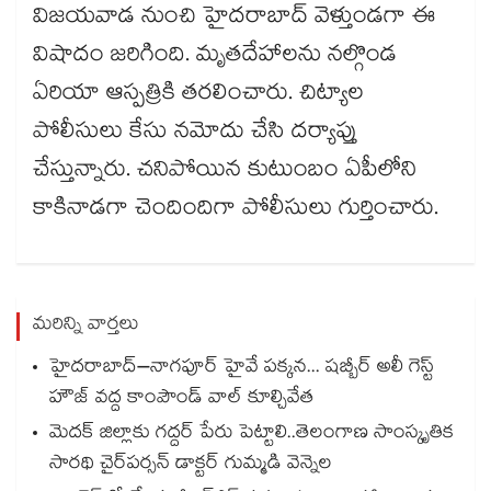
విజయవాడ నుంచి హైదరాబాద్ వెళ్తుండగా ఈ
విషాదం జరిగింది. మృతదేహాలను నల్గొండ
ఏరియా ఆస్పత్రికి తరలించారు. చిట్యాల
పోలీసులు కేసు నమోదు చేసి దర్యాప్తు
చేస్తున్నారు. చనిపోయిన కుటుంబం ఏపీలోని
కాకినాడగా చెందిందిగా పోలీసులు గుర్తించారు.
మరిన్ని వార్తలు
హైదరాబాద్–నాగపూర్ హైవే పక్కన... షబ్బీర్ అలీ గెస్ట్
హౌజ్ వద్ద కాంపౌండ్ వాల్ కూల్చివేత
మెదక్ జిల్లాకు గద్దర్ పేరు పెట్టాలి..తెలంగాణ సాంస్కృతిక
సారథి చైర్‌‌పర్సన్ డాక్టర్ గుమ్మడి వెన్నెల