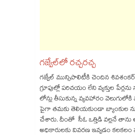
గజ్వేల్‌‌‌‌లో రచ్చరచ్చ
గజ్వేల్ మున్సిపాలిటీకి చెందిన శివశంకర్,
గ్రూపుల్లో పరిచయం లేని వ్యక్తుల పేర్లన
లోన్లు తీసుకున్న వ్యవహారం వెలుగులోకి వ
పైగా తమకు తెలియకుండా బ్యాంకుల నుంచి లోన్
చేశారు. దీంతో సీఓ ఒత్తిడి వల్లనే తాను
అధికారులకు వివరణ ఇవ్వడం కలకలం సృష్