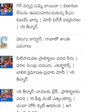
గిగ్ వర్కర్ల సమ్మె వాయిదా | విడాకుల
కేసును ఉపసంహరించుకున్న సీఎం
విజయ్ భార్య | మోదీ విదేశీ పర్యటనలు
| V6 తీన్మార్
వెలుగు కార్టూన్ : గాజాలో శాంతి
పవనాలు
నీటిపారుదల ప్రాజెక్టులు-వరద నీరు |
ధరల పెంపు-చమురు, ఎలక్ట్రానిక్స్ |
బాలిక క్షమాపణ-ప్రధాని మోదీ | V6
తీన్మార్
V6 తీన్మార్: వానలకు బ్రేక్.. ప్రాజెక్టులకు
వరద | 16 ఫీట్ల కంటే ఎత్తుండొద్దు |
చందా చోరీ..స్కిట్ అదిరింది | ఇగ