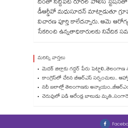
దీంతో సిద్దిపేట రూరల్ పోలీస్ స్టేషన్‌‌‌‌త
డీఆర్డీవో మధుసూదన్ మాట్లాడుతూ గ్రూ
విచారణ పూర్తి కాలేదన్నారు. ఆమె ఆరోగ
సేకరించి ఉన్నతాధికారులకు నివేదిక సమర్
మరిన్ని వార్తలు
మెదక్ జిల్లాకు గద్దర్ పేరు పెట్టాలి..తెలంగాణ స
కాంగ్రెస్‌‌‌‌లో చేరిన బీఆర్ఎస్ సర్పంచులు.. ఆహ
నదీ జలాల్లో తెలంగాణకు అన్యాయం..జీఆర్ఎంబీ
చెరువులో పడి ఆరేండ్ల బాలుడు మృతి..సంగారెడ్
Facebo