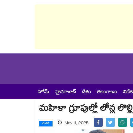
హోమ్
హైదరాబాద్
దేశం
తెలంగాణం
విదే
మహిళా గ్రూపుల్లో లోన్ల లొల్లి
May 11, 2025
మెదక్