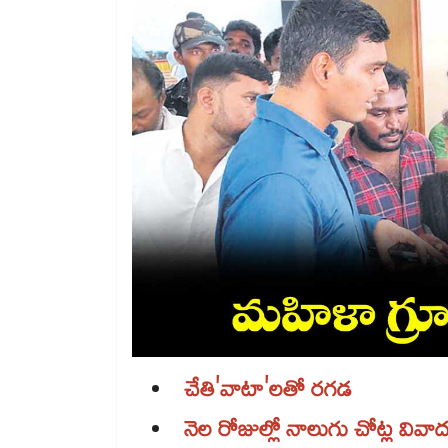
చేతి'వాటా'లతో రగడ
నెల రోజుల్లో నాలుగు చోట్ల వివా