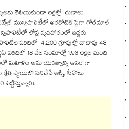
్యులకు తెలియకుండా లక్షల్లో రుణాలు
ల్ మున్సిపాలిటీలో అరకోటికి పైగా గోల్‌‌‌‌మాల్
ిపాలిటీలో లోన్ల వ్యవహారంలో ఇద్దరు
ాలిటీల పరిధిలో 4,200 గ్రూపుల్లో దాదాపు 43
ీఏ పరిధిలో 18 వేల సంఘాల్లో 1.93 లక్షల మంది
యంలో మహిళల అమాయకత్వాన్ని ఆసరాగా
షేత్ర స్థాయిలో పనిచేసే ఆర్పీ, సీవోలు
ి పట్టిస్తున్నారు.