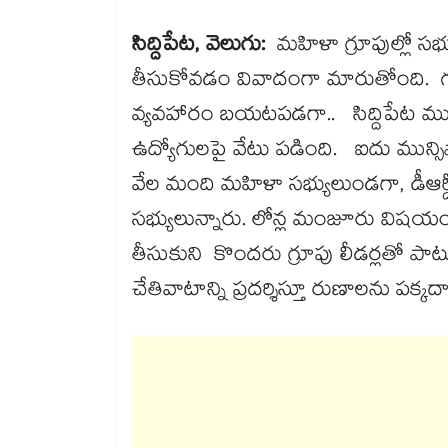
సిద్దిపేట, వెలుగు:
మహిళా గ్రూపుల్లో సభ
తీసుకోవడం వివాదంగా మారుతోంది. గజ్వే
వ్యవహారం బయటపడగా.. సిద్దిపేట మున్స
ఉద్యోగులపై వేటు పడింది. ఐదు మున్సిప
వేల మంది మహిళా సభ్యులుండగా, డీఆర్డ
సభ్యులున్నారు. లోన్ల మంజూరు విష
తీసుకుని కొందరు గ్రూపు లీడర్లతో పాటు క్
చేతివాటాన్ని ప్రదర్శిస్తూ రుణాలను పక్కదార