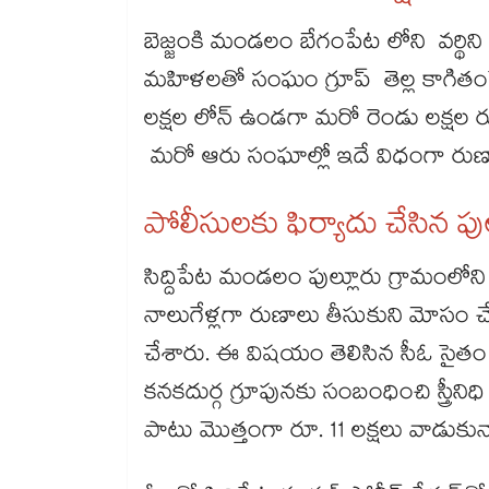
బెజ్జంకి మండలం బేగంపేట లోని వర్థి
మహిళలతో సంఘం గ్రూప్ తెల్ల కాగితంప
లక్షల లోన్ ఉండగా మరో రెండు లక్షల ర
మరో ఆరు సంఘాల్లో ఇదే విధంగా రుణాల 
పోలీసులకు ఫిర్యాదు చేసిన 
సిద్దిపేట మండలం పుల్లూరు గ్రామంలోన
నాలుగేళ్లగా రుణాలు తీసుకుని మోసం చేశారన
చేశారు. ఈ విషయం తెలిసిన సీఓ సైత
కనకదుర్గ గ్రూపునకు సంబంధించి స్త్రీనిధ
పాటు మొత్తంగా రూ. 11 లక్షలు వాడుకున