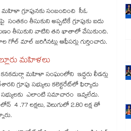
ని మహిళా గ్రూపునకు సంబందించి సీఓ
ై సంతకం తీసుకుని అప్పటికే గ్రూపుకు ఐదు
ుణం తీసుకుని వాటిని తన ఖాతాలో వేసుకుంది.
గోల్ మాల్ జరిగినట్లు ఆఫీసర్లు గుర్తించారు.
పుల్లూరు మహిళలు
ి కనకదుర్గా మహిళా సంఘంలోని ఇద్దరు లీడర్లు
ి గ్రూపు సభ్యులు కలెక్టరేట్‌‌‌‌లో ఫిర్యాదు
ం సభ్యులకు ఎలాంటి సమాచారం ఇవ్వలేదు.
ి లోన్ 4 .77 లక్షలు, వెలుగులో 2.80 లక్ష తో
్నారు.