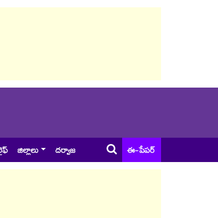
ైఫ్
జిల్లాలు
దర్వాజ
ఈ-పేపర్