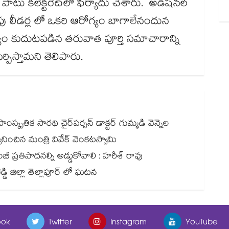
ో పాటు కలెక్టరేట్‌‌‌‌లో ఫిర్యాదు చేశారు. అడిషనల్
పు లీడర్ల లో ఒకరి ఆరోగ్యం బాగాలేనందున
్యం కుదుటపడిన తరువాత పూర్తి సమాచారాన్ని
పిస్తామని తెలిపారు.
ాంస్కృతిక సారథి చైర్‌‌పర్సన్ డాక్టర్ గుమ్మడి వెన్నెల
్వానించిన మంత్రి వివేక్ వెంకటస్వామి
 ప్రతిపాదనల్ని అడ్డుకోవాలి : హరీశ్ రావు
డి జిల్లా తెల్లాపూర్ లో ఘటన
ok
Twitter
Instagram
YouTube