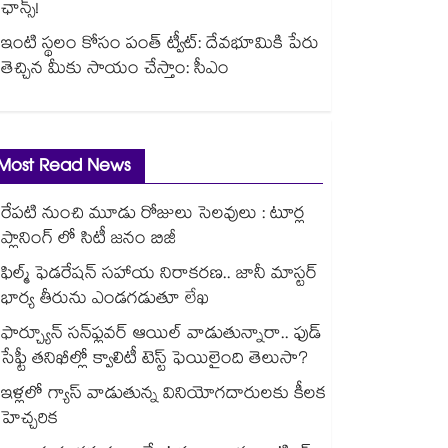
ఛాన్స్!
ఇంటి స్థలం కోసం పంత్ ట్వీట్: దేవభూమికి పేరు
తెచ్చిన మీకు సాయం చేస్తాం: సీఎం
Most Read News
రేపటి నుంచి మూడు రోజులు సెలవులు : టూర్ల
ప్లానింగ్ లో సిటీ జనం బిజీ
ఫిల్మ్ ఫెడరేషన్ సహాయ నిరాకరణ.. జానీ మాస్టర్
భార్య తీరును ఎండగడుతూ లేఖ
ఫార్చ్యూన్ సన్‌ఫ్లవర్ ఆయిల్ వాడుతున్నారా.. ఫుడ్
సేఫ్టీ తనిఖీల్లో క్వాలిటీ టెస్ట్ ఫెయిలైంది తెలుసా?
ఇళ్లలో గ్యాస్ వాడుతున్న వినియోగదారులకు కీలక
హెచ్చరిక