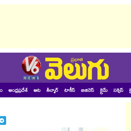
శం
ఆంధ్రప్రదేశ్
ఆట
తీన్మార్
టాకీస్
బిజినెస్
క్రైమ్
సక్సెస్
ల