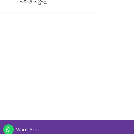
సెలవు పెద్దన్న
WhatsApp