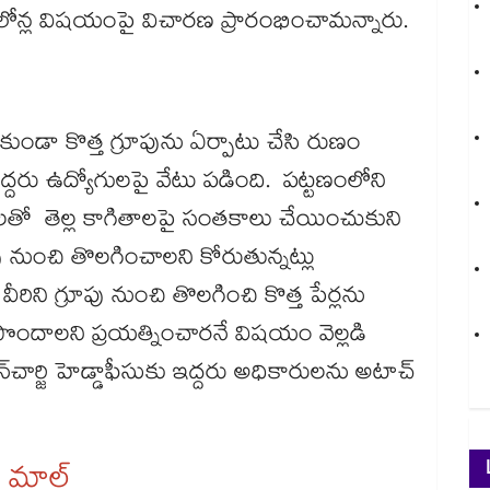
 లోన్ల విషయంపై విచారణ ప్రారంభించామన్నారు.
ియకుండా కొత్త గ్రూపును ఏర్పాటు చేసి రుణం
రు ఉద్యోగులపై వేటు పడింది. పట్టణంలోని
ులతో తెల్ల కాగితాలపై సంతకాలు చేయించుకుని
 నుంచి తొలగించాలని కోరుతున్నట్లు
రిని గ్రూపు నుంచి తొలగించి కొత్త పేర్లను
ొందాలని ప్రయత్నించారనే విషయం వెల్లడి
‌చార్జి హెడ్డాఫీసుకు ఇద్దరు అధికారులను అటాచ్
్ మాల్