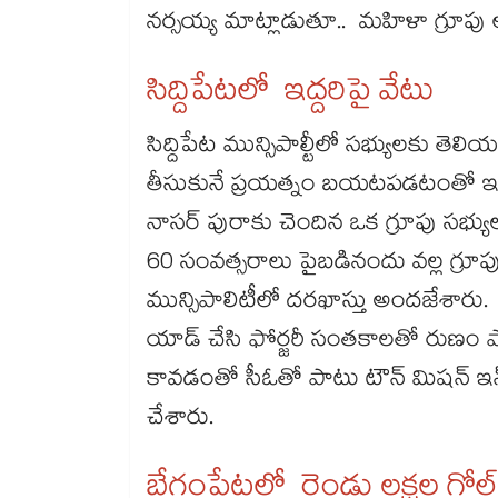
నర్సయ్య మాట్లాడుతూ.. మహిళా గ్రూపు
సిద్దిపేటలో ఇద్దరిపై వేటు
సిద్దిపేట మున్సిపాల్టీలో సభ్యులకు తెల
తీసుకునే ప్రయత్నం బయటపడటంతో ఇద్ద
నాసర్ పురాకు చెందిన ఒక గ్రూపు సభ్య
60 సంవత్సరాలు పైబడినందు వల్ల గ్రూపు
మున్సిపాలిటీలో దరఖాస్తు అందజేశారు. వీ
యాడ్ చేసి ఫోర్జరీ సంతకాలతో రుణం ప
కావడంతో సీఓతో పాటు టౌన్ మిషన్ ఇన్‌‌‌
చేశారు.
బేగంపేటలో రెండు లక్షల గోల