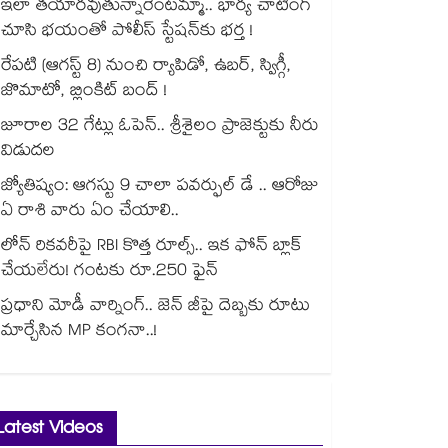
ఇలా తయారవుతున్నారేంటమ్మా.. భార్య చాటింగ్
చూసి భయంతో పోలీస్ స్టేషన్⁫కు భర్త !
రేపటి (ఆగస్ట్ 8) నుంచి ర్యాపిడో, ఉబర్, స్విగ్గీ,
జొమాటో, బ్లింకిట్ బంద్ !
జూరాల 32 గేట్లు ఓపెన్.. శ్రీశైలం ప్రాజెక్టుకు నీరు
విడుదల
జ్యోతిష్యం: ఆగస్టు 9 చాలా పవర్ఫుల్ డే .. ఆరోజు
ఏ రాశి వారు ఏం చేయాలి..
లోన్ రికవరీపై RBI కొత్త రూల్స్.. ఇక ఫోన్ బ్లాక్
చేయలేరు! గంటకు రూ.250 ఫైన్
ప్రధాని మోడీ వార్నింగ్.. జెన్ జీపై దెబ్బకు రూటు
మార్చేసిన MP కంగనా..!
Latest Videos