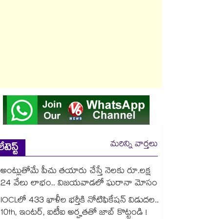
మరిన్ని వార్తలు
లేటెస్ట్
అంట్లుతోమే పీచు తయారు చేస్తే నెలకు రూ.లక్ష
24 వేలు లాభం.. విజయవాడలో ఘరానా మోసం
IOCLలో 433 ఖాళీల భర్తీకి నోటిఫికేషన్ విడుదల..
10th, ఇంటర్, ఐటీఐ అర్హతతో జాబ్ కొట్టండి !