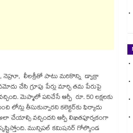
 నెహ్రూ, లీలశ్రీతో పాటు మరికొన్ని డ్వాక్రా
ు నమోదు చేసి గ్రూపు పేర్లు మార్చి తమ పేరుపై
చ్చింది. మెప్మాలో పనిచేసే ఆర్పీ రూ. 50 లక్షలకు
లు తీసుకున్నారని కలెక్టర్‌‌‌‌‌‌‌‌కు ఫిర్యాదు
 అలా చేయాల్సి వచ్చిందని ఆర్పీ లిఖితపూర్వకంగా
టిస్తోంది. మున్సిపల్ కమిషనర్ గోల్కొండ