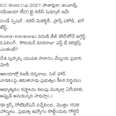
ICC World Cup 2027: సౌతాఫ్రికా, జింబాబ్వే,
నమీబియా టీ20 ట్రై-సిరీస్ షెడ్యూల్ ఇదే!
సండే స్పెషల్ : చికెన్ మెజెస్టిక్.. ప్రాన్స్ పకోడి.. భలే
టేస్ట్..
Korean Kanakaraju: వరుణ్ తేజ్ కెరీర్‌లోనే బిగ్గెస్ట్
ఓపెనింగ్‌.. ‘కొరియన్ కనకరాజు’ ఫస్ట్ డే కలెక్షన్స్
ఎంతంటే?
దేశ స్వప్నాన్ని యువత సాకారం చేస్తుంది: ప్రధాని
మోదీ
ఆలయాల్లో విఐపీ దర్శనాలు, సెల్ ఫోన్
వాడకంపై..తమిళనాడు ప్రభుత్వం కీలక నిర్ణయం
ఆధ్యాత్మికం: కష్టాలను కలుపు మొక్కల్లా ఏరేయాలి..
అప్పుడే అనుకున్నది సాధిస్తాం..!
SBI క్లర్క్ నోటిఫికేషన్ వచ్చేసింది.. మొత్తం 1538
పోస్టులు.. ప్రభుత్వ ఉద్యోగం కొట్టేందుకు గోల్డెన్