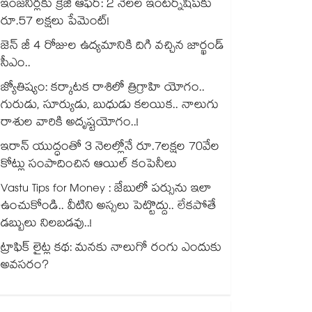
ఇంజనీర్లకు క్రేజీ ఆఫర్: 2 నెలల ఇంటర్న్‌షిప్‌కు
రూ.57 లక్షలు పేమెంట్!
జెన్ జీ 4 రోజుల ఉద్యమానికి దిగి వచ్చిన జార్ఖండ్
సీఎం..
జ్యోతిష్యం: కర్కాటక రాశిలో త్రిగ్రాహి యోగం..
గురుడు, సూర్యుడు, బుధుడు కలయిక.. నాలుగు
రాశుల వారికి అదృష్టయోగం..!
ఇరాన్ యుద్ధంతో 3 నెలల్లోనే రూ.7లక్షల 70వేల
కోట్లు సంపాదించిన ఆయిల్ కంపెనీలు
Vastu Tips for Money : జేబులో పర్సును ఇలా
ఉంచుకోండి.. వీటిని అస్సలు పెట్టొద్దు.. లేకపోతే
డబ్బులు నిలబడవు..!
ట్రాఫిక్ లైట్ల కథ: మనకు నాలుగో రంగు ఎందుకు
అవసరం?