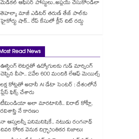
మెడికల్ ఆఫీసర్ పోస్టులు..అప్లయ్ చేసుకోండిలా
తెహల్కా మాజీ ఎడిటర్ తరుణ్ తేజ్ పాల్⁭కు
హైకోర్టు షాక్.. రేప్ కేసులో క్లీన్ చిట్ రద్దు
Most Read News
ఊస్టింగ్ లెటర్లతో ఉద్యోగులకు గుడ్ మార్నింగ్
చెప్పిన వీసా.. 2వేల 600 మందికి లేఆఫ్ మెయిల్స్
లక్ష కోట్లతో అదానీ AI డేటా సెంటర్ : దేశంలోనే
ప్లేస్ ఫిక్స్ చేశారు
టీమిండియా అలా మారటానికి.. విరాట్ కోహ్లీ,
రవిశాస్త్రి నే కారణం
నా ఆస్తులన్నీ పనిమనిషికే.. నటుడు రంగనాథ్
చివరి కోరిక వెనుక దిగ్భ్రాంతికర నిజాలు!