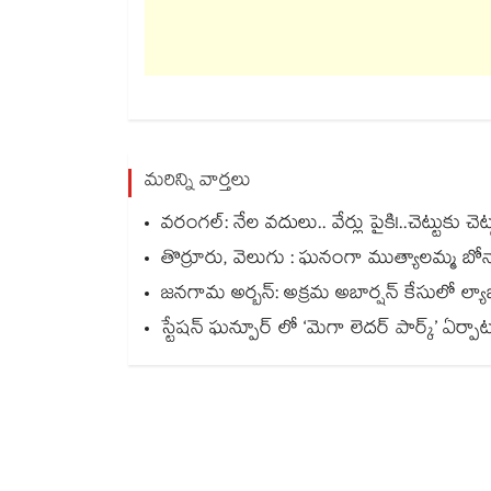
మరిన్ని వార్తలు
వరంగల్‍: నేల వదులు.. వేర్లు పైకి!..చెట్టుకు 
తొర్రూరు, వెలుగు : ఘనంగా ముత్యాలమ్మ బో
జనగామ అర్బన్: అక్రమ అబార్షన్ కేసులో ల్యాబ్ 
స్టేషన్ ఘన్పూర్ లో ‘మెగా లెదర్ పార్క్’ ఏర్ప