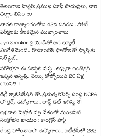
తెలంగాణ హిస్టరీ: ప్రముఖ సూఫీ సాధువులు, వారి
దర్గాల వివరాలు
భారత రాజ్యాంగంలోని 42వ సవరణ.. పోటీ
పరీక్షలకు కీలకమైన ముఖ్యాంశాలు
Jiya Shankar: ప్రియుడితో బిగ్ బ్యూటీ
ఎంగేజ్‌మెంట్.. రొమాంటిక్ ఫొటోలతో ఫ్యాన్స్⁬కు
సర్‌ప్రైజ్..
పగోళ్లకూ ఈ పరిస్థితి వద్దు : తప్పుగా ఇంజెక్షన్
ఇచ్చిన ఆస్పత్రి.. చెయ్యి కోల్పోయిన 20 ఏళ్ల
యువతి..!
డిగ్రీ క్వాలిఫికేషన్ తో..ప్రభుత్వ రీసెర్చ్ సంస్థ NCRA
లో క్లర్క్ ఉద్యోగాలు.. లాస్ట్ డేట్ ఆగస్టు 31
ఇథనాల్ పెట్రోల్ వల్ల దేశంలో మంచినీటి
సంక్షోభం ఖాయం : కాంగ్రెస్ పార్టీ
కేంద్ర హోంశాఖలో ఉద్యోగాలు.. ఐటీబీపీలో 282