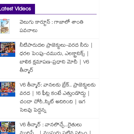
Latest Videos
వెలుగు కార్టూన్ : గాజాలో శాంతి
పవనాలు
నీటిపారుదల ప్రాజెక్టులు-వరద నీరు |
ధరల పెంపు-చమురు, ఎలక్ట్రానిక్స్ |
బాలిక క్షమాపణ-ప్రధాని మోదీ | V6
తీన్మార్
V6 తీన్మార్: వానలకు బ్రేక్.. ప్రాజెక్టులకు
వరద | 16 ఫీట్ల కంటే ఎత్తుండొద్దు |
చందా చోరీ..స్కిట్ అదిరింది | ఇగ
సెలవు పెద్దన్న
V6 తీన్మార్ : వానలొచ్చే...రైతులు
మురిసే... | ముసురు పట్టిన పట్నం |