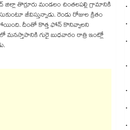
జిల్లా తొర్రూరు మండలం చింతలపల్లి గ్రామానికి
కుంటూ జీవిస్తున్నాడు. రెండు రోజుల క్రితం
పోయింది. దీంతో కొత్త ఫోన్ కొనివ్వాలని
ో మనస్తాపానికి గురై బుధవారం రాత్రి ఇంట్లో
ు.