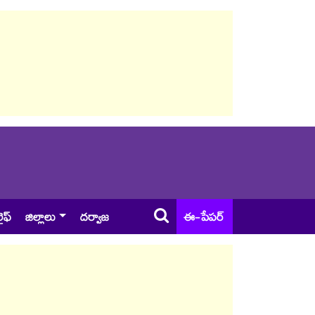
ైఫ్
జిల్లాలు
దర్వాజ
ఈ-పేపర్