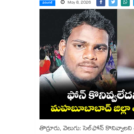
May 8, 2026
వరంగల్
తొర్రూరు, వెలుగు: సెల్‌‌‌‌ఫోన్ కొనివ్వ