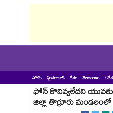
హోమ్
హైదరాబాద్
దేశం
తెలంగాణం
విదే
ఫోన్ కొనివ్వలేదని యువ
జిల్లా తొర్రూరు మండలం