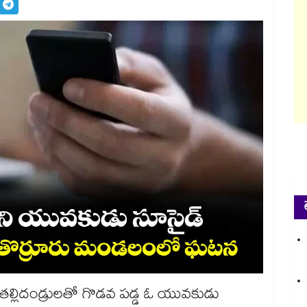
ాలని తల్లిదండ్రులతో గొడవ పడ్డ ఓ యువకుడు