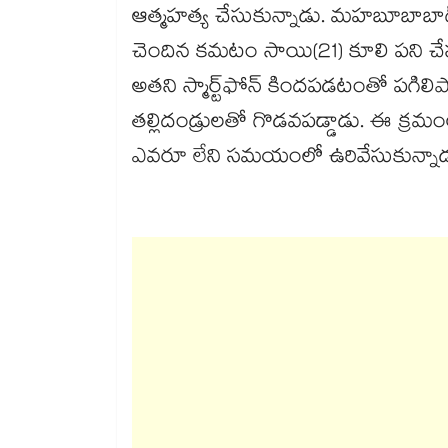
ఆత్మహత్య చేసుకున్నాడు. మహబూబాబాద్ 
చెందిన కమటం సాయి(21) కూలి పని చేసు
అతని స్మార్ట్‌‌‌‌ఫోన్ కిందపడటంతో పగిలి
తల్లిదండ్రులతో గొడవపడ్డాడు. ఈ క్రమంల
ఎవరూ లేని సమయంలో ఉరివేసుకున్నాడ