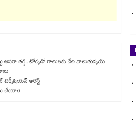
చెట్టు ఆసరా తగ్గి.. టోర్నడో గాలులకు నేల వాలుతున్నయ్
నాలు
టెక్నీషియన్ అరెస్ట్
ాటు చేయాలి