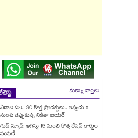
మరిన్ని వార్తలు
లేటెస్ట్
ఏడాది పని.. 30 కొత్త ప్రొడక్టులు.. ఇప్పుడు X
నుంచి తప్పుకున్న నికితా బియర్
గుడ్ న్యూస్: ఆగస్టు 15 నుంచి కొత్త రేషన్ కార్డుల
పంపిణీ