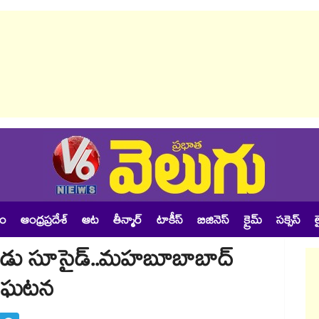
శం
ఆంధ్రప్రదేశ్
ఆట
తీన్మార్
టాకీస్
బిజినెస్
క్రైమ్
సక్సెస్
ల
కుడు సూసైడ్..మహబూబాబాద్
లో ఘటన