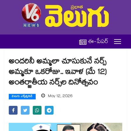
ఈ-పేపర్
అందరినీ అమ్మలా చూసుకునే నర్స్
అమ్మకూ ఒకరోజు.. ఇవాళ (మే 12)
అంతర్జాతీయ నర్స్⁭ల దినోత్సవం
May 12, 2026
వెలుగు ఎక్స్‌క్లుసివ్