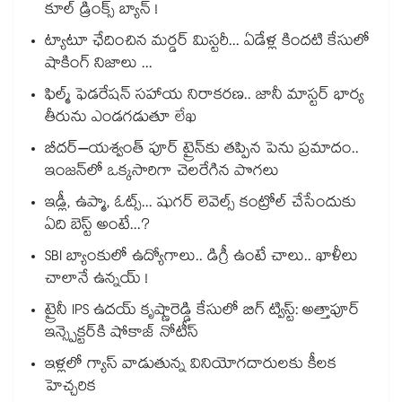
కూల్ డ్రింక్స్ బ్యాన్ !
ట్యాటూ ఛేదించిన మర్డర్ మిస్టరీ... ఏడేళ్ల కిందటి కేసులో
షాకింగ్ నిజాలు ...
ఫిల్మ్ ఫెడరేషన్ సహాయ నిరాకరణ.. జానీ మాస్టర్ భార్య
తీరును ఎండగడుతూ లేఖ
బీదర్–యశ్వంత్ పూర్ ట్రైన్‎కు తప్పిన పెను ప్రమాదం..
ఇంజన్‎లో ఒక్కసారిగా చెలరేగిన పొగలు
ఇడ్లీ, ఉప్మా, ఓట్స్... షుగర్ లెవెల్స్ కంట్రోల్ చేసేందుకు
ఏది బెస్ట్ అంటే...?
SBI బ్యాంకులో ఉద్యోగాలు.. డిగ్రీ ఉంటే చాలు.. ఖాళీలు
చాలానే ఉన్నయ్ !
ట్రైనీ IPS ఉదయ్ కృష్ణారెడ్డి కేసులో బిగ్ ట్విస్ట్: అత్తాపూర్
ఇన్స్పెక్టర్‎కి షోకాజ్ నోటీస్
ఇళ్లలో గ్యాస్ వాడుతున్న వినియోగదారులకు కీలక
హెచ్చరిక