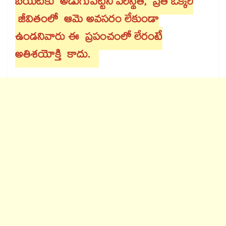
బయటకు అడుగుపెట్టని పరిస్థితి, ప్రతి ఒక్కరి
జీవితంలో ఆమె అవసరం లేకుండా
ఉండనివారు ఈ ప్రపంచంలో లేరంటే
అతిశయోక్తి కాదు.