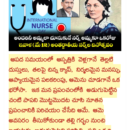
ఆపద సమయంలో ఆస్పత్రికి వెళ్లగానే తెల్లటి
దుస్తులు, తలపై చిన్న క్యాప్, నిర్మలమైన మనస్సు,
ఆప్యాయమైన పలకరింపు, ఆమెను చూడగానే ఒక
భరోసా. ఇక మన ప్రపంచంలోకి అడుగుపెట్టిన
చంటి పాపని మొట్టమొదట చూసి నూతన
ప్రపంచానికి పరిచయం చేసేది ఆమే. ఆమె
అవసరం తీసుకోకుండా తల్లి గర్భం నుంచి