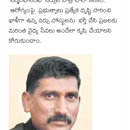
నిర్మించాలంటే నర్సుల పాత్ర చాలా కీలకం.
ఆరోగ్యంపై ప్రభుత్వాలు ప్రత్యేక దృష్టి సారించి
ఖాళీగా ఉన్న నర్సు పోస్టులను భర్తీ చేసి ప్రజలకు
మరింత వైద్య సేవలు అందేలా కృషి చేయాలని
కోరుకుందాం.