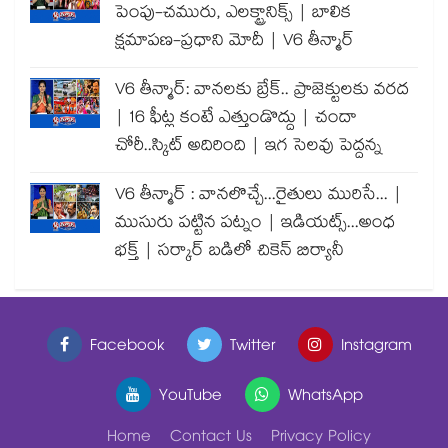
పెంపు-చమురు, ఎలక్ట్రానిక్స్ | బాలిక
క్షమాపణ-ప్రధాని మోదీ | V6 తీన్మార్
V6 తీన్మార్: వానలకు బ్రేక్.. ప్రాజెక్టులకు వరద
| 16 ఫీట్ల కంటే ఎత్తుండొద్దు | చందా
చోరీ..స్కిట్ అదిరింది | ఇగ సెలవు పెద్దన్న
V6 తీన్మార్ : వానలొచ్చే...రైతులు మురిసే... |
ముసురు పట్టిన పట్నం | ఇడియట్స్...అంధ
భక్త్ | సర్కార్ బడిలో చికెన్ బిర్యానీ
Facebook
Twitter
Instagram
YouTube
WhatsApp
Home
Contact Us
Privacy Policy