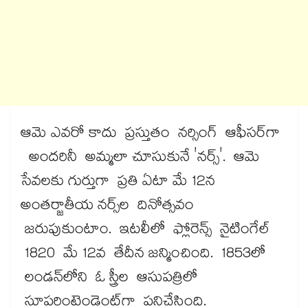
ఆమె ఎవరో కాదు ప్రస్తుతం నర్సింగ్ ఆఫీసర్​గా
అందరినీ అమ్మలా చూసుకునే 'నర్స్'. ఆమె
సేవలకు గుర్తుగా ప్రతి ఏటా మే 12న
అంతర్జాతీయ నర్స్​ల దినోత్సవం
జరుపుకుంటాం. ఇటలీలో ఫ్లోరెన్స్ నైటింగేల్
1820 మే 12వ తేదీన జన్మించింది. 1853లో
లండన్​లోని ఓ స్త్రీల ఆసుపత్రిలో
సూపరింటెండెంట్​గా పనిచేసింది.