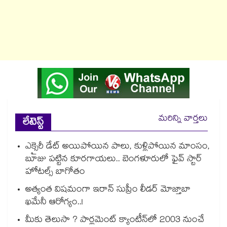
మరిన్ని వార్తలు
లేటెస్ట్
ఎక్సైరీ డేట్ అయిపోయిన పాలు, కుళ్లిపోయిన మాంసం,
బూజు పట్టిన కూరగాయలు.. బెంగళూరులో ఫైవ్ స్టార్
హోటల్స్ బాగోతం
అత్యంత విషమంగా ఇరాన్ సుప్రీం లీడర్ మోజ్తాబా
ఖమేనీ ఆరోగ్యం..!
మీకు తెలుసా ? పార్లమెంట్ క్యాంటీన్⁪లో 2003 నుంచే