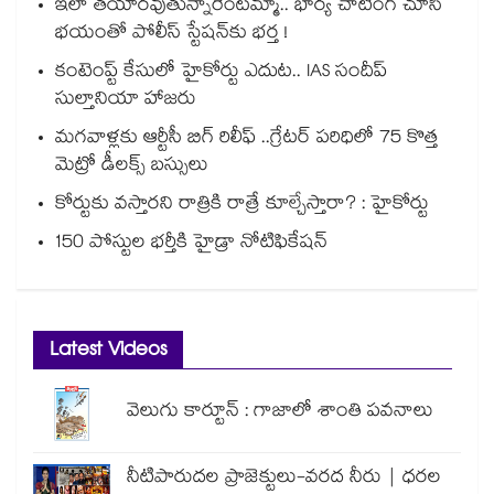
ఇలా తయారవుతున్నారేంటమ్మా.. భార్య చాటింగ్ చూసి
భయంతో పోలీస్ స్టేషన్⁫కు భర్త !
కంటెంప్ట్ కేసులో హైకోర్టు ఎదుట.. IAS సందీప్
సుల్తానియా హాజరు
మగవాళ్లకు ఆర్టీసీ బిగ్ రిలీఫ్ ..గ్రేటర్ పరిధిలో 75 కొత్త
మెట్రో డీలక్స్ బస్సులు
కోర్టుకు వస్తారని రాత్రికి రాత్రే కూల్చేస్తారా? : హైకోర్టు
150 పోస్టుల భర్తీకి హైడ్రా నోటిఫికేషన్
Latest Videos
వెలుగు కార్టూన్ : గాజాలో శాంతి పవనాలు
నీటిపారుదల ప్రాజెక్టులు-వరద నీరు | ధరల