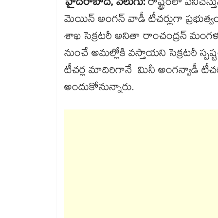
హైదరాబాద్, వెలుగు:
రాష్ట్రంలో పనిచేస
మెయిన్ అంగన్ వాడీ టీచర్లుగా ప్రభుత్వం 
శాఖ సెక్రటరీ అనితా రాంచంద్రన్ మంగ
నుంచే అమల్లోకి వస్తాయని సెక్రటరీ స్ప
టీచర్ల మాదిరిగానే మినీ అంగన్వాడీ టీ
అందుకోనున్నారు.