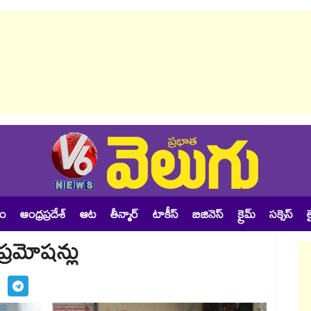
శం
ఆంధ్రప్రదేశ్
ఆట
తీన్మార్
టాకీస్
బిజినెస్
క్రైమ్
సక్సెస్
ల
ప్రమోషన్లు