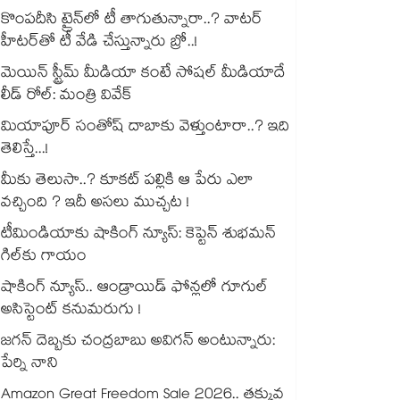
కొంపదీసి ట్రైన్⁬లో టీ తాగుతున్నారా..? వాటర్
హీటర్⁭⁭తో టీ వేడి చేస్తున్నారు బ్రో..!
మెయిన్ స్ట్రీమ్ మీడియా కంటే సోషల్ మీడియాదే
లీడ్ రోల్: మంత్రి వివేక్
మియాపూర్ సంతోష్ దాబాకు వెళ్తుంటారా..? ఇది
తెలిస్తే...!
మీకు తెలుసా..? కూకట్ పల్లికి ఆ పేరు ఎలా
వచ్చింది ? ఇదీ అసలు ముచ్చట !
టీమిండియాకు షాకింగ్ న్యూస్: కెప్టెన్ శుభమన్
గిల్‎కు గాయం
షాకింగ్ న్యూస్.. ఆండ్రాయిడ్ ఫోన్లలో గూగుల్
అసిస్టెంట్ కనుమరుగు !
జగన్ దెబ్బకు చంద్రబాబు అవిగన్ అంటున్నారు:
పేర్ని నాని
Amazon Great Freedom Sale 2026.. తక్కువ