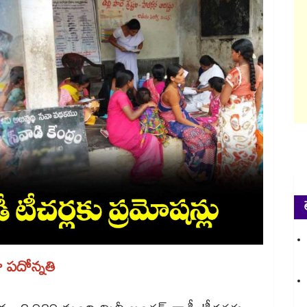
 పదోన్నతి