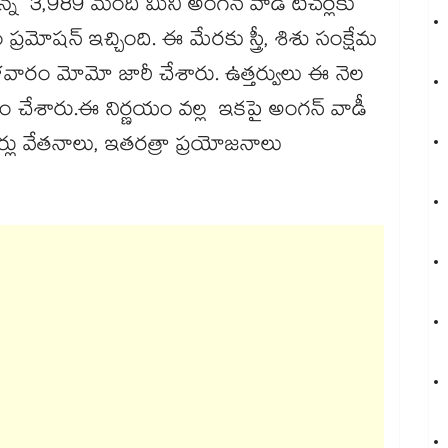
్తున్న 3,989 మంది మినీ అంగన్ వాడీ టీచర్లకు
ప్రమోషన్ ఇచ్చింది. ఈ మేరకు స్త్రీ, శిశు సంక్షేమ
ళవారం మోమో జారీ చేశారు. ఉత్తర్వులు ఈ నెల
ష్టం చేశారు.ఈ నిర్ణయం వల్ల ఇకపై అంగన్ వాడీ
చర్లు వేతనాలు, ఇతరత్రా ప్రయోజనాలు