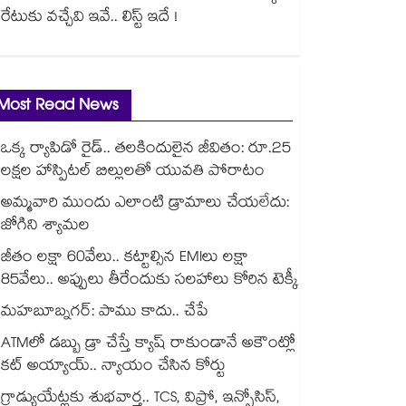
రేటుకు వచ్చేవి ఇవే.. లిస్ట్ ఇదే !
Most Read News
ఒక్క ర్యాపిడో రైడ్.. తలకిందులైన జీవితం: రూ.25
లక్షల హాస్పిటల్ బిల్లులతో యువతి పోరాటం
అమ్మవారి ముందు ఎలాంటి డ్రామాలు చేయలేదు:
జోగిని శ్యామల
జీతం లక్షా 60వేలు.. కట్టాల్సిన EMIలు లక్షా
85వేలు.. అప్పులు తీరేందుకు సలహాలు కోరిన టెక్కీ
మహబూబ్నగర్: పాము కాదు.. చేపే
ATMలో డబ్బు డ్రా చేస్తే క్యాష్ రాకుండానే అకౌంట్లో
కట్ అయ్యాయ్.. న్యాయం చేసిన కోర్టు
గ్రాడ్యుయేట్లకు శుభవార్త.. TCS, విప్రో, ఇన్ఫోసిస్,