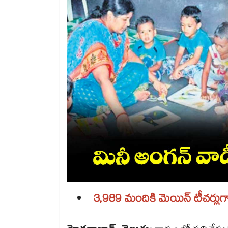
3,989 మందికి మెయిన్ టీచర్లుగా