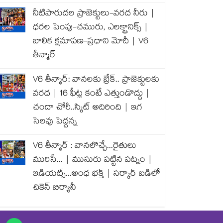
నీటిపారుదల ప్రాజెక్టులు-వరద నీరు |
ధరల పెంపు-చమురు, ఎలక్ట్రానిక్స్ |
బాలిక క్షమాపణ-ప్రధాని మోదీ | V6
తీన్మార్
V6 తీన్మార్: వానలకు బ్రేక్.. ప్రాజెక్టులకు
వరద | 16 ఫీట్ల కంటే ఎత్తుండొద్దు |
చందా చోరీ..స్కిట్ అదిరింది | ఇగ
సెలవు పెద్దన్న
V6 తీన్మార్ : వానలొచ్చే...రైతులు
మురిసే... | ముసురు పట్టిన పట్నం |
ఇడియట్స్...అంధ భక్త్ | సర్కార్ బడిలో
చికెన్ బిర్యానీ