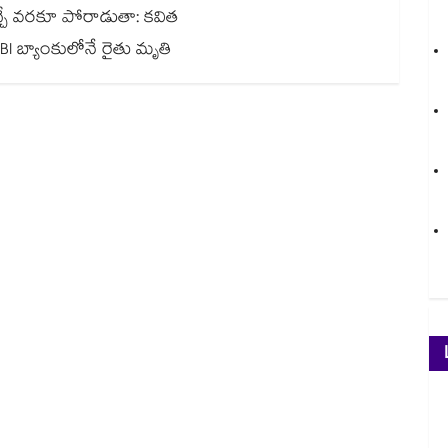
వచ్చే వరకూ పోరాడుతా: కవిత
BI బ్యాంకులోనే రైతు మృతి