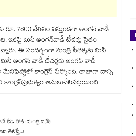
లకు రూ. 7800 వేతనం వస్తుండగా అంగన్ వాడీ
ి. ఇకపై మినీ అంగన్​వాడీ టీచర్లు సైతం
నారు. ఈ సందర్భంగా మంత్రి సీతక్కకు మినీ
. మినీ అంగన్ వాడీ టీచర్లకు అంగన్ వాడీ
మేనిఫెస్టోలో కాంగ్రెస్ పేర్కొంది. తాజాగా దాన్ని
్రెస్​ప్రభుత్వం అమలుచేసినట్లయింది.
 లీడ్ రోల్: మంత్రి వివేక్
తెలిస్తే...!