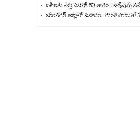
బీసీలకు చట్ట సభల్లో 50 శాతం రిజర్వేషన్లు 
కరీంనగర్ జిల్లాలో విషాదం.. గుండెపోటుతో S