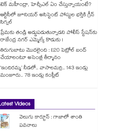
టెక్ మహీంద్రా, హెచ్సీఎల్ ఏం చేస్తున్నాయంటే?
ఆర్టీసీలో జూనియర్ అసిస్టెంట్‌‌ పోస్టుల భర్తీకి గ్రీన్‌‌
సిగ్నల్
ప్రేమకు తండ్రి అడ్డుపడుతున్నాడని పోలీస్ స్టేషన్⁪కు
రాజేంద్ర నగర్ ఎమ్మెల్యే కొడుకు !
తిరుగుబాటు మొదలైంది : E20 పెట్రోల్ బంద్
చేయాలంటూ అసెంబ్లీ తీర్మానం
‘ఇందిరమ్మ’ నీడలో.. వాసాలమర్రి.. 143 ఇండ్లు
మంజూరు.. 78 ఇండ్లు కంప్లీట్
Latest Videos
వెలుగు కార్టూన్ : గాజాలో శాంతి
పవనాలు