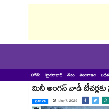
హోమ్
హైదరాబాద్
దేశం
తెలంగాణం
విదే
మినీ అంగన్ వాడీ టీచర్లకు 
May 7, 2025
హైదరాబాద్