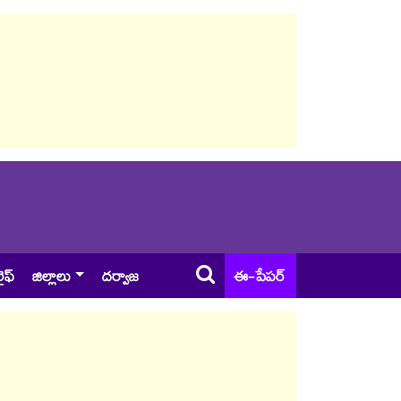
ైఫ్
జిల్లాలు
దర్వాజ
ఈ-పేపర్