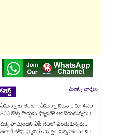
మరిన్ని వార్తలు
లేటెస్ట్
ఏమన్నా టాలెంటా.. ఏమన్నా విజనా.. రూ.4వేల
200 కోట్ల రోడ్డును ఫ్యాన్లతో ఆరబెడుతున్నరు !
ఉక్క పోస్తుందని ఏసీ గదిలో పండుకున్నరు..
తెల్లారే లోపు ఫ్యామిలీ మొత్తం సచ్చిపోయింది !