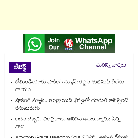
మరిన్ని వార్తలు
లేటెస్ట్
టీమిండియాకు షాకింగ్ న్యూస్: కెప్టెన్ శుభమన్ గిల్‎కు
గాయం
షాకింగ్ న్యూస్.. ఆండ్రాయిడ్ ఫోన్లలో గూగుల్ అసిస్టెంట్
కనుమరుగు !
జగన్ దెబ్బకు చంద్రబాబు అవిగన్ అంటున్నారు: పేర్ని
నాని