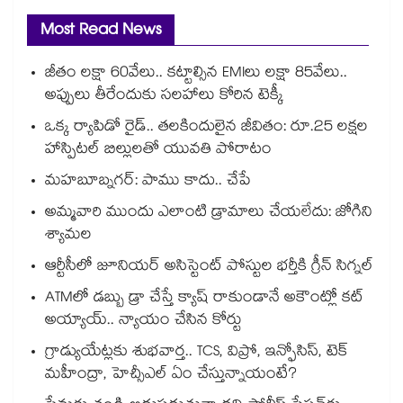
Most Read News
జీతం లక్షా 60వేలు.. కట్టాల్సిన EMIలు లక్షా 85వేలు..
అప్పులు తీరేందుకు సలహాలు కోరిన టెక్కీ
ఒక్క ర్యాపిడో రైడ్.. తలకిందులైన జీవితం: రూ.25 లక్షల
హాస్పిటల్ బిల్లులతో యువతి పోరాటం
మహబూబ్నగర్: పాము కాదు.. చేపే
అమ్మవారి ముందు ఎలాంటి డ్రామాలు చేయలేదు: జోగిని
శ్యామల
ఆర్టీసీలో జూనియర్ అసిస్టెంట్‌‌ పోస్టుల భర్తీకి గ్రీన్‌‌ సిగ్నల్
ATMలో డబ్బు డ్రా చేస్తే క్యాష్ రాకుండానే అకౌంట్లో కట్
అయ్యాయ్.. న్యాయం చేసిన కోర్టు
గ్రాడ్యుయేట్లకు శుభవార్త.. TCS, విప్రో, ఇన్ఫోసిస్, టెక్
మహీంద్రా, హెచ్సీఎల్ ఏం చేస్తున్నాయంటే?