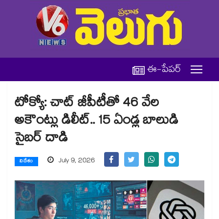
ఈ-పేపర్
టోక్యో: చాట్ జీపీటీతో 46 వేల
అకౌంట్లు డిలీట్.. 15 ఏండ్ల బాలుడి
సైబర్ దాడి
July 9, 2026
విదేశం