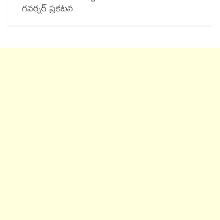
గవర్నర్ ప్రకటన