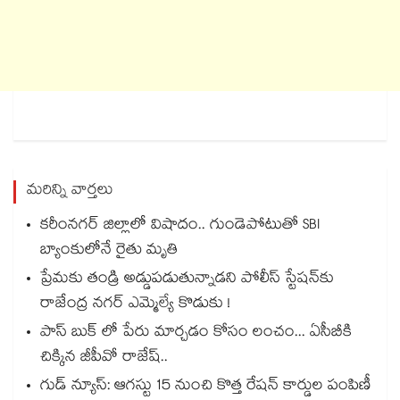
మరిన్ని వార్తలు
కరీంనగర్ జిల్లాలో విషాదం.. గుండెపోటుతో SBI
బ్యాంకులోనే రైతు మృతి
ప్రేమకు తండ్రి అడ్డుపడుతున్నాడని పోలీస్ స్టేషన్⁪కు
రాజేంద్ర నగర్ ఎమ్మెల్యే కొడుకు !
పాస్ బుక్ లో పేరు మార్చడం కోసం లంచం... ఏసీబీకి
చిక్కిన జీపీవో రాజేష్..
గుడ్ న్యూస్: ఆగస్టు 15 నుంచి కొత్త రేషన్ కార్డుల పంపిణీ