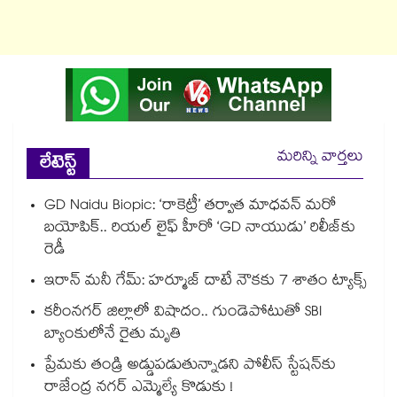
మరిన్ని వార్తలు
లేటెస్ట్
GD Naidu Biopic: ‘రాకెట్రీ’ తర్వాత మాధవన్ మరో
బయోపిక్.. రియల్ లైఫ్ హీరో ‘GD నాయుడు’ రిలీజ్⁬కు
రెడీ
ఇరాన్ మనీ గేమ్: హర్మూజ్ దాటే నౌకకు 7 శాతం ట్యాక్స్
కరీంనగర్ జిల్లాలో విషాదం.. గుండెపోటుతో SBI
బ్యాంకులోనే రైతు మృతి
ప్రేమకు తండ్రి అడ్డుపడుతున్నాడని పోలీస్ స్టేషన్⁪కు
రాజేంద్ర నగర్ ఎమ్మెల్యే కొడుకు !