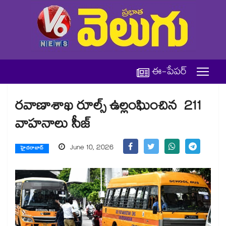
ఈ-పేపర్
రవాణాశాఖ రూల్స్ ఉల్లంఘించిన 211
వాహనాలు సీజ్
June 10, 2026
హైదరాబాద్