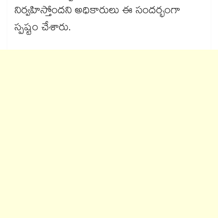
నిర్వహిస్తోందని అధికారులు ఈ సందర్భంగా
స్పష్టం చేశారు.