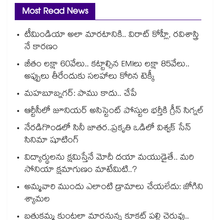
Most Read News
టీమిండియా అలా మారటానికి.. విరాట్ కోహ్లీ, రవిశాస్త్రి
నే కారణం
జీతం లక్షా 60వేలు.. కట్టాల్సిన EMIలు లక్షా 85వేలు..
అప్పులు తీరేందుకు సలహాలు కోరిన టెక్కీ
మహబూబ్నగర్: పాము కాదు.. చేపే
ఆర్టీసీలో జూనియర్ అసిస్టెంట్‌‌ పోస్టుల భర్తీకి గ్రీన్‌‌ సిగ్నల్
నేరడిగొండలో సినీ జాతర..ప్రకృతి ఒడిలో విశ్వక్ సేన్
సినిమా షూటింగ్
విద్యార్థులను క్షమిస్తేనే మోదీ దయా మయుడైతే.. మరి
సోనియా క్షమాగుణం మాటేమిటి..?
అమ్మవారి ముందు ఎలాంటి డ్రామాలు చేయలేదు: జోగిని
శ్యామల
బతుకమ్మ కుంటలా మారనున్న కూకట్ పల్లి చెరువు..