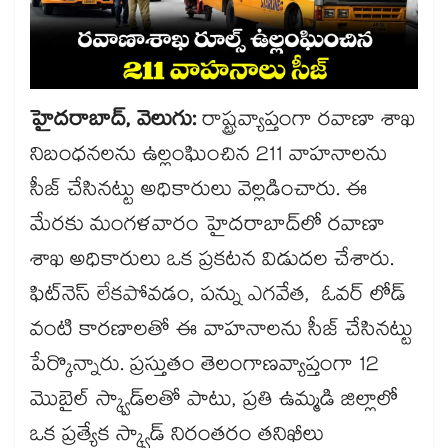
హైదరాబాద్, వెలుగు:
రాష్ట్రవ్యాప్తంగా రవాణా శాఖ
నిబంధనలను ఉల్లంఘించిన 211 వాహనాలను
సీజ్ చేసినట్టు అధికారులు వెల్లడించారు. ఈ
మేరకు మంగళవారం హైదరాబాద్‌‌లో రవాణా
శాఖ అధికారులు ఒక ప్రకటన విడుదల చేశారు.
ఫిట్‌‌నెస్ లేకపోవడం, పన్ను ఎగవేత, ఓవర్ లోడ్
వంటి కారణాలతో ఈ వాహనాలను సీజ్ చేసినట్టు
పేర్కొన్నారు. ప్రస్తుతం తెలంగాణవ్యాప్తంగా 12
మొబైల్ స్క్వాడ్‌‌లతో పాటు, ప్రతి ఉమ్మడి జిల్లాలో
ఒక ప్రత్యేక స్క్వాడ్ నిరంతరం తనిఖీలు