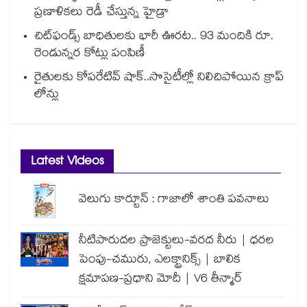
ప్రణాళికలు రెడీ చేస్తున్న హైడ్రా
చిట్‌ఫండ్స్ బాధితులకు భారీ ఊరట.. 93 మందికి రూ.
రెండున్నర కోట్లు పంపిణీ
రైతులకు కోపరేటివ్ షాక్..సొసైటీల్లో నిలిచిపోయిన క్రాప్
లోన్లు
Latest Videos
వెలుగు కార్టూన్ : గాజాలో శాంతి పవనాలు
నీటిపారుదల ప్రాజెక్టులు-వరద నీరు | ధరల
పెంపు-చమురు, ఎలక్ట్రానిక్స్ | బాలిక
క్షమాపణ-ప్రధాని మోదీ | V6 తీన్మార్