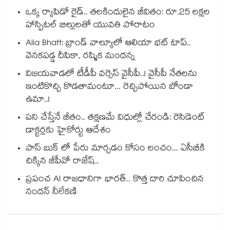
ఒక్క ర్యాపిడో రైడ్.. తలకిందులైన జీవితం: రూ.25 లక్షల
హాస్పిటల్ బిల్లులతో యువతి పోరాటం
Alia Bhatt: బ్రాండ్ వాల్యూలో ఆలియా భట్ టాప్..
వెనకపడ్డ దీపికా, రష్మిక మందన్న
విజయవాడలో టీడీపీ వర్సెస్ వైసీపీ..! వైసీపీ నేతలను
ఇంటికొచ్చి కొడతామంటూ... రెచ్చిపోయిన బోండా
ఉమా..!
పని చేస్తేనే జీతం.. తక్షణమే విధుల్లో చేరండి: రెసిడెంట్
డాక్టర్లకు హైకోర్టు ఆదేశం
పాస్ బుక్ లో పేరు మార్చడం కోసం లంచం... ఏసీబీకి
చిక్కిన జీపీవో రాజేష్..
ప్రపంచ AI రాజధానిగా భారత్.. కొత్త దారి చూపించిన
నందన్ నీలేకణి