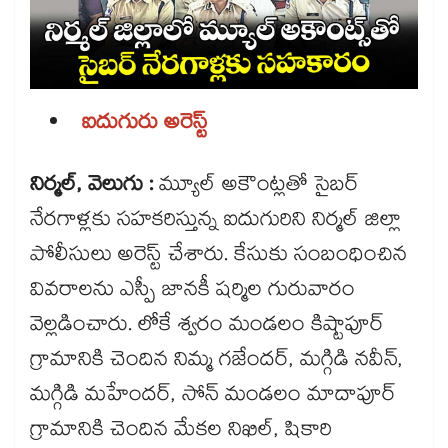
ఐదుగురు అరెస్ట్
నిర్మల్, వెలుగు :
మ్యూల్‌‌‌‌ అకౌంట్లతో సైబర్‌‌‌‌
నేరగాళ్లకు సహకరిస్తున్న ఐదుగురిని నిర్మల్‌‌‌‌ జిల్లా
పోలీసులు అరెస్ట్‌‌‌‌ చేశారు. కేసుకు సంబంధించిన
వివరాలను ఎస్పీ జానకీ షర్మిల గురువారం
వెల్లడించారు. లోకే శ్వరం మండలం కిష్టాపూర్
గ్రామానికి చెందిన నిమ్మ గజేందర్, మగ్గిడి నవీన్,
మగ్గిడి మహేందర్‌‌‌‌, సోన్‌‌‌‌ మండలం మాదాపూర్
గ్రామానికి చెందిన మేకల నిఖిల్, షికారి