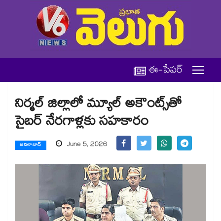
ఈ-పేపర్
నిర్మల్ జిల్లాలో మ్యూల్‌‌‌‌ అకౌంట్స్‌‌‌‌తో
సైబర్‌‌‌‌ నేరగాళ్లకు సహకారం
June 5, 2026
ఆదిలాబాద్