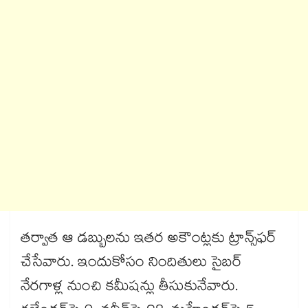
తర్వాత ఆ డబ్బులను ఇతర అకౌంట్లకు ట్రాన్స్‌‌‌‌ఫర్‌‌‌‌
చేసేవారు. ఇందుకోసం నిందితులు సైబర్‌‌‌‌
నేరగాళ్ల నుంచి కమీషన్లు తీసుకునేవారు.