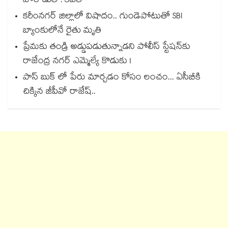
పోరాడుతా: కవిత
కరీంనగర్ జిల్లాలో విషాదం.. గుండెపోటుతో SBI
బ్యాంకులోనే రైతు మృతి
ప్రేమకు తండ్రి అడ్డుపడుతున్నాడని పోలీస్ స్టేషన్⁪కు
రాజేంద్ర నగర్ ఎమ్మెల్యే కొడుకు !
పాస్ బుక్ లో పేరు మార్చడం కోసం లంచం... ఏసీబీకి
చిక్కిన జీపీవో రాజేష్..