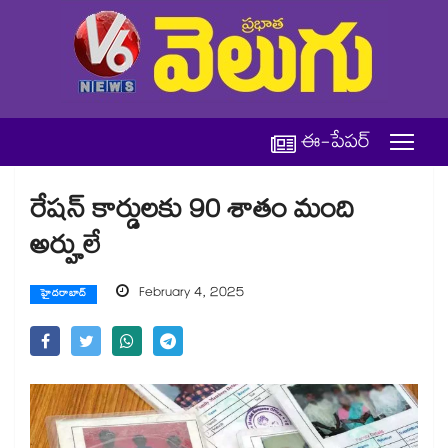
ఈ-పేపర్
రేషన్​ కార్డులకు 90 శాతం మంది
అర్హులే
February 4, 2025
హైదరాబాద్