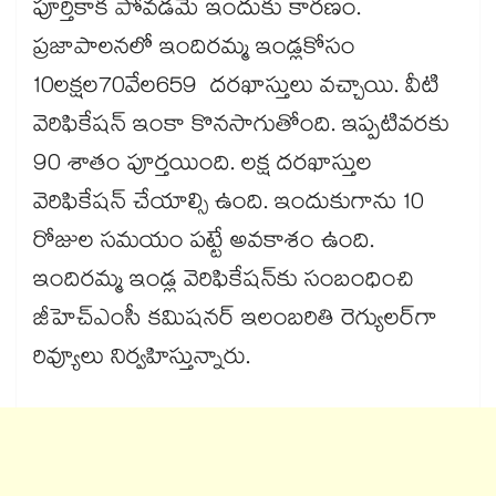
పూర్తికాక పోవడమే ఇందుకు కారణం.
ప్రజాపాలనలో ఇందిరమ్మ ఇండ్లకోసం
10లక్షల70వేల659 దరఖాస్తులు వచ్చాయి. వీటి
వెరిఫికేషన్ ఇంకా కొనసాగుతోంది. ఇప్పటివరకు
90 శాతం పూర్తయింది. లక్ష దరఖాస్తుల
వెరిఫికేషన్ చేయాల్సి ఉంది. ఇందుకుగాను 10
రోజుల సమయం పట్టే అవకాశం ఉంది.
ఇందిరమ్మ ఇండ్ల వెరిఫికేషన్​కు సంబంధించి
జీహెచ్ఎంసీ కమిషనర్ ఇలంబరితి రెగ్యులర్​గా
రివ్యూలు నిర్వహిస్తున్నారు.