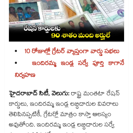
10 రోజుల్లో గ్రేటర్​ వ్యాప్తంగా వార్డు సభలు
ఇందిరమ్మ ఇండ్ల సర్వే పూర్తి కాగానే
నిర్వహణ
హైదరాబాద్ సిటీ, వెలుగు:
రాష్ట్ర మంతటా రేషన్
కార్డులు, ఇందిరమ్మ ఇండ్ల లబ్ధిదారుల వివరాలు
తెలిపినప్పటికీ, గ్రేటర్లో మాత్రం కాస్తా ఆలస్యం
అవుతోంది. ఇందిరమ్మ ఇండ్ల లబ్ధిదారుల సర్వే