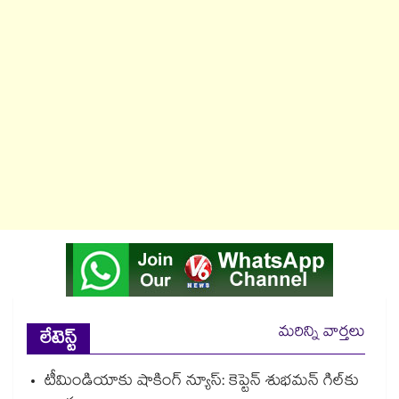
మరిన్ని వార్తలు
లేటెస్ట్
టీమిండియాకు షాకింగ్ న్యూస్: కెప్టెన్ శుభమన్ గిల్‎కు