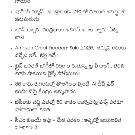
గాయం
షాకింగ్ న్యూస్.. ఆండ్రాయిడ్ ఫోన్లలో గూగుల్ అసిస్టెంట్
కనుమరుగు !
జగన్ దెబ్బకు చంద్రబాబు అవిగన్ అంటున్నారు: పేర్ని
నాని
Amazon Great Freedom Sale 2026.. తక్కువ రేటుకు
వచ్చేవి ఇవే.. లిస్ట్ ఇదే !
ట్రైన్ జనరల్ బోగీలో రక్తం కారుతున్న ట్రాలీ బ్యాగ్.. తెరిచి
చూసి షాకయిన రైల్వే పోలీసులు !
36 కాదు 3 గంటల్లో తొలగించాల్సిందే: AI డీప్ ఫేక్
కంటెంట్‎పై కేంద్రం ఉక్కుపాదం
బీసీలకు చట్ట సభల్లో 50 శాతం రిజర్వేషన్లు వచ్చే వరకూ
పోరాడుతా: కవిత
సీఎం విజయ్ ఆవు - మేక పథకం : అప్పట్లో జయలలిత
మాదిరిగానే..