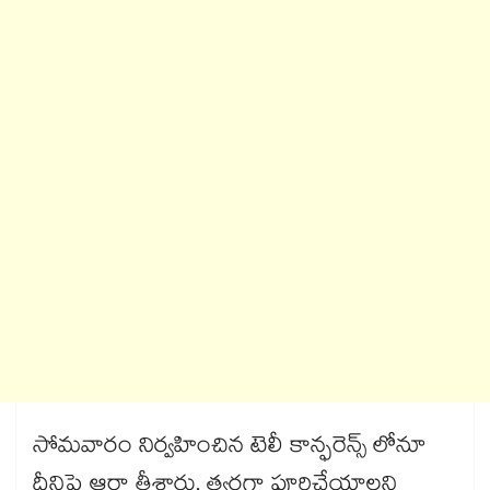
సోమవారం నిర్వహించిన టెలీ కాన్ఫరెన్స్ లోనూ
దీనిపై ఆరా తీశారు. త్వరగా పూర్తిచేయాలని