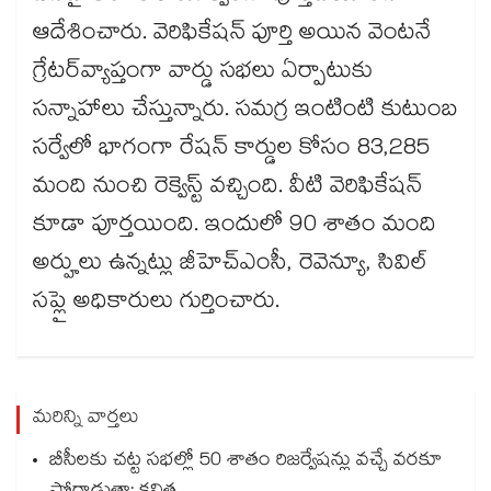
ఆదేశించారు. వెరిఫికేషన్ పూర్తి అయిన వెంటనే
గ్రేటర్​వ్యాప్తంగా వార్డు సభలు ఏర్పాటుకు
సన్నాహాలు చేస్తున్నారు. సమగ్ర ఇంటింటి కుటుంబ
సర్వేలో భాగంగా రేషన్ కార్డుల కోసం 83,285
మంది నుంచి రెక్వెస్ట్ వచ్చింది. వీటి వెరిఫికేషన్
కూడా పూర్తయింది. ఇందులో 90 శాతం మంది
అర్హులు ఉన్నట్లు జీహెచ్ఎంసీ, రెవెన్యూ, సివిల్
సప్లై అధికారులు గుర్తించారు.
మరిన్ని వార్తలు
బీసీలకు చట్ట సభల్లో 50 శాతం రిజర్వేషన్లు వచ్చే వరకూ