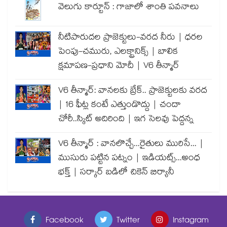
వెలుగు కార్టూన్ : గాజాలో శాంతి పవనాలు
నీటిపారుదల ప్రాజెక్టులు-వరద నీరు | ధరల
పెంపు-చమురు, ఎలక్ట్రానిక్స్ | బాలిక
క్షమాపణ-ప్రధాని మోదీ | V6 తీన్మార్
V6 తీన్మార్: వానలకు బ్రేక్.. ప్రాజెక్టులకు వరద
| 16 ఫీట్ల కంటే ఎత్తుండొద్దు | చందా
చోరీ..స్కిట్ అదిరింది | ఇగ సెలవు పెద్దన్న
V6 తీన్మార్ : వానలొచ్చే...రైతులు మురిసే... |
ముసురు పట్టిన పట్నం | ఇడియట్స్...అంధ
భక్త్ | సర్కార్ బడిలో చికెన్ బిర్యానీ
Facebook
Twitter
Instagram