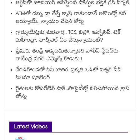
ఆర్టీసీలో జూనియర్ అసిస్టెంట్‌‌ పోస్టుల భర్తీకి గ్రీన్‌‌ సిగ్నల్
ATMలో డబ్బు డ్రా చేస్తే క్యాష్ రాకుండానే అకౌంట్లో కట్
అయ్యాయ్.. న్యాయం చేసిన కోర్టు
గ్రాడ్యుయేట్లకు శుభవార్త.. TCS, విప్రో, ఇన్ఫోసిస్, టెక్
మహీంద్రా, హెచ్సీఎల్ ఏం చేస్తున్నాయంటే?
ప్రేమకు తండ్రి అడ్డుపడుతున్నాడని పోలీస్ స్టేషన్⁪కు
రాజేంద్ర నగర్ ఎమ్మెల్యే కొడుకు !
నేరడిగొండలో సినీ జాతర..ప్రకృతి ఒడిలో విశ్వక్ సేన్
సినిమా షూటింగ్
రైతులకు కోపరేటివ్ షాక్..సొసైటీల్లో నిలిచిపోయిన క్రాప్
లోన్లు
Latest Videos