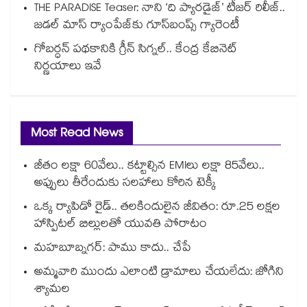
THE PARADISE Teaser: నాని ‘ది ప్యారడైజ్‌‌’ టీజర్ రిలీజ్..
జడల్ మాస్ ర్యాంపేజ్‌కు గూస్‌బంప్స్ గ్యారెంటీ
గోబర్ధన్ పథకానికి గ్రీన్ సిగ్నల్.. కేంద్ర కేబినెట్
నిర్ణయాలు ఇవే
Most Read News
జీతం లక్షా 60వేలు.. కట్టాల్సిన EMIలు లక్షా 85వేలు..
అప్పులు తీరేందుకు సలహాలు కోరిన టెక్కీ
ఒక్క ర్యాపిడో రైడ్.. తలకిందులైన జీవితం: రూ.25 లక్షల
హాస్పిటల్ బిల్లులతో యువతి పోరాటం
మహబూబ్నగర్: పాము కాదు.. చేపే
అమ్మవారి ముందు ఎలాంటి డ్రామాలు చేయలేదు: జోగిని
శ్యామల