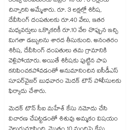
కలవ్వ దంపతులకు ఏప్రిల్‌‌‌‌ 1న రూ. 3 లక్షలకు
చిన్నారిని అమ్మేశారు. రూ. 3 లక్షల్లో శిరీష,
దేవీసింగ్‌‌‌‌ దంపతులకు రూ.40 వేలు, ఇతర
మధ్యవర్తులు ఒక్కొకరికీ రూ.10 వేల చొప్పున ఇచ్చి
మిగతా డబ్బులను శారద తీసుకుంది. అనంతరం
శిరీష, దేవీసింగ్‌‌‌‌ దంపతులు తమ గ్రామానికి
వెళ్లిపోయారు. అయితే శిరీషకు పుట్టిన పాప
కనిపించకపోవడంతో అనుమానించిన ఐసీడీఎస్
సూపర్‌‌‌‌వైజర్‌‌‌‌ బుధవారం మెదక్‌‌‌‌ టౌన్‌‌‌‌ పోలీసులకు
ఫిర్యాదు చేశారు.
మెదక్‌‌‌‌ టౌన్‌‌‌‌ సీఐ మహేశ్‌‌‌‌ కేసు నమోదు చేసి
విచారణ చేపట్టడంతో శిశువు అమ్మకం విషయం
వెలుగుచూసింది. మొత్తం 10 మందిపై కేసు