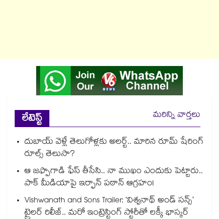
మరిన్ని వార్తలు
లేటెస్ట్
దుబాయ్ వెళ్లే తెలుగోళ్లకు అలర్ట్.. మారిన రూమ్ షేరింగ్‌
రూల్స్ తెలుసా?
ఆ జఫ్పాగాడి ఫేస్ తీసేసి.. నా ముఖం ఎందుకు పెట్టారు..
పాక్ మీడియాపై ఇర్ఫాన్ పఠాన్ ఆగ్రహం!
Vishwanath and Sons Trailer: ‘విశ్వనాథ్ అండ్ సన్స్’
ట్రైలర్ రిలీజ్.. మరో ఇంట్రెస్టింగ్ స్టోరీతో లక్కీ భాస్కర్