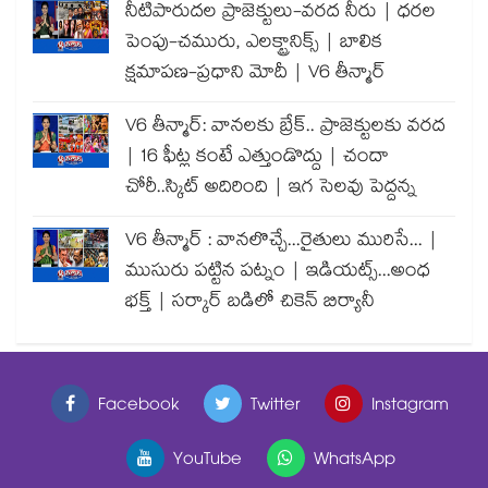
నీటిపారుదల ప్రాజెక్టులు-వరద నీరు | ధరల
పెంపు-చమురు, ఎలక్ట్రానిక్స్ | బాలిక
క్షమాపణ-ప్రధాని మోదీ | V6 తీన్మార్
V6 తీన్మార్: వానలకు బ్రేక్.. ప్రాజెక్టులకు వరద
| 16 ఫీట్ల కంటే ఎత్తుండొద్దు | చందా
చోరీ..స్కిట్ అదిరింది | ఇగ సెలవు పెద్దన్న
V6 తీన్మార్ : వానలొచ్చే...రైతులు మురిసే... |
ముసురు పట్టిన పట్నం | ఇడియట్స్...అంధ
భక్త్ | సర్కార్ బడిలో చికెన్ బిర్యానీ
Facebook
Twitter
Instagram
YouTube
WhatsApp