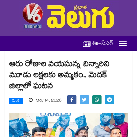
ఈ-పేపర్
ఆరు రోజుల వయసున్న చిన్నారిని
మూడు లక్షలకు అమ్మకం.. ‌‌మెదక్‌‌‌‌
జిల్లాలో ఘటన
May 14, 2026
మెదక్