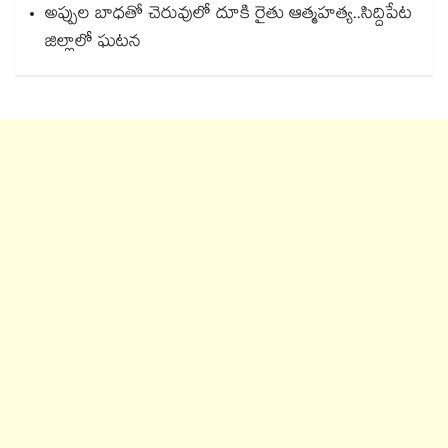
అప్పుల బాధతో చెరువులో దూకి రైతు ఆత్మహత్య..సిద్దిపేట
జిల్లాలో ఘటన