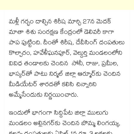
మళ్లీ గర్భం దాల్చిన శిరీష మార్చి 27న మెదక్‌‌‌‌
మాతా శిశు సంరక్షణ కేంద్రంలో డెలివరీ కాగా
పాప పుట్టింది. దీంతో శిరీష, దేవీసింగ్‌‌‌‌ దంపతులు
కొల్చారం, హవేళీఘనపూర్, వెల్దుర్తి మండలంలోని
వివిధ తండాలకు చెందిన సోనీ, రాజు, ప్రమీల,
భాస్కర్‌‌‌‌తో పాటు నిర్మల్‌‌‌‌ జిల్లా ఆర్మూర్‌‌‌‌కు చెందిన
మీడియేటర్‌‌‌‌ శారదతో కలిసి చిన్నారిని
అమ్మేసేందుకు నిర్ణయించారు.
ఇందులో భాగంగా సిద్దిపేట జిల్లా ములుగు
మండలం అల్లినగర్‌‌‌‌కు చెందిన బొమ్మ లింగయ్య,