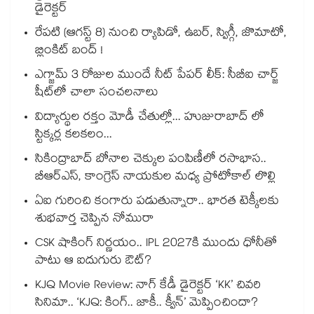
డైరెక్టర్
రేపటి (ఆగస్ట్ 8) నుంచి ర్యాపిడో, ఉబర్, స్విగ్గీ, జొమాటో,
బ్లింకిట్ బంద్ !
ఎగ్జామ్ 3 రోజుల ముందే నీట్ పేపర్ లీక్: సీబీఐ చార్జ్
షీట్‎లో చాలా సంచలనాలు
విద్యార్థుల రక్తం మోడీ చేతుల్లో... హుజురాబాద్ లో
స్టిక్కర్ల కలకలం...
సికింద్రాబాద్ బోనాల చెక్కుల పంపిణీలో రసాభాస..
బీఆర్ఎస్, కాంగ్రెస్ నాయకుల మధ్య ప్రోటోకాల్ లొల్లి
ఏఐ గురించి కంగారు పడుతున్నారా.. భారత టెక్కీలకు
శుభవార్త చెప్పిన నోమురా
CSK షాకింగ్ నిర్ణయం.. IPL 2027కి ముందు ధోనీతో
పాటు ఆ ఐదుగురు ఔట్?
KJQ Movie Review: నాగ్ కేడీ డైరెక్టర్ ‘KK’ చివరి
సినిమా.. ‘KJQ: కింగ్.. జాకీ.. క్వీన్’ మెప్పించిందా?