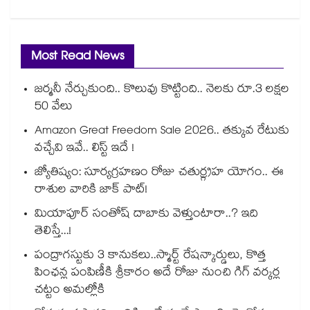
Most Read News
జర్మనీ నేర్చుకుంది.. కొలువు కొట్టింది.. నెలకు రూ.3 లక్షల
50 వేలు
Amazon Great Freedom Sale 2026.. తక్కువ రేటుకు
వచ్చేవి ఇవే.. లిస్ట్ ఇదే !
జ్యోతిష్యం: సూర్యగ్రహణం రోజు చతుర్గ్రహ యోగం.. ఈ
రాశుల వారికి జాక్ పాట్!
మియాపూర్ సంతోష్ దాబాకు వెళ్తుంటారా..? ఇది
తెలిస్తే...!
పంద్రాగస్టుకు 3 కానుకలు..స్మార్ట్ రేషన్కార్డులు, కొత్త
పింఛన్ల పంపిణీకి శ్రీకారం అదే రోజు నుంచి గిగ్ వర్కర్ల
చట్టం అమల్లోకి