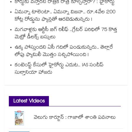
కోర్టుకు వస్తారని రాత్రికి రాత్రే కూల్చేస్తారా? : హైకోర్టు
ఏమన్నా టాలెంటా.. ఏమన్నా విజనా.. రూ.4వేల 200
కోట్ల రోడ్డును ఫ్యాన్లతో ఆరబెడుతున్నరు !
మగవాళ్లకు ఆర్టీసీ బిగ్ రిలీఫ్ ..గ్రేటర్ పరిధిలో 75 కొత్త
మెట్రో డీలక్స్ బస్సులు
ఉక్క పోస్తుందని ఏసీ గదిలో పండుకున్నరు.. తెల్లారే
లోపు ఫ్యామిలీ మొత్తం సచ్చిపోయింది !
కంటెంప్ట్ కేసులో హైకోర్టు ఎదుట.. IAS సందీప్
సుల్తానియా హాజరు
Latest Videos
వెలుగు కార్టూన్ : గాజాలో శాంతి పవనాలు