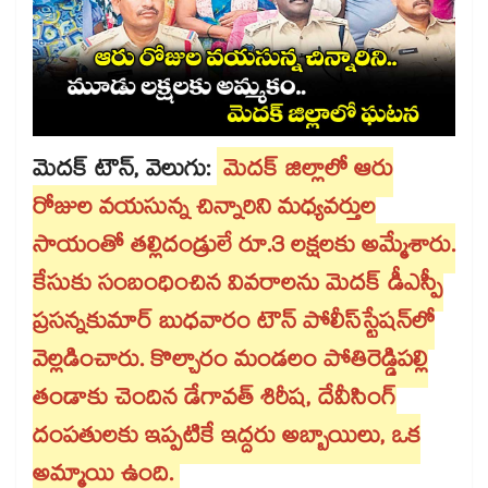
మెదక్ టౌన్, వెలుగు:
మెదక్ జిల్లాలో ఆరు
రోజుల వయసున్న చిన్నారిని మధ్యవర్తుల
సాయంతో తల్లిదండ్రులే రూ.3 లక్షలకు అమ్మేశారు.
కేసుకు సంబంధించిన వివరాలను మెదక్‌‌‌‌ డీఎస్పీ
ప్రసన్నకుమార్‌‌‌‌ బుధవారం టౌన్‌‌‌‌ పోలీస్‌‌‌‌స్టేషన్‌‌‌‌లో
వెల్లడించారు. కొల్చారం మండలం పోతిరెడ్డిపల్లి
తండాకు చెందిన డేగావత్‌‌‌‌ శిరీష, దేవీసింగ్‌‌‌‌
దంపతులకు ఇప్పటికే ఇద్దరు అబ్బాయిలు, ఒక
అమ్మాయి ఉంది.