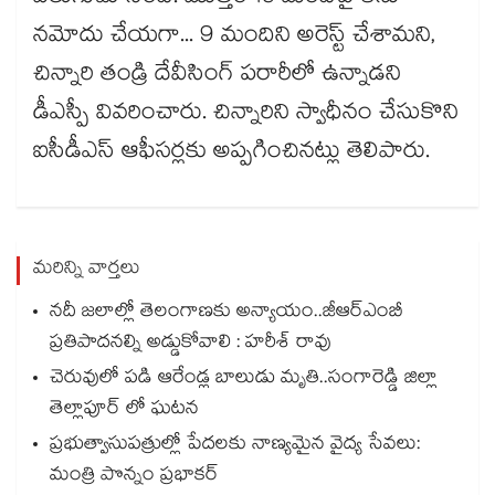
నమోదు చేయగా... 9 మందిని అరెస్ట్ చేశామని,
చిన్నారి తండ్రి దేవీసింగ్‌‌‌‌ పరారీలో ఉన్నాడని
డీఎస్పీ వివరించారు. చిన్నారిని స్వాధీనం చేసుకొని
ఐసీడీఎస్‌‌‌‌ ఆఫీసర్లకు అప్పగించినట్లు తెలిపారు.
మరిన్ని వార్తలు
నదీ జలాల్లో తెలంగాణకు అన్యాయం..జీఆర్ఎంబీ
ప్రతిపాదనల్ని అడ్డుకోవాలి : హరీశ్ రావు
చెరువులో పడి ఆరేండ్ల బాలుడు మృతి..సంగారెడ్డి జిల్లా
తెల్లాపూర్ లో ఘటన
ప్రభుత్వాసుపత్రుల్లో పేదలకు నాణ్యమైన వైద్య సేవలు:
మంత్రి పొన్నం ప్రభాకర్