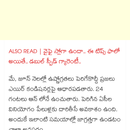
ALSO READ | వైఫై స్లోగా ఉందా.. ఈ టిప్స్ ఫాలో
అయితే.. డబుల్ స్పీడ్ గ్యారెంటీ..
మే, జూన్ నెలల్లో ఉష్ణోగ్రతలు పెరిగేకొద్దీ ప్రజలు
ఎయిర్ కండిషనర్లపై ఆధారపడతారు. 24
గంటలు ఆన్ లోనే ఉంచుతారు. పెరిగిన ఏసీల
వినియోగం పేలుళ్లకు దారితీసే అవకాశం ఉంది.
అందుకే ఇలాంటి సమయాల్లో జాగ్రత్తగా ఉండటం