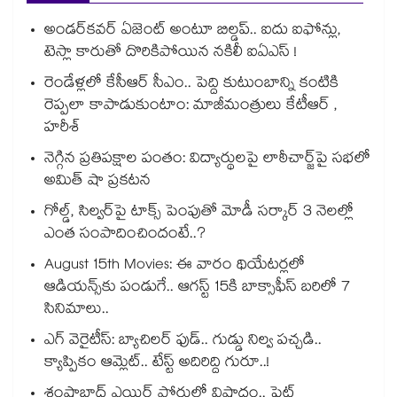
అండర్‌కవర్ ఏజెంట్ అంటూ బిల్డప్.. ఐదు ఐఫోన్లు,
టెస్లా కారుతో దొరికిపోయిన నకిలీ ఐఏఎస్ !
రెండేళ్లలో కేసీఆర్ సీఎం.. పెద్ది కుటుంబాన్ని కంటికి
రెప్పలా కాపాడుకుంటాం: మాజీమంత్రులు కేటీఆర్ ,
హరీశ్
నెగ్గిన ప్రతిపక్షాల పంతం: విద్యార్థులపై లాఠీచార్జ్‎పై సభలో
అమిత్ షా ప్రకటన
గోల్డ్, సిల్వర్‌పై టాక్స్ పెంపుతో మోడీ సర్కార్ 3 నెలల్లో
ఎంత సంపాదించిందంటే..?
August 15th Movies: ఈ వారం థియేటర్లలో
ఆడియన్స్⁬కు పండుగే.. ఆగస్ట్ 15కి బాక్సాఫీస్ బరిలో 7
సినిమాలు..
ఎగ్ వెరైటీస్: బ్యాచిలర్ ఫుడ్.. గుడ్డు నిల్వ పచ్చడి..
క్యాప్పికం ఆమ్లెట్.. టేస్ట్ అదిరిద్ది గురూ..!
శంషాబాద్ ఎయిర్ పోర్టులో విషాదం.. ఫ్లైట్