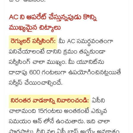
చాలా అవసరం.
AC ని ఆపరేట్ చేస్తున్నపుడు కొన్ని
ముఖ్యమైన చిట్కాలు
రెగ్యులర్ సర్వీసింగ్:
మీ AC సమర్థవంతంగా
పనిచేయాలంటే దానిని క్రమం తప్పకుండా
సర్వీసింగ్ చాలా ముఖ్యం. మీ యూనిట్‌ను
దాదాపు 600 గంటలుగా ఉపయోగించినట్లయితే
సర్వీస్ చేయించాల్సిందే.
నిరంతర వాడకాన్ని నివారించండి:
ఏసీని
చాలామంది 15గంటలు అంతకంటే ఎక్కువ
సమయం ఆన్ లోనే ఉంచుతారు. ఇది చాలా
పొరపాటు. దీని వల్ల ఏసీ బ్లాస్ట్ అయ్యే అవకాశం