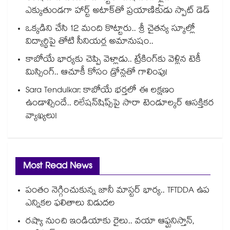
ఎక్కుతుండగా హార్ట్ అటాక్⁭తో ప్రయాణికుడు స్పాట్ డెడ్
ఒక్కడిని చేసి 12 మంది కొట్టారు.. శ్రీ చైతన్య స్కూల్లో
విద్యార్థిపై తోటి సీనియర్ల అమానుషం..
కాబోయే భార్యకు చెప్పి వెళ్లాడు.. ట్రేకింగ్‌కు వెళ్లిన టెకీ
మిస్సింగ్.. ఆచూకీ కోసం డ్రోన్లతో గాలింపు!
Sara Tendulkar: కాబోయే భర్తలో ఈ లక్షణం
ఉండాల్సిందే.. రిలేషన్‌షిప్స్‌పై సారా టెండూల్కర్ ఆసక్తికర
వ్యాఖ్యలు!
Most Read News
పంతం నెగ్గించుకున్న జానీ మాస్టర్ భార్య.. TFTDDA ఉప
ఎన్నికల ఫలితాలు విడుదల
రష్యా నుంచి ఇండియాకు రైలు.. వయా ఆఫ్ఘనిస్తాన్,