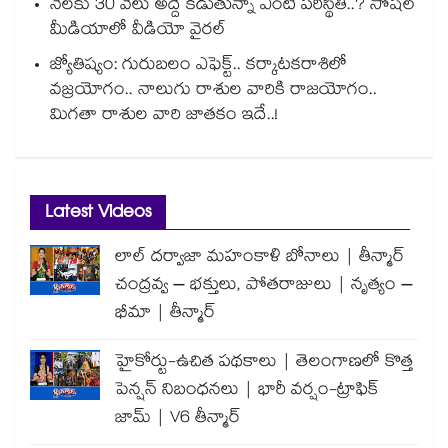
నెలకు 30 వేలు అద్దె కడుతున్నా ఏంటీ పరిస్థితి..? సోషల్
మీడియాలో వీడియో వైరల్
జ్యోతిష్యం: గురుబలం ఎఫెక్ట్.. కర్కాటకరాశిలో
వజ్రయోగం.. నాలుగు రాశుల వారికి రాజయోగం..
మిగతా రాశుల వారి జాతకం ఇదే..!
Latest Videos
లాల్ దర్వాజా మహంకాళి బోనాలు | తీన్మార్
చంద్రవ్వ – భక్తులు, పోతరాజులు | నృత్యం –
భీమా | తీన్మార్
హైకోర్టు-ఉచిత పథకాలు | తెలంగాణలో కొత్త
పెన్షన్ నిబంధనలు | భారీ వర్షం-ట్రాఫిక్
జామ్ | V6 తీన్మార్