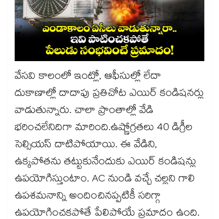
వేసవి కాలంలో ఇంట్లో, ఆఫీసుల్లో లేదా
దుకాణాల్లో దాదాపు ప్రతిచోట ఎయిర్ కండిషనర్లు
వాడుతున్నారు. చాలా ప్రాంతాల్లో వేడి
భరించలేనిదిగా మారింది.ఉష్ణోగ్రతలు 40 డిగ్రీల
సెల్సియస్ దాటిపోయాయి. ఈ వేడిని,
ఉక్కపోతను తట్టుకునేందుకు ఎయిర్ కండిషన్లు
ఉపయోగిస్తుంటాం. AC నుండి వచ్చే చల్లని గాలి
ఉపశమనాన్ని అందించినప్పటికీ సరిగ్గా
ఉపయోగించకపోతే పేలిపోయే ప్రమాదం ఉంది.