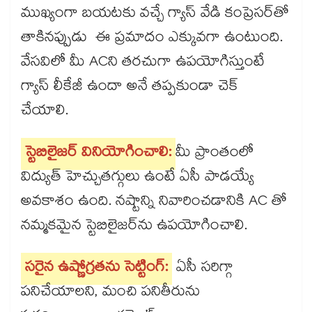
ముఖ్యంగా బయటకు వచ్చే గ్యాస్ వేడి కంప్రెసర్‌తో
తాకినప్పుడు ఈ ప్రమాదం ఎక్కువగా ఉంటుంది.
వేసవిలో మీ ACని తరచుగా ఉపయోగిస్తుంటే
గ్యాస్ లీకేజీ ఉందా అనే తప్పకుండా చెక్
చేయాలి.
స్టెబిలైజర్ వినియోగించాలి:
మీ ప్రాంతంలో
విద్యుత్ హెచ్చుతగ్గులు ఉంటే ఏసీ పాడయ్యే
అవకాశం ఉంది. నష్టాన్ని నివారించడానికి AC తో
నమ్మకమైన స్టెబిలైజర్‌ను ఉపయోగించాలి.
సరైన ఉష్ణోగ్రతను సెట్టింగ్:
ఏసీ సరిగ్గా
పనిచేయాలని, మంచి పనితీరును