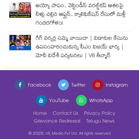
అయ్యో పాపం.. వెస్టిండీస్ వరల్డ్‌కప్ ఆశలపై
నీళ్లు చల్లిన ఆఫ్ఘన్.. క్వాలిఫికేషన్ రేసులో మళ్లీ
గందరగోళం!
గిగ్ వర్కర్ల సమ్మె వాయిదా | విడాకుల కేసును
ఉపసంహరించుకున్న సీఎం విజయ్ భార్య |
మోదీ విదేశీ పర్యటనలు | V6 తీన్మార్
Facebook
Twitter
Instagram
YouTube
WhatsApp
Home
Contact Us
Privacy Policy
Grievance Redressal
Telugu News
© 2026, VIL Media Pvt Ltd. All rights reserved