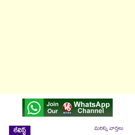
మరిన్ని వార్తలు
లేటెస్ట్