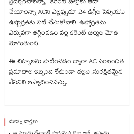
ప్రదర్శించాలన్నా, కరెంట్ బిల్లులు ఆదా
చేయాలన్నా ACని ఎల్లప్పుడూ 24 డిగ్రీల సెల్సియస్
ఉష్ణోగ్రతకు సెట్ చేసుకోవాలి. ఉష్ణోగ్రతను
ఎక్కువగా తగ్గించడం వల్ల కరెంట్ బిల్లుల మోత
మోగుతుంది.
ఈ చిట్కాలను పాటించడం ద్వారా AC సంబంధిత
ప్రమాదాల ఇబ్బంది లేకుండా చల్లని ,సురక్షితమైన
వేసవిని ఆస్వాదించవచ్చు.
మరిన్ని వార్తలు
ఆ మూడు దేశాలకే సాధ్యమైన టెక్నాలజీ.. ఇప్పుడు