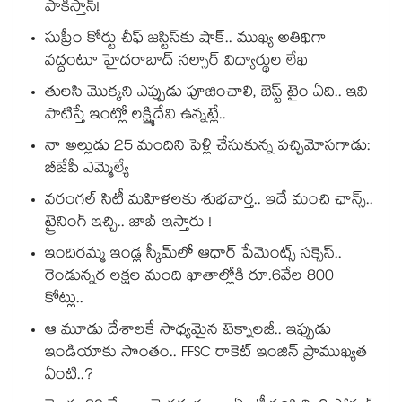
పాకిస్తాన్!
సుప్రీం కోర్టు చీఫ్ జస్టిస్⁭కు షాక్.. ముఖ్య అతిథిగా
వద్దంటూ హైదరాబాద్ నల్సార్ విద్యార్థుల లేఖ
తులసి మొక్కని ఎప్పుడు పూజించాలి, బెస్ట్ టైం ఏది.. ఇవి
పాటిస్తే ఇంట్లో లక్ష్మిదేవి ఉన్నట్లే..
నా అల్లుడు 25 మందిని పెళ్లి చేసుకున్న పచ్చిమోసగాడు:
బీజేపీ ఎమ్మెల్యే
వరంగల్ సిటీ మహిళలకు శుభవార్త.. ఇదే మంచి ఛాన్స్..
ట్రైనింగ్ ఇచ్చి.. జాబ్ ఇస్తారు !
ఇందిరమ్మ ఇండ్ల స్కీమ్‌‌‌‌‌‌‌‌లో ఆధార్ పేమెంట్స్ సక్సెస్..
రెండున్నర లక్షల మంది ఖాతాల్లోకి రూ.6వేల 800
కోట్లు..
ఆ మూడు దేశాలకే సాధ్యమైన టెక్నాలజీ.. ఇప్పుడు
ఇండియాకు సొంతం.. FFSC రాకెట్ ఇంజిన్ ప్రాముఖ్యత
ఏంటి..?