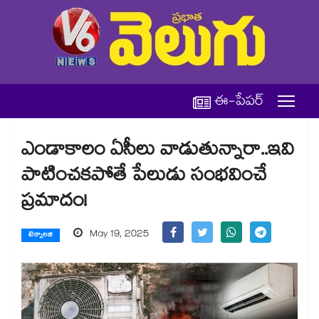
ఈ-పేపర్
ఎండాకాలం ఏసీలు వాడుతున్నారా..ఇవి
పాటించకపోతే పేలుడు సంభవించే
ప్రమాదం!
May 19, 2025
టెక్నాలజి