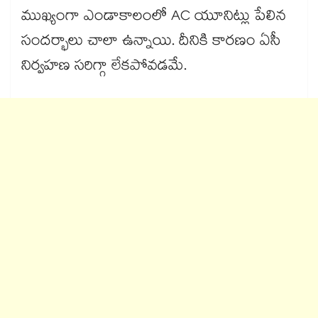
ముఖ్యంగా ఎండాకాలంలో AC యూనిట్లు పేలిన
సందర్భాలు చాలా ఉన్నాయి. దీనికి కారణం ఏసీ
నిర్వహణ సరిగ్గా లేకపోవడమే.