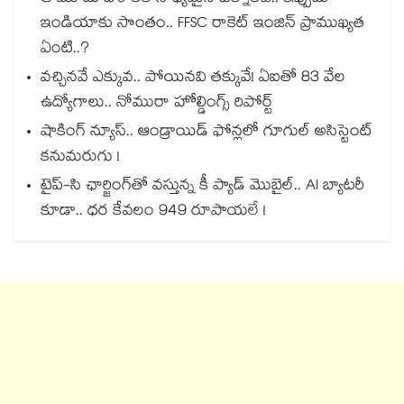
ఇండియాకు సొంతం.. FFSC రాకెట్ ఇంజిన్ ప్రాముఖ్యత
ఏంటి..?
వచ్చినవే ఎక్కువ.. పోయినవి తక్కువే! ఏఐతో 83 వేల
ఉద్యోగాలు.. నోమురా హోల్డింగ్స్ రిపోర్ట్
షాకింగ్ న్యూస్.. ఆండ్రాయిడ్ ఫోన్లలో గూగుల్ అసిస్టెంట్
కనుమరుగు !
టైప్-సి ఛార్జింగ్⁪తో వస్తున్న కీ ప్యాడ్ మొబైల్.. AI బ్యాటరీ
కూడా.. ధర కేవలం 949 రూపాయలే !