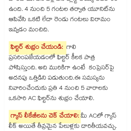
ఉంది. 4 నుంచి 5 గంటల తర్వాత యూనిట్‌ను
ఆపివేసి ఒకటి లేదా రెండు గంటలు విరామం
ఇవ్వడం మంచిది.
ఫిల్టర్ శుభ్రం చేయండి:
గాలి
ప్రసరింపజేయడంలో ఫిల్టర్ కీలక పాత్ర
పోషిస్తుంది. అది మురికిగా ఉంటే కంప్రెసర్‌పై
అదనపు ఒత్తిడిని పడుతుంది.ఈ సమస్యను
నివారించేందుకు ప్రతి 4 నుంచి 5 వారాలకు
ఒకసారి AC ఫిల్టర్‌ను శుభ్రం చేయాలి.
గ్యాస్ లీకేజీలను చెక్ చేయాలి:
మీ ACలో గ్యాస్
లీక్ అయితే తీవ్రమైన పేలుళ్లకు దారితీయవచ్చు.