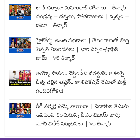
లాల్ దర్వాజా మహంకాళి బోనాలు | తీన్మార్
చంద్రవ్వ – భక్తులు, పోతరాజులు | నృత్యం –
భీమా | తీన్మార్
హైకోర్టు-ఉచిత పథకాలు | తెలంగాణలో కొత్త
పెన్షన్ నిబంధనలు | భారీ వర్షం-ట్రాఫిక్
జామ్ | V6 తీన్మార్
అయ్యో పాపం.. వెస్టిండీస్ వరల్డ్‌కప్ ఆశలపై
నీళ్లు చల్లిన ఆఫ్ఘన్.. క్వాలిఫికేషన్ రేసులో మళ్లీ
గందరగోళం!
గిగ్ వర్కర్ల సమ్మె వాయిదా | విడాకుల కేసును
ఉపసంహరించుకున్న సీఎం విజయ్ భార్య |
మోదీ విదేశీ పర్యటనలు | V6 తీన్మార్