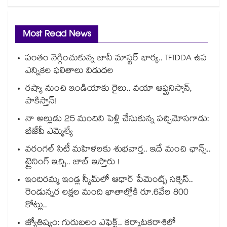
Most Read News
పంతం నెగ్గించుకున్న జానీ మాస్టర్ భార్య.. TFTDDA ఉప
ఎన్నికల ఫలితాలు విడుదల
రష్యా నుంచి ఇండియాకు రైలు.. వయా ఆఫ్ఘనిస్తాన్,
పాకిస్తాన్!
నా అల్లుడు 25 మందిని పెళ్లి చేసుకున్న పచ్చిమోసగాడు:
బీజేపీ ఎమ్మెల్యే
వరంగల్ సిటీ మహిళలకు శుభవార్త.. ఇదే మంచి ఛాన్స్..
ట్రైనింగ్ ఇచ్చి.. జాబ్ ఇస్తారు !
ఇందిరమ్మ ఇండ్ల స్కీమ్‌‌‌‌‌‌‌‌లో ఆధార్ పేమెంట్స్ సక్సెస్..
రెండున్నర లక్షల మంది ఖాతాల్లోకి రూ.6వేల 800
కోట్లు..
జ్యోతిష్యం: గురుబలం ఎఫెక్ట్.. కర్కాటకరాశిలో