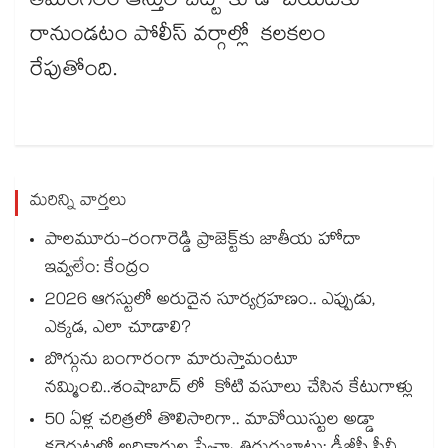
తిమింగలం ఆస్తుల చిట్టా కూడా బయటకు
రానుండటం పోలీస్ వర్గాల్లో కలకలం
రేపుతోంది.
మరిన్ని వార్తలు
పాలమూరు-రంగారెడ్డి ప్రాజెక్ట్‎కు జాతీయ హోదా
ఇవ్వలేం: కేంద్రం
2026 ఆగస్టులో అరుదైన సూర్యగ్రహణం.. ఎప్పుడు,
ఎక్కడ, ఎలా చూడాలి?
బొగ్గును బంగారంగా మారుస్తామంటూ
నమ్మించి..శంషాబాద్ లో కోటి వసూలు చేసిన కేటుగాళ్లు
50 ఏళ్ల చరిత్రలో తొలిసారిగా.. మావోయిస్టుల అడ్డా