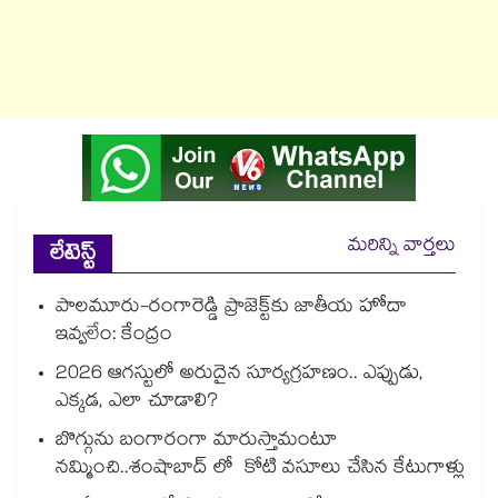
మరిన్ని వార్తలు
లేటెస్ట్
పాలమూరు-రంగారెడ్డి ప్రాజెక్ట్‎కు జాతీయ హోదా
ఇవ్వలేం: కేంద్రం
2026 ఆగస్టులో అరుదైన సూర్యగ్రహణం.. ఎప్పుడు,
ఎక్కడ, ఎలా చూడాలి?
బొగ్గును బంగారంగా మారుస్తామంటూ
నమ్మించి..శంషాబాద్ లో కోటి వసూలు చేసిన కేటుగాళ్లు