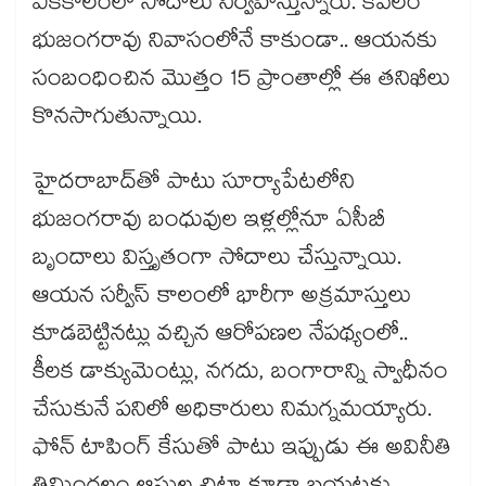
ఏకకాలంలో సోదాలు నిర్వహిస్తున్నారు. కేవలం
భుజంగరావు నివాసంలోనే కాకుండా.. ఆయనకు
సంబంధించిన మొత్తం 15 ప్రాంతాల్లో ఈ తనిఖీలు
కొనసాగుతున్నాయి.
హైదరాబాద్‌తో పాటు సూర్యాపేటలోని
భుజంగరావు బంధువుల ఇళ్లల్లోనూ ఏసీబీ
బృందాలు విస్తృతంగా సోదాలు చేస్తున్నాయి.
ఆయన సర్వీస్ కాలంలో భారీగా అక్రమాస్తులు
కూడబెట్టినట్లు వచ్చిన ఆరోపణల నేపథ్యంలో..
కీలక డాక్యుమెంట్లు, నగదు, బంగారాన్ని స్వాధీనం
చేసుకునే పనిలో అధికారులు నిమగ్నమయ్యారు.
ఫోన్ టాపింగ్ కేసుతో పాటు ఇప్పుడు ఈ అవినీతి