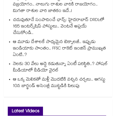
వజ్రయోగం.. నాలుగు రాశుల వారికి రాజయోగం..
మిగతా రాశుల వారి జాతకం ఇదే..!
చదువుతూనే సంపాదించే ఛాన్స్: హైదరాబాద్ DRDLలో
165 ఇంటర్న్‌షిప్ పోస్టులు.. వెంటనే అప్లయ్
చేసుకోండి..
ఆ మూడు దేశాలకే సాధ్యమైన టెక్నాలజీ.. ఇప్పుడు
ఇండియాకు సొంతం.. FFSC రాకెట్ ఇంజిన్ ప్రాముఖ్యత
ఏంటి..?
నెలకు 30 వేలు అద్దె కడుతున్నా ఏంటీ పరిస్థితి..? సోషల్
మీడియాలో వీడియో వైరల్
ఆ ఒక్క మెలికతో మళ్లీ మొదటికి వచ్చిన చర్చలు.. ఆగస్టు
10న జార్ఖండ్ అసెంబ్లీ ముట్టడికి పిలుపు
Latest Videos