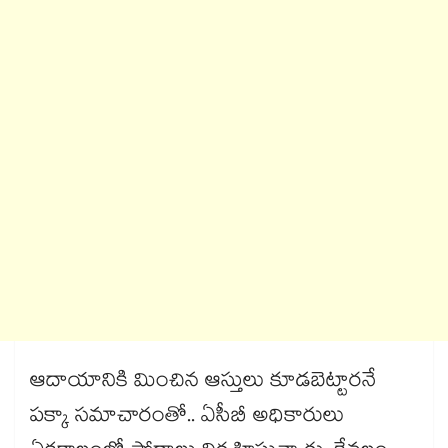
ఆదాయానికి మించిన ఆస్తులు కూడబెట్టారనే
పక్కా సమాచారంతో.. ఏసీబీ అధికారులు