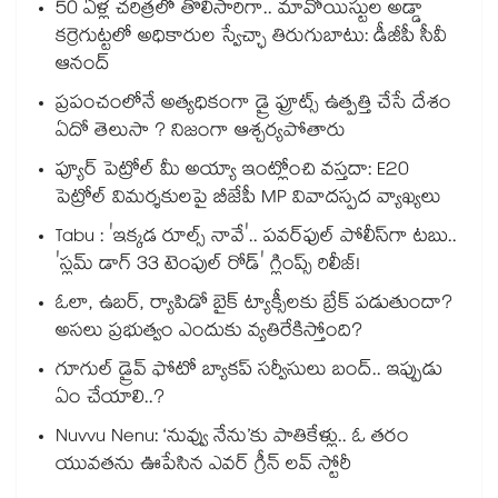
50 ఏళ్ల చరిత్రలో తొలిసారిగా.. మావోయిస్టుల అడ్డా
కర్రెగుట్టలో అధికారుల స్వేచ్ఛా తిరుగుబాటు: డీజీపీ సీవీ
ఆనంద్
ప్రపంచంలోనే అత్యధికంగా డ్రై ఫ్రూట్స్ ఉత్పత్తి చేసే దేశం
ఏదో తెలుసా ? నిజంగా ఆశ్చర్యపోతారు
ప్యూర్ పెట్రోల్ మీ అయ్యా ఇంట్లోంచి వస్తదా: E20
పెట్రోల్ విమర్శకులపై బీజేపీ MP వివాదస్పద వ్యాఖ్యలు
Tabu : 'ఇక్కడ రూల్స్ నావే'.. పవర్‌ఫుల్ పోలీస్‌గా టబు..
'స్లమ్ డాగ్ 33 టెంపుల్ రోడ్' గ్లింప్స్ రిలీజ్!
ఓలా, ఉబర్, ర్యాపిడో బైక్ ట్యాక్సీలకు బ్రేక్ పడుతుందా?
అసలు ప్రభుత్వం ఎందుకు వ్యతిరేకిస్తోంది?
గూగుల్ డ్రైవ్ ఫోటో బ్యాకప్ సర్వీసులు బంద్.. ఇప్పుడు
ఏం చేయాలి..?
Nuvvu Nenu: ‘నువ్వు నేను’కు పాతికేళ్లు.. ఓ తరం
యువతను ఊపేసిన ఎవర్ గ్రీన్ లవ్ స్టోరీ