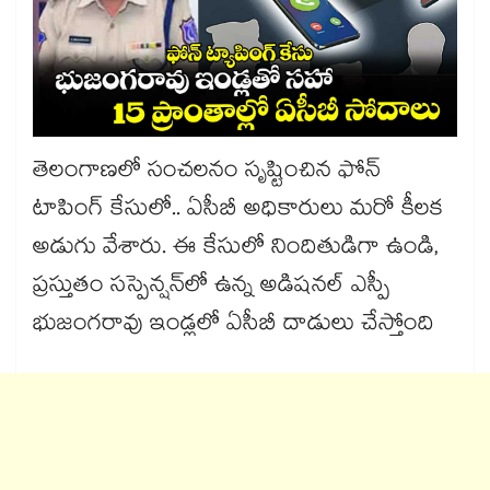
తెలంగాణలో సంచలనం సృష్టించిన ఫోన్
టాపింగ్ కేసులో.. ఏసీబీ అధికారులు మరో కీలక
అడుగు వేశారు. ఈ కేసులో నిందితుడిగా ఉండి,
ప్రస్తుతం సస్పెన్షన్‌లో ఉన్న అడిషనల్ ఎస్పీ
భుజంగరావు ఇండ్లలో ఏసీబీ దాడులు చేస్తోంది