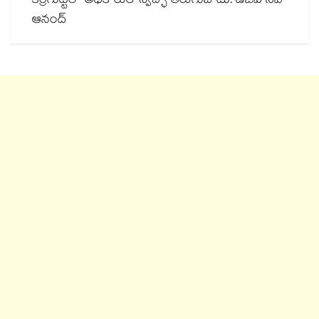
కర్రెగుట్టలో అధికారుల స్వేచ్ఛా తిరుగుబాటు: డీజీపీ సీవీ
ఆనంద్