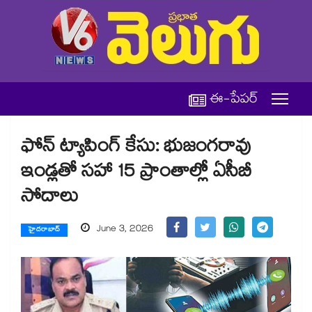
ఈ-పేపర్
ఫోన్ ట్యాపింగ్ కేసు: భుజంగరావు
ఇండ్లతో సహా 15 ప్రాంతాల్లో ఏసీబీ
సోదాలు
June 3, 2026
హైదరాబాద్