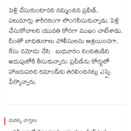
పెళ్లి చేసుకుంటానని నమ్మించిన ప్రవీణ్..
పలుమార్లు శారీరకంగా లొంగదీసుకున్నాడు. పెళ్లి
చేసుకోవాలని యువతి కోరగా ముఖం చాటేశాడు.
దీంతో బాధితురాలు పోలీసులను ఆశ్రయించగా,
కేసు నమోదు చేసి బుధవారం నిందితుడిని
అదుపులోకి తీసుకున్నారు. ప్రవీణ్‌ను కోర్టులో
హాజరుపరిచి రిమాండ్‌కు తరలించినట్లు ఎస్సై
పేర్కొన్నారు.
మరిన్ని వార్తలు