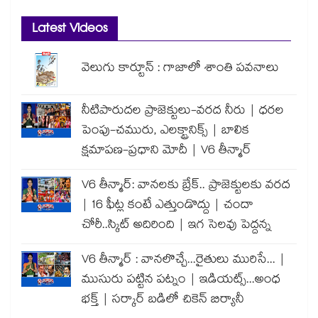
Latest Videos
వెలుగు కార్టూన్ : గాజాలో శాంతి పవనాలు
నీటిపారుదల ప్రాజెక్టులు-వరద నీరు | ధరల
పెంపు-చమురు, ఎలక్ట్రానిక్స్ | బాలిక
క్షమాపణ-ప్రధాని మోదీ | V6 తీన్మార్
V6 తీన్మార్: వానలకు బ్రేక్.. ప్రాజెక్టులకు వరద
| 16 ఫీట్ల కంటే ఎత్తుండొద్దు | చందా
చోరీ..స్కిట్ అదిరింది | ఇగ సెలవు పెద్దన్న
V6 తీన్మార్ : వానలొచ్చే...రైతులు మురిసే... |
ముసురు పట్టిన పట్నం | ఇడియట్స్...అంధ
భక్త్ | సర్కార్ బడిలో చికెన్ బిర్యానీ