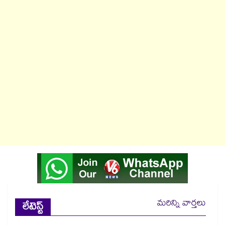
మరిన్ని వార్తలు
లేటెస్ట్