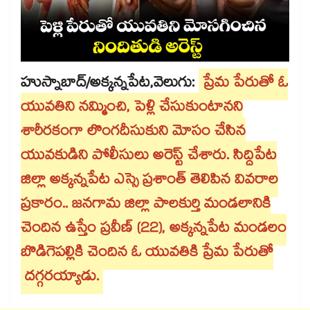
హుస్నాబాద్/అక్కన్నపేట,వెలుగు:
ప్రేమ పేరుతో ఓ
యువతిని నమ్మించి, పెళ్లి చేసుకుంటానని
శారీరకంగా లొంగదీసుకుని మోసం చేసిన
యువకుడిని పోలీసులు అరెస్ట్ చేశారు. సిద్దిపేట
జిల్లా అక్కన్నపేట ఎస్సై ప్రశాంత్ తెలిపిన వివరాల
ప్రకారం.. జనగామ జిల్లా పాలకుర్తి మండలానికి
చెందిన ఉస్తేం ప్రవీణ్ (22), అక్కన్నపేట మండలం
బొడిగెపల్లికి చెందిన ఓ యువతికి ప్రేమ పేరుతో
దగ్గరయ్యాడు.