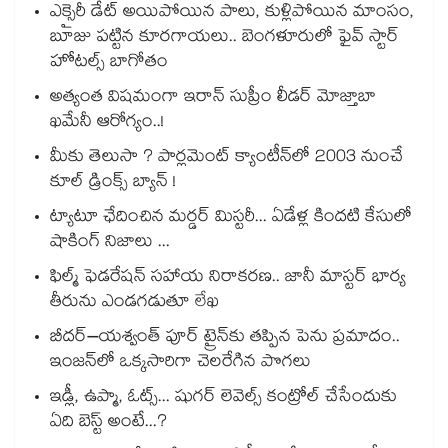
ఎక్సైరీ డేట్ అయిపోయిన పాలు, కుళ్లిపోయిన మాంసం,
బూజు పట్టిన కూరగాయలు.. బెంగళూరులో ఫైవ్ స్టార్
హోటల్స్ బాగోతం
అత్యంత విషమంగా ఇరాన్ సుప్రీం లీడర్ మోజ్తాబా
ఖమేనీ ఆరోగ్యం..!
మీకు తెలుసా ? పార్లమెంట్ క్యాంటీన్⁪లో 2003 నుంచే
కూల్ డ్రింక్స్ బ్యాన్ !
ట్యాటూ ఛేదించిన మర్డర్ మిస్టరీ... ఏడేళ్ల కిందటి కేసులో
షాకింగ్ నిజాలు ...
ఫిల్మ్ ఫెడరేషన్ సహాయ నిరాకరణ.. జానీ మాస్టర్ భార్య
తీరును ఎండగడుతూ లేఖ
బీదర్–యశ్వంత్ పూర్ ట్రైన్‎కు తప్పిన పెను ప్రమాదం..
ఇంజన్‎లో ఒక్కసారిగా చెలరేగిన పొగలు
ఇడ్లీ, ఉప్మా, ఓట్స్... షుగర్ లెవెల్స్ కంట్రోల్ చేసేందుకు
ఏది బెస్ట్ అంటే...?