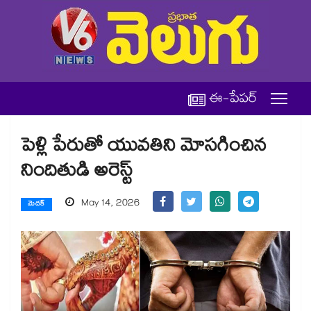
ఈ-పేపర్
పెళ్లి పేరుతో యువతిని మోసగించిన
నిందితుడి అరెస్ట్
May 14, 2026
మెదక్