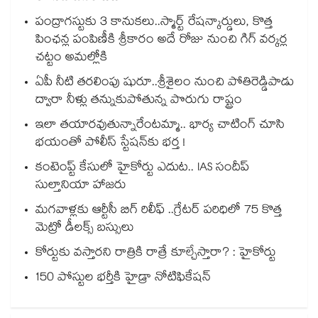
పంద్రాగస్టుకు 3 కానుకలు..స్మార్ట్ రేషన్కార్డులు, కొత్త
పింఛన్ల పంపిణీకి శ్రీకారం అదే రోజు నుంచి గిగ్ వర్కర్ల
చట్టం అమల్లోకి
ఏపీ నీటి తరలింపు షురూ..శ్రీశైలం నుంచి పోతిరెడ్డిపాడు
ద్వారా నీళ్లు తన్నుకుపోతున్న పొరుగు రాష్ట్రం
ఇలా తయారవుతున్నారేంటమ్మా.. భార్య చాటింగ్ చూసి
భయంతో పోలీస్ స్టేషన్⁫కు భర్త !
కంటెంప్ట్ కేసులో హైకోర్టు ఎదుట.. IAS సందీప్
సుల్తానియా హాజరు
మగవాళ్లకు ఆర్టీసీ బిగ్ రిలీఫ్ ..గ్రేటర్ పరిధిలో 75 కొత్త
మెట్రో డీలక్స్ బస్సులు
కోర్టుకు వస్తారని రాత్రికి రాత్రే కూల్చేస్తారా? : హైకోర్టు
150 పోస్టుల భర్తీకి హైడ్రా నోటిఫికేషన్