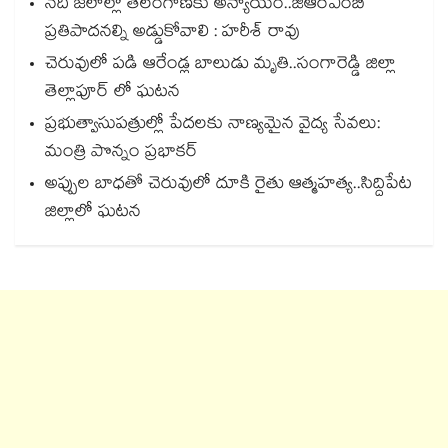
నదీ జలాల్లో తెలంగాణకు అన్యాయం..జీఆర్ఎంబీ
ప్రతిపాదనల్ని అడ్డుకోవాలి : హరీశ్ రావు
చెరువులో పడి ఆరేండ్ల బాలుడు మృతి..సంగారెడ్డి జిల్లా
తెల్లాపూర్ లో ఘటన
ప్రభుత్వాసుపత్రుల్లో పేదలకు నాణ్యమైన వైద్య సేవలు:
మంత్రి పొన్నం ప్రభాకర్
అప్పుల బాధతో చెరువులో దూకి రైతు ఆత్మహత్య..సిద్దిపేట
జిల్లాలో ఘటన