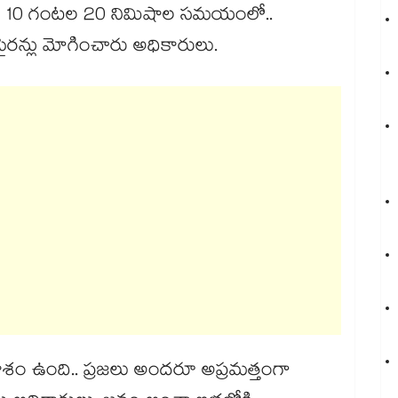
యం 10 గంటల 20 నిమిషాల సమయంలో..
ైరన్లు మోగించారు అధికారులు.
వకాశం ఉంది.. ప్రజలు అందరూ అప్రమత్తంగా