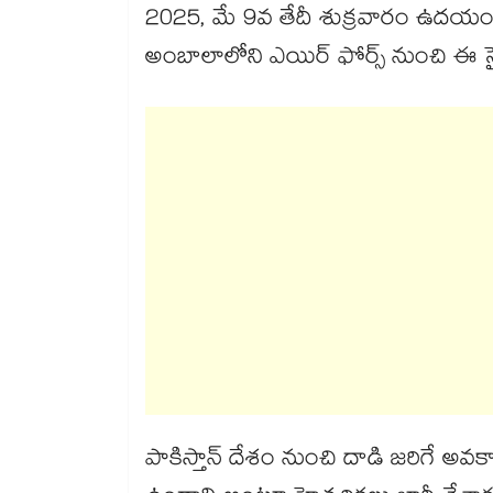
2025, మే 9వ తేదీ శుక్రవారం ఉద
అంబాలాలోని ఎయిర్ ఫోర్స్ నుంచి ఈ స
పాకిస్తాన్ దేశం నుంచి దాడి జరిగే అ