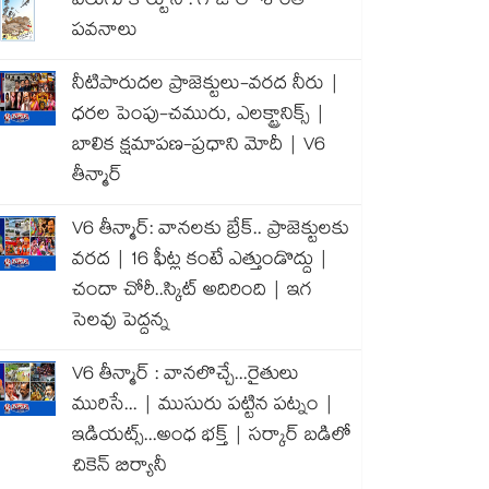
వెలుగు కార్టూన్ : గాజాలో శాంతి
పవనాలు
నీటిపారుదల ప్రాజెక్టులు-వరద నీరు |
ధరల పెంపు-చమురు, ఎలక్ట్రానిక్స్ |
బాలిక క్షమాపణ-ప్రధాని మోదీ | V6
తీన్మార్
V6 తీన్మార్: వానలకు బ్రేక్.. ప్రాజెక్టులకు
వరద | 16 ఫీట్ల కంటే ఎత్తుండొద్దు |
చందా చోరీ..స్కిట్ అదిరింది | ఇగ
సెలవు పెద్దన్న
V6 తీన్మార్ : వానలొచ్చే...రైతులు
మురిసే... | ముసురు పట్టిన పట్నం |
ఇడియట్స్...అంధ భక్త్ | సర్కార్ బడిలో
చికెన్ బిర్యానీ