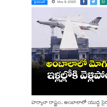
May 9, 2025
హైదరాబాద్
హర్యానా రాష్ట్రం.. అంబాలాలో యుద్ధ సై