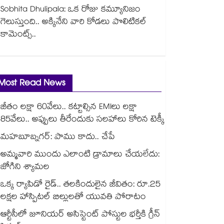
Sobhita Dhulipala: ఒక రోజు కమ్యూనిజం
గెలుస్తుంది.. అక్కినేని వారి కోడలు పొలిటికల్
కామెంట్స్..
Most Read News
జీతం లక్షా 60వేలు.. కట్టాల్సిన EMIలు లక్షా
85వేలు.. అప్పులు తీరేందుకు సలహాలు కోరిన టెక్కీ
మహబూబ్నగర్: పాము కాదు.. చేపే
అమ్మవారి ముందు ఎలాంటి డ్రామాలు చేయలేదు:
జోగిని శ్యామల
ఒక్క ర్యాపిడో రైడ్.. తలకిందులైన జీవితం: రూ.25
లక్షల హాస్పిటల్ బిల్లులతో యువతి పోరాటం
ఆర్టీసీలో జూనియర్ అసిస్టెంట్‌‌ పోస్టుల భర్తీకి గ్రీన్‌‌