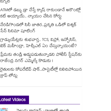
సిగ్నల్
ATMలో డబ్బు డ్రా చేస్తే క్యాష్ రాకుండానే అకౌంట్లో
కట్ అయ్యాయ్.. న్యాయం చేసిన కోర్టు
నేరడిగొండలో సినీ జాతర..ప్రకృతి ఒడిలో విశ్వక్
సేన్ సినిమా షూటింగ్
గ్రాడ్యుయేట్లకు శుభవార్త.. TCS, విప్రో, ఇన్ఫోసిస్,
టెక్ మహీంద్రా, హెచ్సీఎల్ ఏం చేస్తున్నాయంటే?
ప్రేమకు తండ్రి అడ్డుపడుతున్నాడని పోలీస్ స్టేషన్⁪కు
రాజేంద్ర నగర్ ఎమ్మెల్యే కొడుకు !
రైతులకు కోపరేటివ్ షాక్..సొసైటీల్లో నిలిచిపోయిన
క్రాప్ లోన్లు
Latest Videos