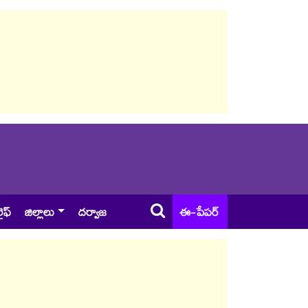
ైఫ్
జిల్లాలు
దర్వాజ
ఈ-పేపర్