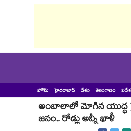
హోమ్
హైదరాబాద్
దేశం
తెలంగాణం
విదే
అంబాలాలో మోగిన యుద్ధ సైరన
జనం.. రోడ్లు అన్నీ ఖాళీ