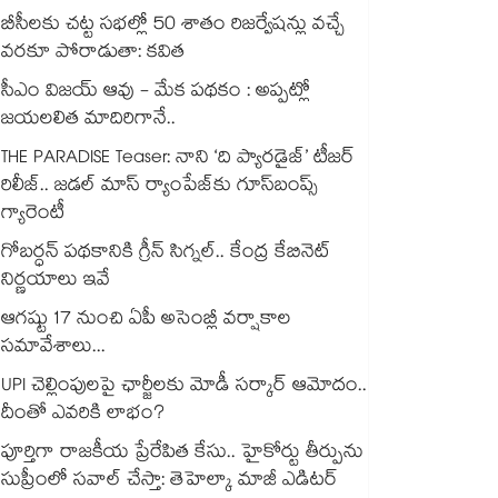
బీసీలకు చట్ట సభల్లో 50 శాతం రిజర్వేషన్లు వచ్చే
వరకూ పోరాడుతా: కవిత
సీఎం విజయ్ ఆవు - మేక పథకం : అప్పట్లో
జయలలిత మాదిరిగానే..
THE PARADISE Teaser: నాని ‘ది ప్యారడైజ్‌‌’ టీజర్
రిలీజ్.. జడల్ మాస్ ర్యాంపేజ్‌కు గూస్‌బంప్స్
గ్యారెంటీ
గోబర్ధన్ పథకానికి గ్రీన్ సిగ్నల్.. కేంద్ర కేబినెట్
నిర్ణయాలు ఇవే
ఆగష్టు 17 నుంచి ఏపీ అసెంబ్లీ వర్షాకాల
సమావేశాలు...
UPI చెల్లింపులపై ఛార్జీలకు మోడీ సర్కార్ ఆమోదం..
దీంతో ఎవరికి లాభం?
పూర్తిగా రాజకీయ ప్రేరేపిత కేసు.. హైకోర్టు తీర్పును
సుప్రీంలో సవాల్ చేస్తా: తెహెల్కా మాజీ ఎడిటర్