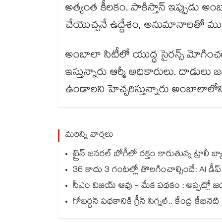
అత్యంత కీలకం. పాకిస్తాన్ ఇప్పుడు అంబాలా
చేయొచ్చనే ఉద్దేశం, అనుమానాలతో ముం
అంబాలా సిటీలో యుద్ధ సైరన్స్ మోగి
ఇస్తున్నారు ఆర్మీ అధికారులు. దాడులు
ఉండాలని హెచ్చరిస్తున్నారు అంబాలాలోని
మరిన్ని వార్తలు
ట్రైన్ జనరల్ బోగీలో రక్తం కారుతున్న ట్రాలీ బ్
36 కాదు 3 గంటల్లో తొలగించాల్సిందే: AI డీప్
సీఎం విజయ్ ఆవు - మేక పథకం : అప్పట్లో జ
గోబర్ధన్ పథకానికి గ్రీన్ సిగ్నల్.. కేంద్ర కేబినె