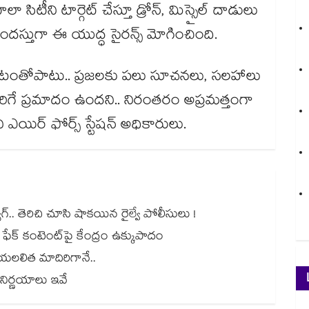
 సిటీని టార్గెట్ చేస్తూ డ్రోన్, మిస్సైల్ దాడులు
దస్తుగా ఈ యుద్ధ సైరన్స్ మోగించింది.
ంచటంతోపాటు.. ప్రజలకు పలు సూచనలు, సలహాలు
 జరిగే ప్రమాదం ఉందని.. నిరంతరం అప్రమత్తంగా
 ఎయిర్ ఫోర్స్ స్టేషన్ అధికారులు.
యాగ్.. తెరిచి చూసి షాకయిన రైల్వే పోలీసులు !
 ఫేక్ కంటెంట్‎పై కేంద్రం ఉక్కుపాదం
యలలిత మాదిరిగానే..
ట్ నిర్ణయాలు ఇవే