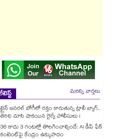
మరిన్ని వార్తలు
లేటెస్ట్
ట్రైన్ జనరల్ బోగీలో రక్తం కారుతున్న ట్రాలీ బ్యాగ్..
తెరిచి చూసి షాకయిన రైల్వే పోలీసులు !
36 కాదు 3 గంటల్లో తొలగించాల్సిందే: AI డీప్ ఫేక్
కంటెంట్‎పై కేంద్రం ఉక్కుపాదం