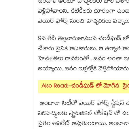
ఉండాలి అంటూ హెచ్చరికలు జారీ చేశారు
వెళ్లిపోవాలని.. కిటికీలకు దూరంగా ఉండ
ఎయిర్ ఫోర్స్ నుంచి హెచ్చరికలు వచ్చా
9వ తేదీ తెల్లవారుజామున చండీఘడ్ లోనూ
చేశారు సైనిక అధికారులు. ఆ తర్వాత అ
హెచ్చరికలు రావటంతో.. జనం అంతా ఇళ్లల్ల
అయ్యాయి. జనం ఇళ్లల్లోకి వెళ్లిపోయారు
Also Read:-చండీఘడ్​ లో మోగిన ​ సైరన
అంబాలా సిటీలో ఎయిర్ ఫోర్స్ స్టేషన్ ఉ
సరిహద్దులకు స్ట్రాటజికల్ లోకేషన్ లో 
సైతం ఆపరేట్ అవుతుంటాయి. అంబాలా సిట