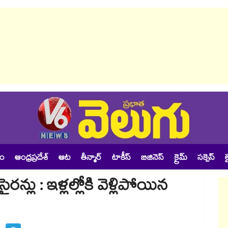
శం
ఆంధ్రప్రదేశ్
ఆట
తీన్మార్
టాకీస్
బిజినెస్
క్రైమ్
సక్సెస్
ల
్లు : ఇళ్లల్లోకి వెళ్లిపోయిన