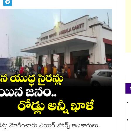
రన్లు మోగించారు ఎయిర్ పోర్స్ అధికారులు.