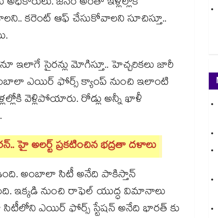
 అధికారులు. జనం అంతా ఇళ్లల్లోకి
ాలని.. కరెంట్ ఆఫ్ చేసుకోవాలని సూచిస్తూ..
యి.
 ఇలాగే సైరన్లు మోగిస్తూ.. హెచ్చరికలు జారీ
ంబాలా ఎయిర్ ఫోర్స్ క్యాంప్ నుంచి ఇలాంటి
ోకి వెళ్లిపోయారు. రోడ్లు అన్నీ ఖాళీ
.
్​.. హై అలర్ట్​ ప్రకటించిన భద్రతా దళాలు
ంది. అంబాలా సిటీ అనేది పాకిస్తాన్
ఉంది. ఇక్కడి నుంచి రాఫెల్ యుద్ధ విమానాలు
ీలోని ఎయిర్ ఫోర్స్ స్టేషన్ అనేది భారత్ కు