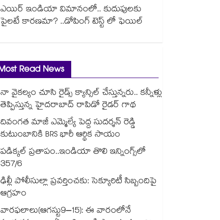
ఎయిర్ ఇండియా విమానంలో.. కుదుపులకు
పైలటే కారణమా? ..డోపింగ్ టెస్ట్ లో ఫెయిల్
Most Read News
నా వైకల్యం చూసి రైడ్స్ క్యాన్సిల్ చేస్తున్నరు.. కన్నీళ్లు
తెప్పిస్తున్న హైదరాబాద్ రాపిడో రైడర్ గాథ
దివంగత మాజీ ఎమ్మెల్యే పెద్ద సుదర్శన్ రెడ్డి
కుటుంబానికి BRS భారీ ఆర్థిక సాయం
పడిక్కల్‌‌ ప్రతాపం..ఇండియా తొలి ఇన్నింగ్స్‌‌లో
357/6
ఢిల్లీ పోలీసుల్లా ప్రవర్తించకు: సెక్యూరిటీ సిబ్బందిపై
ఆగ్రహం
వారఫలాలు(ఆగస్టు9–15): ఈ వారంలోనే