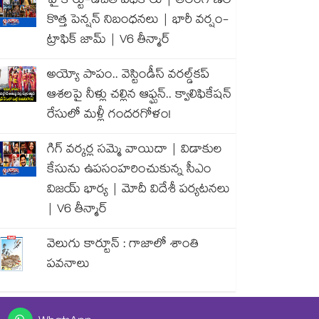
హైకోర్టు-ఉచిత పథకాలు | తెలంగాణలో
కొత్త పెన్షన్ నిబంధనలు | భారీ వర్షం-
ట్రాఫిక్ జామ్ | V6 తీన్మార్
అయ్యో పాపం.. వెస్టిండీస్ వరల్డ్‌కప్
ఆశలపై నీళ్లు చల్లిన ఆఫ్ఘన్.. క్వాలిఫికేషన్
రేసులో మళ్లీ గందరగోళం!
గిగ్ వర్కర్ల సమ్మె వాయిదా | విడాకుల
కేసును ఉపసంహరించుకున్న సీఎం
విజయ్ భార్య | మోదీ విదేశీ పర్యటనలు
| V6 తీన్మార్
వెలుగు కార్టూన్ : గాజాలో శాంతి
పవనాలు