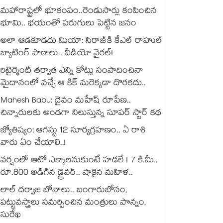
మహారాష్ట్రలో భూకంపం..రెండుసార్లు కంపించిన
భూమి.. భయంతో పరుగులు పెట్టిన జనం
అలా ఆడకూడదు మియా: సిరాజ్‌కి కేఎల్ రాహుల్
బ్యాటింగ్ పాఠాలు.. వీడియో వైరల్!
రిటైర్మెంట్ తర్వాత ఎన్ని కోట్లు సంపాదించినా
మైదానంలో వచ్చే ఆ కిక్ మరెక్కడా దొరకదు..
Mahesh Babu: దైవం మహేష్ రూపేణ..
చిన్నారులకు అండగా నిలుస్తున్న సూపర్ స్టార్ కథ
జ్యోతిష్యం: ఆగస్టు 12 సూర్యగ్రహణం.. ఏ రాశి
వారు ఏం చేయాలి..!
వర్షంలో ఆటో ఎక్కాలనుకుంటే హడలే ! 7 కి.మీ..
రూ.800 అడిగిన డ్రైవర్.. షాకైన మహిళ..
లాల్ దర్వాజ బోనాలు.. బంగారుబోనం,
పట్టువస్త్రాలు సమర్పించిన మంత్రులు పొన్నం,
సురేఖ