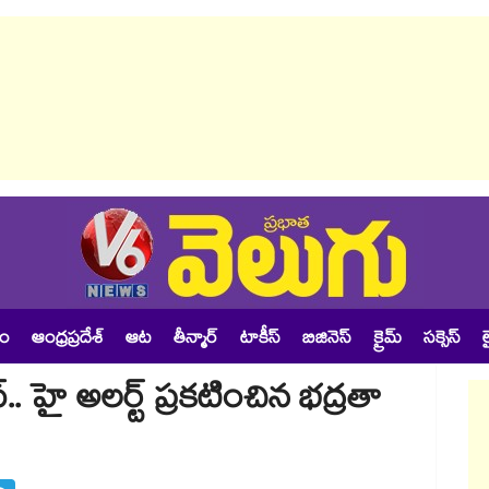
శం
ఆంధ్రప్రదేశ్
ఆట
తీన్మార్
టాకీస్
బిజినెస్
క్రైమ్
సక్సెస్
ల
. హై అలర్ట్​ ప్రకటించిన భద్రతా