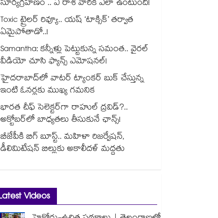
సూర్యగ్రహణం .. ఏ రాశి వారికి ఎలా ఉంటుంది!
Toxic ట్రైలర్ రివ్యూ.. యష్ ‘టాక్సిక్’ తర్వాత
ఏమైపోతాడో..!
Samantha: కన్నీళ్లు పెట్టుకున్న సమంత.. వైరల్
వీడియో చూసి ఫ్యాన్స్ ఎమోషనల్!
హైదరాబాద్⁪లో వాటర్ ట్యాంకర్ బుక్ చేస్తున్న
ఇంటి ఓనర్లకు ముఖ్య గమనిక
భారత చీఫ్ సెలెక్టర్⁬గా రాహుల్ ద్రవిడ్?..
అక్టోబర్‌లో బాధ్యతలు తీసుకునే ఛాన్స్!
బీజేపీకి బిగ్ బూస్ట్.. మహిళా రిజర్వేషన్,
డీలిమిటేషన్ బిల్లుకు అకాలీదళ్ మద్దతు
Latest Videos