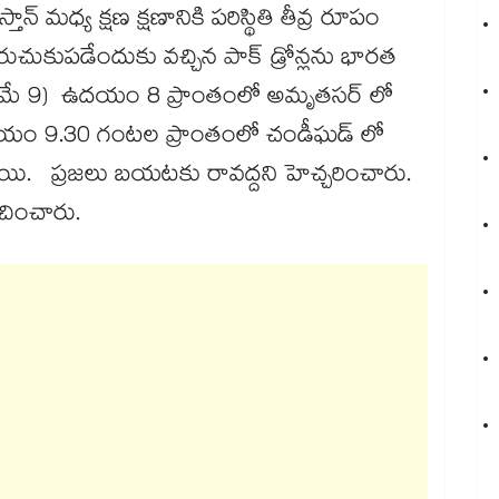
్​ మధ్య క్షణ క్షణానికి పరిస్థితి తీవ్ర రూపం
రుచుకుపడేందుకు వచ్చిన పాక్​ డ్రోన్లను భారత
జు ( మే 9) ఉదయం 8 ప్రాంతంలో అమృతసర్​ లో
యం 9.30 గంటల ప్రాంతంలో చండీఘడ్​ లో
ాయి. ప్రజలు బయటకు రావద్దని హెచ్చరించారు.
ూచించారు.