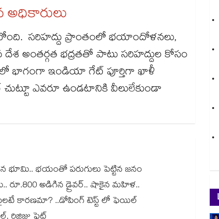
న అధికారులు
ుకుంటోంది. సరిహద్దు ప్రాంతంలో భయాందోళనలు,
దేశ అంతర్గత భద్రతతో పాటు సరిహద్దుల కోసం
లో భాగంగా ఇండియా గేట్ పూర్తిగా ఖాళీ
 చుట్టూ ఎవరూ ఉండటానికి వీలులేకుండా
ంచిన భూమి.. భయంతో పరుగులు పెట్టిన జనం
.. రూ.800 అడిగిన డ్రైవర్.. షాకైన మహిళ..
ే కారణమా? ..డోపింగ్ టెస్ట్ లో ఫెయిల్
 రిజిజు ఫైట్