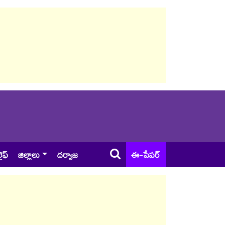
ైఫ్
జిల్లాలు
దర్వాజ
ఈ-పేపర్