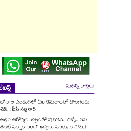
మరిన్ని వార్తలు
లేటెస్ట్
బోనాల పండుగలో ఏఐ కెమెరాలతో దొంగలకు
చెక్..: సీపీ సజ్జనార్
అల్లం ఆరోగ్యం: అల్లంతో పులుసు.. చట్నీ.. ఇవి
తింటే వర్షాకాలంలో అస్సలు ముక్కు కారదు..!