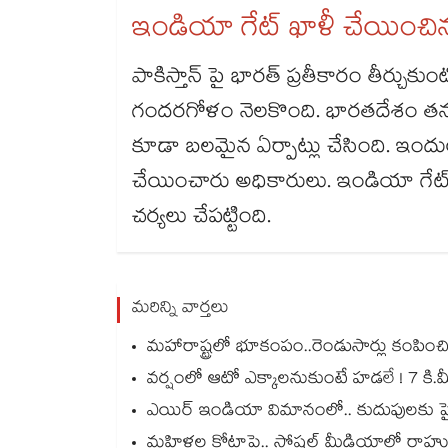
ఇండియా గేట్ ఖాళీ చేయించి
పాకిస్తాన్ పై భారత్ ప్రతీకారం తీర్చ
గందరగోళం నెలకొంది. భారతదేశం తన 
కూడా బలమైన ఏర్పాట్లు చేసింది. ఇందు
చేయించారు అధికారులు. ఇండియా గేట్
చర్యలు చేపట్టింది.
మరిన్ని వార్తలు
మహారాష్ట్రలో భూకంపం..రెండుసార్లు కంపి
వర్షంలో ఆటో ఎక్కాలనుకుంటే హడలే ! 7 కి.మీ
ఎయిర్ ఇండియా విమానంలో.. కుదుపులకు పైలట
మహిళల కోటాపై.. సోషల్ మీడియాలో రాహుల్,