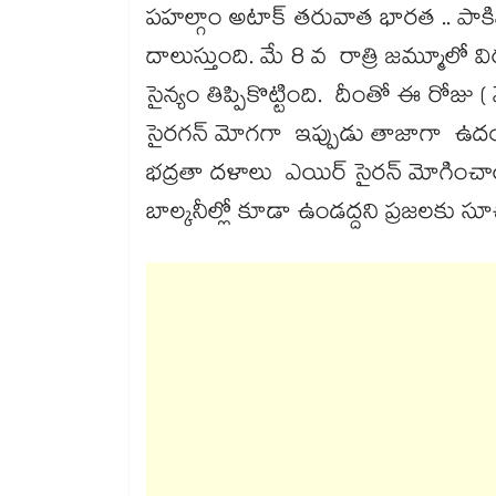
పహల్గాం అటాక్​ తరువాత భారత .. పాకిస్తాన
దాలుస్తుంది. మే 8 వ రాత్రి జమ్మూలో వి
సైన్యం తిప్పికొట్టింది. దీంతో ఈ రో
సైరగన్​ మోగగా ఇప్పుడు తాజాగా ఉద
భద్రతా దళాలు ఎయిర్​ సైరన్​ మోగించ
బాల్కనీల్లో కూడా ఉండద్దని ప్రజలకు స