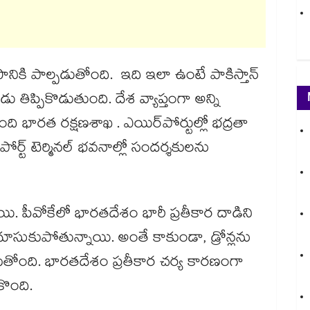
ానికి పాల్పడుతోంది. ఇది ఇలా ఉంటే పాకిస్తాన్​
పుడు తిప్పికొడుతుంది. దేశ వ్యాప్తంగా అన్ని
ింది భారత రక్షణశాఖ . ఎయిర్‌పోర్టుల్లో భద్రతా
ోర్ట్‌ టెర్మినల్‌ భవనాల్లో సందర్శకులను
ి. పీవోకేలో భారతదేశం భారీ ప్రతీకార దాడిని
 దూసుకుపోతున్నాయి. అంతే కాకుండా, డ్రోన్లను
ోంది. భారతదేశం ప్రతీకార చర్య కారణంగా
ొంది.