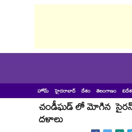
హోమ్
హైదరాబాద్
దేశం
తెలంగాణం
విదే
చండీఘడ్​ లో మోగిన ​ సైరన్​.
దళాలు