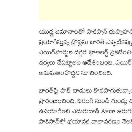
యుద్ద విమానాలతో పాకిస్తాన్​ దుస్సాహస
ప్రయోగిస్తున్న డ్రోన్లను భారత్​ ఎప్పటికప్
ఎయిర్‌పోర్టుల దగ్గర హైఅలర్ట్‌ ప్రకటించ
చర్యలు చేపట్టాలని ఆదేశించింది. ఎయిర్‌ప
అనుమతించొద్దని సూచించింది.
భారత్‌పై పాక్ దాడులు కొనసాగుతున్నాయ
ప్రారంభించింది. ఫిరంగి నుండి గుండ్లు
ఉపయోగించి ఎదురుదాడి కూడా జరుగుత
పాకిస్తాన్‌లో భయానక వాతావరణం నెలక